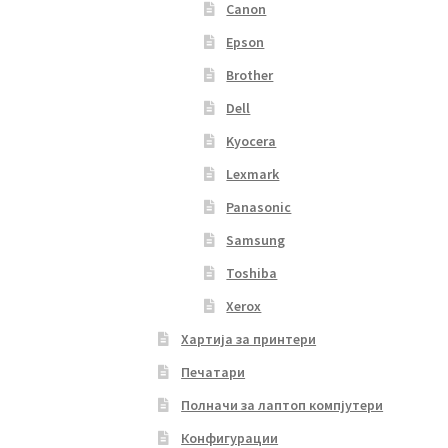
Canon
Epson
Brother
Dell
Kyocera
Lexmark
Panasonic
Samsung
Toshiba
Xerox
Хартија за принтери
Печатари
Полначи за лаптоп компјутери
Конфигурации