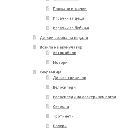
Плишани играчки
Играчки за деца
Играчки за бебиња
Детски возила на педали
Возила на акумулатор
Автомобили
Мотори
Рекреација
Детски трицикли
Велосипеди
Велосипеди на електричен погон
Скироли
Тротинети
Ролери