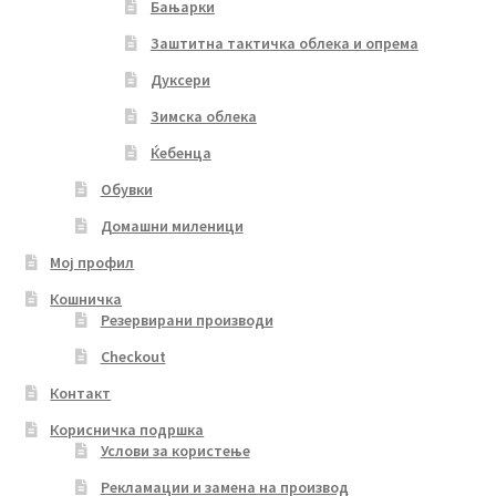
Бањарки
Заштитна тактичка облека и опрема
Дуксери
Зимска облека
Ќебенца
Обувки
Домашни миленици
Мој профил
Кошничка
Резервирани производи
Checkout
Контакт
Корисничка подршка
Услови за користење
Рекламации и замена на производ