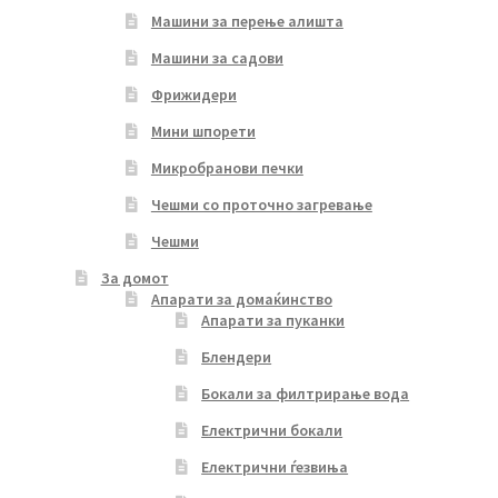
Машини за перење алишта
Машини за садови
Фрижидери
Мини шпорети
Микробранови печки
Чешми со проточно загревање
Чешми
За домот
Апарати за домаќинство
Апарати за пуканки
Блендери
Бокали за филтрирање вода
Електрични бокали
Електрични ѓезвиња