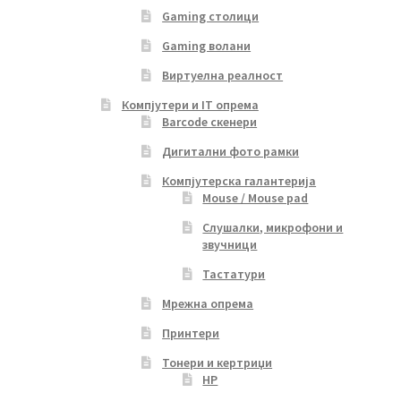
Gaming столици
Gaming волани
Виртуелна реалност
Компјутери и IT опрема
Barcode скенери
Дигитални фото рамки
Компјутерска галантерија
Mouse / Mouse pad
Слушалки, микрофони и
звучници
Тастатури
Мрежна опрема
Принтери
Тонери и кертриџи
HP