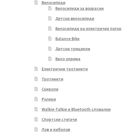
Велосипеди
Велосипеди за возрасни
Детски велосипеди
Велосипеди на електричен погон
Balance Bike
Детски трицикли
Вело опрема
Електрични тротинети
Тротинети
Скироли
Ролери
Walkie-Talkie и Bluetooth слушалки
Спортски стегачи
Лов и риболов