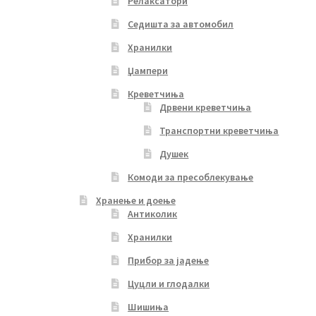
Релаксатори
Седишта за автомобил
Хранилки
Џампери
Креветчиња
Дрвени креветчиња
Транспортни креветчиња
Душек
Комоди за пресоблекување
Хранење и доење
Антиколик
Хранилки
Прибор за јадење
Цуцли и глодалки
Шишиња