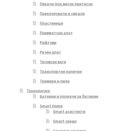
Перачи под висок притисок
Преклопувачи и сврдли
Пластеници
Пневматски алат
Рафтови
Рачен алат
Трговски ваги
Транспортни колички
Тримери и пили
Технологија
Батерии и полначи за батерии
Smart Home
Smart асистенти
Smart уреди
Алармни системи