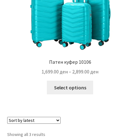
the
product
page
Патен куфер 10106
Price
1,699.00
ден
–
2,899.00
ден
range:
This
1,699.00 ден
Select options
product
through
has
2,899.00 ден
multiple
variants.
The
options
Sorted
Showing all 3 results
may