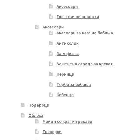
Аксесоари
Електрични апарати
Аксесоари
Акесоари за нега на бебиња
Антиколик
За мајката
Заштитна ограда за кревет
Перници
Торби за бебиња
Ќебенца
Подароци
Облека
Маици со кратки ракави
Тренерки