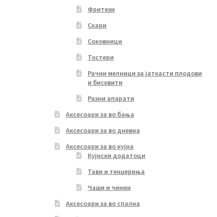
Фритези
Скари
Соковници
Тостери
Рачни мелници за јаткасти плодови
и бисквити
Разни апарати
Аксесоари за во бања
Аксесоари за во дневна
Аксесоари за во кујна
Кујнски додатоци
Тави и тенџериња
Чаши и чинии
Аксесоари за во спална