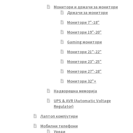
Монитори и држачи за монитори
Држачи за монитори
Монитори 7″-18″
Монитори 19″-20″
Gaming монитори
Монитори 21″-22″
Монитори 23″-25″
Монитори 27″-28″
Монитори 32″+
Надворешна меморија
UPS & AVR (Automatic Voltage
Regulator)
Лаптоп компјутери
Мобилни телефони
Уреди