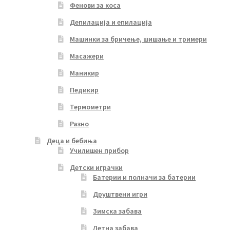
Фенови за коса
Депилација и епилација
Машинки за бричење, шишање и тримери
Масажери
Маникир
Педикир
Термометри
Разно
Деца и бебиња
Училишен прибор
Детски играчки
Батерии и полначи за батерии
Друштвени игри
Зимска забава
Летна забава