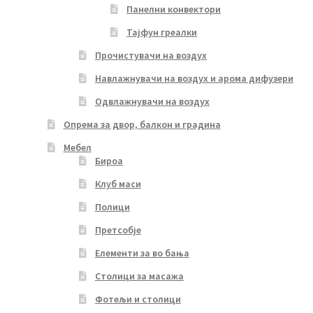
Панелни конвектори
Тајфун греалки
Прочистувачи на воздух
Навлажнувачи на воздух и арома дифузери
Одвлажнувачи на воздух
Опрема за двор, балкон и градина
Мебел
Бироа
Клуб маси
Полици
Претсобје
Елементи за во бања
Столици за масажа
Фотељи и столици