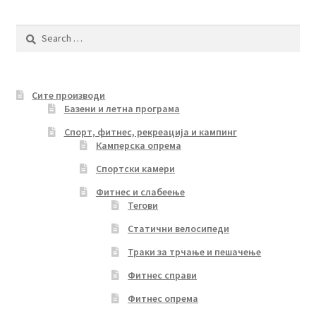
by
be
latest
Search
chosen
for:
on
the
product
Сите производи
page
Базени и летна програма
Спорт, фитнес, рекреација и кампинг
Камперска опрема
Спортски камери
Фитнес и слабеење
Тегови
Статични велосипеди
Траки за трчање и пешачење
Фитнес справи
Фитнес опрема