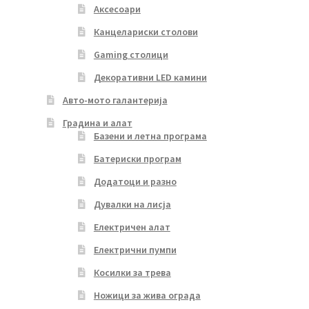
Аксесоари
Канцелариски столови
Gaming столици
Декоративни LED камини
Авто-мото галантерија
Градина и алат
Базени и летна програма
Батериски програм
Додатоци и разно
Дувалки на лисја
Електричен алат
Електрични пумпи
Косилки за трева
Ножици за жива ограда