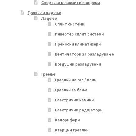
Спортски реквизити и опрема
Греење и ладење
Ладење
Сплит системи
Инвертер сплит системи
Преносни климатизери
Вентилатори за разладување
Воздушни разладувачи
Греење
Греалки на гас / плин
Греалки за бања
Електрични камини
Електрични радијатори
Калорифери
Кварцни греалки