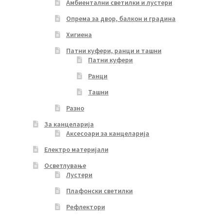
Амбиентални светилки и лустери
Опрема за двор, балкон и градина
Хигиена
Патни куфери, ранци и ташни
Патни куфери
Ранци
Ташни
Разно
За канцеларија
Аксесоари за канцеларија
Електро материјали
Осветлување
Лустери
Плафонски светилки
Рефлектори