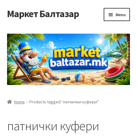
Маркет Балтазар
Skip
Skip
Menu
to
to
navigation
content
Home
Checkout
Homepage
Privacy Policy
Достава и начин на плаќање
Home
Products tagged “патнички куфери”
Контакт
патнички куфери
Корисничка подршка