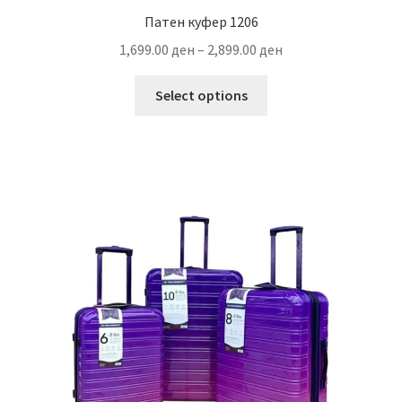
Патен куфер 1206
Price
1,699.00
ден
–
2,899.00
ден
range:
This
1,699.00 ден
Select options
product
through
has
2,899.00 ден
multiple
variants.
The
options
may
be
chosen
on
the
product
page