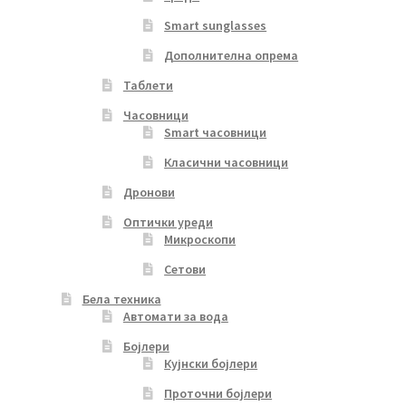
Smart sunglasses
Дополнителна опрема
Таблети
Часовници
Smart часовници
Класични часовници
Дронови
Оптички уреди
Микроскопи
Сетови
Бела техника
Автомати за вода
Бојлери
Кујнски бојлери
Проточни бојлери