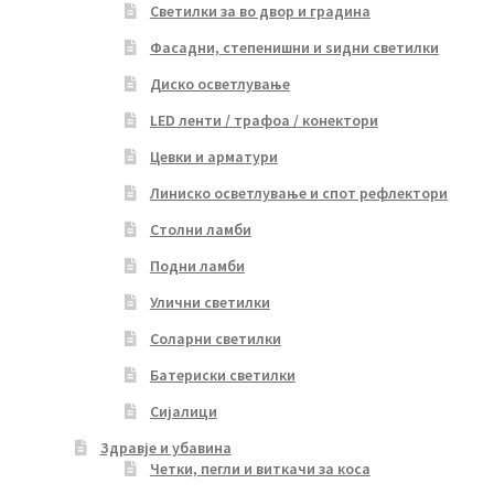
Светилки за во двор и градина
Фасадни, степенишни и ѕидни светилки
Диско осветлување
LED ленти / трафоа / конектори
Цевки и арматури
Линиско осветлување и спот рефлектори
Столни ламби
Подни ламби
Улични светилки
Соларни светилки
Батериски светилки
Сијалици
Здравје и убавина
Четки, пегли и виткачи за коса