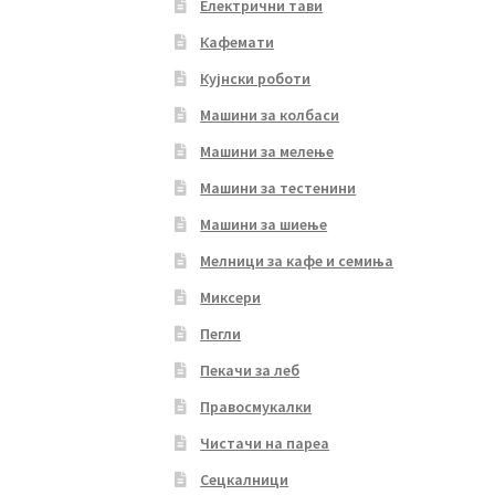
Електрични тави
Кафемати
Кујнски роботи
Машини за колбаси
Машини за мелење
Машини за тестенини
Машини за шиење
Мелници за кафе и семиња
Миксери
Пегли
Пекачи за леб
Правосмукалки
Чистачи на пареа
Сецкалници