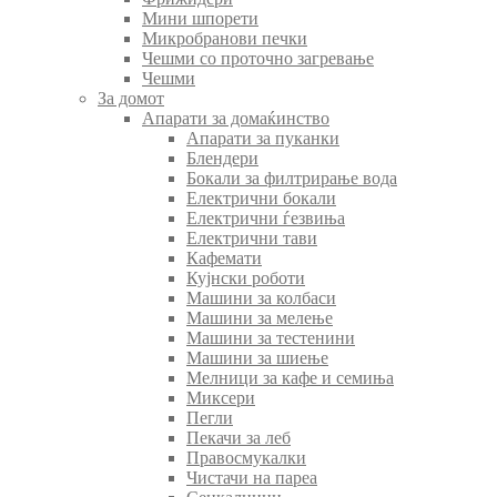
Мини шпорети
Микробранови печки
Чешми со проточно загревање
Чешми
За домот
Апарати за домаќинство
Апарати за пуканки
Блендери
Бокали за филтрирање вода
Електрични бокали
Електрични ѓезвиња
Електрични тави
Кафемати
Кујнски роботи
Машини за колбаси
Машини за мелење
Машини за тестенини
Машини за шиење
Мелници за кафе и семиња
Миксери
Пегли
Пекачи за леб
Правосмукалки
Чистачи на пареа