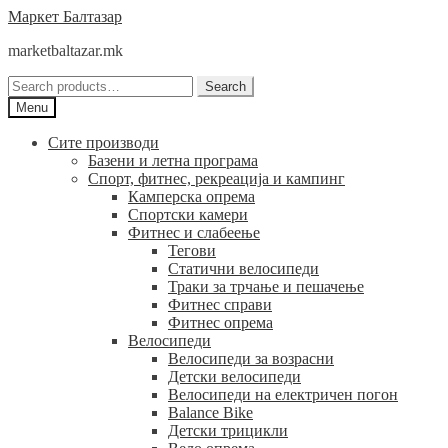
Skip
Skip
Маркет Балтазар
to
to
marketbaltazar.mk
navigation
content
Search
Search
for:
Menu
Сите производи
Базени и летна програма
Спорт, фитнес, рекреација и кампинг
Камперска опрема
Спортски камери
Фитнес и слабеење
Тегови
Статични велосипеди
Траки за трчање и пешачење
Фитнес справи
Фитнес опрема
Велосипеди
Велосипеди за возрасни
Детски велосипеди
Велосипеди на електричен погон
Balance Bike
Детски трицикли