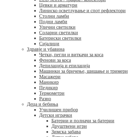
Цевки и арматури
Линиско осветлување и спот рефлектори
Столни ламби
Подни ламби
Улични светилки
Соларни светилки
Батериски светилки
Сијалици
Здравје и убавина
Четки, пегли и виткачи за коса
Фенови за коса
Депилација и епилација
Машинки за бричење, шишање и тримери
Масажери
Маникир
Педикир
Термометри
Разно
Деца и бебиња
Училишен прибор
Детски играчки
Батерии и полначи за батерии
Друштвени игри
Зимска забава