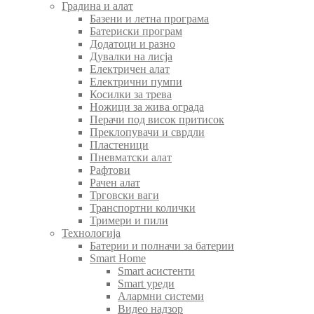
Градина и алат
Базени и летна програма
Батериски програм
Додатоци и разно
Дувалки на лисја
Електричен алат
Електрични пумпи
Косилки за трева
Ножици за жива ограда
Перачи под висок притисок
Преклопувачи и сврдли
Пластеници
Пневматски алат
Рафтови
Рачен алат
Трговски ваги
Транспортни колички
Тримери и пили
Технологија
Батерии и полначи за батерии
Smart Home
Smart асистенти
Smart уреди
Алармни системи
Видео надзор