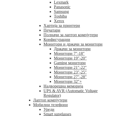
Lexmark
Panasonic
Samsung
Toshiba
Xerox
Хартија за принтери
Печатари
Полначи за лаптоп компјутери
Конфигурации
Монитори и држачи за монитори
Држачи за монитори
Монитори 7″-18″
Монитори 19″-20″
Gaming монитори
Монитори 21″-22″
Монитори 23″-25″
Монитори 27″-28″
Монитори 32″+
Надворешна меморија
UPS & AVR (Automatic Voltage
Regulator)
Лаптоп компјутери
Мобилни телефони
Уреди
Smart sunglasses