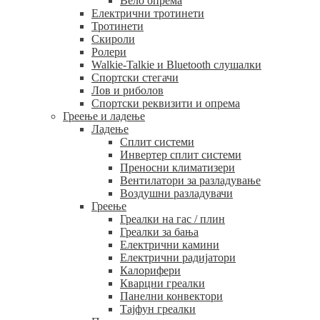
Вело опрема
Електрични тротинети
Тротинети
Скироли
Ролери
Walkie-Talkie и Bluetooth слушалки
Спортски стегачи
Лов и риболов
Спортски реквизити и опрема
Греење и ладење
Ладење
Сплит системи
Инвертер сплит системи
Преносни климатизери
Вентилатори за разладување
Воздушни разладувачи
Греење
Греалки на гас / плин
Греалки за бања
Електрични камини
Електрични радијатори
Калорифери
Кварцни греалки
Панелни конвектори
Тајфун греалки