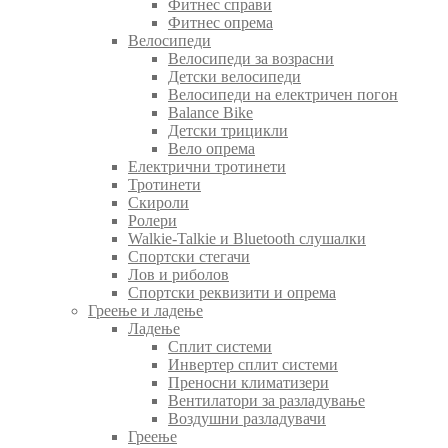
Фитнес справи
Фитнес опрема
Велосипеди
Велосипеди за возрасни
Детски велосипеди
Велосипеди на електричен погон
Balance Bike
Детски трицикли
Вело опрема
Електрични тротинети
Тротинети
Скироли
Ролери
Walkie-Talkie и Bluetooth слушалки
Спортски стегачи
Лов и риболов
Спортски реквизити и опрема
Греење и ладење
Ладење
Сплит системи
Инвертер сплит системи
Преносни климатизери
Вентилатори за разладување
Воздушни разладувачи
Греење