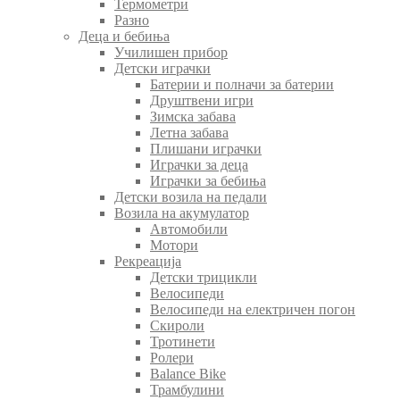
Термометри
Разно
Деца и бебиња
Училишен прибор
Детски играчки
Батерии и полначи за батерии
Друштвени игри
Зимска забава
Летна забава
Плишани играчки
Играчки за деца
Играчки за бебиња
Детски возила на педали
Возила на акумулатор
Автомобили
Мотори
Рекреација
Детски трицикли
Велосипеди
Велосипеди на електричен погон
Скироли
Тротинети
Ролери
Balance Bike
Трамбулини