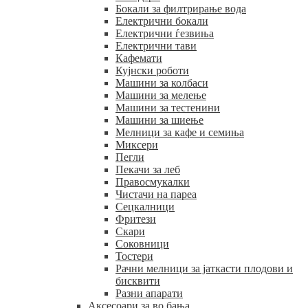
Бокали за филтрирање вода
Електрични бокали
Електрични ѓезвиња
Електрични тави
Кафемати
Кујнски роботи
Машини за колбаси
Машини за мелење
Машини за тестенини
Машини за шиење
Мелници за кафе и семиња
Миксери
Пегли
Пекачи за леб
Правосмукалки
Чистачи на пареа
Сецкалници
Фритези
Скари
Соковници
Тостери
Рачни мелници за јаткасти плодови и
бисквити
Разни апарати
Аксесоари за во бања