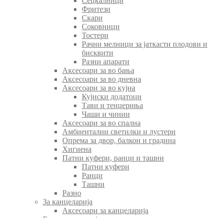
Сецкалници
Фритези
Скари
Соковници
Тостери
Рачни мелници за јаткасти плодови и
бисквити
Разни апарати
Аксесоари за во бања
Аксесоари за во дневна
Аксесоари за во кујна
Кујнски додатоци
Тави и тенџериња
Чаши и чинии
Аксесоари за во спална
Амбиентални светилки и лустери
Опрема за двор, балкон и градина
Хигиена
Патни куфери, ранци и ташни
Патни куфери
Ранци
Ташни
Разно
За канцеларија
Аксесоари за канцеларија