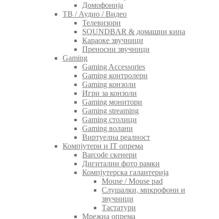
Домофонија
ТВ / Аудио / Видео
Телевизори
SOUNDBAR & домашни кина
Караоке звучници
Преносни звучници
Gaming
Gaming Accessories
Gaming контролери
Gaming конзоли
Игри за конзоли
Gaming монитори
Gaming streaming
Gaming столици
Gaming волани
Виртуелна реалност
Компјутери и IT опрема
Barcode скенери
Дигитални фото рамки
Компјутерска галантерија
Mouse / Mouse pad
Слушалки, микрофони и
звучници
Тастатури
Мрежна опрема