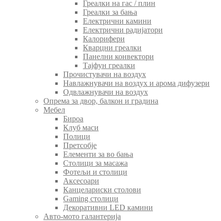
Греалки на гас / плин
Греалки за бања
Електрични камини
Електрични радијатори
Калорифери
Кварцни греалки
Панелни конвектори
Тајфун греалки
Прочистувачи на воздух
Навлажнувачи на воздух и арома дифузери
Одвлажнувачи на воздух
Опрема за двор, балкон и градина
Мебел
Бироа
Клуб маси
Полици
Претсобје
Елементи за во бања
Столици за масажа
Фотељи и столици
Аксесоари
Канцелариски столови
Gaming столици
Декоративни LED камини
Авто-мото галантерија