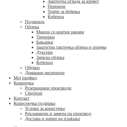
Заштитна ограда за кревет
Перници
Торби за бебиња
Ќебенца
Подароци
Облека
Маици со кратки ракави
Тренерки
Бањарки
Заштитна тактичка облека и опрема
Дуксери
Зимска облека
Ќебенца
Обувки
Домашни миленици
Мој профил
Кошничка
Резервирани производи
Checkout
Контакт
Корисничка подршка
Услови за користење
Рекламации и замена на производ
Достава и начин на плаќање