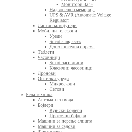
Монитори 32″+
Надворешна меморија
UPS & AVR (Automatic Voltage
Regulator)
Лаптоп компјутери
Мобилни телефони
Уреди
Smart sunglasses
Дополнителна опрема
Таблети
Часовници
Smart часовници
Класични часовници
Дронови
Оптички уреди
Микроскопи
Сетови
Бела техника
Автомати за вода
Бојлери
Кујнски бојлери
Проточни бојлери
Машини за перење алишта
Машини за садови
Фрижидери