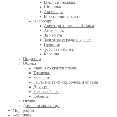
Цуцли и глодалки
Шишиња
Аксесоари
Електрични апарати
Аксесоари
Акесоари за нега на бебиња
Антиколик
За мајката
Заштитна ограда за кревет
Перници
Торби за бебиња
Ќебенца
Подароци
Облека
Маици со кратки ракави
Тренерки
Бањарки
Заштитна тактичка облека и опрема
Дуксери
Зимска облека
Ќебенца
Обувки
Домашни миленици
Мој профил
Кошничка