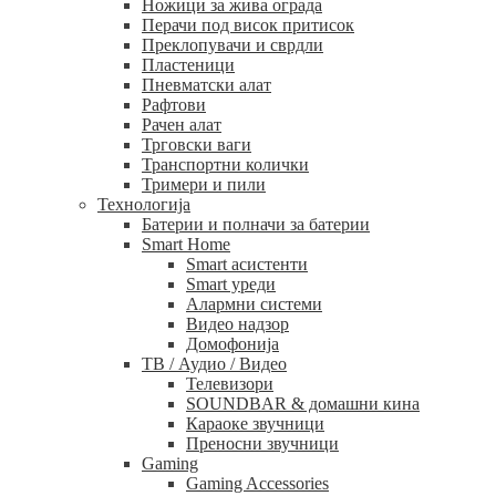
Ножици за жива ограда
Перачи под висок притисок
Преклопувачи и сврдли
Пластеници
Пневматски алат
Рафтови
Рачен алат
Трговски ваги
Транспортни колички
Тримери и пили
Технологија
Батерии и полначи за батерии
Smart Home
Smart асистенти
Smart уреди
Алармни системи
Видео надзор
Домофонија
ТВ / Аудио / Видео
Телевизори
SOUNDBAR & домашни кина
Караоке звучници
Преносни звучници
Gaming
Gaming Accessories