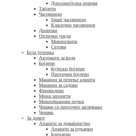
Дополнителна опрема
Таблети
Часовници
Smart часовници
Класични часовници
Дронови
Оптички уреди
Микроскопи
Сетови
Бела техника
Автомати за вода
Бојлери
Кујнски бојлери
Проточни бојлери
Машини за перење алишта
Машини за садови
Фрижидери
Мини шпорети
Микробранови печки
Чешми со проточно загревање
Чешми
За домот
Апарати за домаќинство
Апарати за пуканки
Блендери