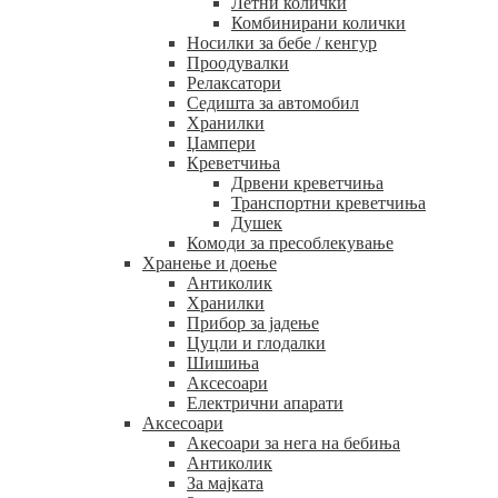
Летни колички
Комбинирани колички
Носилки за бебе / кенгур
Проодувалки
Релаксатори
Седишта за автомобил
Хранилки
Џампери
Креветчиња
Дрвени креветчиња
Транспортни креветчиња
Душек
Комоди за пресоблекување
Хранење и доење
Антиколик
Хранилки
Прибор за јадење
Цуцли и глодалки
Шишиња
Аксесоари
Електрични апарати
Аксесоари
Акесоари за нега на бебиња
Антиколик
За мајката