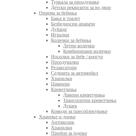
Туркала за проодување
Детски реквизити за во двор
Опрема за бебиња
Бања и тоалет
Безбедносни апарати
Дубаци
Игрални
Колички за бебиња
Летни колички
Комбинирани колички
Носилки за бебе / кенгур
Проодувалки
Релаксатори
Седишта за автомобил
Хранилки
Џампери
Креветчиња
Дрвени креветчиња
Транспортни креветчиња
Душек
Комоди за пресоблекување
Хранење и доење
Антиколик
Хранилки
Прибор за јадење