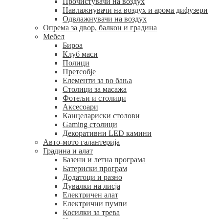
Прочистувачи на воздух
Навлажнувачи на воздух и арома дифузери
Одвлажнувачи на воздух
Опрема за двор, балкон и градина
Мебел
Бироа
Клуб маси
Полици
Претсобје
Елементи за во бања
Столици за масажа
Фотељи и столици
Аксесоари
Канцелариски столови
Gaming столици
Декоративни LED камини
Авто-мото галантерија
Градина и алат
Базени и летна програма
Батериски програм
Додатоци и разно
Дувалки на лисја
Електричен алат
Електрични пумпи
Косилки за трева