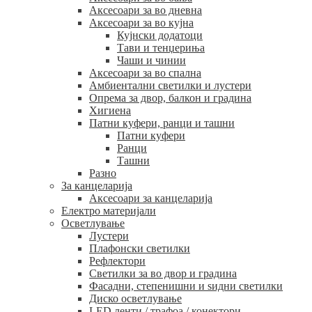
Аксесоари за во дневна
Аксесоари за во кујна
Кујнски додатоци
Тави и тенџериња
Чаши и чинии
Аксесоари за во спална
Амбиентални светилки и лустери
Опрема за двор, балкон и градина
Хигиена
Патни куфери, ранци и ташни
Патни куфери
Ранци
Ташни
Разно
За канцеларија
Аксесоари за канцеларија
Електро материјали
Осветлување
Лустери
Плафонски светилки
Рефлектори
Светилки за во двор и градина
Фасадни, степенишни и ѕидни светилки
Диско осветлување
LED ленти / трафоа / конектори