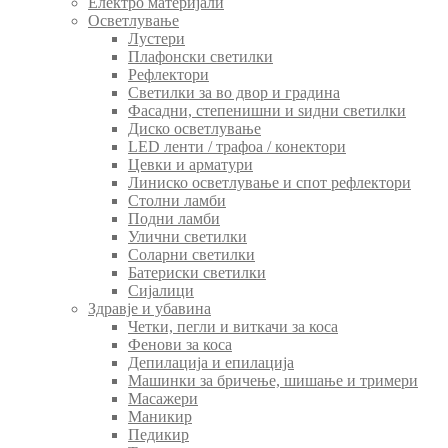
Електро материјали
Осветлување
Лустери
Плафонски светилки
Рефлектори
Светилки за во двор и градина
Фасадни, степенишни и ѕидни светилки
Диско осветлување
LED ленти / трафоа / конектори
Цевки и арматури
Линиско осветлување и спот рефлектори
Столни ламби
Подни ламби
Улични светилки
Соларни светилки
Батериски светилки
Сијалици
Здравје и убавина
Четки, пегли и виткачи за коса
Фенови за коса
Депилација и епилација
Машинки за бричење, шишање и тримери
Масажери
Маникир
Педикир