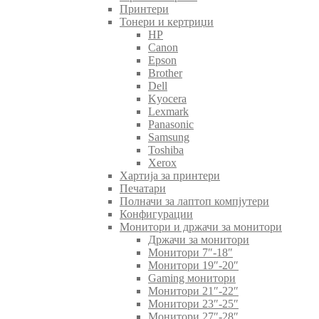
Принтери
Тонери и кертриџи
HP
Canon
Epson
Brother
Dell
Kyocera
Lexmark
Panasonic
Samsung
Toshiba
Xerox
Хартија за принтери
Печатари
Полначи за лаптоп компјутери
Конфигурации
Монитори и држачи за монитори
Држачи за монитори
Монитори 7″-18″
Монитори 19″-20″
Gaming монитори
Монитори 21″-22″
Монитори 23″-25″
Монитори 27″-28″