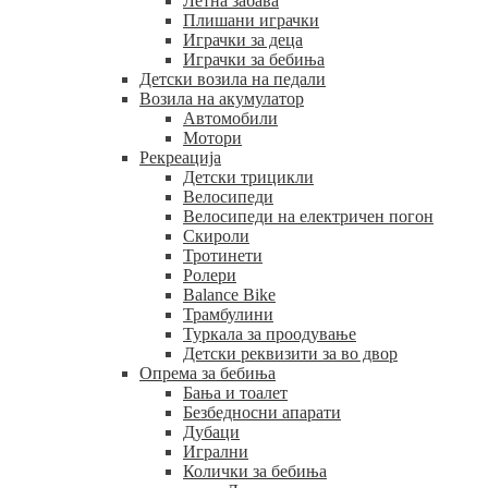
Летна забава
Плишани играчки
Играчки за деца
Играчки за бебиња
Детски возила на педали
Возила на акумулатор
Автомобили
Мотори
Рекреација
Детски трицикли
Велосипеди
Велосипеди на електричен погон
Скироли
Тротинети
Ролери
Balance Bike
Трамбулини
Туркала за проодување
Детски реквизити за во двор
Опрема за бебиња
Бања и тоалет
Безбедносни апарати
Дубаци
Игрални
Колички за бебиња