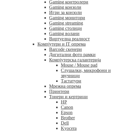
Gaming контролери
Gaming конзоли
Игри за конзоли
Gaming монитори
Gaming streaming
Gaming столици
Gaming волани
Виртуелна реалност
Компјутери и IT опрема
Barcode скенери
Дигитални фото рамки
Компјутерска галантерија
Mouse / Mouse pad
Слушалки, микрофони и
звучници
Тастатури
Мрежна опрема
Принтери
Тонери и кертриџи
HP
Canon
Epson
Brother
Dell
Kyocera