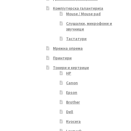
Компјутерска галантерија
Mouse / Mouse pad
Слушалки, микрофони и
звучници
Тастатури
Мрежна опрема
Принтери
Тонери и кертриџи
HP
Canon
Epson
Brother
Dell
Kyocera