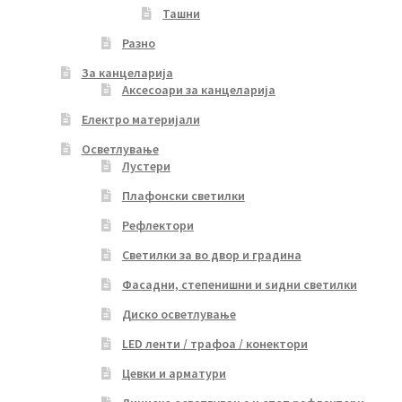
Ташни
Разно
За канцеларија
Аксесоари за канцеларија
Електро материјали
Осветлување
Лустери
Плафонски светилки
Рефлектори
Светилки за во двор и градина
Фасадни, степенишни и ѕидни светилки
Диско осветлување
LED ленти / трафоа / конектори
Цевки и арматури