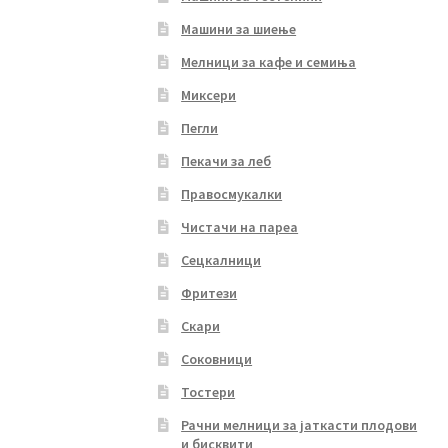
Машини за шиење
Мелници за кафе и семиња
Миксери
Пегли
Пекачи за леб
Правосмукалки
Чистачи на пареа
Сецкалници
Фритези
Скари
Соковници
Тостери
Рачни мелници за јаткасти плодови
и бисквити