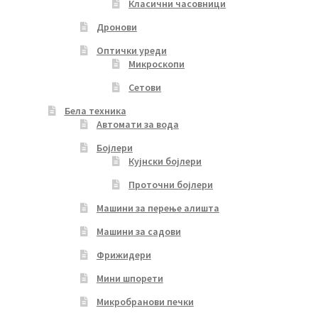
Класични часовници
Дронови
Оптички уреди
Микроскопи
Сетови
Бела техника
Автомати за вода
Бојлери
Кујнски бојлери
Проточни бојлери
Машини за перење алишта
Машини за садови
Фрижидери
Мини шпорети
Микробранови печки