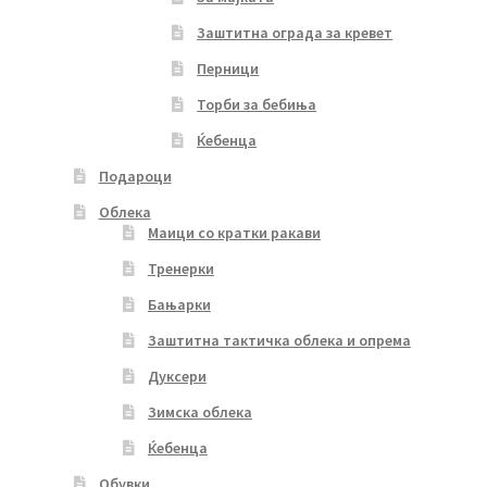
Заштитна ограда за кревет
Перници
Торби за бебиња
Ќебенца
Подароци
Облека
Маици со кратки ракави
Тренерки
Бањарки
Заштитна тактичка облека и опрема
Дуксери
Зимска облека
Ќебенца
Обувки