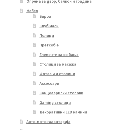
Опрема за двор, балкон и градина
Мебел
Бироа
Клуб маси
Полици
Претсобје
Елементи за во бања
Столици за масажа
Фотељи и столици
Аксесоари
Канцелариски столови
Gaming столици
Декоративни LED камини
Авто-мото галантерија