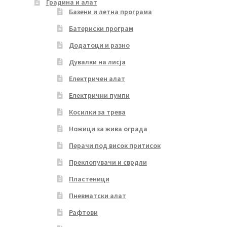
Градина и алат
Базени и летна програма
Батериски програм
Додатоци и разно
Дувалки на лисја
Електричен алат
Електрични пумпи
Косилки за трева
Ножици за жива ограда
Перачи под висок притисок
Преклопувачи и сврдли
Пластеници
Пневматски алат
Рафтови