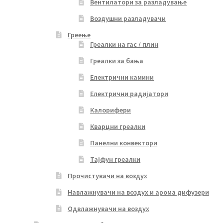
Вентилатори за разладување
Воздушни разладувачи
Греење
Греалки на гас / плин
Греалки за бања
Електрични камини
Електрични радијатори
Калорифери
Кварцни греалки
Панелни конвектори
Тајфун греалки
Прочистувачи на воздух
Навлажнувачи на воздух и арома дифузери
Одвлажнувачи на воздух