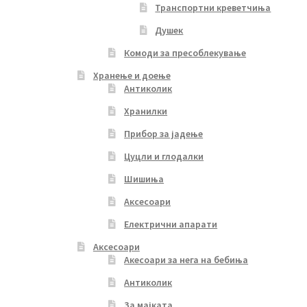
Транспортни креветчиња
Душек
Комоди за пресоблекување
Хранење и доење
Антиколик
Хранилки
Прибор за јадење
Цуцли и глодалки
Шишиња
Аксесоари
Електрични апарати
Аксесоари
Акесоари за нега на бебиња
Антиколик
За мајката