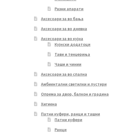
Разни апарати
Аксесоари за во бања
Аксесоари за во дневна
Аксесоари за во кујна
Кујнски додатоци
Тави и тенџериња
Чаши и чинии
Аксесоари за во спална
Амбиентални светилки и лустери
Опрема за двор, балкон и градина
Хигиена
Патни куфери, ранци и ташни
Патни куфери
Ранци