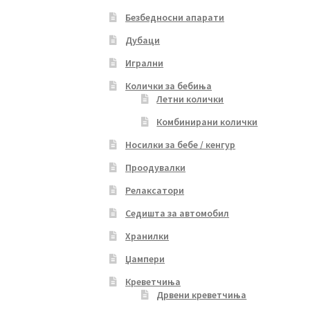
Безбедносни апарати
Дубаци
Игрални
Колички за бебиња
Летни колички
Комбинирани колички
Носилки за бебе / кенгур
Проодувалки
Релаксатори
Седишта за автомобил
Хранилки
Џампери
Креветчиња
Дрвени креветчиња