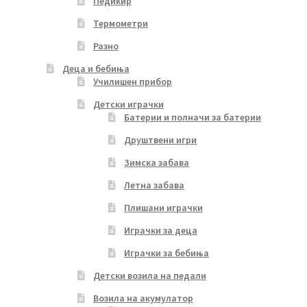
Педикир
Термометри
Разно
Деца и бебиња
Училишен прибор
Детски играчки
Батерии и полначи за батерии
Друштвени игри
Зимска забава
Летна забава
Плишани играчки
Играчки за деца
Играчки за бебиња
Детски возила на педали
Возила на акумулатор