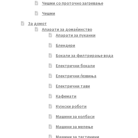
Чешми со проточно загревање
Чешми
За домот
Апарати за домаќинство
Апарати за пуканки
Блендери
Бокали за филтрирање вода
Електрични бокали
Електрични ѓезвиња
Електрични тави
Кафемати
Кујнски роботи
Машини за колбаси
Машини за мелење
Машини за тестенини