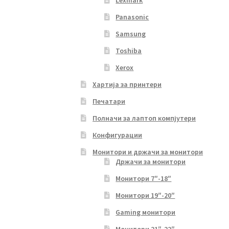
Lexmark
Panasonic
Samsung
Toshiba
Xerox
Хартија за принтери
Печатари
Полначи за лаптоп компјутери
Конфигурации
Монитори и држачи за монитори
Држачи за монитори
Монитори 7″-18″
Монитори 19″-20″
Gaming монитори