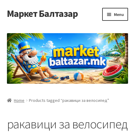
Маркет Балтазар
Skip
Skip
Menu
to
to
navigation
content
Home
Checkout
Homepage
Privacy Policy
Достава и начин на плаќање
Home
Products tagged “ракавици за велосипед”
Контакт
ракавици за велосипед
Корисничка подршка