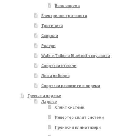
Вело опрема
Електрични тротинети
Тротинети
Скироли
Ролери
Walkie-Talkie и Bluetooth слушалки
Спортски стегачи
Лов и риболов
Спортски реквизити и опрема
Греење и ладење
Ладење
Сплит системи
Инвертер сплит системи
Преносни климатизери