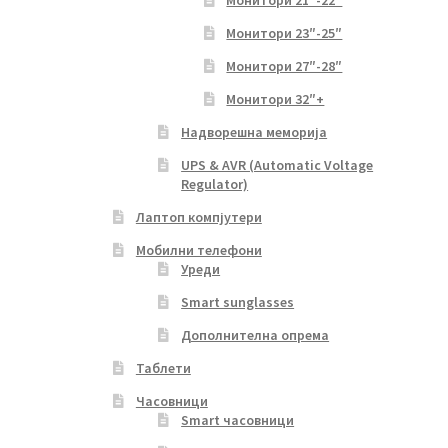
Монитори 21″-22″
Монитори 23″-25″
Монитори 27″-28″
Монитори 32″+
Надворешна меморија
UPS & AVR (Automatic Voltage
Regulator)
Лаптоп компјутери
Мобилни телефони
Уреди
Smart sunglasses
Дополнителна опрема
Таблети
Часовници
Smart часовници