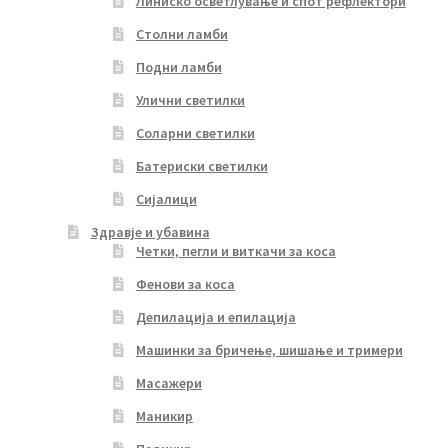
Линиско осветлување и спот рефлектори
Столни ламби
Подни ламби
Улични светилки
Соларни светилки
Батериски светилки
Сијалици
Здравје и убавина
Четки, пегли и виткачи за коса
Фенови за коса
Депилација и епилација
Машинки за бричење, шишање и тримери
Масажери
Маникир