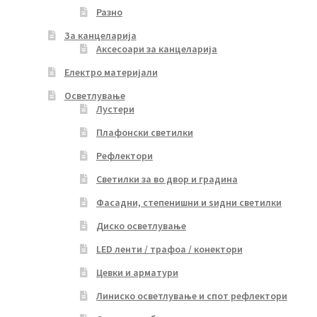
Разно
За канцеларија
Аксесоари за канцеларија
Електро материјали
Осветлување
Лустери
Плафонски светилки
Рефлектори
Светилки за во двор и градина
Фасадни, степенишни и ѕидни светилки
Диско осветлување
LED ленти / трафоа / конектори
Цевки и арматури
Линиско осветлување и спот рефлектори