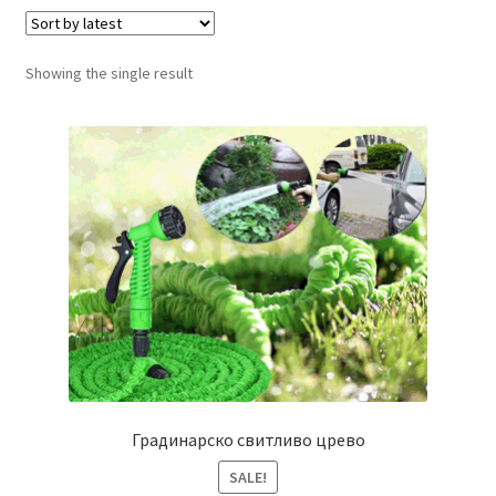
Кошничка
Showing the single result
Мој профил
Рекламации и замена на производ
Сите производи
Услови за користење
Градинарско свитливо црево
SALE!