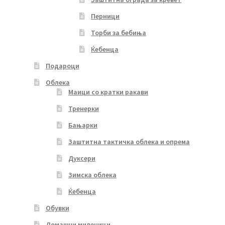
Перници
Торби за бебиња
Ќебенца
Подароци
Облека
Маици со кратки ракави
Тренерки
Бањарки
Заштитна тактичка облека и опрема
Дуксери
Зимска облека
Ќебенца
Обувки
Домашни миленици