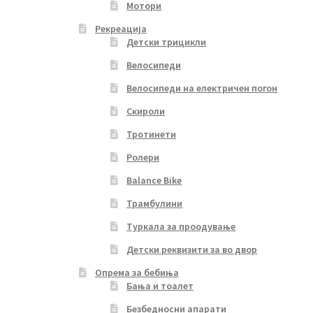
Мотори
Рекреација
Детски трицикли
Велосипеди
Велосипеди на електричен погон
Скироли
Тротинети
Ролери
Balance Bike
Трамбулини
Туркала за проодување
Детски реквизити за во двор
Опрема за бебиња
Бања и тоалет
Безбедносни апарати