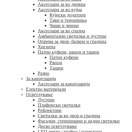
Аксесоари за во дневна
Аксесоари за во кујна
Кујнски додатоци
Тави и тенџериња
Чаши и чинии
Аксесоари за во спална
Амбиентални светилки и лустери
Опрема за двор, балкон и градина
Хигиена
Патни куфери, ранци и ташни
Патни куфери
Ранци
Ташни
Разно
За канцеларија
Аксесоари за канцеларија
Електро материјали
Осветлување
Лустери
Плафонски светилки
Рефлектори
Светилки за во двор и градина
Фасадни, степенишни и ѕидни светилки
Диско осветлување
LED ленти / трафоа / конектори