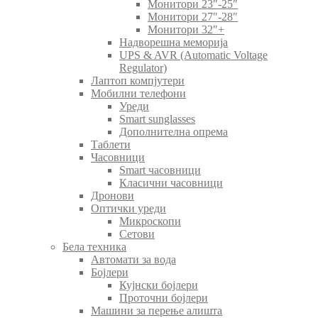
Монитори 23″-25″
Монитори 27″-28″
Монитори 32″+
Надворешна меморија
UPS & AVR (Automatic Voltage
Regulator)
Лаптоп компјутери
Мобилни телефони
Уреди
Smart sunglasses
Дополнителна опрема
Таблети
Часовници
Smart часовници
Класични часовници
Дронови
Оптички уреди
Микроскопи
Сетови
Бела техника
Автомати за вода
Бојлери
Кујнски бојлери
Проточни бојлери
Машини за перење алишта