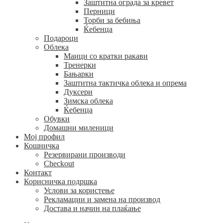
Заштитна ограда за кревет
Перници
Торби за бебиња
Ќебенца
Подароци
Облека
Маици со кратки ракави
Тренерки
Бањарки
Заштитна тактичка облека и опрема
Дуксери
Зимска облека
Ќебенца
Обувки
Домашни миленици
Мој профил
Кошничка
Резервирани производи
Checkout
Контакт
Корисничка подршка
Услови за користење
Рекламации и замена на производ
Достава и начин на плаќање