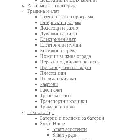
Авто-мото галантерија
Градина и алат
Базени и летна програма
Батериски програм
Додатоци и разно
Дувалки на лисја
Електричен алат
Електрични пумпи
Косилки за трева
Ножици за жива ограда
Перачи под висок притисок
Преклопувачи и сврдли
Пластеници
Пневматски алат
Рафтови
Рачен алат
Трговски ваги
Транспортни колички
Тримери и пили
Технологија
Батерии и полначи за батерии
Smart Home
Smart асистенти
Smart уреди