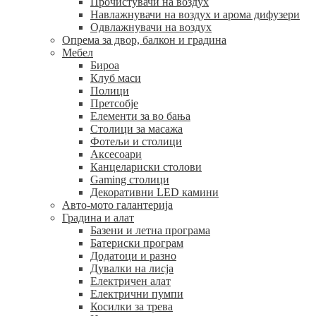
Прочистувачи на воздух
Навлажнувачи на воздух и арома дифузери
Одвлажнувачи на воздух
Опрема за двор, балкон и градина
Мебел
Бироа
Клуб маси
Полици
Претсобје
Елементи за во бања
Столици за масажа
Фотељи и столици
Аксесоари
Канцелариски столови
Gaming столици
Декоративни LED камини
Авто-мото галантерија
Градина и алат
Базени и летна програма
Батериски програм
Додатоци и разно
Дувалки на лисја
Електричен алат
Електрични пумпи
Косилки за трева