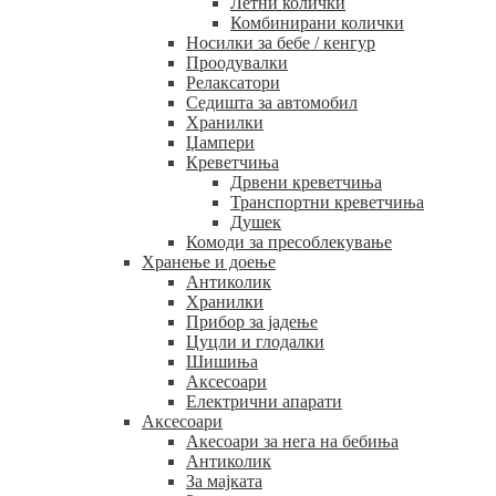
Летни колички
Комбинирани колички
Носилки за бебе / кенгур
Проодувалки
Релаксатори
Седишта за автомобил
Хранилки
Џампери
Креветчиња
Дрвени креветчиња
Транспортни креветчиња
Душек
Комоди за пресоблекување
Хранење и доење
Антиколик
Хранилки
Прибор за јадење
Цуцли и глодалки
Шишиња
Аксесоари
Електрични апарати
Аксесоари
Акесоари за нега на бебиња
Антиколик
За мајката