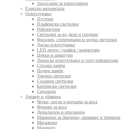
Аксесоари за канцеларија
Електро материјали
Осветлување
Лустери
Плафонски светилки
Рефлектори
Светилки за во двор и градина
Фасадни, степенишни и ѕидни светилки
Диско осветлување
LED ленти / трафоа / конектори
Цевки и арматури
Линиско осветлување и спот рефлектори
Столни ламби
Подни ламби
Улични светилки
Соларни светилки
Батериски светилки
Сијалици
Здравје и убавина
Четки, пегли и виткачи за коса
Фенови за коса
Депилација и епилација
Машинки за бричење, шишање и тримери
Масажери
Маникир