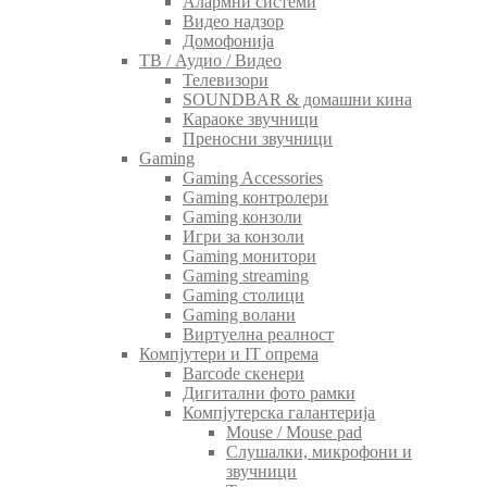
Алармни системи
Видео надзор
Домофонија
ТВ / Аудио / Видео
Телевизори
SOUNDBAR & домашни кина
Караоке звучници
Преносни звучници
Gaming
Gaming Accessories
Gaming контролери
Gaming конзоли
Игри за конзоли
Gaming монитори
Gaming streaming
Gaming столици
Gaming волани
Виртуелна реалност
Компјутери и IT опрема
Barcode скенери
Дигитални фото рамки
Компјутерска галантерија
Mouse / Mouse pad
Слушалки, микрофони и
звучници