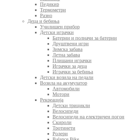
Педикир
Термометри
Разно
Деца и бебиња
Училишен прибор
Детски играчки
Батерии и полначи за батерии
Друштвени игри
Зимска забава
Летна забава
Плишани играчки
Играчки за деца
Играчки за бебиња
Детски возила на педали
Возила на акумулатор
Автомобили
Мотори
Рекреација
Детски трицикли
Велосипеди
Велосипеди на електричен погон
Скироли
Тротинети
Ролери
Balance Bike