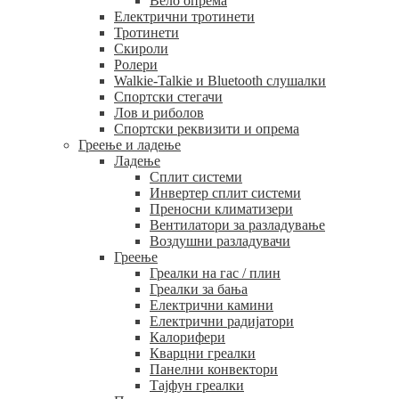
Вело опрема
Електрични тротинети
Тротинети
Скироли
Ролери
Walkie-Talkie и Bluetooth слушалки
Спортски стегачи
Лов и риболов
Спортски реквизити и опрема
Греење и ладење
Ладење
Сплит системи
Инвертер сплит системи
Преносни климатизери
Вентилатори за разладување
Воздушни разладувачи
Греење
Греалки на гас / плин
Греалки за бања
Електрични камини
Електрични радијатори
Калорифери
Кварцни греалки
Панелни конвектори
Тајфун греалки