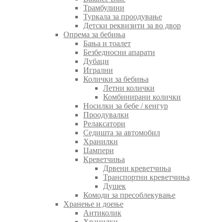
Трамбулини
Туркала за проодување
Детски реквизити за во двор
Опрема за бебиња
Бања и тоалет
Безбедносни апарати
Дубаци
Игрални
Колички за бебиња
Летни колички
Комбинирани колички
Носилки за бебе / кенгур
Проодувалки
Релаксатори
Седишта за автомобил
Хранилки
Џампери
Креветчиња
Дрвени креветчиња
Транспортни креветчиња
Душек
Комоди за пресоблекување
Хранење и доење
Антиколик
Хранилки