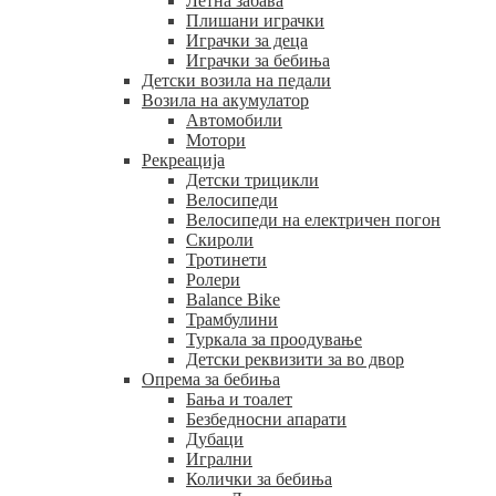
Летна забава
Плишани играчки
Играчки за деца
Играчки за бебиња
Детски возила на педали
Возила на акумулатор
Автомобили
Мотори
Рекреација
Детски трицикли
Велосипеди
Велосипеди на електричен погон
Скироли
Тротинети
Ролери
Balance Bike
Трамбулини
Туркала за проодување
Детски реквизити за во двор
Опрема за бебиња
Бања и тоалет
Безбедносни апарати
Дубаци
Игрални
Колички за бебиња