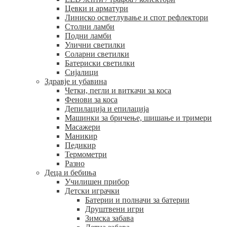
Цевки и арматури
Линиско осветлување и спот рефлектори
Столни ламби
Подни ламби
Улични светилки
Соларни светилки
Батериски светилки
Сијалици
Здравје и убавина
Четки, пегли и виткачи за коса
Фенови за коса
Депилација и епилација
Машинки за бричење, шишање и тримери
Масажери
Маникир
Педикир
Термометри
Разно
Деца и бебиња
Училишен прибор
Детски играчки
Батерии и полначи за батерии
Друштвени игри
Зимска забава