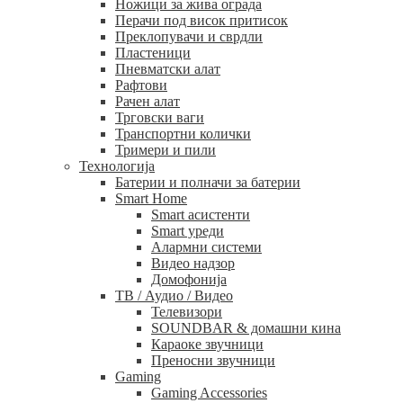
Ножици за жива ограда
Перачи под висок притисок
Преклопувачи и сврдли
Пластеници
Пневматски алат
Рафтови
Рачен алат
Трговски ваги
Транспортни колички
Тримери и пили
Технологија
Батерии и полначи за батерии
Smart Home
Smart асистенти
Smart уреди
Алармни системи
Видео надзор
Домофонија
ТВ / Аудио / Видео
Телевизори
SOUNDBAR & домашни кина
Караоке звучници
Преносни звучници
Gaming
Gaming Accessories