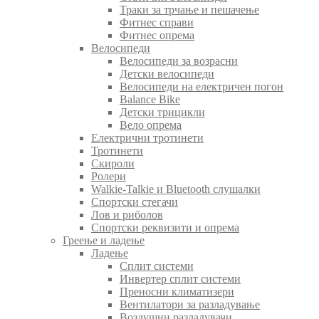
Траки за трчање и пешачење
Фитнес справи
Фитнес опрема
Велосипеди
Велосипеди за возрасни
Детски велосипеди
Велосипеди на електричен погон
Balance Bike
Детски трицикли
Вело опрема
Електрични тротинети
Тротинети
Скироли
Ролери
Walkie-Talkie и Bluetooth слушалки
Спортски стегачи
Лов и риболов
Спортски реквизити и опрема
Греење и ладење
Ладење
Сплит системи
Инвертер сплит системи
Преносни климатизери
Вентилатори за разладување
Воздушни разладувачи