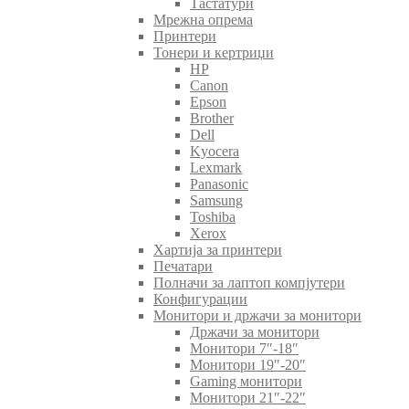
Тастатури
Мрежна опрема
Принтери
Тонери и кертриџи
HP
Canon
Epson
Brother
Dell
Kyocera
Lexmark
Panasonic
Samsung
Toshiba
Xerox
Хартија за принтери
Печатари
Полначи за лаптоп компјутери
Конфигурации
Монитори и држачи за монитори
Држачи за монитори
Монитори 7″-18″
Монитори 19″-20″
Gaming монитори
Монитори 21″-22″