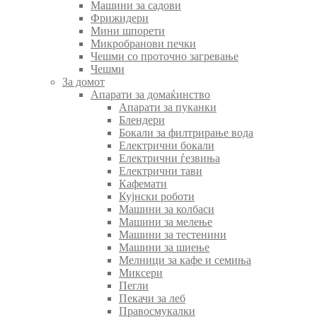
Машини за садови
Фрижидери
Мини шпорети
Микробранови печки
Чешми со проточно загревање
Чешми
За домот
Апарати за домаќинство
Апарати за пуканки
Блендери
Бокали за филтрирање вода
Електрични бокали
Електрични ѓезвиња
Електрични тави
Кафемати
Кујнски роботи
Машини за колбаси
Машини за мелење
Машини за тестенини
Машини за шиење
Мелници за кафе и семиња
Миксери
Пегли
Пекачи за леб
Правосмукалки