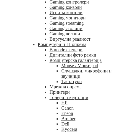
Gaming контролери
Gaming конзоли
Игри за конзоли
Gaming монитори
Gaming streaming
Gaming столици
Gaming волани
Виртуелна реалност
Компјутери и IT опрема
Barcode скенери
Дигитални фото рамки
Компјутерска галантерија
Mouse / Mouse pad
Слушалки, микрофони и
звучници
Тастатури
Мрежна опрема
Принтери
Тонери и кертриџи
HP
Canon
Epson
Brother
Dell
Kyocera