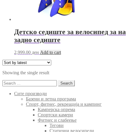
Детско седиште за велосипед за на
задно седиште
2,999.00
ден
Add to cart
Showing the single result
Search
for:
Сите производи
Базени и летна програма
Спорт, фитнес, рекреација и кампинг
Камперска опрема
Спортски камери
Фитнес и слабеење
Тегови
Статични велосипеди