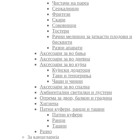
Чистачи на пареа
Сецкалници
Фритези
Скари
Соковници
Тостери
Рачни мелници за јаткасти плодови и
бисквити
Разни апарати
Аксесоари за во бања
Аксесоари за во дневна
Аксесоари за во кујна
Кујнски додатоци
Тави и тенџериња
Чаши и чинии
Аксесоари за во спална
Амбиентални светилки и лустери
Опрема за двор, балкон и градина
Хигиена
Патни куфери, ранци и ташни
Патни куфери
Ранци
Ташни
Разно
За канцеларија