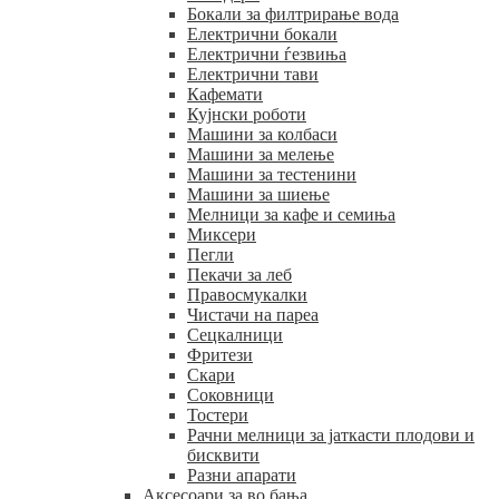
Бокали за филтрирање вода
Електрични бокали
Електрични ѓезвиња
Електрични тави
Кафемати
Кујнски роботи
Машини за колбаси
Машини за мелење
Машини за тестенини
Машини за шиење
Мелници за кафе и семиња
Миксери
Пегли
Пекачи за леб
Правосмукалки
Чистачи на пареа
Сецкалници
Фритези
Скари
Соковници
Тостери
Рачни мелници за јаткасти плодови и
бисквити
Разни апарати
Аксесоари за во бања