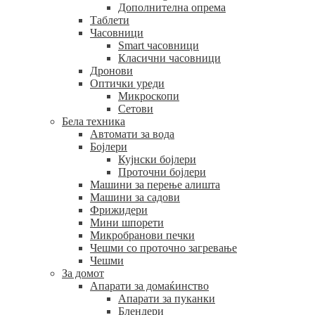
Дополнителна опрема
Таблети
Часовници
Smart часовници
Класични часовници
Дронови
Оптички уреди
Микроскопи
Сетови
Бела техника
Автомати за вода
Бојлери
Кујнски бојлери
Проточни бојлери
Машини за перење алишта
Машини за садови
Фрижидери
Мини шпорети
Микробранови печки
Чешми со проточно загревање
Чешми
За домот
Апарати за домаќинство
Апарати за пуканки
Блендери