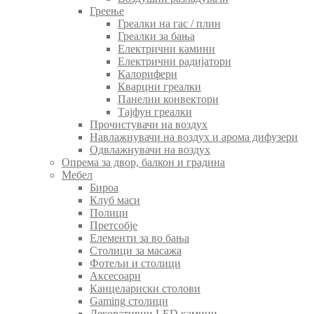
Греење
Греалки на гас / плин
Греалки за бања
Електрични камини
Електрични радијатори
Калорифери
Кварцни греалки
Панелни конвектори
Тајфун греалки
Прочистувачи на воздух
Навлажнувачи на воздух и арома дифузери
Одвлажнувачи на воздух
Опрема за двор, балкон и градина
Мебел
Бироа
Клуб маси
Полици
Претсобје
Елементи за во бања
Столици за масажа
Фотељи и столици
Аксесоари
Канцелариски столови
Gaming столици
Декоративни LED камини