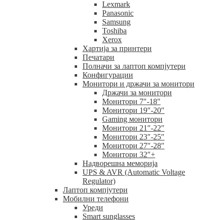
Lexmark
Panasonic
Samsung
Toshiba
Xerox
Хартија за принтери
Печатари
Полначи за лаптоп компјутери
Конфигурации
Монитори и држачи за монитори
Држачи за монитори
Монитори 7″-18″
Монитори 19″-20″
Gaming монитори
Монитори 21″-22″
Монитори 23″-25″
Монитори 27″-28″
Монитори 32″+
Надворешна меморија
UPS & AVR (Automatic Voltage
Regulator)
Лаптоп компјутери
Мобилни телефони
Уреди
Smart sunglasses