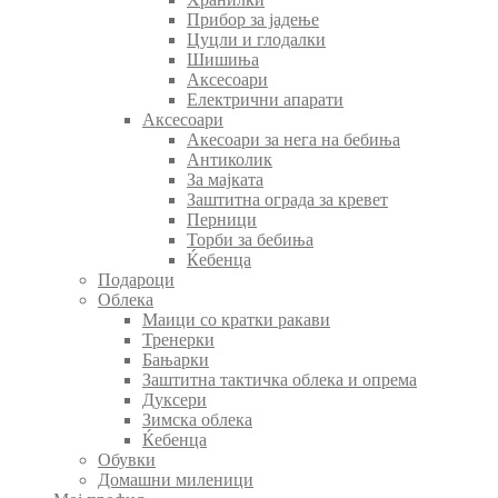
Прибор за јадење
Цуцли и глодалки
Шишиња
Аксесоари
Електрични апарати
Аксесоари
Акесоари за нега на бебиња
Антиколик
За мајката
Заштитна ограда за кревет
Перници
Торби за бебиња
Ќебенца
Подароци
Облека
Маици со кратки ракави
Тренерки
Бањарки
Заштитна тактичка облека и опрема
Дуксери
Зимска облека
Ќебенца
Обувки
Домашни миленици