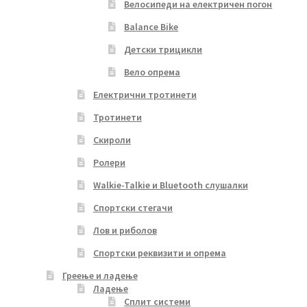
Велосипеди на електричен погон
Balance Bike
Детски трицикли
Вело опрема
Електрични тротинети
Тротинети
Скироли
Ролери
Walkie-Talkie и Bluetooth слушалки
Спортски стегачи
Лов и риболов
Спортски реквизити и опрема
Греење и ладење
Ладење
Сплит системи