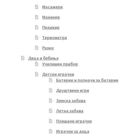
Масажери
Маникир
Педикир
Термометри
Разно
Деца и бебиња
Училишен прибор
Детски играчки
Батерии и полначи за батерии
Друштвени игри
Зимска забава
Летна забава
Плишани играчки
Играчки за деца