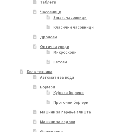
Таблети
Часовници
Smart часовници
Класични часовници
Дронови
Оптички уреди
Микроскопи
Сетови
Бела техника
Автомати за вода
Бојлери
Кујнски бојлери
Проточни бојлери
Машини за перење алишта
Машини за садови
Фрижидери