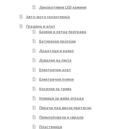
Декоративни LED камини
Авто-мото галантерија
Градина и алат
Базени и летна програма
Батериски програм
Додатоци и разно
Дувалки на лисја
Електричен алат
Електрични пумпи
Косилки за трева
Ножици за жива ограда
Перачи под висок притисок
Преклопувачи и сврдли
Пластеници