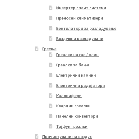
Инвертер сплит системи
Преносни климатизери
Вентилатори за разладување
Воздушни разладувачи
Греење
Греалки на гас / плин
Греалки за бања
Електрични камини
Електрични радијатори
Калорифери
Кварцни греалки
Панелни конвектори
Тајфун греалки
Прочистувачи на воздух