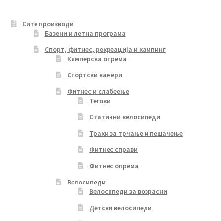
Сите производи
Базени и летна програма
Спорт, фитнес, рекреација и кампинг
Камперска опрема
Спортски камери
Фитнес и слабеење
Тегови
Статични велосипеди
Траки за трчање и пешачење
Фитнес справи
Фитнес опрема
Велосипеди
Велосипеди за возрасни
Детски велосипеди