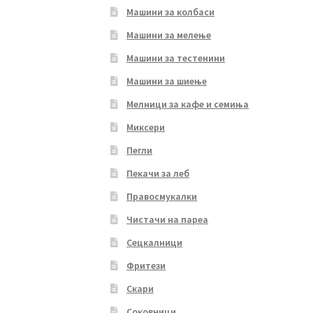
Машини за колбаси
Машини за мелење
Машини за тестенини
Машини за шиење
Мелници за кафе и семиња
Миксери
Пегли
Пекачи за леб
Правосмукалки
Чистачи на пареа
Сецкалници
Фритези
Скари
Соковници