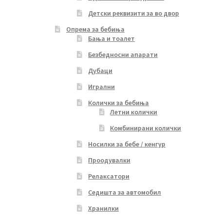
Детски реквизити за во двор
Опрема за бебиња
Бања и тоалет
Безбедносни апарати
Дубаци
Игрални
Колички за бебиња
Летни колички
Комбинирани колички
Носилки за бебе / кенгур
Проодувалки
Релаксатори
Седишта за автомобил
Хранилки