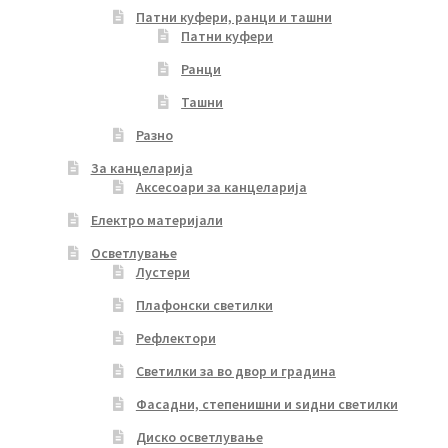
Патни куфери, ранци и ташни
Патни куфери
Ранци
Ташни
Разно
За канцеларија
Аксесоари за канцеларија
Електро материјали
Осветлување
Лустери
Плафонски светилки
Рефлектори
Светилки за во двор и градина
Фасадни, степенишни и ѕидни светилки
Диско осветлување