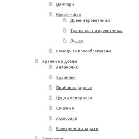
Џампери
Креветчиња
Дрвени креветчиња
Транспортни креветчиња
Душек
Комоди за пресоблекување
Хранење и доење
Антиколик
Хранилки
Прибор за јадење
Цуцли и глодалки
Шишиња
Аксесоари
Електрични апарати
Аксесоари