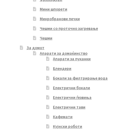
Мини шпорети
Микробранови печки
Чешми со проточно загревање
Чешми
За домот
Апарати за домаќинство
Апарати за пуканки
Блендери
Бокали за филтрирање вода
Електрични бокали
Електрични ѓезвиња
Електрични тави
Кафемати
Кујнски роботи