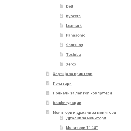
Dell
Kyocera
Lexmark
Panasonic
Samsung
Toshiba
Xerox
Хартија за принтери
Печатари
Полначи за лаптоп компјутери
Конфигурации
Монитори и држачи за монитори
Држачи за монитори
Монитори 7″-18″