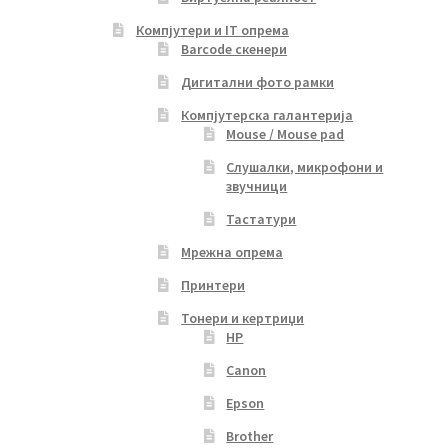
Компјутери и IT опрема
Barcode скенери
Дигитални фото рамки
Компјутерска галантерија
Mouse / Mouse pad
Слушалки, микрофони и
звучници
Тастатури
Мрежна опрема
Принтери
Тонери и кертриџи
HP
Canon
Epson
Brother