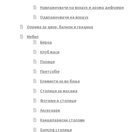
Навлажнувачи на воздух и арома дифузери
Одвлажнувачи на воздух
Опрема за двор, балкон и градина
Мебел
Бироа
Клуб маси
Полици
Претсобје
Елементи за во бања
Столици за масажа
Фотељи и столици
Аксесоари
Канцелариски столови
Gaming столици