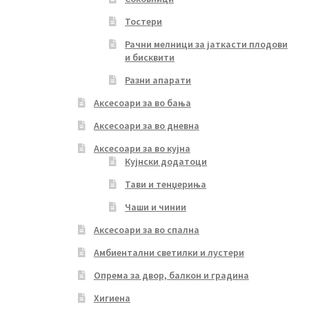
Тостери
Рачни мелници за јаткасти плодови
и бисквити
Разни апарати
Аксесоари за во бања
Аксесоари за во дневна
Аксесоари за во кујна
Кујнски додатоци
Тави и тенџериња
Чаши и чинии
Аксесоари за во спална
Амбиентални светилки и лустери
Опрема за двор, балкон и градина
Хигиена