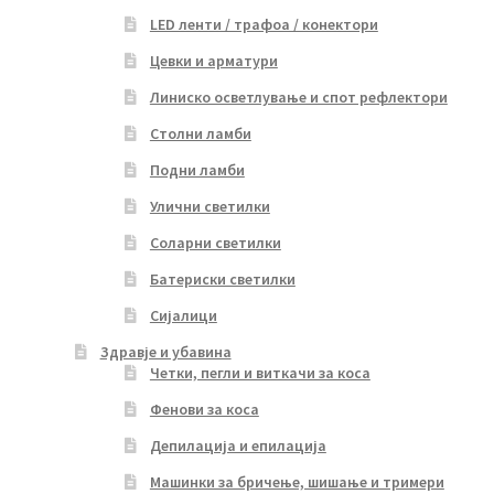
LED ленти / трафоа / конектори
Цевки и арматури
Линиско осветлување и спот рефлектори
Столни ламби
Подни ламби
Улични светилки
Соларни светилки
Батериски светилки
Сијалици
Здравје и убавина
Четки, пегли и виткачи за коса
Фенови за коса
Депилација и епилација
Машинки за бричење, шишање и тримери