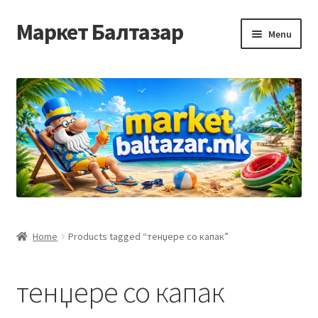
Маркет Балтазар
Skip
Skip
Menu
to
to
navigation
content
Home
Checkout
Homepage
Privacy Policy
Достава и начин на плаќање
Home
Products tagged “тенџере со капак”
Контакт
тенџере со капак
Корисничка подршка