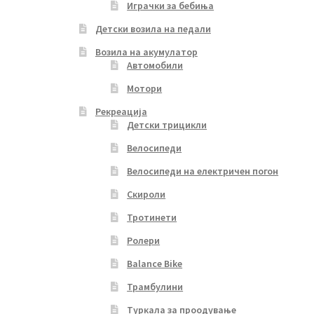
Играчки за бебиња
Детски возила на педали
Возила на акумулатор
Автомобили
Мотори
Рекреација
Детски трицикли
Велосипеди
Велосипеди на електричен погон
Скироли
Тротинети
Ролери
Balance Bike
Трамбулини
Туркала за проодување