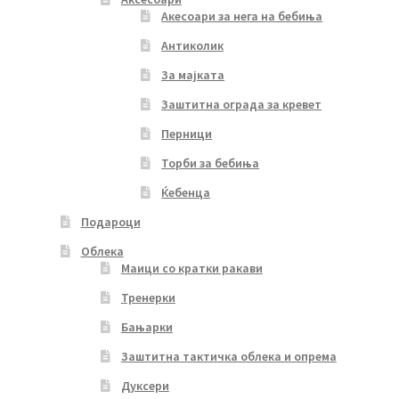
Акесоари за нега на бебиња
Антиколик
За мајката
Заштитна ограда за кревет
Перници
Торби за бебиња
Ќебенца
Подароци
Облека
Маици со кратки ракави
Тренерки
Бањарки
Заштитна тактичка облека и опрема
Дуксери