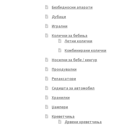
Безбедносни апарати
Дубаци
Игрални
Колички за бебиња
Летни колички
Комбинирани колички
Носилки за бебе / кенгур
Проодувалки
Релаксатори
Седишта за автомобил
Хранилки
Џампери
Креветчиња
Дрвени креветчиња