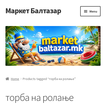
Маркет Балтазар
Skip
Skip
Menu
to
to
navigation
content
Home
Checkout
Homepage
Privacy Policy
Достава и начин на плаќање
Home
Products tagged “торба на ролање”
Контакт
торба на ролање
Корисничка подршка