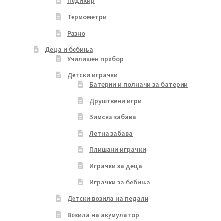
Педикир
Термометри
Разно
Деца и бебиња
Училишен прибор
Детски играчки
Батерии и полначи за батерии
Друштвени игри
Зимска забава
Летна забава
Плишани играчки
Играчки за деца
Играчки за бебиња
Детски возила на педали
Возила на акумулатор