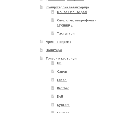
Компјутерска галантерија
Mouse / Mouse pad
Слушалки, микрофони и
звучници
Тастатури
Мрежна опрема
Принтери
Тонери и кертриџи
HP
Canon
Epson
Brother
Dell
Kyocera