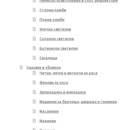
Линиско осветлување и спот рефлектори
Столни ламби
Подни ламби
Улични светилки
Соларни светилки
Батериски светилки
Сијалици
Здравје и убавина
Четки, пегли и виткачи за коса
Фенови за коса
Депилација и епилација
Машинки за бричење, шишање и тримери
Масажери
Маникир