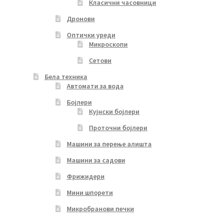
Класични часовници
Дронови
Оптички уреди
Микроскопи
Сетови
Бела техника
Автомати за вода
Бојлери
Кујнски бојлери
Проточни бојлери
Машини за перење алишта
Машини за садови
Фрижидери
Мини шпорети
Микробранови печки