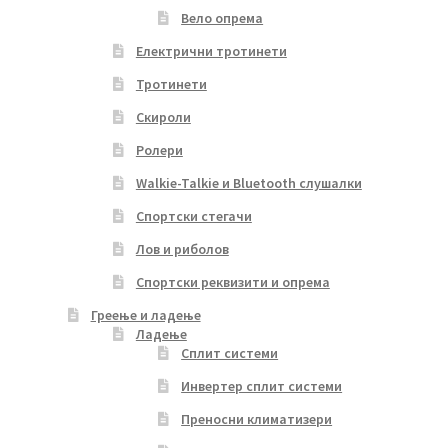
Вело опрема
Електрични тротинети
Тротинети
Скироли
Ролери
Walkie-Talkie и Bluetooth слушалки
Спортски стегачи
Лов и риболов
Спортски реквизити и опрема
Греење и ладење
Ладење
Сплит системи
Инвертер сплит системи
Преносни климатизери