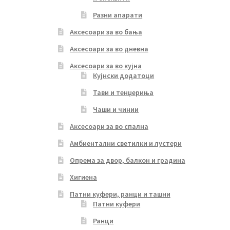
Разни апарати
Аксесоари за во бања
Аксесоари за во дневна
Аксесоари за во кујна
Кујнски додатоци
Тави и тенџериња
Чаши и чинии
Аксесоари за во спална
Амбиентални светилки и лустери
Опрема за двор, балкон и градина
Хигиена
Патни куфери, ранци и ташни
Патни куфери
Ранци