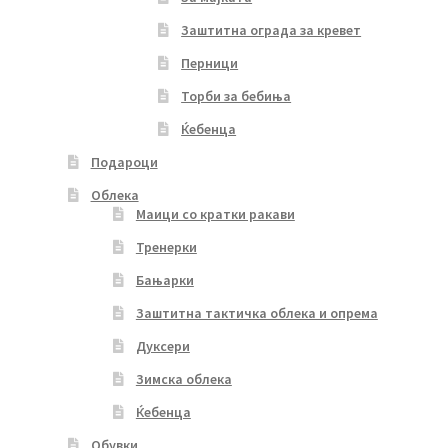
Заштитна ограда за кревет
Перници
Торби за бебиња
Ќебенца
Подароци
Облека
Маици со кратки ракави
Тренерки
Бањарки
Заштитна тактичка облека и опрема
Дуксери
Зимска облека
Ќебенца
Обувки