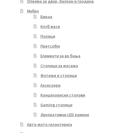
Опрема за двор, балкон и градина
Мебел
Бироа
Клуб маси
Полици
Претсобје
Елементи за во бања
Столици за масажа
Фотељи и столици
Аксесоари
Канцелариски столови
Gaming столици
Декоративни LED камини
Авто-мото галантерија