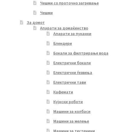
Чешми со проточно загревање
Чешми
За домот
Апарати за домаќинство
Апарати за пуканки
Блендери
Бокали за филтрирање вода
Електрични бокали
Електрични ѓезвиња
Електрични тави
Кафемати
Кујнски роботи
Машини за колбаси
Машини за мелење
Машини за тестенини