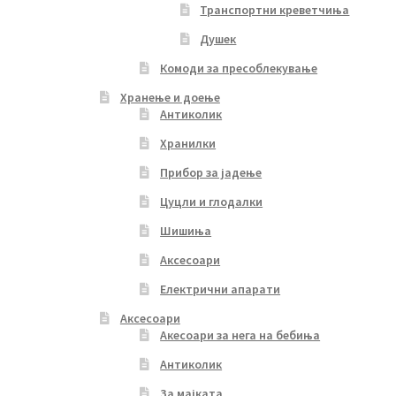
Транспортни креветчиња
Душек
Комоди за пресоблекување
Хранење и доење
Антиколик
Хранилки
Прибор за јадење
Цуцли и глодалки
Шишиња
Аксесоари
Електрични апарати
Аксесоари
Акесоари за нега на бебиња
Антиколик
За мајката