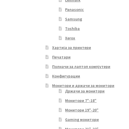
Lexmark
Panasonic
Samsung
Toshiba
Xerox
Хартија за принтери
Печатари
Полначи за лаптоп компјутери
Конфигурации
Монитори и држачи за монитори
Држачи за монитори
Монитори 7″-18″
Монитори 19″-20″
Gaming монитори