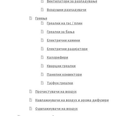
Вентилатори за разладување
Воздушни разладувачи
Греење
Греалки на гас / плин
Греалки за бања
Електрични камини
Електрични радијатори
Калорифери
Кварцни греалки
Панелни конвектори
Тајфун греалки
Прочистувачи на воздух
Навлажнувачи на воздух и арома дифузери
Одвлажнувачи на воздух