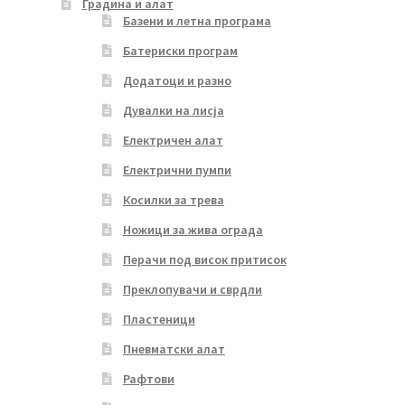
Градина и алат
Базени и летна програма
Батериски програм
Додатоци и разно
Дувалки на лисја
Електричен алат
Електрични пумпи
Косилки за трева
Ножици за жива ограда
Перачи под висок притисок
Преклопувачи и сврдли
Пластеници
Пневматски алат
Рафтови