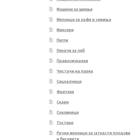
Машини за шиење
Мелници за кафе и семиња
Миксери
Пегли
Пекачи за леб
Правосмукалки
Чистачи на пареа
Сецкалници
Фритези
Скари
Соковници
Тостери
Рачни мелници за јаткасти плодови
и бисквити