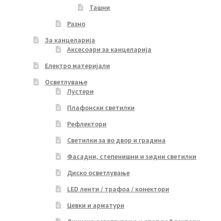
Ташни
Разно
За канцеларија
Аксесоари за канцеларија
Електро материјали
Осветлување
Лустери
Плафонски светилки
Рефлектори
Светилки за во двор и градина
Фасадни, степенишни и ѕидни светилки
Диско осветлување
LED ленти / трафоа / конектори
Цевки и арматури