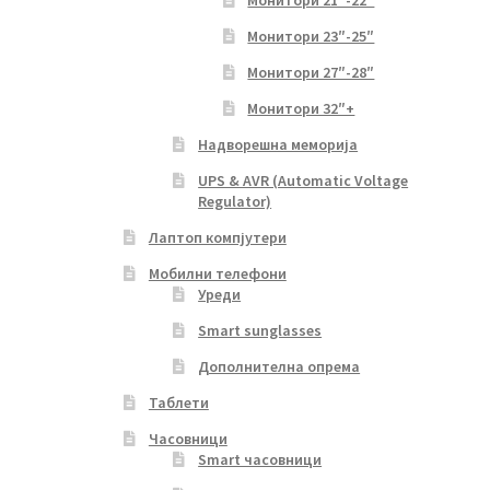
Монитори 21″-22″
Монитори 23″-25″
Монитори 27″-28″
Монитори 32″+
Надворешна меморија
UPS & AVR (Automatic Voltage
Regulator)
Лаптоп компјутери
Мобилни телефони
Уреди
Smart sunglasses
Дополнителна опрема
Таблети
Часовници
Smart часовници