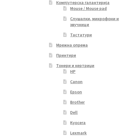
Компјутерска галантерија
Mouse / Mouse pad
Слушалки, микрофони и
звучници
Тастатури
Мрежна опрема
Принтери
Тонери и кертриџи
HP
Canon
Epson
Brother
Dell
Kyocera
Lexmark