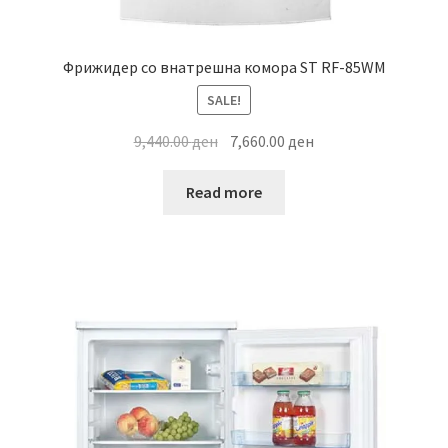
Фрижидер со внатрешна комора ST RF-85WM
SALE!
Original
Current
9,440.00
ден
7,660.00
ден
price
price
was:
is:
Read more
9,440.00 ден.
7,660.00 ден.