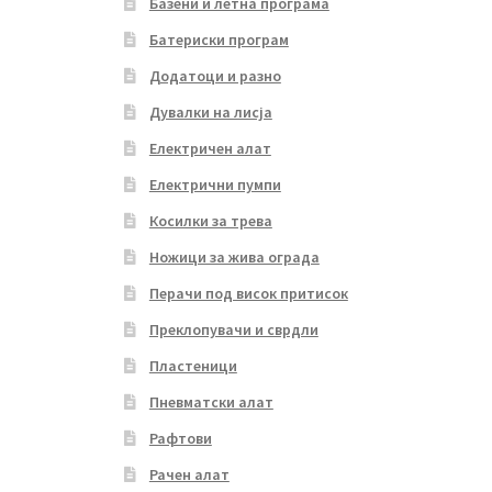
Базени и летна програма
Батериски програм
Додатоци и разно
Дувалки на лисја
Електричен алат
Електрични пумпи
Косилки за трева
Ножици за жива ограда
Перачи под висок притисок
Преклопувачи и сврдли
Пластеници
Пневматски алат
Рафтови
Рачен алат