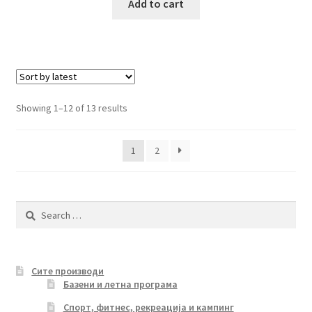
was:
is:
Add to cart
8,999.00 ден.
7,220.00 ден.
Sorted
Showing 1–12 of 13 results
by
latest
1
2
Search
for:
Сите производи
Базени и летна програма
Спорт, фитнес, рекреација и кампинг