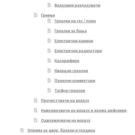
Воздушни разладувачи
Греење
Греалки на гас / плин
Греалки за бања
Електрични камини
Електрични радијатори
Калорифери
Кварцни греалки
Панелни конвектори
Тајфун греалки
Прочистувачи на воздух
Навлажнувачи на воздух и арома дифузери
Одвлажнувачи на воздух
Опрема за двор, балкон и градина