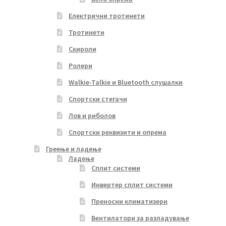
Електрични тротинети
Тротинети
Скироли
Ролери
Walkie-Talkie и Bluetooth слушалки
Спортски стегачи
Лов и риболов
Спортски реквизити и опрема
Греење и ладење
Ладење
Сплит системи
Инвертер сплит системи
Преносни климатизери
Вентилатори за разладување