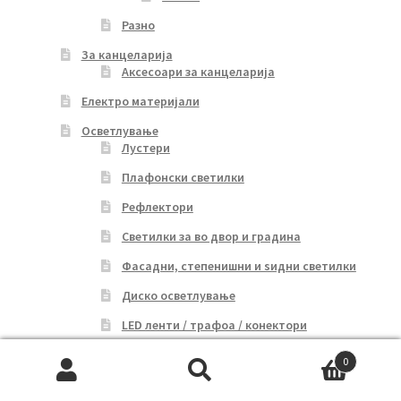
Разно
За канцеларија
Аксесоари за канцеларија
Електро материјали
Осветлување
Лустери
Плафонски светилки
Рефлектори
Светилки за во двор и градина
Фасадни, степенишни и ѕидни светилки
Диско осветлување
LED ленти / трафоа / конектори
Цевки и арматури
0
Search
Search
Линиско осветлување и спот рефлектори