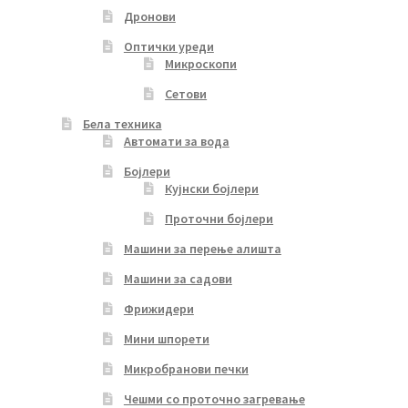
Дронови
Оптички уреди
Микроскопи
Сетови
Бела техника
Автомати за вода
Бојлери
Кујнски бојлери
Проточни бојлери
Машини за перење алишта
Машини за садови
Фрижидери
Мини шпорети
Микробранови печки
Чешми со проточно загревање