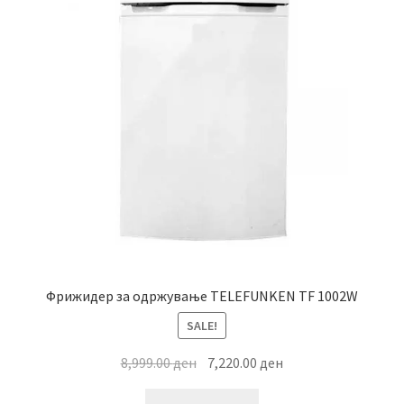
Фрижидер за одржување TELEFUNKEN TF 1002W
SALE!
Original
Current
8,999.00
ден
7,220.00
ден
price
price