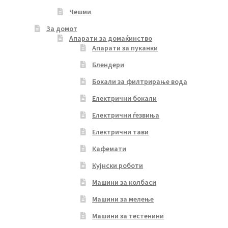
Чешми
За домот
Апарати за домаќинство
Апарати за пуканки
Блендери
Бокали за филтрирање вода
Електрични бокали
Електрични ѓезвиња
Електрични тави
Кафемати
Кујнски роботи
Машини за колбаси
Машини за мелење
Машини за тестенини