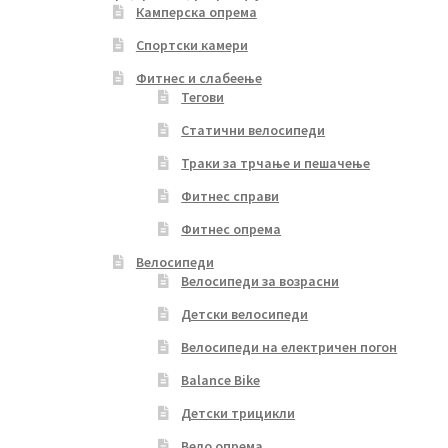
Камперска опрема
Спортски камери
Фитнес и слабеење
Тегови
Статични велосипеди
Траки за трчање и пешачење
Фитнес справи
Фитнес опрема
Велосипеди
Велосипеди за возрасни
Детски велосипеди
Велосипеди на електричен погон
Balance Bike
Детски трицикли
Вело опрема