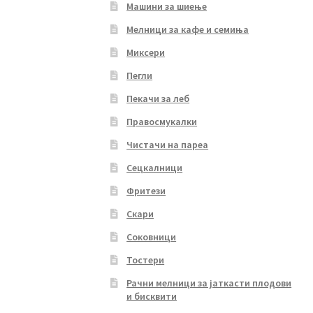
Машини за шиење
Мелници за кафе и семиња
Миксери
Пегли
Пекачи за леб
Правосмукалки
Чистачи на пареа
Сецкалници
Фритези
Скари
Соковници
Тостери
Рачни мелници за јаткасти плодови
и бисквити