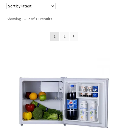
Кошничка
Sorted
Showing 1–12 of 13 results
Мој профил
by
latest
Рекламации и замена на производ
1
2
Сите производи
Услови за користење