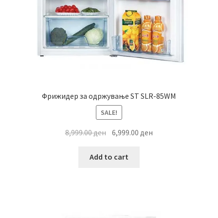
Фрижидер за одржување ST SLR-85WM
SALE!
Original
Current
8,999.00
ден
6,999.00
ден
price
price
was:
is:
Add to cart
8,999.00 ден.
6,999.00 ден.