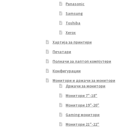
Panasonic
Samsung
Toshiba
Xerox
Хартија за принтери
Печатари
Полначи за лаптоп компјутери
Конфигурации
Монитори и држачи за монитори
Држачи за монитори
Монитори 7″-18″
Монитори 19″-20″
Gaming монитори
Монитори 21″-22″