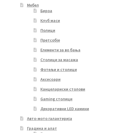
Мебел
Бироа
Клуб маси
Полици
Претсобје
Елементи за во бања
Столици за масажа
Фотељи и столици
Аксесоари
Канцелариски столови
Gaming столици
Декоративни LED камини
Авто-мото галантерија
Градина и алат