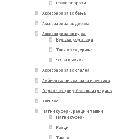
Разни апарати
Аксесоари за во бања
Аксесоари за во дневна
Аксесоари за во кујна
Кујнски додатоци
Тави и тенџериња
Чаши и чинии
Аксесоари за во спална
Амбиентални светилки и лустери
Опрема за двор, балкон и градина
Хигиена
Патни куфери, ранци и ташни
Патни куфери
Ранци
Ташни