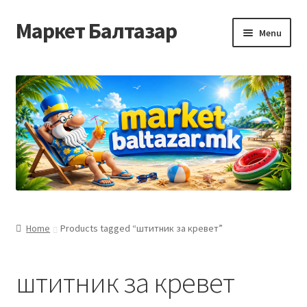
Маркет Балтазар
Skip
Skip
Menu
to
to
navigation
content
Home
Checkout
Homepage
Privacy Policy
Достава и начин на плаќање
Home
Products tagged “штитник за кревет”
Контакт
штитник за кревет
Корисничка подршка