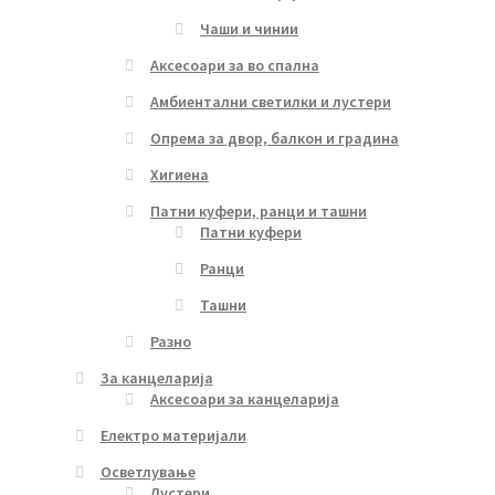
Чаши и чинии
Аксесоари за во спална
Амбиентални светилки и лустери
Опрема за двор, балкон и градина
Хигиена
Патни куфери, ранци и ташни
Патни куфери
Ранци
Ташни
Разно
За канцеларија
Аксесоари за канцеларија
Електро материјали
Осветлување
Лустери