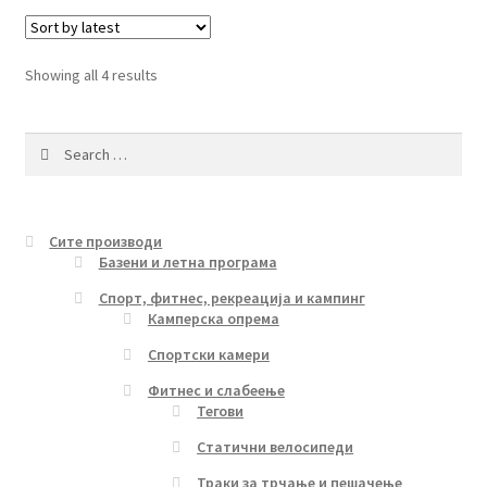
Sorted
Showing all 4 results
by
latest
Search
for:
Сите производи
Базени и летна програма
Спорт, фитнес, рекреација и кампинг
Камперска опрема
Спортски камери
Фитнес и слабеење
Тегови
Статични велосипеди
Траки за трчање и пешачење