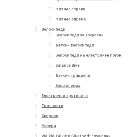
Фитнес справи
Фитнес опрема
Велосипеди
Велосипеди за возрасни
Детски велосипеди
Велосипеди на електричен погон
Balance Bike
Детски трицикли
Вело опрема
Електрични тротинети
Тротинети
Скироли
Ролери
Walkie-Talkie и Bluetooth слушалки