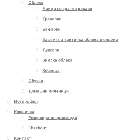
Облека
Маици со кратки ракави
Тренерки
Бањарки
Заштитна тактичка облека и опрема
Дуксери
Зимска облека
Ќебенца
Обувки
Домашни миленици
Мој профил
Кошничка
Резервирани производи
Checkout
Контакт