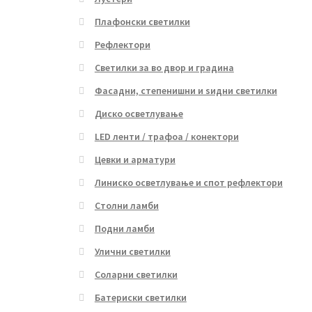
Плафонски светилки
Рефлектори
Светилки за во двор и градина
Фасадни, степенишни и ѕидни светилки
Диско осветлување
LED ленти / трафоа / конектори
Цевки и арматури
Линиско осветлување и спот рефлектори
Столни ламби
Подни ламби
Улични светилки
Соларни светилки
Батериски светилки