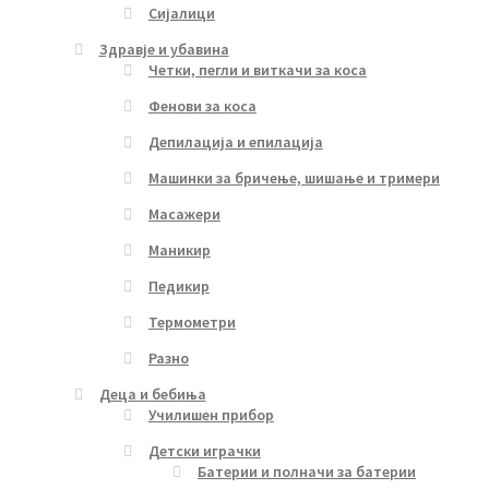
Сијалици
Здравје и убавина
Четки, пегли и виткачи за коса
Фенови за коса
Депилација и епилација
Машинки за бричење, шишање и тримери
Масажери
Маникир
Педикир
Термометри
Разно
Деца и бебиња
Училишен прибор
Детски играчки
Батерии и полначи за батерии