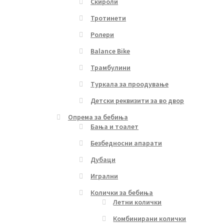
Скироли
Тротинети
Ролери
Balance Bike
Трамбулини
Туркала за проодување
Детски реквизити за во двор
Опрема за бебиња
Бања и тоалет
Безбедносни апарати
Дубаци
Игрални
Колички за бебиња
Летни колички
Комбинирани колички