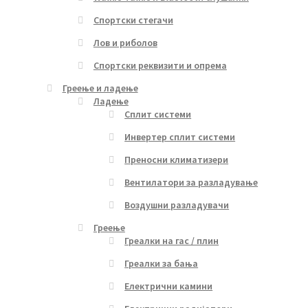
Спортски стегачи
Лов и риболов
Спортски реквизити и опрема
Греење и ладење
Ладење
Сплит системи
Инвертер сплит системи
Преносни климатизери
Вентилатори за разладување
Воздушни разладувачи
Греење
Греалки на гас / плин
Греалки за бања
Електрични камини