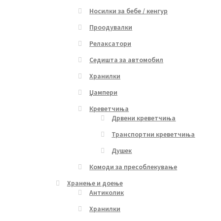
Носилки за бебе / кенгур
Проодувалки
Релаксатори
Седишта за автомобил
Хранилки
Џампери
Креветчиња
Дрвени креветчиња
Транспортни креветчиња
Душек
Комоди за пресоблекување
Хранење и доење
Антиколик
Хранилки