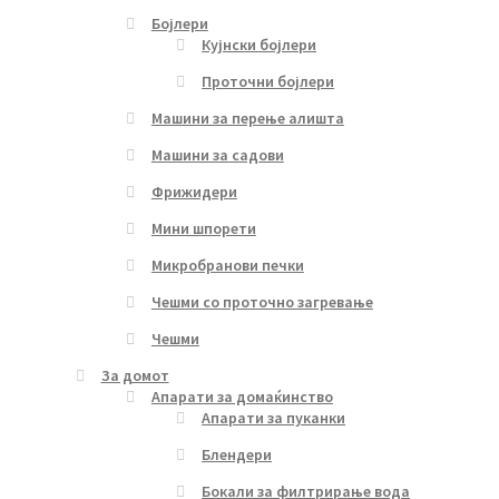
Бојлери
Кујнски бојлери
Проточни бојлери
Машини за перење алишта
Машини за садови
Фрижидери
Мини шпорети
Микробранови печки
Чешми со проточно загревање
Чешми
За домот
Апарати за домаќинство
Апарати за пуканки
Блендери
Бокали за филтрирање вода