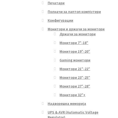
Печатари
Полначи за лаптоп компјутери
Конфигурации
Монитори и држачи за монитори
Држачи за монитори
Монитори 7″-18″
Монитори 19″-20″
Gaming монитори
Монитори 21″-22″
Монитори 23″-25″
Монитори 27″-28″
Монитори 32″+
Надворешна меморија
UPS & AVR (Automatic Voltage
Regulator)