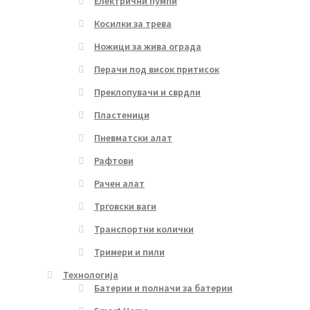
Електрични пумпи
Косилки за трева
Ножици за жива ограда
Перачи под висок притисок
Преклопувачи и сврдли
Пластеници
Пневматски алат
Рафтови
Рачен алат
Трговски ваги
Транспортни колички
Тримери и пили
Технологија
Батерии и полначи за батерии