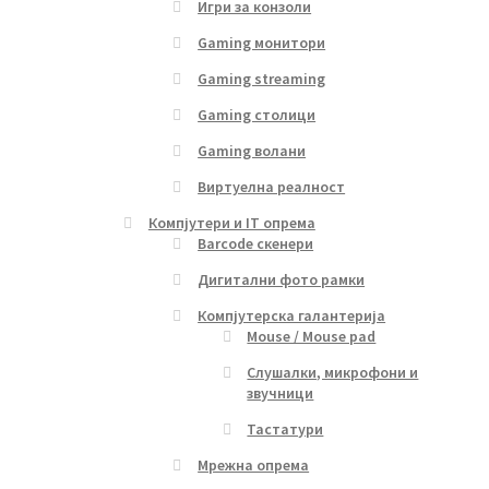
Игри за конзоли
Gaming монитори
Gaming streaming
Gaming столици
Gaming волани
Виртуелна реалност
Компјутери и IT опрема
Barcode скенери
Дигитални фото рамки
Компјутерска галантерија
Mouse / Mouse pad
Слушалки, микрофони и
звучници
Тастатури
Мрежна опрема