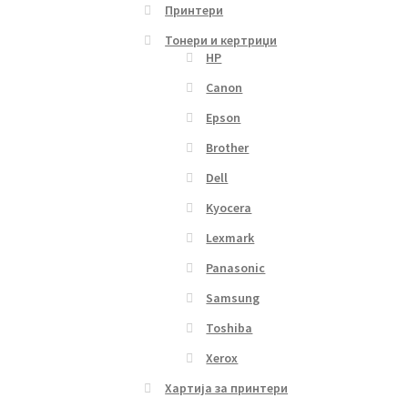
Принтери
Тонери и кертриџи
HP
Canon
Epson
Brother
Dell
Kyocera
Lexmark
Panasonic
Samsung
Toshiba
Xerox
Хартија за принтери