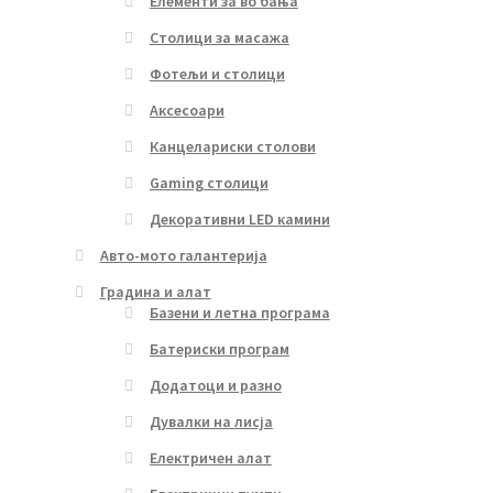
Елементи за во бања
Столици за масажа
Фотељи и столици
Аксесоари
Канцелариски столови
Gaming столици
Декоративни LED камини
Авто-мото галантерија
Градина и алат
Базени и летна програма
Батериски програм
Додатоци и разно
Дувалки на лисја
Електричен алат