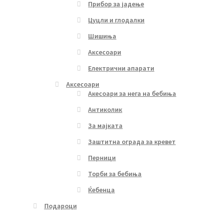
Прибор за јадење
Цуцли и глодалки
Шишиња
Аксесоари
Електрични апарати
Аксесоари
Акесоари за нега на бебиња
Антиколик
За мајката
Заштитна ограда за кревет
Перници
Торби за бебиња
Ќебенца
Подароци