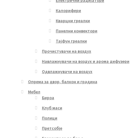
Електрични радијатори
Калорифери
Кварцни греалки
Панелни конвектори
Тајфун греалки
Прочистувачи на воздух
Навлажнувачи на воздух и арома дифузери
Одвлажнувачи на воздух
Опрема за двор, балкон и градина
Мебел
Бироа
Клуб маси
Полици
Претсобје