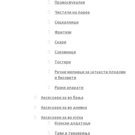
Правосмукалки
Чистачи на пареа
Сецкалници
Фритези
Скари
Соковници
Тостери
Рачни мелници за јаткасти плодови
и бисквити
Разни апарати
Аксесоари за во бања
Аксесоари за во дневна
Аксесоари за во кујна
Кујнски додатоци
Тави и тенџериња