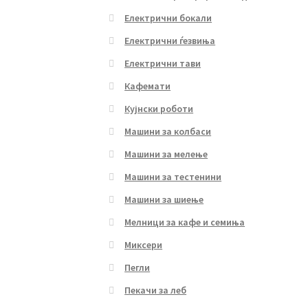
Електрични бокали
Електрични ѓезвиња
Електрични тави
Кафемати
Кујнски роботи
Машини за колбаси
Машини за мелење
Машини за тестенини
Машини за шиење
Мелници за кафе и семиња
Миксери
Пегли
Пекачи за леб