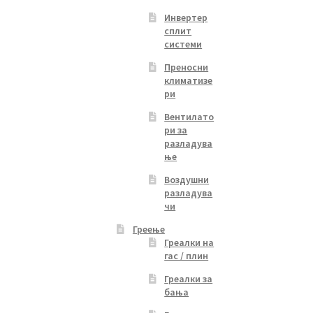
Инвертер
сплит
системи
Преносни
климатизе
ри
Вентилато
ри за
разладува
ње
Воздушни
разладува
чи
Греење
Греалки на
гас / плин
Греалки за
бања