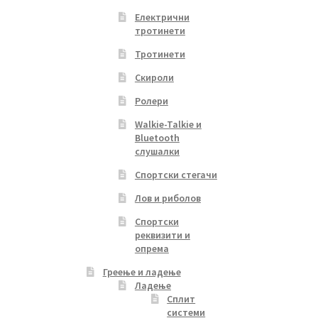
Електрични
тротинети
Тротинети
Скироли
Ролери
Walkie-Talkie и
Bluetooth
слушалки
Спортски стегачи
Лов и риболов
Спортски
реквизити и
опрема
Греење и ладење
Ладење
Сплит
системи