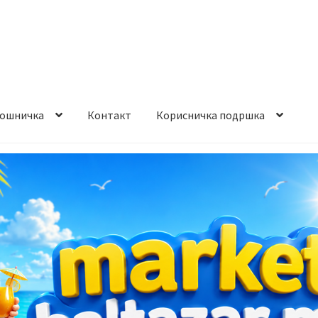
ошничка
Контакт
Корисничка подршка
става и начин на плаќање
Контакт
Корисничка подршка
а на производ
Сите производи
Услови за користење