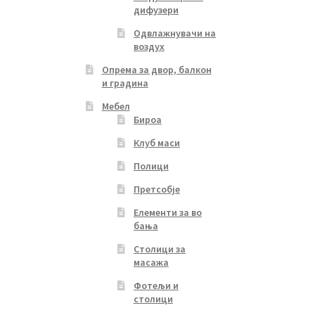
дифузери
Одвлажнувачи на
воздух
Опрема за двор, балкон
и градина
Мебел
Бироа
Клуб маси
Полици
Претсобје
Елементи за во
бања
Столици за
масажа
Фотељи и
столици