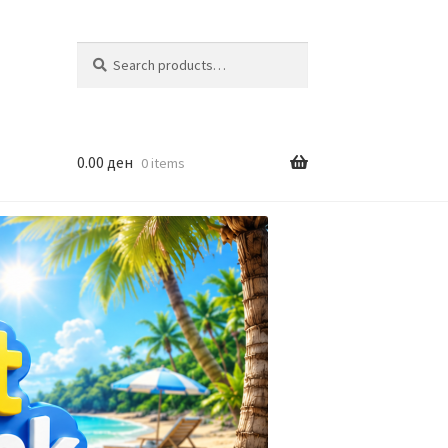
Search
Search
for:
0.00
ден
0 items