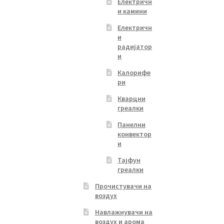
Електричн
и камини
Електричн
и
радијатор
и
Калорифе
ри
Кварцни
греалки
Панелни
конвектор
и
Тајфун
греалки
Прочистувачи на
воздух
Навлажнувачи на
воздух и арома