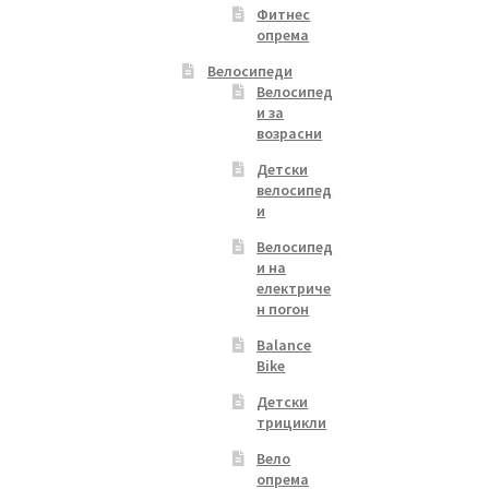
Фитнес
опрема
Велосипеди
Велосипед
и за
возрасни
Детски
велосипед
и
Велосипед
и на
електриче
н погон
Balance
Bike
Детски
трицикли
Вело
опрема