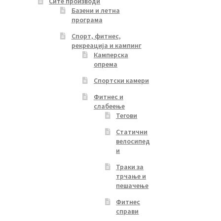
Сите производи
Базени и летна
програма
Спорт, фитнес,
рекреација и кампинг
Камперска
опрема
Спортски камери
Фитнес и
слабеење
Тегови
Статични
велосипед
и
Траки за
трчање и
пешачење
Фитнес
справи