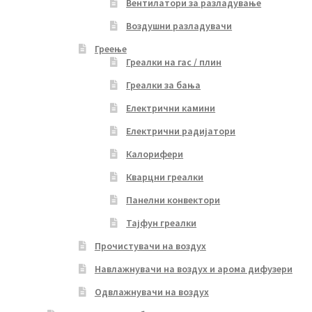
Вентилатори за разладување
Воздушни разладувачи
Греење
Греалки на гас / плин
Греалки за бања
Електрични камини
Електрични радијатори
Калорифери
Кварцни греалки
Панелни конвектори
Тајфун греалки
Прочистувачи на воздух
Навлажнувачи на воздух и арома дифузери
Одвлажнувачи на воздух