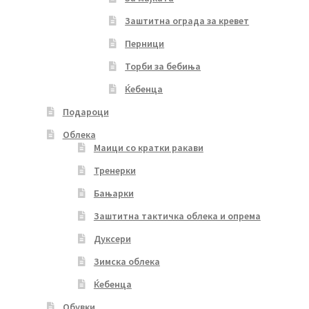
Заштитна ограда за кревет
Перници
Торби за бебиња
Ќебенца
Подароци
Облека
Маици со кратки ракави
Тренерки
Бањарки
Заштитна тактичка облека и опрема
Дуксери
Зимска облека
Ќебенца
Обувки