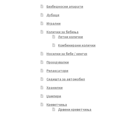
Безбедносни апарати
Дубаци
Игрални
Колички за бебиња
Летни колички
Комбинирани колички
Носилки за бебе / кенгур
Проодувалки
Релаксатори
Седишта за автомобил
Хранилки
Џампери
Креветчиња
Дрвени креветчиња