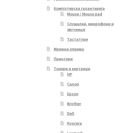
Компјутерска галантерија
Mouse / Mouse pad
Слушалки, микрофони и
звучници
Тастатури
Мрежна опрема
Принтери
Тонери и кертриџи
HP
Canon
Epson
Brother
Dell
Kyocera