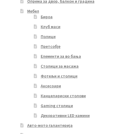
Опрема за двор, балкон и градина
Мебел
Бироа
Клуб маси
Полици
Претсобје
Елементи за во бања
Столици за масажа
Фотељи и столици
Аксесоари
Канцелариски столови
Gaming столици
Декоративни LED камини
Авто-мото галантерија