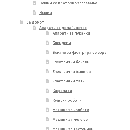
Чешми со проточно загревање
Чешми
За домот
Апарати за домаќинство
Апарати за пуканки
Блендери
Бокали за филтрирање вода
Електрични бокали
Електрични ѓезвиња
Електрични тави
Кафемати
Кујнски роботи
Машини за колбаси
Машини за мелење
Машини за тестенини