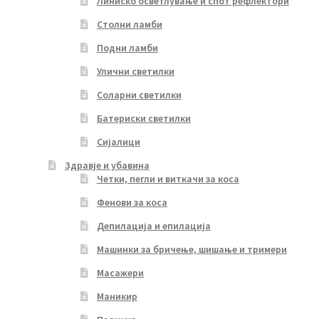
Линиско осветлување и спот рефлектори
Столни ламби
Подни ламби
Улични светилки
Соларни светилки
Батериски светилки
Сијалици
Здравје и убавина
Четки, пегли и виткачи за коса
Фенови за коса
Депилација и епилација
Машинки за бричење, шишање и тримери
Масажери
Маникир