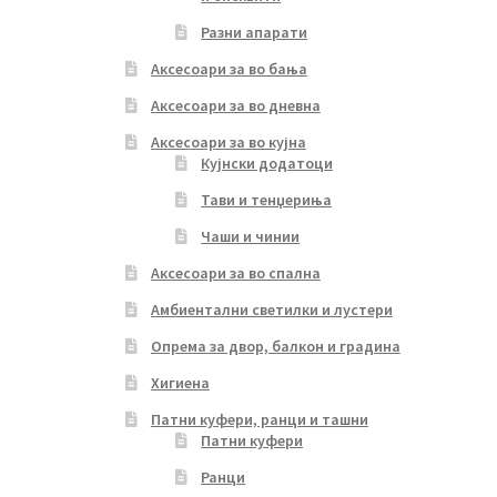
Разни апарати
Аксесоари за во бања
Аксесоари за во дневна
Аксесоари за во кујна
Кујнски додатоци
Тави и тенџериња
Чаши и чинии
Аксесоари за во спална
Амбиентални светилки и лустери
Опрема за двор, балкон и градина
Хигиена
Патни куфери, ранци и ташни
Патни куфери
Ранци