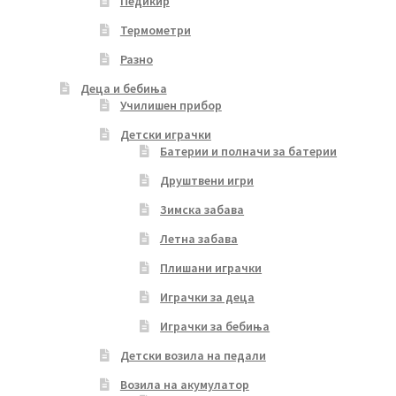
Педикир
Термометри
Разно
Деца и бебиња
Училишен прибор
Детски играчки
Батерии и полначи за батерии
Друштвени игри
Зимска забава
Летна забава
Плишани играчки
Играчки за деца
Играчки за бебиња
Детски возила на педали
Возила на акумулатор