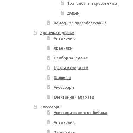
Транспортни креветчиња
Душек
Комоди за пресоблекување
Хранење и доење
Антиколик
Хранилки
Прибор за јадење
Цуцли и глодалки
Шишиња
Аксесоари
Електрични апарати
Аксесоари
Акесоари за нега на бебиња
Антиколик
За мајката