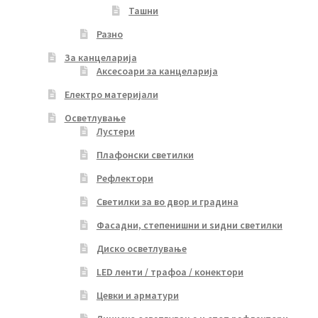
Ташни
Разно
За канцеларија
Аксесоари за канцеларија
Електро материјали
Осветлување
Лустери
Плафонски светилки
Рефлектори
Светилки за во двор и градина
Фасадни, степенишни и ѕидни светилки
Диско осветлување
LED ленти / трафоа / конектори
Цевки и арматури