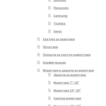
Lexmark
Panasonic
Samsung
Toshiba
Xerox
Хартија за принтери
Печатари
Полначи за лаптоп компјутери
Конфигурации
Монитори и држачи за монитори
Држачи за монитори
Монитори 7″-18″
Монитори 19″-20″
Gaming монитори