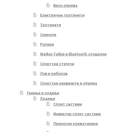
Вело опрема
Електрични тротинети
Тротинети
Скироли
Ролери
Walkie-Talkie и Bluetooth слушалки
Спортски стегачи
Лов и риболов
Спортски реквизити и опрема
Греење и ладење
Ладење
Сплит системи
Инвертер сплит системи
Преносни климатизери