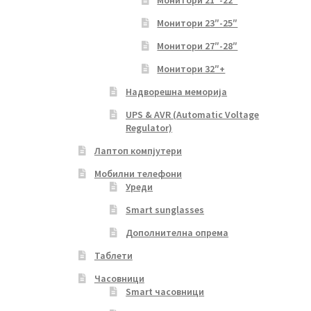
Монитори 21″-22″
Монитори 23″-25″
Монитори 27″-28″
Монитори 32″+
Надворешна меморија
UPS & AVR (Automatic Voltage
Regulator)
Лаптоп компјутери
Мобилни телефони
Уреди
Smart sunglasses
Дополнителна опрема
Таблети
Часовници
Smart часовници