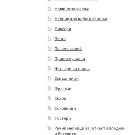
Машини за шиење
Мелници за кафе и семиња
Миксери
Пегли
Пекачи за леб
Правосмукалки
Чистачи на пареа
Сецкалници
Фритези
Скари
Соковници
Тостери
Рачни мелници за јаткасти плодови
и бисквити