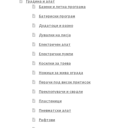
Градина и алат
Базени и летна програма
Батериски програм
Додатоци и разно
Дувалки на лисја
Електричен алат
Електрични пумпи
Косилки за трева
Ножици за жива ограда
Перачи под висок притисок
Преклопувачи и сврдли
Пластеници
Пневматски алат
Рафтови