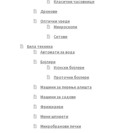
Класични часовници
Дронови
Оптички уреди
Микроскопи
Сетови
Бела техника
Автомати за вода
Бојлери
Кујнски бојлери
Проточни бојлери
Машини за перење алишта
Машини за садови
Фрижидери
Мини шпорети
Микробранови печки