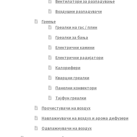
Вентилатори за разладување
Воздушни разладувачи
Греење
Греалки на гас / плин
Греалки за бања
Електрични камини
Електрични радијатори
Калорифери
Кварцни греалки
Панелни конвектори
Тајфун греалки
Прочистувачи на воздух
Навлажнувачи на воздух и арома дифузери
Одвлажнувачи на воздух