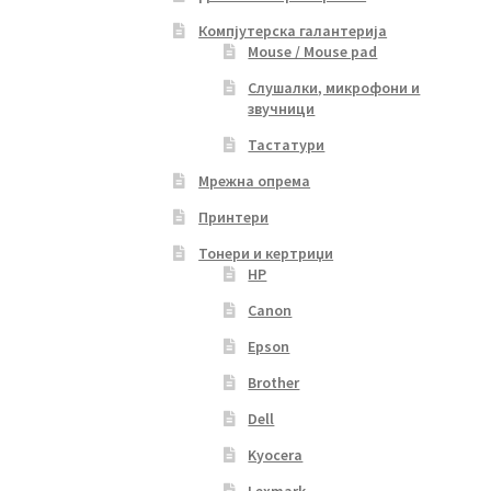
Компјутерска галантерија
Mouse / Mouse pad
Слушалки, микрофони и
звучници
Тастатури
Мрежна опрема
Принтери
Тонери и кертриџи
HP
Canon
Epson
Brother
Dell
Kyocera