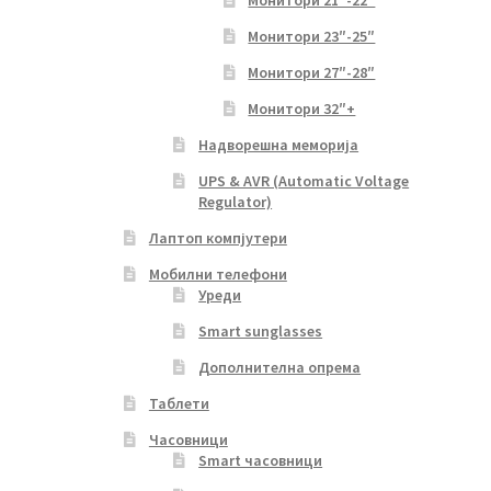
Монитори 21″-22″
Монитори 23″-25″
Монитори 27″-28″
Монитори 32″+
Надворешна меморија
UPS & AVR (Automatic Voltage
Regulator)
Лаптоп компјутери
Мобилни телефони
Уреди
Smart sunglasses
Дополнителна опрема
Таблети
Часовници
Smart часовници