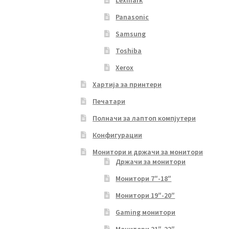
Lexmark
Panasonic
Samsung
Toshiba
Xerox
Хартија за принтери
Печатари
Полначи за лаптоп компјутери
Конфигурации
Монитори и држачи за монитори
Држачи за монитори
Монитори 7″-18″
Монитори 19″-20″
Gaming монитори