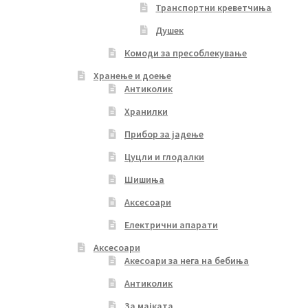
Транспортни креветчиња
Душек
Комоди за пресоблекување
Хранење и доење
Антиколик
Хранилки
Прибор за јадење
Цуцли и глодалки
Шишиња
Аксесоари
Електрични апарати
Аксесоари
Акесоари за нега на бебиња
Антиколик
За мајката