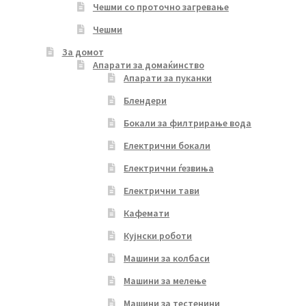
Чешми со проточно загревање
Чешми
За домот
Апарати за домаќинство
Апарати за пуканки
Блендери
Бокали за филтрирање вода
Електрични бокали
Електрични ѓезвиња
Електрични тави
Кафемати
Кујнски роботи
Машини за колбаси
Машини за мелење
Машини за тестенини