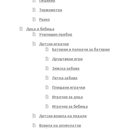
Педикир
Термометри
Разно
Деца и бебиња
Училишен прибор
Детски играчки
Батерии и полначи за батерии
Друштвени игри
Зимска забава
Летна забава
Плишани играчки
Играчки за деца
Играчки за бебиња
Детски возила на педали
Возила на акумулатор