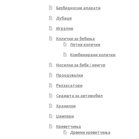
Безбедносни апарати
Дубаци
Игрални
Колички за бебиња
Летни колички
Комбинирани колички
Носилки за бебе / кенгур
Проодувалки
Релаксатори
Седишта за автомобил
Хранилки
Џампери
Креветчиња
Дрвени креветчиња