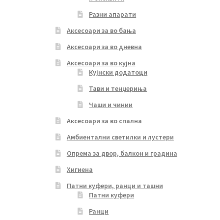
Разни апарати
Аксесоари за во бања
Аксесоари за во дневна
Аксесоари за во кујна
Кујнски додатоци
Тави и тенџериња
Чаши и чинии
Аксесоари за во спална
Амбиентални светилки и лустери
Опрема за двор, балкон и градина
Хигиена
Патни куфери, ранци и ташни
Патни куфери
Ранци