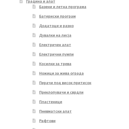
Градина и алат
Базени и летна програма
Батериски програм
Додатоци и разно
Дувалки на лисја
Електричен алат
Електрични пумпи
Косилки за трева
Ножици за жива ограда
Перачи под висок притисок
Преклопувачи и сврдли
Пластеници
Пневматски алат
Рафтови