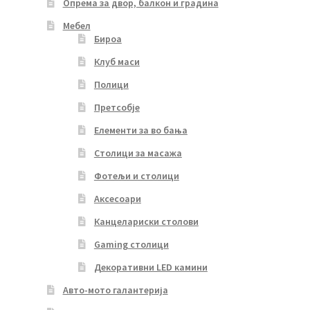
Опрема за двор, балкон и градина
Мебел
Бироа
Клуб маси
Полици
Претсобје
Елементи за во бања
Столици за масажа
Фотељи и столици
Аксесоари
Канцелариски столови
Gaming столици
Декоративни LED камини
Авто-мото галантерија