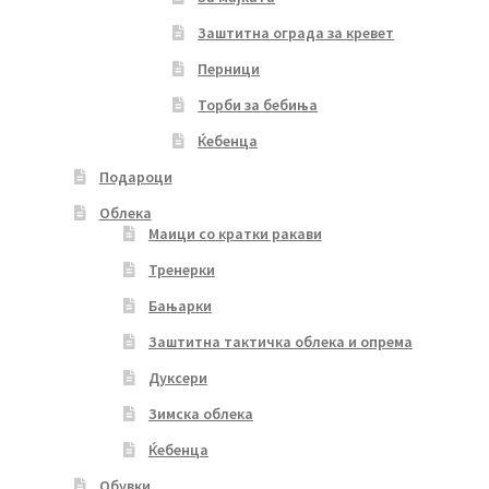
Заштитна ограда за кревет
Перници
Торби за бебиња
Ќебенца
Подароци
Облека
Маици со кратки ракави
Тренерки
Бањарки
Заштитна тактичка облека и опрема
Дуксери
Зимска облека
Ќебенца
Обувки