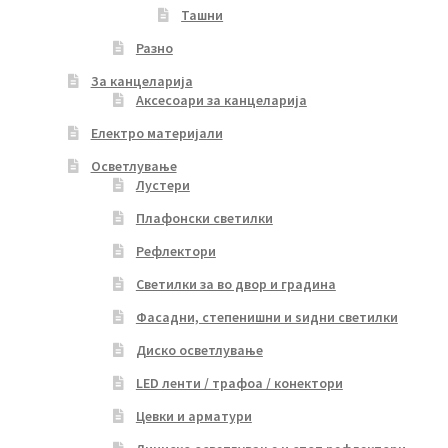
Ташни
Разно
За канцеларија
Аксесоари за канцеларија
Електро материјали
Осветлување
Лустери
Плафонски светилки
Рефлектори
Светилки за во двор и градина
Фасадни, степенишни и ѕидни светилки
Диско осветлување
LED ленти / трафоа / конектори
Цевки и арматури