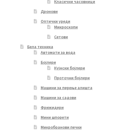
Класични часовници
Дронови
Оптички уреди
Микроскопи
Сетови
Бела техника
Автомати за вода
Бојлери
Кујнски бојлери
Проточни бојлери
Машини за перење алишта
Машини за садови
Фрижидери
Мини шпорети
Микробранови печки