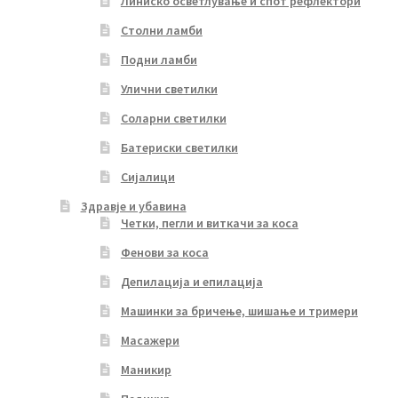
Линиско осветлување и спот рефлектори
Столни ламби
Подни ламби
Улични светилки
Соларни светилки
Батериски светилки
Сијалици
Здравје и убавина
Четки, пегли и виткачи за коса
Фенови за коса
Депилација и епилација
Машинки за бричење, шишање и тримери
Масажери
Маникир