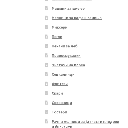
Машини за шиење
Мелници за кафе и семиња
Миксери
Пегли
Пекачи за леб
Правосмукалки
Чистачи на пареа
Сецкалници
Фритези
Скари
Соковници
Тостери
Рачни мелници за јаткасти плодови
и бисквити