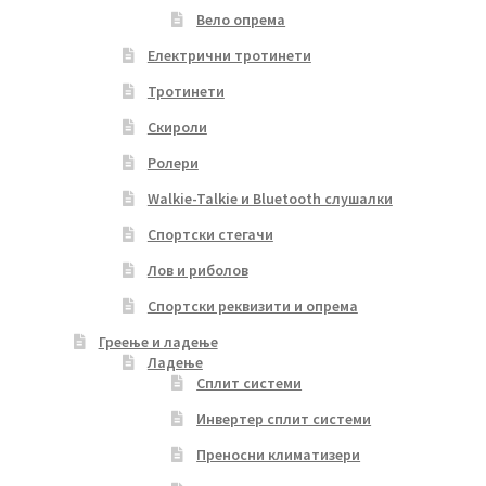
Вело опрема
Електрични тротинети
Тротинети
Скироли
Ролери
Walkie-Talkie и Bluetooth слушалки
Спортски стегачи
Лов и риболов
Спортски реквизити и опрема
Греење и ладење
Ладење
Сплит системи
Инвертер сплит системи
Преносни климатизери