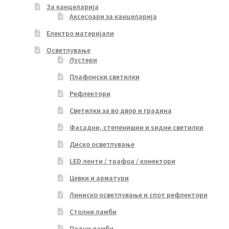
За канцеларија
Аксесоари за канцеларија
Електро материјали
Осветлување
Лустери
Плафонски светилки
Рефлектори
Светилки за во двор и градина
Фасадни, степенишни и ѕидни светилки
Диско осветлување
LED ленти / трафоа / конектори
Цевки и арматури
Линиско осветлување и спот рефлектори
Столни ламби
Подни ламби