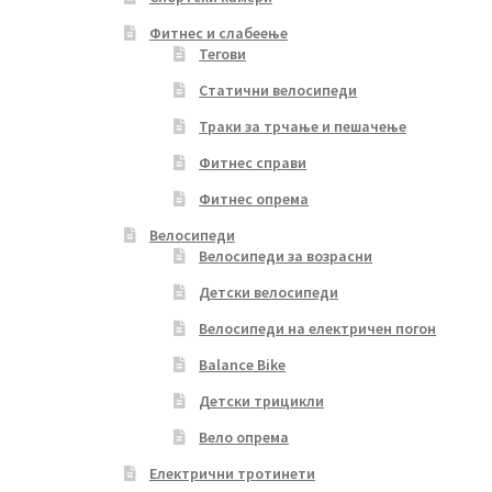
Фитнес и слабеење
Тегови
Статични велосипеди
Траки за трчање и пешачење
Фитнес справи
Фитнес опрема
Велосипеди
Велосипеди за возрасни
Детски велосипеди
Велосипеди на електричен погон
Balance Bike
Детски трицикли
Вело опрема
Електрични тротинети