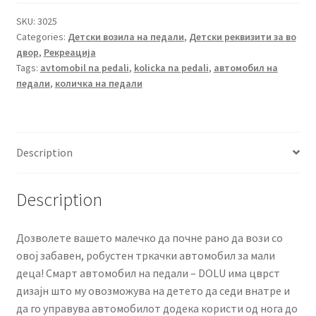
Dolu
8019
SKU:
3025
Categories:
Детски возила на педали
,
Детски реквизити за во
quantity
двор
,
Рекреација
Tags:
avtomobil na pedali
,
kolicka na pedali
,
автомобил на
педали
,
количка на педали
Description
Description
Дозволете вашето малечко да почне рано да вози со
овој забавен, робустен тркачки автомобил за мали
деца! Смарт автомобил на педали – DOLU има цврст
дизајн што му овозможува на детето да седи внатре и
да го управува автомобилот додека користи од нога до