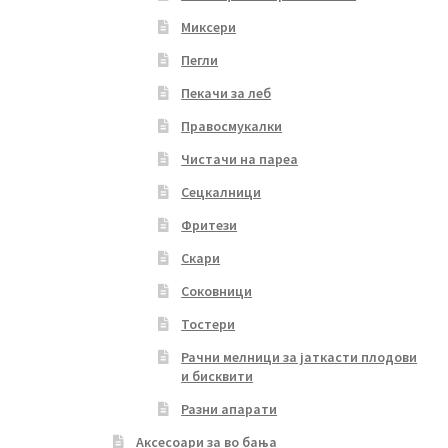
Миксери
Пегли
Пекачи за леб
Правосмукалки
Чистачи на пареа
Сецкалници
Фритези
Скари
Соковници
Тостери
Рачни мелници за јаткасти плодови
и бисквити
Разни апарати
Аксесоари за во бања