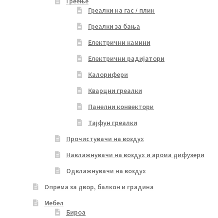
Греење
Греалки на гас / плин
Греалки за бања
Електрични камини
Електрични радијатори
Калорифери
Кварцни греалки
Панелни конвектори
Тајфун греалки
Прочистувачи на воздух
Навлажнувачи на воздух и арома дифузери
Одвлажнувачи на воздух
Опрема за двор, балкон и градина
Мебел
Бироа