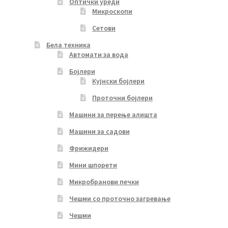
Оптички уреди
Микроскопи
Сетови
Бела техника
Автомати за вода
Бојлери
Кујнски бојлери
Проточни бојлери
Машини за перење алишта
Машини за садови
Фрижидери
Мини шпорети
Микробранови печки
Чешми со проточно загревање
Чешми