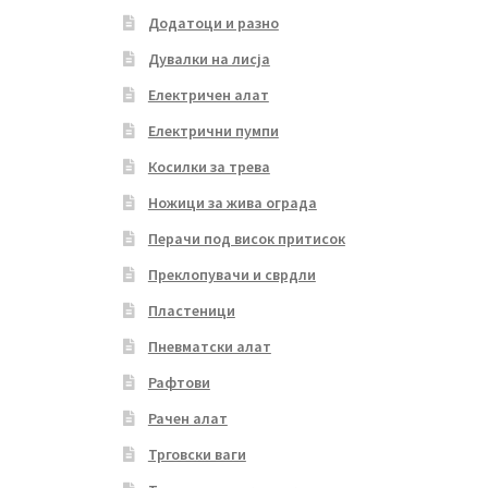
Додатоци и разно
Дувалки на лисја
Електричен алат
Електрични пумпи
Косилки за трева
Ножици за жива ограда
Перачи под висок притисок
Преклопувачи и сврдли
Пластеници
Пневматски алат
Рафтови
Рачен алат
Трговски ваги