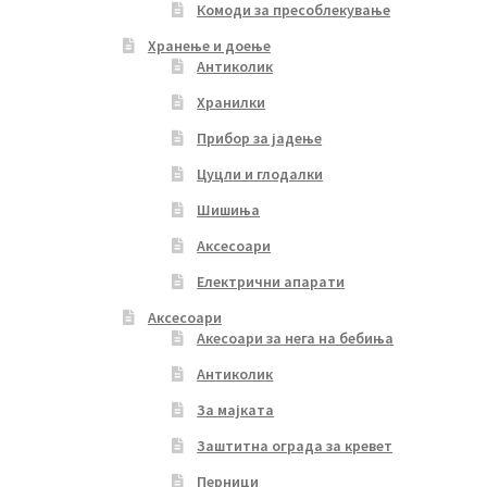
Комоди за пресоблекување
Хранење и доење
Антиколик
Хранилки
Прибор за јадење
Цуцли и глодалки
Шишиња
Аксесоари
Електрични апарати
Аксесоари
Акесоари за нега на бебиња
Антиколик
За мајката
Заштитна ограда за кревет
Перници