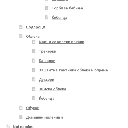
Торби за бебиња
Ќебенца
Подароци
Облека
Маици со кратки ракави
Тренерки
Бањарки
Заштитна тактичка облека и опрема
Дуксери
Зимска облека
Ќебенца
Обувки
Домашни миленици
Мој профил