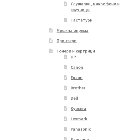
Слушалки, микрофони и
звучници
Тастатури
Мрежна опрема
Принтери
Тонери и кертриџи
HP
Canon
Epson
Brother
Dell
Kyocera
Lexmark
Panasonic
Samsung