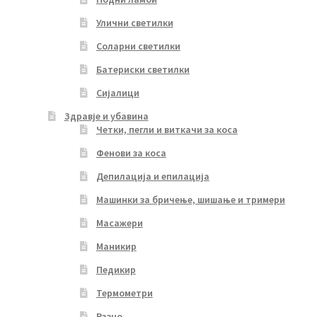
Улични светилки
Соларни светилки
Батериски светилки
Сијалици
Здравје и убавина
Четки, пегли и виткачи за коса
Фенови за коса
Депилација и епилација
Машинки за бричење, шишање и тримери
Масажери
Маникир
Педикир
Термометри
Разно