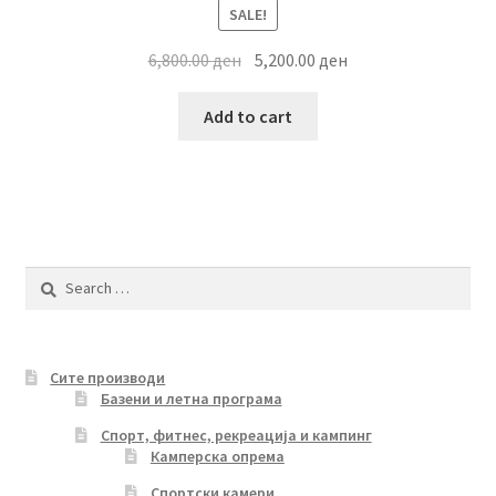
SALE!
Original
Current
6,800.00
ден
5,200.00
ден
price
price
was:
is:
Add to cart
6,800.00 ден.
5,200.00 ден.
Search
for:
Сите производи
Базени и летна програма
Спорт, фитнес, рекреација и кампинг
Камперска опрема
Спортски камери