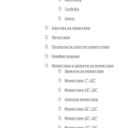
Toshiba
Xerox
Хартија за принтери
Печатари
Полначи за лаптоп компјутери
Конфигурации
Монитори и држачи за монитори
Држачи за монитори
Монитори 7″-18″
Монитори 19″-20″
Gaming монитори
Монитори 21″-22″
Монитори 23″-25″
Монитори 27″-28″