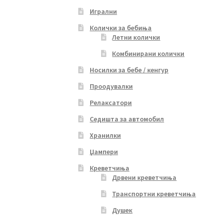
Игрални
Колички за бебиња
Летни колички
Комбинирани колички
Носилки за бебе / кенгур
Проодувалки
Релаксатори
Седишта за автомобил
Хранилки
Џампери
Креветчиња
Дрвени креветчиња
Транспортни креветчиња
Душек