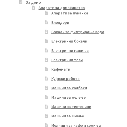
За домот
Апарати за домаќинство
Апарати за пуканки
Блендери
Бокали за филтрирање вода
Електрични бокали
Електрични ѓезвиња
Електрични тави
Кафемати
Кујнски роботи
Машини за колбаси
Машини за мелење
Машини за тестенини
Машини за шиење
Мелници за кафе и семиња