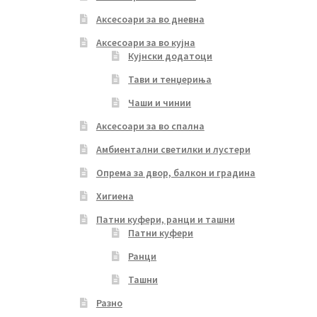
Аксесоари за во дневна
Аксесоари за во кујна
Кујнски додатоци
Тави и тенџериња
Чаши и чинии
Аксесоари за во спална
Амбиентални светилки и лустери
Опрема за двор, балкон и градина
Хигиена
Патни куфери, ранци и ташни
Патни куфери
Ранци
Ташни
Разно