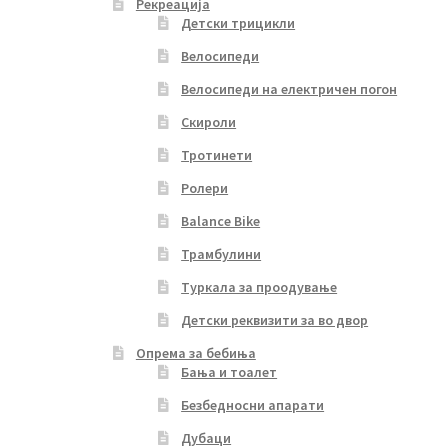
Рекреација
Детски трицикли
Велосипеди
Велосипеди на електричен погон
Скироли
Тротинети
Ролери
Balance Bike
Трамбулини
Туркала за проодување
Детски реквизити за во двор
Опрема за бебиња
Бања и тоалет
Безбедносни апарати
Дубаци