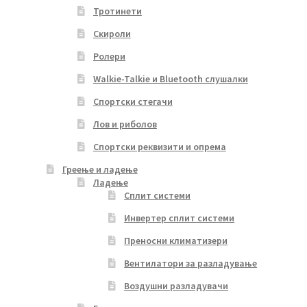
Тротинети
Скироли
Ролери
Walkie-Talkie и Bluetooth слушалки
Спортски стегачи
Лов и риболов
Спортски реквизити и опрема
Греење и ладење
Ладење
Сплит системи
Инвертер сплит системи
Преносни климатизери
Вентилатори за разладување
Воздушни разладувачи