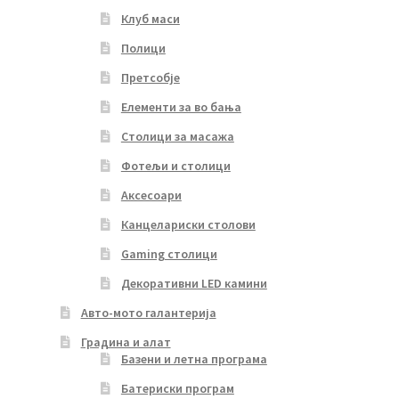
Клуб маси
Полици
Претсобје
Елементи за во бања
Столици за масажа
Фотељи и столици
Аксесоари
Канцелариски столови
Gaming столици
Декоративни LED камини
Авто-мото галантерија
Градина и алат
Базени и летна програма
Батериски програм