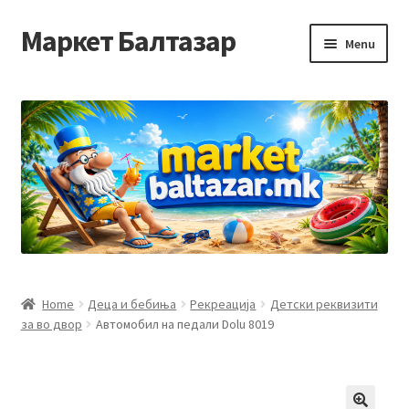
Маркет Балтазар
Skip
Skip
Menu
to
to
navigation
content
Home
Checkout
Homepage
Privacy Policy
Достава и начин на плаќање
Home
Деца и бебиња
Рекреација
Детски реквизити
за во двор
Автомобил на педали Dolu 8019
Контакт
Корисничка подршка