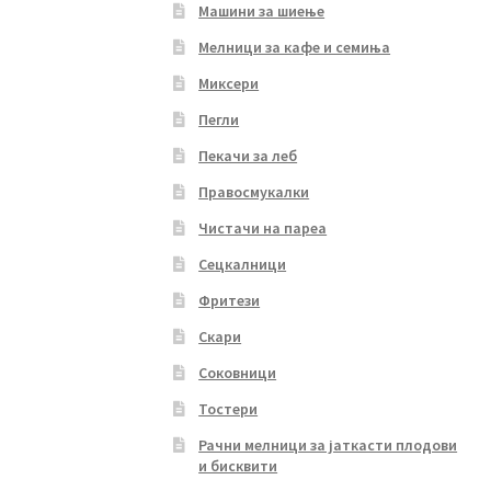
Машини за шиење
Мелници за кафе и семиња
Миксери
Пегли
Пекачи за леб
Правосмукалки
Чистачи на пареа
Сецкалници
Фритези
Скари
Соковници
Тостери
Рачни мелници за јаткасти плодови
и бисквити