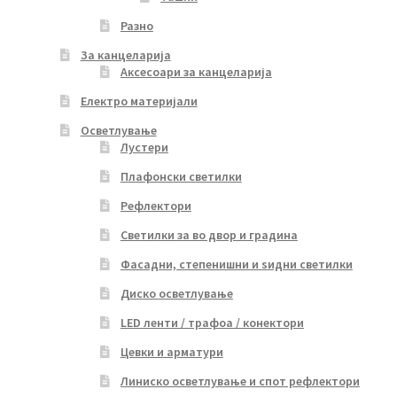
Разно
За канцеларија
Аксесоари за канцеларија
Електро материјали
Осветлување
Лустери
Плафонски светилки
Рефлектори
Светилки за во двор и градина
Фасадни, степенишни и ѕидни светилки
Диско осветлување
LED ленти / трафоа / конектори
Цевки и арматури
Линиско осветлување и спот рефлектори