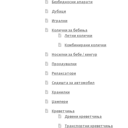
Безбедносни апарати
Дубаци
Игрални
Колички за бебиња
Летни колички
Комбинирани колички
Носилки за бебе / кенгур
Проодувалки
Релаксатори
Седишта за автомобил
Хранилки
Џампери
Креветчиња
Дрвени креветчиња
Транспортни креветчиња