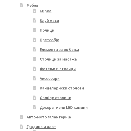
Мебел
Бироа
Клуб маси
Полици
Претсобје
Елементи за во бања
Столици за масажа
Фотељи и столици
Аксесоари
Канцелариски столови
Gaming столици
Декоративни LED камини
Авто-мото галантерија
Градина и алат