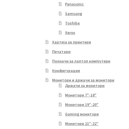
Panasonic
Samsung
Toshiba
Xerox
Хартија за принтери
Печатари
Полначи за лаптоп компјутери
Конфигурации
Монитори и држачи за монитори
Држачи за монитори
Монитори 7″-18″
Монитори 19″-20″
Gaming монитори
Монитори 21″-22″