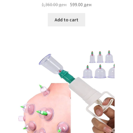
Original
Current
1,360.00
ден
599.00
ден
price
price
was:
is:
Add to cart
1,360.00 ден.
599.00 ден.