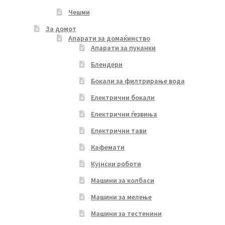
Чешми
За домот
Апарати за домаќинство
Апарати за пуканки
Блендери
Бокали за филтрирање вода
Електрични бокали
Електрични ѓезвиња
Електрични тави
Кафемати
Кујнски роботи
Машини за колбаси
Машини за мелење
Машини за тестенини