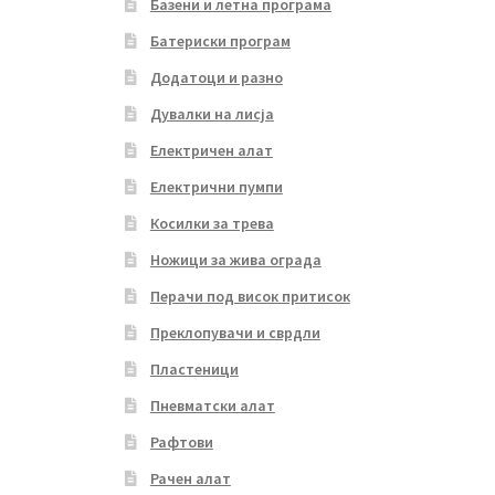
Базени и летна програма
Батериски програм
Додатоци и разно
Дувалки на лисја
Електричен алат
Електрични пумпи
Косилки за трева
Ножици за жива ограда
Перачи под висок притисок
Преклопувачи и сврдли
Пластеници
Пневматски алат
Рафтови
Рачен алат