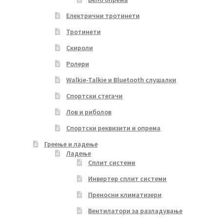
Електрични тротинети
Тротинети
Скироли
Ролери
Walkie-Talkie и Bluetooth слушалки
Спортски стегачи
Лов и риболов
Спортски реквизити и опрема
Греење и ладење
Ладење
Сплит системи
Инвертер сплит системи
Преносни климатизери
Вентилатори за разладување