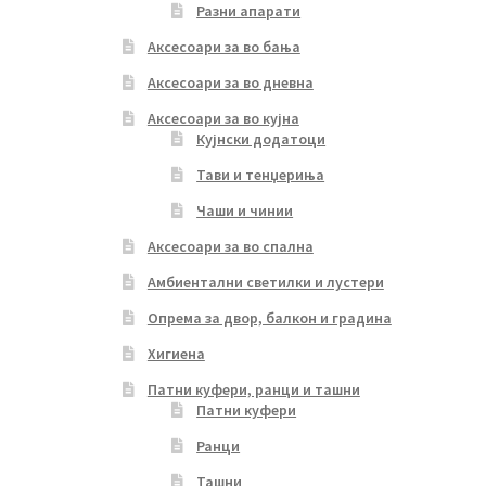
Разни апарати
Аксесоари за во бања
Аксесоари за во дневна
Аксесоари за во кујна
Кујнски додатоци
Тави и тенџериња
Чаши и чинии
Аксесоари за во спална
Амбиентални светилки и лустери
Опрема за двор, балкон и градина
Хигиена
Патни куфери, ранци и ташни
Патни куфери
Ранци
Ташни