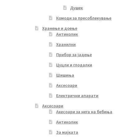
Душек
Комоди за пресоблекување
Хранење и доење
Антиколик
Хранилки
Прибор за јадење
Цуцли и глодалки
Шишиња
Аксесоари
Електрични апарати
Аксесоари
Акесоари за нега на бебиња
Антиколик
За мајката