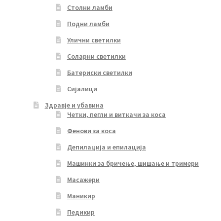
Столни ламби
Подни ламби
Улични светилки
Соларни светилки
Батериски светилки
Сијалици
Здравје и убавина
Четки, пегли и виткачи за коса
Фенови за коса
Депилација и епилација
Машинки за бричење, шишање и тримери
Масажери
Маникир
Педикир