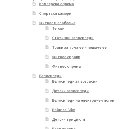
Камперска опрема
Спортски камери
Фитнес и слабеење
Тегови
Статични велосипеди
Траки за трчање и пешачење
Фитнес справи
Фитнес опрема
Велосипеди
Велосипеди за возрасни
Детски велосипеди
Велосипеди на електричен погон
Balance Bike
Детски трицикли
Вело опрема