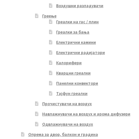
Воздушни разладувачи
Греење
Греалки на гас / плин
Греалки за бања
Електрични камини
Електрични радијатори
Калорифери
Кварцни греалки
Панелни конвектори
Тајфун греалки
Прочистувачи на воздух
Навлажнувачи на воздух и арома дифузери
Одвлажнувачи на воздух
Опрема за двор, балкон и градина