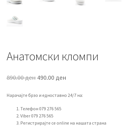
Анатомски кломпи
Original
Current
890.00
ден
490.00
ден
price
price
Нарачајте брзо и едноставно 24/7 на:
was:
is:
890.00 ден.
490.00 ден.
Телефон 079 276 565
Viber 079 276 565
Регистрирајте се online на нашата страна