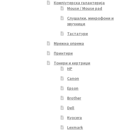
Компјутерска галантерија
Mouse / Mouse pad
Слушалки, микрофони и
звучници
Тастатури
Мрежна опрема
Принтери
Тонери и кертриџи
HP
Canon
Epson
Brother
Dell
Kyocera
Lexmark