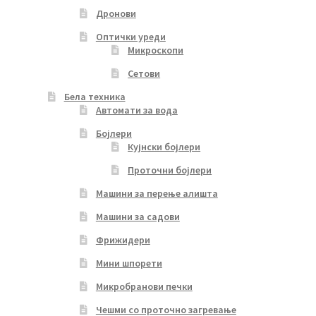
Дронови
Оптички уреди
Микроскопи
Сетови
Бела техника
Автомати за вода
Бојлери
Кујнски бојлери
Проточни бојлери
Машини за перење алишта
Машини за садови
Фрижидери
Мини шпорети
Микробранови печки
Чешми со проточно загревање