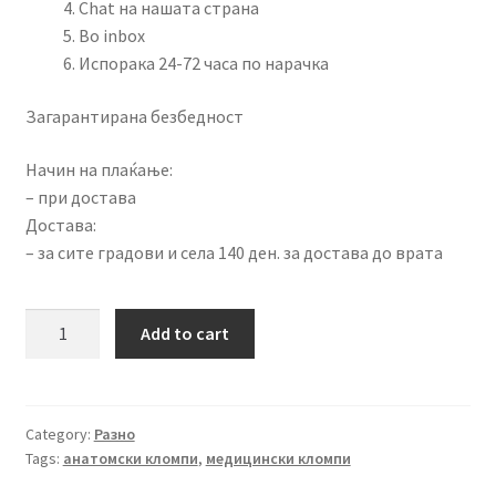
Chat на нашата страна
Во inbox
Испорака 24-72 часа по нарачка
Загарантирана безбедност
Начин на плаќање:
– при достава
Достава:
– за сите градови и села 140 ден. за достава до врата
Анатомски
Add to cart
кломпи
quantity
Category:
Разно
Tags:
анатомски кломпи
,
медицински кломпи