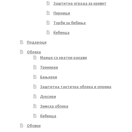
Заштитна ограда за кревет
Перници
Торби за бебиња
Ќебенца
Подароци
Облека
Маици со кратки ракави
Тренерки
Бањарки
Заштитна тактичка облека и опрема
Дуксери
Зимска облека
Ќебенца
Обувки