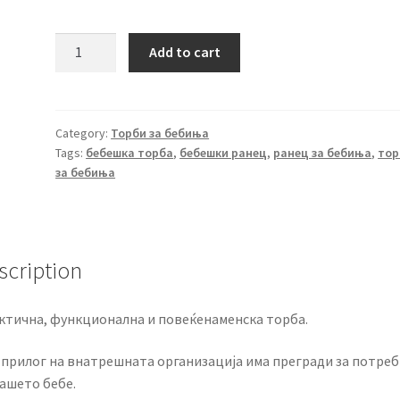
Бебешки
Add to cart
ранец
30186-
1
quantity
Category:
Торби за бебиња
Tags:
бебешка торба
,
бебешки ранец
,
ранец за бебиња
,
тор
за бебиња
scription
ктична, функционална и повеќенаменска торба.
о прилог на внатрешната организација има прегради за потре
вашето бебе.