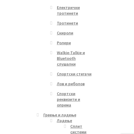
Електрични
тротинети
Тротинети
Скироли
Ролери
Walkie-Talkie и
Bluetooth
слушалки
Спортски стегачи
Лов и риболов
Спортски
реквизити и
опрема
Греење и ладење
Ладење
Сплит
системи