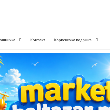
ошничка
Контакт
Корисничка подршка
става и начин на плаќање
Контакт
Корисничка подршка
а на производ
Сите производи
Услови за користење