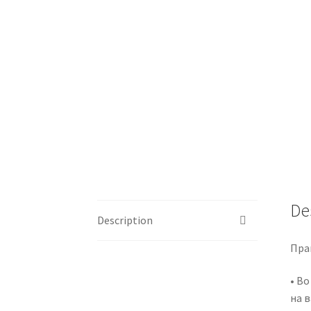
De
Description
Пра
• В
на 