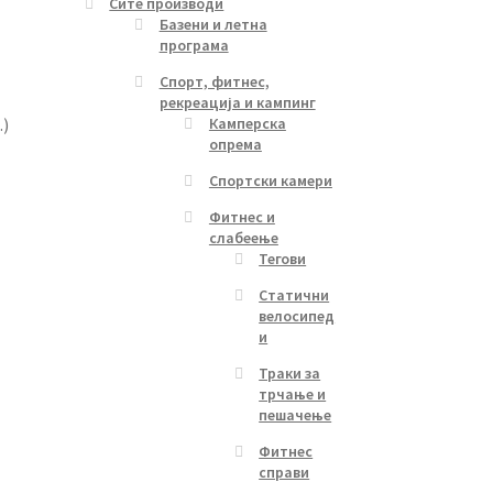
Сите производи
Базени и летна
програма
Спорт, фитнес,
рекреација и кампинг
.)
Камперска
опрема
Спортски камери
Фитнес и
слабеење
Тегови
Статични
велосипед
и
Траки за
трчање и
пешачење
Фитнес
справи