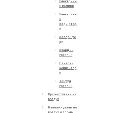
Електричн
и камини
Електричн
и
радијатор
и
Калорифе
ри
Кварцни
греалки
Панелни
конвектор
и
Тајфун
греалки
Прочистувачи на
воздух
Навлажнувачи на
воздух и арома