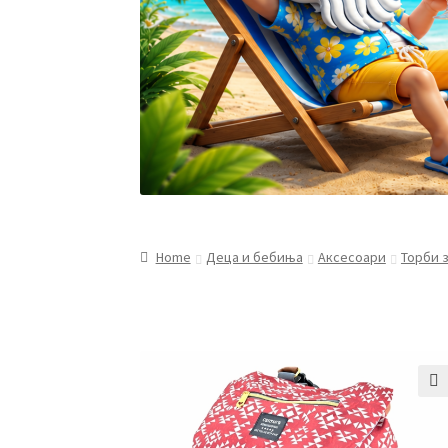
Home
Деца и бебиња
Аксесоари
Торби 