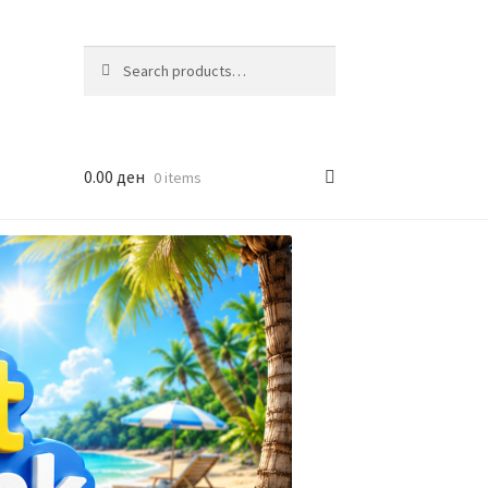
Search
Search
for:
0.00
ден
0 items