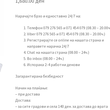
1,680.00
ден
Нарачајте брзо и едноставно 24/7 на:
Телефон 079 276 565 и 071 454 079 (08.30 – 20.00ч
Viber 079 276 565 и 071 454 079 (08.30 – 20.00ч.)
Регистрирајте се online на нашата страна и
направете нарачка 24/7
Chat на нашата страна (08.00 – 24ч.)
Во inbox (08.00 – 24ч.)
Испорака 2-4 работни денови
Загарантирана безбедност
Начин на плаќање:
– при достава
Достава:
– за сите градови и села 140 ден. за достава до врата