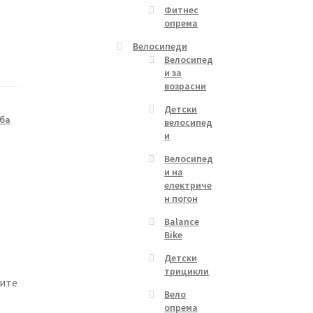
Фитнес
опрема
Велосипеди
Велосипед
и за
возрасни
Детски
ба
велосипед
и
Велосипед
и на
електриче
н погон
Balance
Bike
Детски
трицикли
бите
Вело
опрема