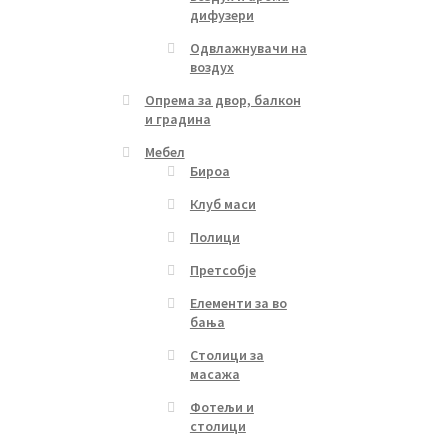
дифузери
Одвлажнувачи на
воздух
Опрема за двор, балкон
и градина
Мебел
Бироа
Клуб маси
Полици
Претсобје
Елементи за во
бања
Столици за
масажа
Фотељи и
столици