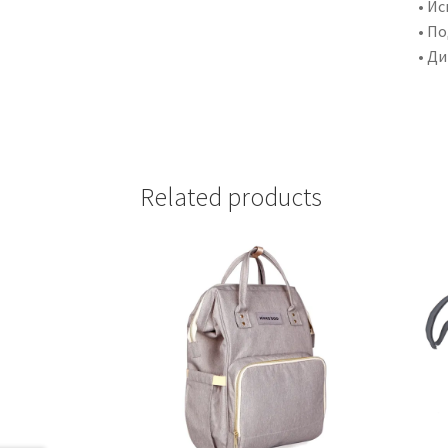
• Ис
• П
• Ди
Related products