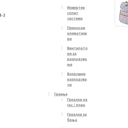
Инвертер
сплит
4-3
системи
Преносни
климатизе
ри
Вентилато
ри за
разладува
ње
Воздушни
разладува
чи
Греење
Греалки на
гас / плин
Греалки за
бања