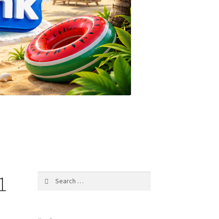
1
Search
for: