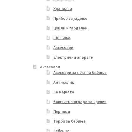
Хранилки
Прибор за јадење
Цуцли и глодалки
Шишиња
Аксесоари
Електрични апарати
Аксесоари
Акесоари за нега на бебиња
Антиколик
За мајката
Заштитна ограда за кревет
Перници
Торби за бебиња
Ќебенца