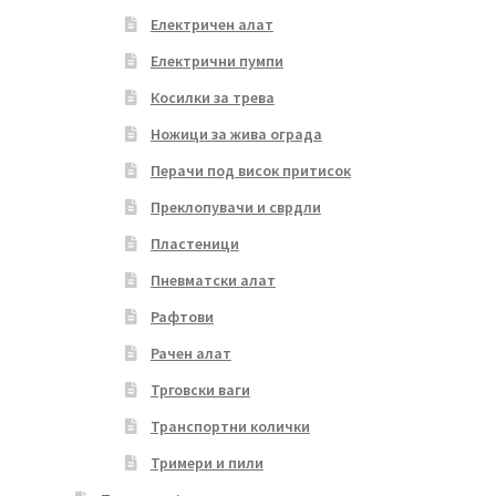
Електричен алат
Електрични пумпи
Косилки за трева
Ножици за жива ограда
Перачи под висок притисок
Преклопувачи и сврдли
Пластеници
Пневматски алат
Рафтови
Рачен алат
Трговски ваги
Транспортни колички
Тримери и пили