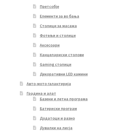
Претсобје
Елементи за во бања
Столици за масажа
Фотељи и столици
Аксесоари
Канцелариски столови
Gaming столици
Декоративни LED камини
Авто-мото галантерија
Градина и алат
Базени и летна програма
Батериски програм
Додатоци и разно
Дувалки на лисја