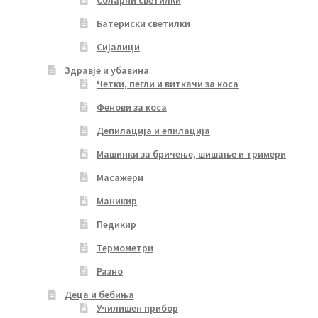
Соларни светилки
Батериски светилки
Сијалици
Здравје и убавина
Четки, пегли и виткачи за коса
Фенови за коса
Депилација и епилација
Машинки за бричење, шишање и тримери
Масажери
Маникир
Педикир
Термометри
Разно
Деца и бебиња
Училишен прибор