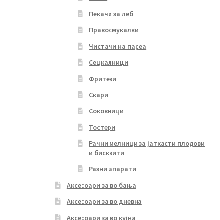
Пекачи за леб
Правосмукалки
Чистачи на пареа
Сецкалници
Фритези
Скари
Соковници
Тостери
Рачни мелници за јаткасти плодови
и бисквити
Разни апарати
Аксесоари за во бања
Аксесоари за во дневна
Аксесоари за во кујна