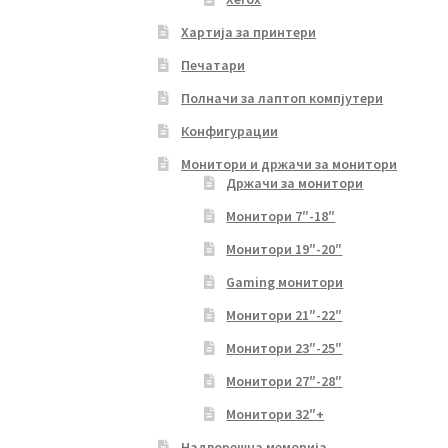
Хартија за принтери
Печатари
Полначи за лаптоп компјутери
Конфигурации
Монитори и држачи за монитори
Држачи за монитори
Монитори 7″-18″
Монитори 19″-20″
Gaming монитори
Монитори 21″-22″
Монитори 23″-25″
Монитори 27″-28″
Монитори 32″+
Надворешна меморија