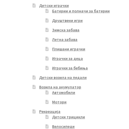
Детски играчки
Батерии и полначи за батерии
Друштвени игри
Зимска забава
Летна забава
Плишани играчки
Играчки за деца
Играчки за бебиња
Детски возила на педали
Возила на акумулатор
Автомобили
Мотори
Рекреација
Детски трицикли
Велосипеди