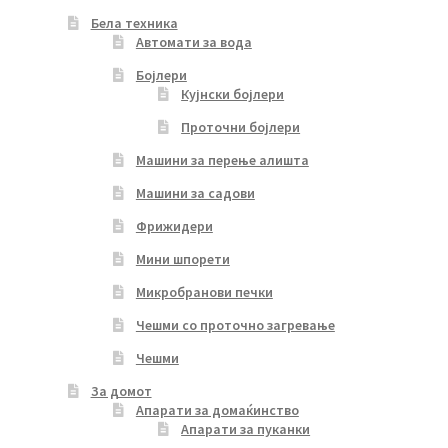
Бела техника
Автомати за вода
Бојлери
Кујнски бојлери
Проточни бојлери
Машини за перење алишта
Машини за садови
Фрижидери
Мини шпорети
Микробранови печки
Чешми со проточно загревање
Чешми
За домот
Апарати за домаќинство
Апарати за пуканки