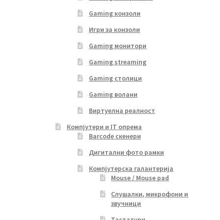
Gaming конзоли
Игри за конзоли
Gaming монитори
Gaming streaming
Gaming столици
Gaming волани
Виртуелна реалност
Компјутери и IT опрема
Barcode скенери
Дигитални фото рамки
Компјутерска галантерија
Mouse / Mouse pad
Слушалки, микрофони и
звучници
Тастатури