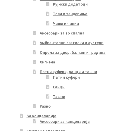
Кујнски додатоци
Тави и тенџериња
Чаши и чинии
Аксесоари за во спална
Амбиентални светилки и лустери
Опрема за двор, балкон и градина
Хигиена
Патни куфери, ранци и ташни
Патни куфери
Ранци
Ташни
Разно
За канцеларија
Аксесоари за канцеларија