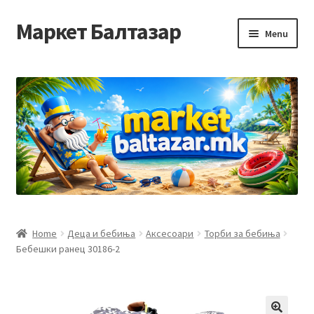
Маркет Балтазар
Skip
Skip
Menu
to
to
navigation
content
Home
Checkout
Homepage
Privacy Policy
Достава и начин на плаќање
Home
Деца и бебиња
Аксесоари
Торби за бебиња
Бебешки ранец 30186-2
Контакт
Корисничка подршка