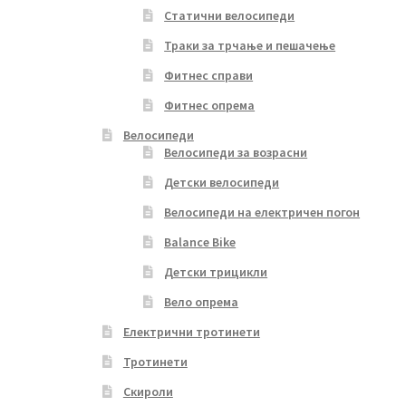
Статични велосипеди
Траки за трчање и пешачење
Фитнес справи
Фитнес опрема
Велосипеди
Велосипеди за возрасни
Детски велосипеди
Велосипеди на електричен погон
Balance Bike
Детски трицикли
Вело опрема
Електрични тротинети
Тротинети
Скироли