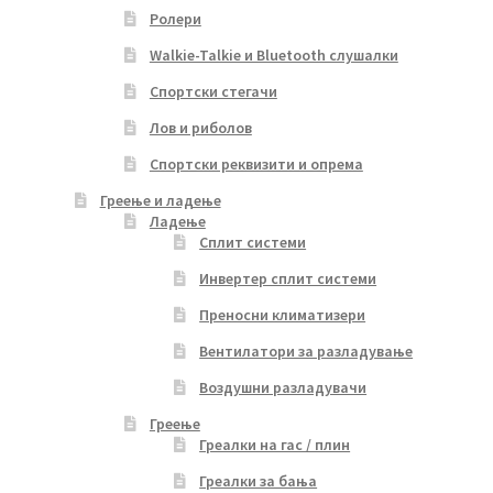
Ролери
Walkie-Talkie и Bluetooth слушалки
Спортски стегачи
Лов и риболов
Спортски реквизити и опрема
Греење и ладење
Ладење
Сплит системи
Инвертер сплит системи
Преносни климатизери
Вентилатори за разладување
Воздушни разладувачи
Греење
Греалки на гас / плин
Греалки за бања