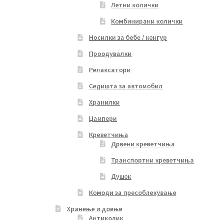
Летни колички
Комбинирани колички
Носилки за бебе / кенгур
Проодувалки
Релаксатори
Седишта за автомобил
Хранилки
Џампери
Креветчиња
Дрвени креветчиња
Транспортни креветчиња
Душек
Комоди за пресоблекување
Хранење и доење
Антиколик