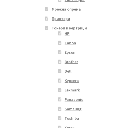
Мрежна опрема
Принтери
Тонери и кертриџи
HP
Canon
Epson
Brother
Dell
Kyocera
Lexmark
Panasonic
Samsung
Toshiba
Xerox