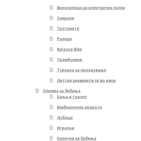
Велосипеди на електричен погон
Скироли
Тротинети
Ролери
Balance Bike
Трамбулини
Туркала за проодување
Детски реквизити за во двор
Опрема за бебиња
Бања и тоалет
Безбедносни апарати
Дубаци
Игрални
Колички за бебиња