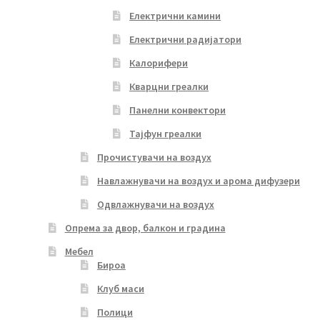
Електрични камини
Електрични радијатори
Калорифери
Кварцни греалки
Панелни конвектори
Тајфун греалки
Прочистувачи на воздух
Навлажнувачи на воздух и арома дифузери
Одвлажнувачи на воздух
Опрема за двор, балкон и градина
Мебел
Бироа
Клуб маси
Полици