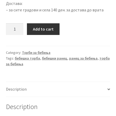
Достава:
– за сите градови и села 140 ден. за достава до врата
Бебешки
Add to cart
ранец
30186-
2
quantity
Category:
Торби за бебиња
Tags:
бебешка торба
,
бебешки ранец
,
ранец за бебиња
,
торба
за бебиња
Description
Description