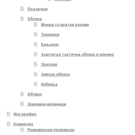
Подароци
Облека
Маици со кратки ракави
Тренерки
Бањарки
Заштитна тактичка облека и опрема
Дуксери
Зимска облека
Ќебенца
Обувки
Домашни миленици
Мој профил
Кошничка
Резервирани производи