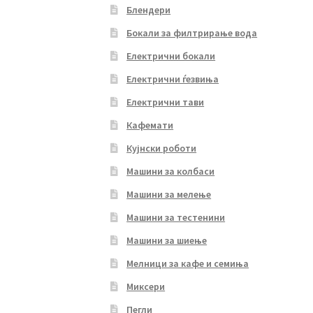
Блендери
Бокали за филтрирање вода
Електрични бокали
Електрични ѓезвиња
Електрични тави
Кафемати
Кујнски роботи
Машини за колбаси
Машини за мелење
Машини за тестенини
Машини за шиење
Мелници за кафе и семиња
Миксери
Пегли