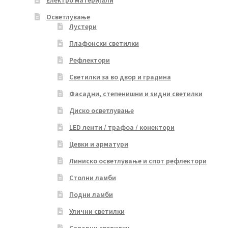
Електро материјали
Осветлување
Лустери
Плафонски светилки
Рефлектори
Светилки за во двор и градина
Фасадни, степенишни и ѕидни светилки
Диско осветлување
LED ленти / трафоа / конектори
Цевки и арматури
Линиско осветлување и спот рефлектори
Столни ламби
Подни ламби
Улични светилки