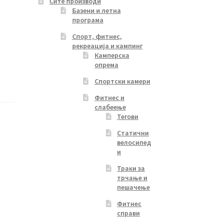
Сите производи
Базени и летна
програма
Спорт, фитнес,
рекреација и кампинг
Камперска
опрема
Спортски камери
Фитнес и
слабеење
Тегови
Статични
велосипед
и
Траки за
трчање и
пешачење
Фитнес
справи