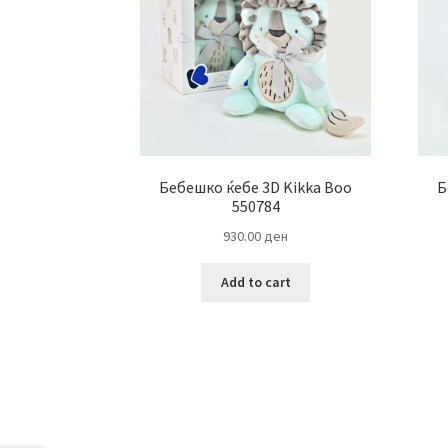
Бебешко ќебе 3D Kikka Воo
Б
550784
930.00
ден
Add to cart