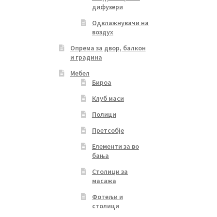
дифузери
Одвлажнувачи на
воздух
Опрема за двор, балкон
и градина
Мебел
Бироа
Клуб маси
Полици
Претсобје
Елементи за во
бања
Столици за
масажа
Фотељи и
столици