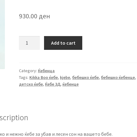
930.00
ден
Бебешко
Add to cart
ќебе
3D
Kikka
Воo
Category:
Ќебенца
Tags:
Kikka Boo ќебе
,
kjebe
,
бебешко ќебе
,
бебешко ќебенце
,
550788
детско ќебе
,
Ќебе 3Д
,
ќебенце
quantity
scription
ко и нежно ќебе за убав и лесен сон на вашето бебе.