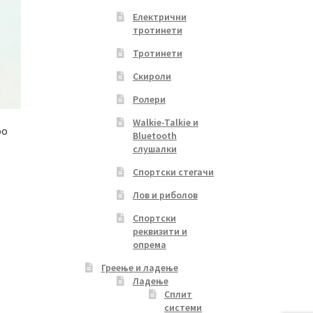
Електрични
тротинети
Тротинети
Скироли
Ролери
Walkie-Talkie и
оo
Bluetooth
слушалки
Спортски стегачи
Лов и риболов
Спортски
реквизити и
опрема
Греење и ладење
Ладење
Сплит
системи