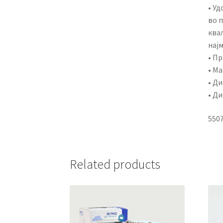
• Уд
во 
ква
најм
• Пр
• М
• Ди
• Ди
550
Related products