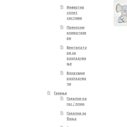
Инвертер
сплит
системи
Преносни
климатизе
ри
Вентилато
ри за
разладува
ње
Воздушни
разладува
чи
Греење
Греалки на
гас / плин
Греалки за
бања