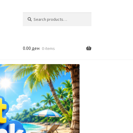
Search
Search
for:
0.00
ден
0 items