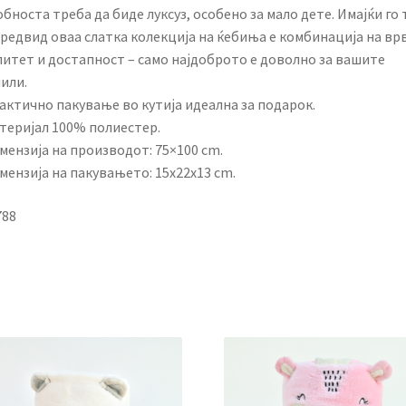
обноста треба да биде луксуз, особено за мало дете. Имајќи го 
предвид оваа слатка колекција на ќебиња е комбинација на вр
литет и достапност – само најдоброто е доволно за вашите
или.
актично пакување во кутија идеална за подарок.
атеријал 100% полиестер.
мензија на производот: 75×100 cm.
мензија на пакувањето: 15x22x13 cm.
788