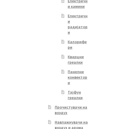
Електричн
и камини
Електричн
и
радијатор
и
Калорифе
ри
Кварцни
греалки
Панелни
конвектор
и
Тајфун
греалки
Прочистувачи на
воздух
Навлажнувачи на
воздух и арома