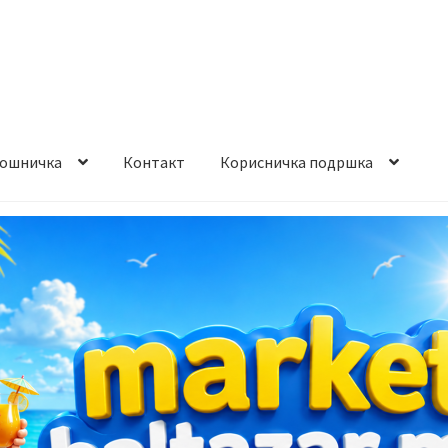
ошничка
Контакт
Корисничка подршка
става и начин на плаќање
Контакт
Корисничка подршка
а на производ
Сите производи
Услови за користење