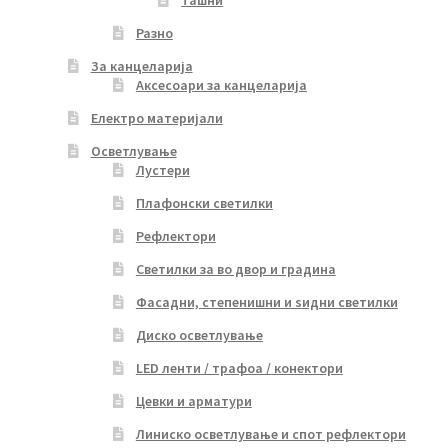
Разно
За канцеларија
Аксесоари за канцеларија
Електро материјали
Осветлување
Лустери
Плафонски светилки
Рефлектори
Светилки за во двор и градина
Фасадни, степенишни и ѕидни светилки
Диско осветлување
LED ленти / трафоа / конектори
Цевки и арматури
Линиско осветлување и спот рефлектори