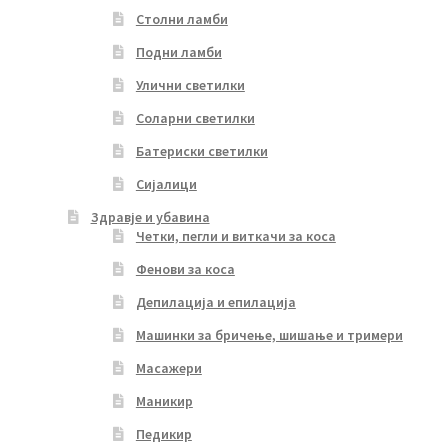
Столни ламби
Подни ламби
Улични светилки
Соларни светилки
Батериски светилки
Сијалици
Здравје и убавина
Четки, пегли и виткачи за коса
Фенови за коса
Депилација и епилација
Машинки за бричење, шишање и тримери
Масажери
Маникир
Педикир