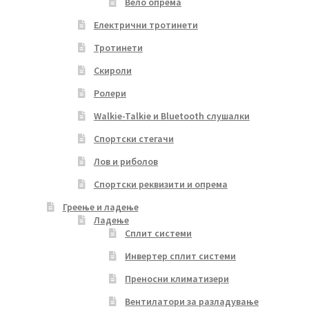
Вело опрема
Електрични тротинети
Тротинети
Скироли
Ролери
Walkie-Talkie и Bluetooth слушалки
Спортски стегачи
Лов и риболов
Спортски реквизити и опрема
Греење и ладење
Ладење
Сплит системи
Инвертер сплит системи
Преносни климатизери
Вентилатори за разладување