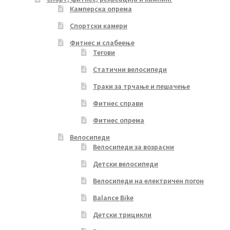
Камперска опрема
page
Спортски камери
Фитнес и слабеење
Тегови
Статични велосипеди
Траки за трчање и пешачење
Фитнес справи
Фитнес опрема
Велосипеди
Велосипеди за возрасни
Детски велосипеди
Велосипеди на електричен погон
Balance Bike
Детски трицикли