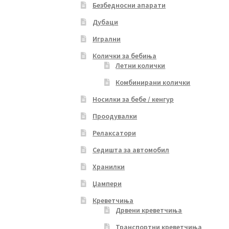
Безбедносни апарати
Дубаци
Игрални
Колички за бебиња
Летни колички
Комбинирани колички
Носилки за бебе / кенгур
Проодувалки
Релаксатори
Седишта за автомобил
Хранилки
Џампери
Креветчиња
Дрвени креветчиња
Транспортни креветчиња