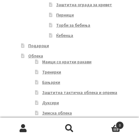
Заштитна ограда за кревет
Перници
Торби за бебиња
Ќебенца
Подароци
Облека
Маици со кратки ракави
Тренерки
Бањарки
Заштитна тактичка облека и опрема
Дуксери
Зимска облека
Ќебенца
0
Search
Search
Обувки