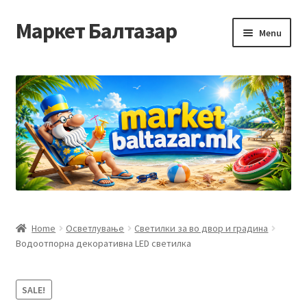
Маркет Балтазар
Skip
Skip
Menu
to
to
navigation
content
Home
Checkout
Homepage
Privacy Policy
Достава и начин на плаќање
Home
Осветлување
Светилки за во двор и градина
Водоотпорна декоративна LED светилка
Контакт
Корисничка подршка
SALE!