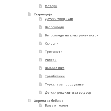
Мотори
Рекреација
Детски трицикли
Велосипеди
Велосипеди на електричен погон
Скироли
Тротинети
Ролери
Balance Bike
Трамбулини
Туркала за проодување
Детски реквизити за во двор
Опрема за бебиња
Бања и тоалет