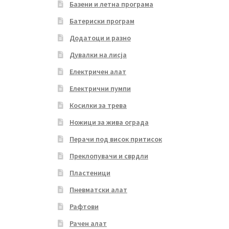
Базени и летна програма
Батериски програм
Додатоци и разно
Дувалки на лисја
Електричен алат
Електрични пумпи
Косилки за трева
Ножици за жива ограда
Перачи под висок притисок
Преклопувачи и сврдли
Пластеници
Пневматски алат
Рафтови
Рачен алат