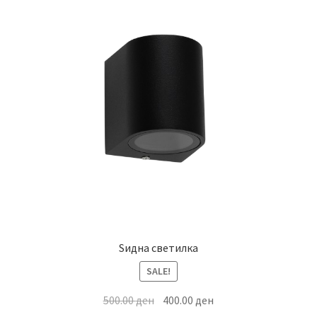
Ѕидна светилка
SALE!
Original
Current
500.00
ден
400.00
ден