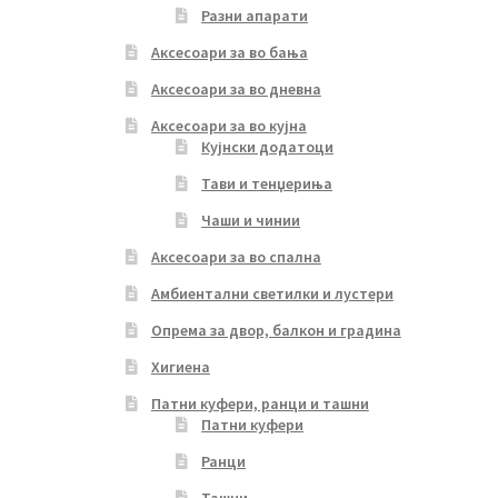
Разни апарати
Аксесоари за во бања
Аксесоари за во дневна
Аксесоари за во кујна
Кујнски додатоци
Тави и тенџериња
Чаши и чинии
Аксесоари за во спална
Амбиентални светилки и лустери
Опрема за двор, балкон и градина
Хигиена
Патни куфери, ранци и ташни
Патни куфери
Ранци
Ташни