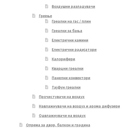
Воздушни разладувачи
Греење
Греалки на гас / плин
Греалки за бања
Електрични камини
Електрични радијатори
Калорифери
Кварцни греалки
Панелни конвектори
Тајфун греалки
Прочистувачи на воздух
Навлажнувачи на воздух и арома дифузери
Одвлажнувачи на воздух
Опрема за двор, балкон и градина