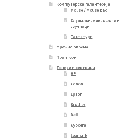
Компјутерска галантерија
Mouse / Mouse pad
Слушалки, микрофони и
звучници
Тастатури
Мрежна опрема
Принтери
Тонери и кертриџи
HP
Canon
Epson
Brother
Dell
Kyocera
Lexmark