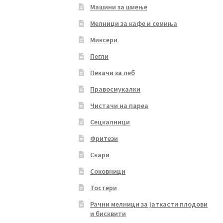
Машини за шиење
Мелници за кафе и семиња
Миксери
Пегли
Пекачи за леб
Правосмукалки
Чистачи на пареа
Сецкалници
Фритези
Скари
Соковници
Тостери
Рачни мелници за јаткасти плодови
и бисквити