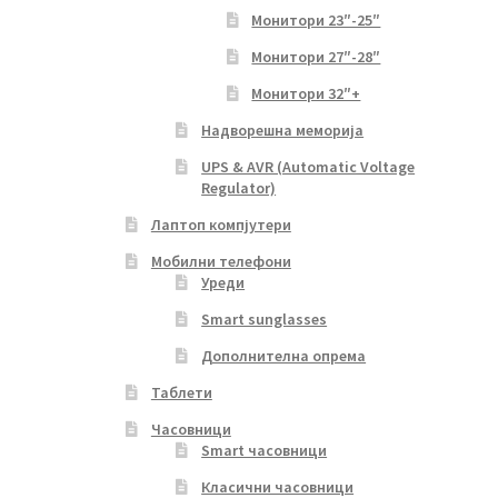
Монитори 23″-25″
Монитори 27″-28″
Монитори 32″+
Надворешна меморија
UPS & AVR (Automatic Voltage
Regulator)
Лаптоп компјутери
Мобилни телефони
Уреди
Smart sunglasses
Дополнителна опрема
Таблети
Часовници
Smart часовници
Класични часовници