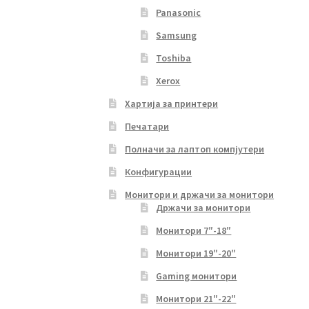
Panasonic
Samsung
Toshiba
Xerox
Хартија за принтери
Печатари
Полначи за лаптоп компјутери
Конфигурации
Монитори и држачи за монитори
Држачи за монитори
Монитори 7″-18″
Монитори 19″-20″
Gaming монитори
Монитори 21″-22″