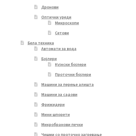
Дронови
Оптички уреди
Микроскопи
Сетови
Бела техника
Автомати за вода
Бојлери
Кујнски бојлери
Проточни бојлери
Машини за перење алишта
Машини за садови
Фрижидери
Мини шпорети
Микробранови печки
Чешми со проточно загревање