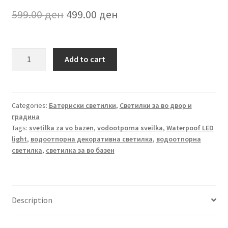
Original
Current
599.00
ден
499.00
ден
price
price
was:
is:
Водоотпорна
Add to cart
декоративна
599.00 ден.
499.00 ден.
LED
светилка
quantity
Categories:
Батериски светилки
,
Светилки за во двор и
градина
Tags:
svetilka za vo bazen
,
vodootporna sveilka
,
Waterpoof LED
light
,
водоотпорна декоративна светилка
,
водоотпорна
светилка
,
светилка за во базен
Description