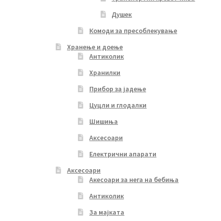
Душек
Комоди за пресоблекување
Хранење и доење
Антиколик
Хранилки
Прибор за јадење
Цуцли и глодалки
Шишиња
Аксесоари
Електрични апарати
Аксесоари
Акесоари за нега на бебиња
Антиколик
За мајката