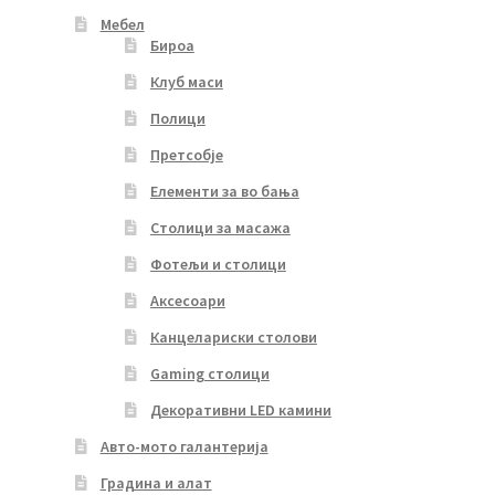
Мебел
Бироа
Клуб маси
Полици
Претсобје
Елементи за во бања
Столици за масажа
Фотељи и столици
Аксесоари
Канцелариски столови
Gaming столици
Декоративни LED камини
Авто-мото галантерија
Градина и алат