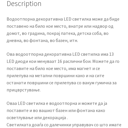
Description
Водоотпорна декоративна LED светилка може да биде
поставено на било кое место, внатре или надвор од
домот, во градина, покрај патека, детска соба, во
дневна, во фонтана, во базен, итн.
Ова водоотпорна декоративна LED светилка има 13
LED диоди кои менуваат 16 раслични бои. Можете да го
поставите на било кое место, има магнет и се
прилепува на метални површини како и на сите
останати површини се прилепува со вакум гумичка за
прицврстување.
Оваа LED светилка е водоотпорна и можете да ја
поставите и во вашиот базен или фонтана како
осветлување или декорација .
Светилката доаѓа со далечинки управувач со што имате