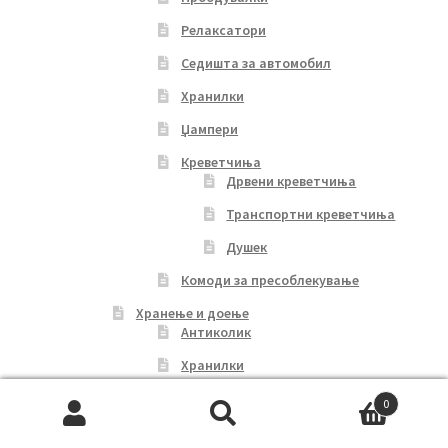
Релаксатори
Седишта за автомобил
Хранилки
Џампери
Креветчиња
Дрвени креветчиња
Транспортни креветчиња
Душек
Комоди за пресоблекување
Хранење и доење
Антиколик
Хранилки
Прибор за јадење
0
Search
Search
Цуцли и глодалки