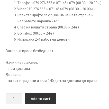
Телефон 079 276 565 и 071 454 079 (08.30 – 20.00ч.)
Viber 079 276 565 и 071 454 079 (08.30 – 20.00ч.)
Регистрирајте се online на нашата страна и
направете нарачка 24/7
Chat на нашата страна (08.00 – 24ч.)
Во inbox (08.00 – 24ч.)
Испорака 2-4 работни денови
Загарантирана безбедност
Начин на плаќање:
– при достава
Достава:
– за сите градови и села 140 ден. за достава до врата
Декоративен
Add to cart
кабел
со