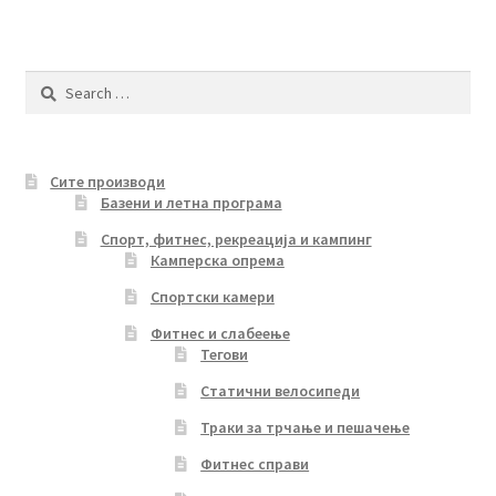
Search
for:
Сите производи
Базени и летна програма
Спорт, фитнес, рекреација и кампинг
Камперска опрема
Спортски камери
Фитнес и слабеење
Тегови
Статични велосипеди
Траки за трчање и пешачење
Фитнес справи