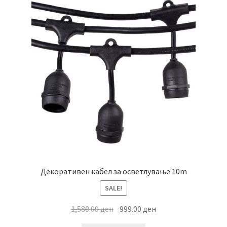
Декоративен кабел за осветлување 10m
SALE!
Original
Current
1,580.00
ден
999.00
ден
price
price