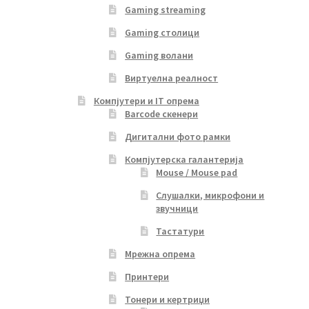
Gaming streaming
Gaming столици
Gaming волани
Виртуелна реалност
Компјутери и IT опрема
Barcode скенери
Дигитални фото рамки
Компјутерска галантерија
Mouse / Mouse pad
Слушалки, микрофони и
звучници
Тастатури
Мрежна опрема
Принтери
Тонери и кертриџи