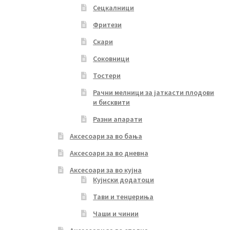
Сецкалници
Фритези
Скари
Соковници
Тостери
Рачни мелници за јаткасти плодови
и бисквити
Разни апарати
Аксесоари за во бања
Аксесоари за во дневна
Аксесоари за во кујна
Кујнски додатоци
Тави и тенџериња
Чаши и чинии