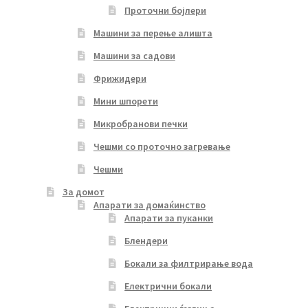
Проточни бојлери
Машини за перење алишта
Машини за садови
Фрижидери
Мини шпорети
Микробранови печки
Чешми со проточно загревање
Чешми
За домот
Апарати за домаќинство
Апарати за пуканки
Блендери
Бокали за филтрирање вода
Електрични бокали