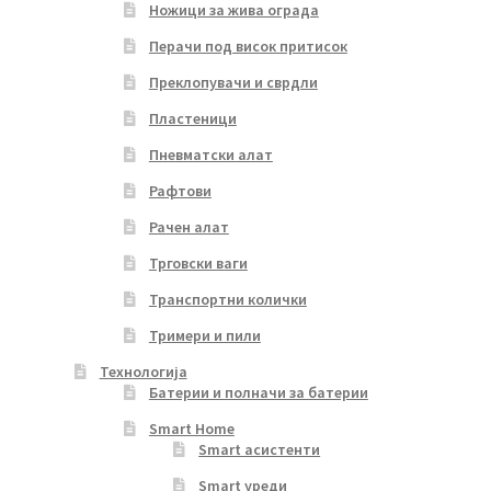
Ножици за жива ограда
Перачи под висок притисок
Преклопувачи и сврдли
Пластеници
Пневматски алат
Рафтови
Рачен алат
Трговски ваги
Транспортни колички
Тримери и пили
Технологија
Батерии и полначи за батерии
Smart Home
Smart асистенти
Smart уреди