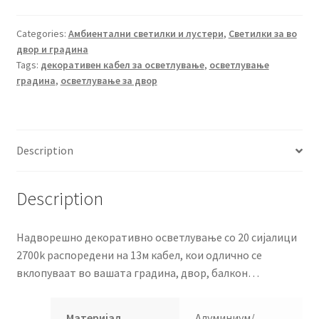
светилки
2700k
Categories:
Амбиентални светилки и лустери
,
Светилки за во
двор и градина
13m
Tags:
декоративен кабел за осветлување
,
осветлување
5096
градина
,
осветлување за двор
quantity
Description
Description
Надворешно декоративно осветлување со 20 сијалици
2700k распоредени на 13м кабел, кои одлично се
вклопуваат во вашата градина, двор, балкон…
Материјал
Алуминиум/