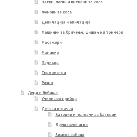
Четки, пегли и виткачи за коса
Фенови за коса
Депилација и епилација
Машинки за бричење, шишање и тримери
Масажери
Маникир
Педикир
Термометри
Разно
Деца и бебиња
Училишен прибор
Детски играчки
Батерии и полначи за батерии
Друштвени игри
Зимска забава