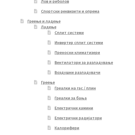
Лов и риболов
Спортски реквизити и опрема
Греење и ладење
Ладење
Сплит системи
Инвертер сплит системи
Преносни климатизери
Вентилатори за разладување
Воздушни разладувачи
Греење
Греалки на гас / плин
Греалки за бања
Електрични камини
Електрични радијатори
Калорифери