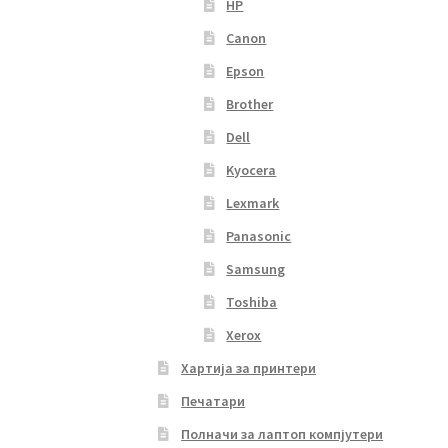
HP
Canon
Epson
Brother
Dell
Kyocera
Lexmark
Panasonic
Samsung
Toshiba
Xerox
Хартија за принтери
Печатари
Полначи за лаптоп компјутери