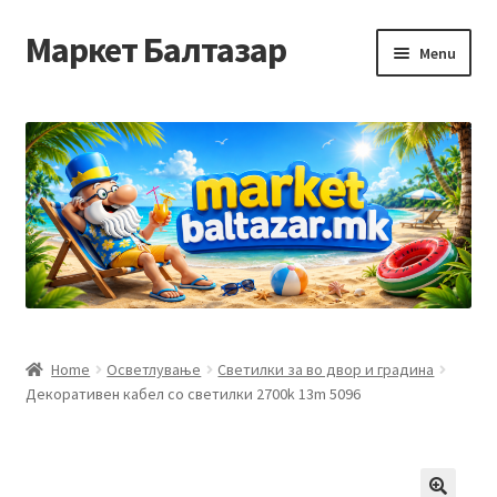
Маркет Балтазар
Skip
Skip
Menu
to
to
navigation
content
Home
Checkout
Homepage
Privacy Policy
Достава и начин на плаќање
Home
Осветлување
Светилки за во двор и градина
Декоративен кабел со светилки 2700k 13m 5096
Контакт
Корисничка подршка