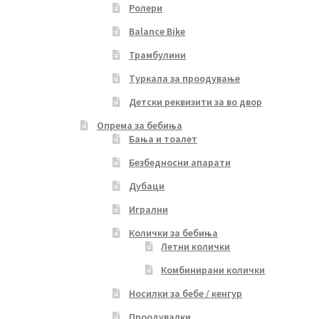
Ролери
Balance Bike
Трамбулини
Туркала за проодување
Детски реквизити за во двор
Опрема за бебиња
Бања и тоалет
Безбедносни апарати
Дубаци
Игрални
Колички за бебиња
Летни колички
Комбинирани колички
Носилки за бебе / кенгур
Проодувалки