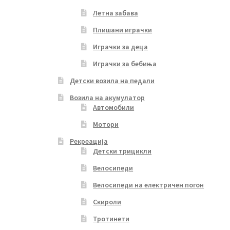
Летна забава
Плишани играчки
Играчки за деца
Играчки за бебиња
Детски возила на педали
Возила на акумулатор
Автомобили
Мотори
Рекреација
Детски трицикли
Велосипеди
Велосипеди на електричен погон
Скироли
Тротинети