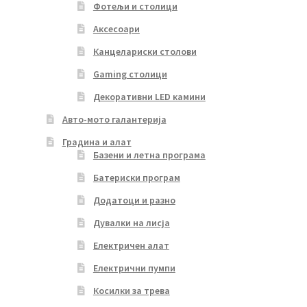
Фотељи и столици
Аксесоари
Канцелариски столови
Gaming столици
Декоративни LED камини
Авто-мото галантерија
Градина и алат
Базени и летна програма
Батериски програм
Додатоци и разно
Дувалки на лисја
Електричен алат
Електрични пумпи
Косилки за трева