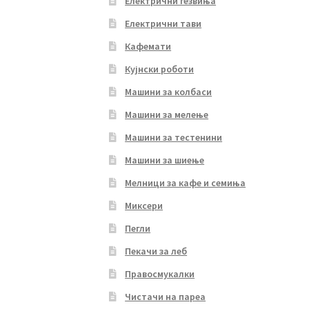
Електрични ѓезвиња
Електрични тави
Кафемати
Кујнски роботи
Машини за колбаси
Машини за мелење
Машини за тестенини
Машини за шиење
Мелници за кафе и семиња
Миксери
Пегли
Пекачи за леб
Правосмукалки
Чистачи на пареа