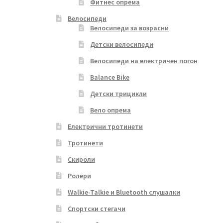
Фитнес опрема
Велосипеди
Велосипеди за возрасни
Детски велосипеди
Велосипеди на електричен погон
Balance Bike
Детски трицикли
Вело опрема
Електрични тротинети
Тротинети
Скироли
Ролери
Walkie-Talkie и Bluetooth слушалки
Спортски стегачи