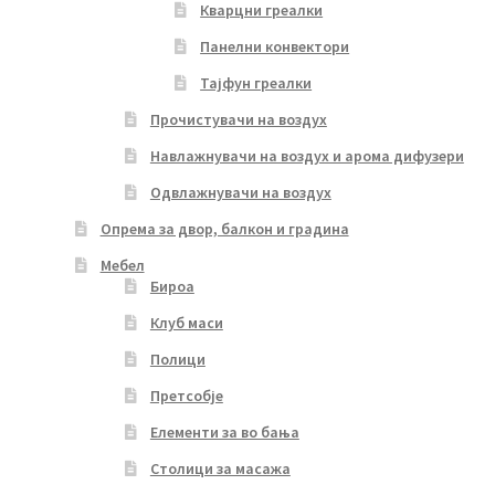
Кварцни греалки
Панелни конвектори
Тајфун греалки
Прочистувачи на воздух
Навлажнувачи на воздух и арома дифузери
Одвлажнувачи на воздух
Опрема за двор, балкон и градина
Мебел
Бироа
Клуб маси
Полици
Претсобје
Елементи за во бања
Столици за масажа