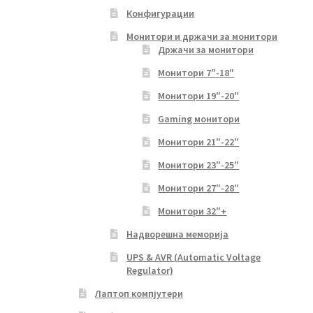
Конфигурации
Монитори и држачи за монитори
Држачи за монитори
Монитори 7″-18″
Монитори 19″-20″
Gaming монитори
Монитори 21″-22″
Монитори 23″-25″
Монитори 27″-28″
Монитори 32″+
Надворешна меморија
UPS & AVR (Automatic Voltage
Regulator)
Лаптоп компјутери