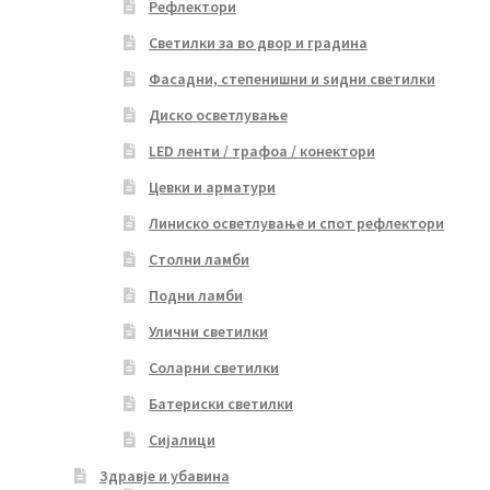
Рефлектори
Светилки за во двор и градина
Фасадни, степенишни и ѕидни светилки
Диско осветлување
LED ленти / трафоа / конектори
Цевки и арматури
Линиско осветлување и спот рефлектори
Столни ламби
Подни ламби
Улични светилки
Соларни светилки
Батериски светилки
Сијалици
Здравје и убавина