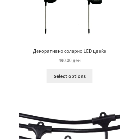
Декоративно соларно LED цвеќе
490.00
ден
This
Select options
product
has
multiple
variants.
The
options
may
be