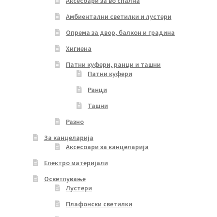
Аксесоари за во спална
Амбиентални светилки и лустери
Опрема за двор, балкон и градина
Хигиена
Патни куфери, ранци и ташни
Патни куфери
Ранци
Ташни
Разно
За канцеларија
Аксесоари за канцеларија
Електро материјали
Осветлување
Лустери
Плафонски светилки