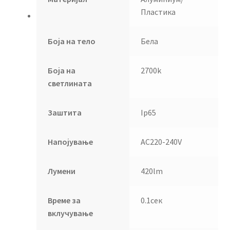
Пластика
Боја на тело
Бела
Боја на
2700k
светлината
Заштита
Ip65
Напојување
AC220-240V
Лумени
420lm
Време за
0.1сек
вклучување