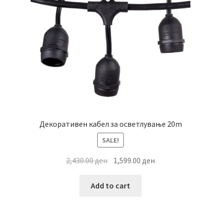
chosen
on
the
product
page
Декоративен кабел за осветлување 20m
SALE!
Original
Current
2,430.00
ден
1,599.00
ден
price
price
was:
is:
Add to cart
2,430.00 ден.
1,599.00 ден.