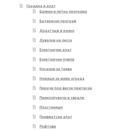
Градина и алат
Базени и летна програма
Батериски програм
Додатоци и разно
Дувалки на лисја
Електричен алат
Електрични пумпи
Косилки за трева
Ножици за жива ограда
Перачи под висок притисок
Преклопувачи и сврдли
Пластеници
Пневматски алат
Рафтови