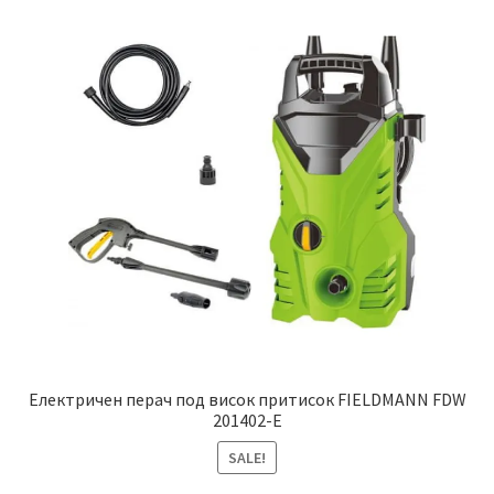
Електричен перач под висок притисок FIELDMANN FDW
201402-E
SALE!