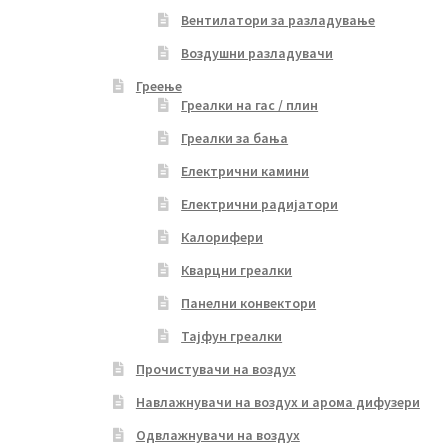
Вентилатори за разладување
Воздушни разладувачи
Греење
Греалки на гас / плин
Греалки за бања
Електрични камини
Електрични радијатори
Калорифери
Кварцни греалки
Панелни конвектори
Тајфун греалки
Прочистувачи на воздух
Навлажнувачи на воздух и арома дифузери
Одвлажнувачи на воздух