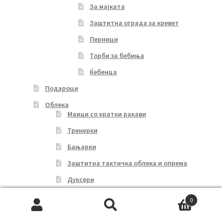
За мајката
Заштитна ограда за кревет
Перници
Торби за бебиња
Ќебенца
Подароци
Облека
Маици со кратки ракави
Тренерки
Бањарки
Заштитна тактичка облека и опрема
Дуксери
Зимска облека
0
Search
Search
Ќебенца