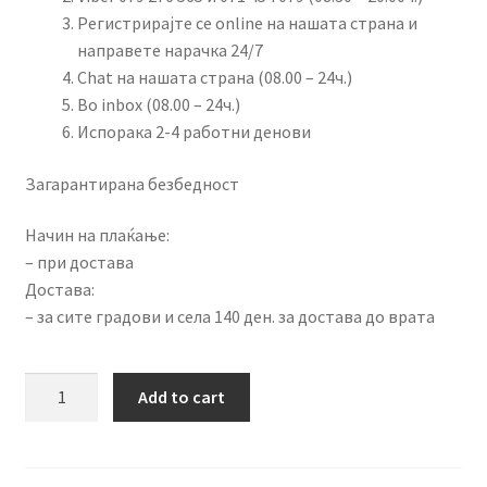
Регистрирајте се online на нашата страна и
направете нарачка 24/7
Chat на нашата страна (08.00 – 24ч.)
Во inbox (08.00 – 24ч.)
Испорака 2-4 работни денови
Загарантирана безбедност
Начин на плаќање:
– при достава
Достава:
– за сите градови и села 140 ден. за достава до врата
Електрична
Add to cart
дувалка
за
лисја