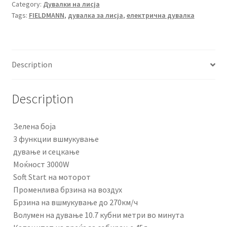
FIELDMANN
Category:
Дувалки на лисја
Tags:
FIELDMANN
,
дувалка за лисја
,
електрична дувалка
FZF
4030-
E
quantity
Description
Description
Зелена боја
3 функции вшмукување
дување и сецкање
Моќност 3000W
Soft Start на моторот
Променлива брзина на воздух
Брзина на вшмукување до 270км/ч
Волумен на дување 10.7 кубни метри во минута