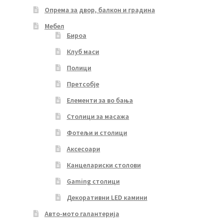
Опрема за двор, балкон и градина
Мебел
Бироа
Клуб маси
Полици
Претсобје
Елементи за во бања
Столици за масажа
Фотељи и столици
Аксесоари
Канцелариски столови
Gaming столици
Декоративни LED камини
Авто-мото галантерија