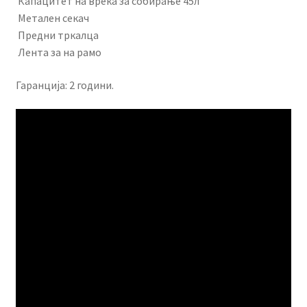
Капацитет на вреќа за собирање 45л
Метален секач
Предни тркалца
Лента за на рамо
Гаранција: 2 години.