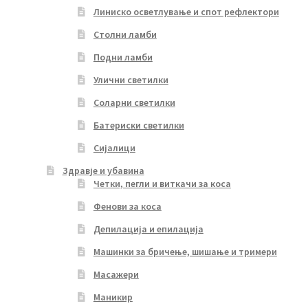
Линиско осветлување и спот рефлектори
Столни ламби
Подни ламби
Улични светилки
Соларни светилки
Батериски светилки
Сијалици
Здравје и убавина
Четки, пегли и виткачи за коса
Фенови за коса
Депилација и епилација
Машинки за бричење, шишање и тримери
Масажери
Маникир