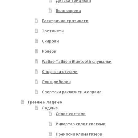
Детски трицикли
Вело опрема
Електрични тротинети
Тротинети
Скироли
Ролери
Walkie-Talkie и Bluetooth слушалки
Спортски стегачи
Лов и риболов
Спортски реквизити и опрема
Греење и ладење
Ладење
Сплит системи
Инвертер сплит системи
Преносни климатизери