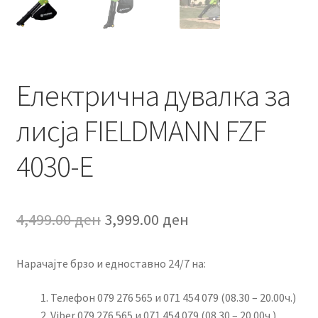
Електрична дувалка за
лисја FIELDMANN FZF
4030-E
Original
Current
4,499.00
ден
3,999.00
ден
price
price
Нарачајте брзо и едноставно 24/7 на:
was:
is:
4,499.00 ден.
3,999.00 ден.
Телефон 079 276 565 и 071 454 079 (08.30 – 20.00ч.)
Viber 079 276 565 и 071 454 079 (08.30 – 20.00ч.)