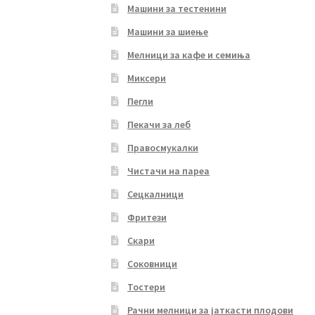
Машини за тестенини
Машини за шиење
Мелници за кафе и семиња
Миксери
Пегли
Пекачи за леб
Правосмукалки
Чистачи на пареа
Сецкалници
Фритези
Скари
Соковници
Тостери
Рачни мелници за јаткасти плодови