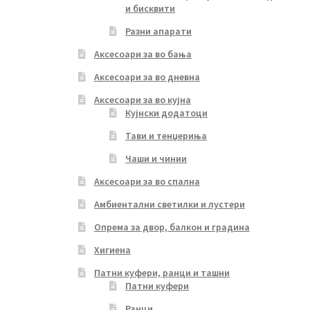
и бисквити
Разни апарати
Аксесоари за во бања
Аксесоари за во дневна
Аксесоари за во кујна
Кујнски додатоци
Тави и тенџериња
Чаши и чинии
Аксесоари за во спална
Амбиентални светилки и лустери
Опрема за двор, балкон и градина
Хигиена
Патни куфери, ранци и ташни
Патни куфери
Ранци