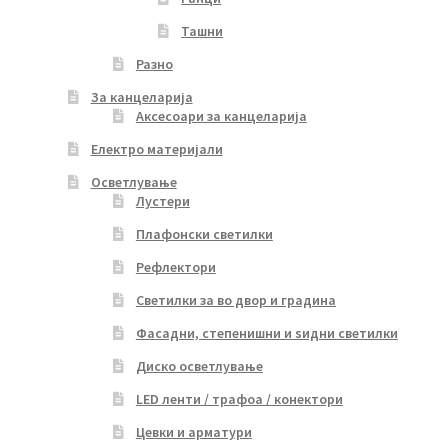
Ташни
Разно
За канцеларија
Аксесоари за канцеларија
Електро материјали
Осветлување
Лустери
Плафонски светилки
Рефлектори
Светилки за во двор и градина
Фасадни, степенишни и ѕидни светилки
Диско осветлување
LED ленти / трафоа / конектори
Цевки и арматури