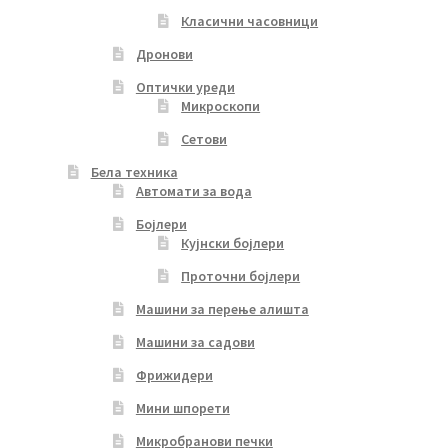
Класични часовници
Дронови
Оптички уреди
Микроскопи
Сетови
Бела техника
Автомати за вода
Бојлери
Кујнски бојлери
Проточни бојлери
Машини за перење алишта
Машини за садови
Фрижидери
Мини шпорети
Микробранови печки