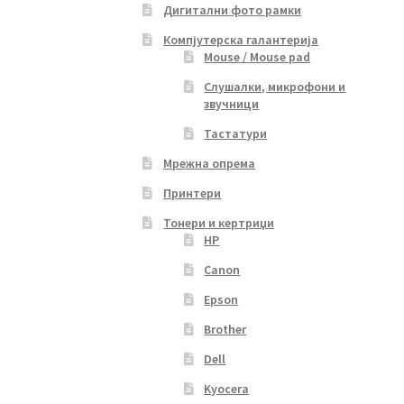
Дигитални фото рамки
Компјутерска галантерија
Mouse / Mouse pad
Слушалки, микрофони и
звучници
Тастатури
Мрежна опрема
Принтери
Тонери и кертриџи
HP
Canon
Epson
Brother
Dell
Kyocera