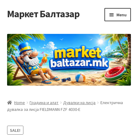
Маркет Балтазар
Skip
Skip
Menu
to
to
navigation
content
Home
Checkout
Homepage
Privacy Policy
Достава и начин на плаќање
Home
Градина и алат
Дувалки на лисја
Електрична
дувалка за лисја FIELDMANN FZF 4030-E
Контакт
Корисничка подршка
SALE!