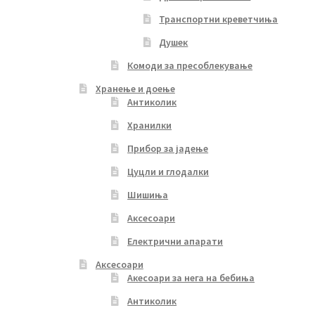
Транспортни креветчиња
Душек
Комоди за пресоблекување
Хранење и доење
Антиколик
Хранилки
Прибор за јадење
Цуцли и глодалки
Шишиња
Аксесоари
Електрични апарати
Аксесоари
Акесоари за нега на бебиња
Антиколик