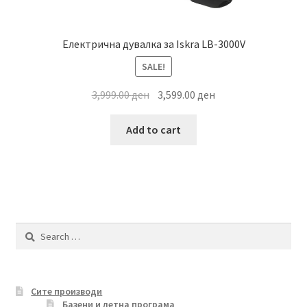
Електрична дувалка за Iskra LB-3000V
SALE!
Original
Current
3,999.00
ден
3,599.00
ден
price
price
was:
is:
Add to cart
3,999.00 ден.
3,599.00 ден.
Search
for:
Сите производи
Базени и летна програма