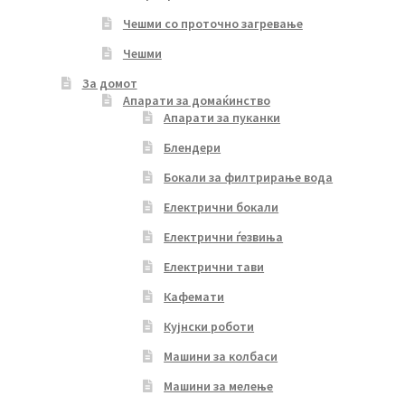
Чешми со проточно загревање
Чешми
За домот
Апарати за домаќинство
Апарати за пуканки
Блендери
Бокали за филтрирање вода
Електрични бокали
Електрични ѓезвиња
Електрични тави
Кафемати
Кујнски роботи
Машини за колбаси
Машини за мелење