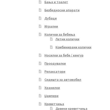
Бања и тоалет
Безбедносни апарати
Дубаци
Игрални
Колички за бебиња
Летни колички
Комбинирани колички
Носилки за бебе / кенгур
Проодувалки
Релаксатори
Седишта за автомобил
Хранилки
Џампери
Креветчиња
Дрвени креветчиња