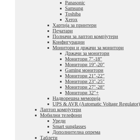
Panasonic
Samsung
Toshiba
Xerox
Хартија за принтери
Печатари
Полначи за лаптоп компјутери
Конфигурации
Монитори и држачи за монитори
Држачи за монитори
Монитори 7″-18″
Монитори 19″-20″
Gaming монитори
Монитори 21″-22″
Монитори 23″-25″
Монитори 27″-28″
Монитори 32″+
Надворешна меморија
UPS & AVR (Automatic Voltage Regulator)
Лаптоп компјутери
Мобилни телефони
Уреди
Smart sunglasses
Дополнителна опрема
Таблети