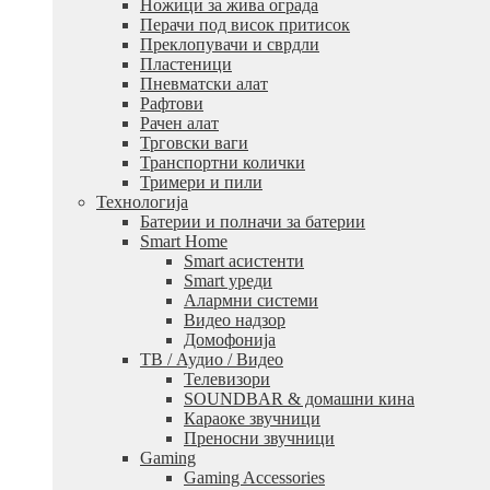
Ножици за жива ограда
Перачи под висок притисок
Преклопувачи и сврдли
Пластеници
Пневматски алат
Рафтови
Рачен алат
Трговски ваги
Транспортни колички
Тримери и пили
Технологија
Батерии и полначи за батерии
Smart Home
Smart асистенти
Smart уреди
Алармни системи
Видео надзор
Домофонија
ТВ / Аудио / Видео
Телевизори
SOUNDBAR & домашни кина
Караоке звучници
Преносни звучници
Gaming
Gaming Accessories