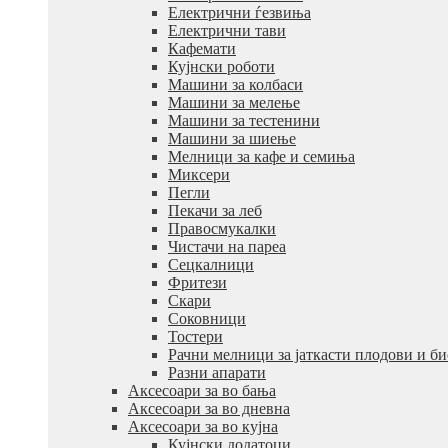
Електрични ѓезвиња
Електрични тави
Кафемати
Кујнски роботи
Машини за колбаси
Машини за мелење
Машини за тестенини
Машини за шиење
Мелници за кафе и семиња
Миксери
Пегли
Пекачи за леб
Правосмукалки
Чистачи на пареа
Сецкалници
Фритези
Скари
Соковници
Тостери
Рачни мелници за јаткасти плодови и б
Разни апарати
Аксесоари за во бања
Аксесоари за во дневна
Аксесоари за во кујна
Кујнски додатоци