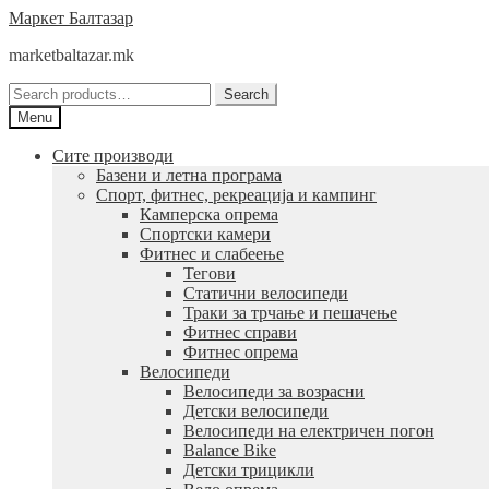
Skip
Skip
Маркет Балтазар
to
to
marketbaltazar.mk
navigation
content
Search
Search
for:
Menu
Сите производи
Базени и летна програма
Спорт, фитнес, рекреација и кампинг
Камперска опрема
Спортски камери
Фитнес и слабеење
Тегови
Статични велосипеди
Траки за трчање и пешачење
Фитнес справи
Фитнес опрема
Велосипеди
Велосипеди за возрасни
Детски велосипеди
Велосипеди на електричен погон
Balance Bike
Детски трицикли