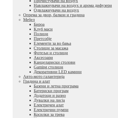
Прочистувачи на воздух
Навлажнувачи на воздух и арома дифузери
Одвлажнувачи на воздух
Опрема за двор, балкон и градина
Мебел
Бироа
Клуб маси
Полици
Претсобје
Елементи за во бања
Столици за масажа
Фотељи и столици
Аксесоари
Канцелариски столови
Gaming столици
Декоративни LED камини
Авто-мото галантерија
Градина и алат
Базени и летна програма
Батериски програм
Додатоци и разно
Дувалки на лисја
Електричен алат
Електрични пумпи
Косилки за трева