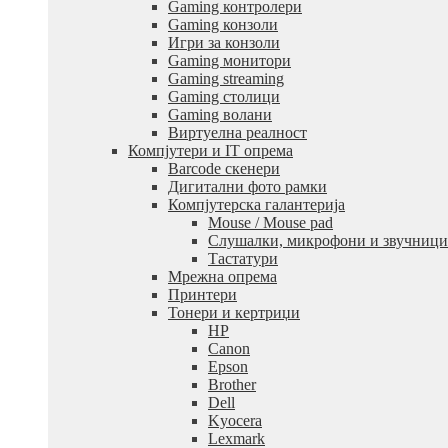
Gaming контролери
Gaming конзоли
Игри за конзоли
Gaming монитори
Gaming streaming
Gaming столици
Gaming волани
Виртуелна реалност
Компјутери и IT опрема
Barcode скенери
Дигитални фото рамки
Компјутерска галантерија
Mouse / Mouse pad
Слушалки, микрофони и звучници
Тастатури
Мрежна опрема
Принтери
Тонери и кертриџи
HP
Canon
Epson
Brother
Dell
Kyocera
Lexmark