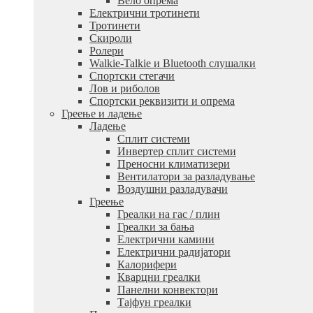
Вело опрема
Електрични тротинети
Тротинети
Скироли
Ролери
Walkie-Talkie и Bluetooth слушалки
Спортски стегачи
Лов и риболов
Спортски реквизити и опрема
Греење и ладење
Ладење
Сплит системи
Инвертер сплит системи
Преносни климатизери
Вентилатори за разладување
Воздушни разладувачи
Греење
Греалки на гас / плин
Греалки за бања
Електрични камини
Електрични радијатори
Калорифери
Кварцни греалки
Панелни конвектори
Тајфун греалки