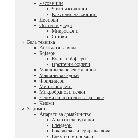
Часовници
Smart часовници
Класични часовници
Дронови
Оптички уреди
Микроскопи
Сетови
Бела техника
Автомати за вода
Бојлери
Кујнски бојлери
Проточни бојлери
Машини за перење алишта
Машини за садови
Фрижидери
Мини шпорети
Микробранови печки
Чешми со проточно загревање
Чешми
За домот
Апарати за домаќинство
Апарати за пуканки
Блендери
Бокали за филтрирање вода
Електрични бокали