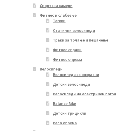
Спортски камери
Фитнес и слабеење
Тегови
Статични велосипеди
Траки за трчање и пешачење
Фитнес справи
Фитнес опрема
Велосипеди
Велосипеди за возрасни
Детски велосипеди
Велосипеди на електричен погон
Balance Bike
Детски трицикли
Вело опрема