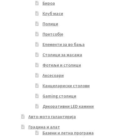
Бироа
Клуб маси
Полици
Претсобје
Елементи за во бања
Столици за масажа
Фотељи и столици
Аксесоари
Канцелариски столови
Gaming столици
Декоративни LED камини
Авто-мото галантерија
Градина и алат
Базени и летна програма