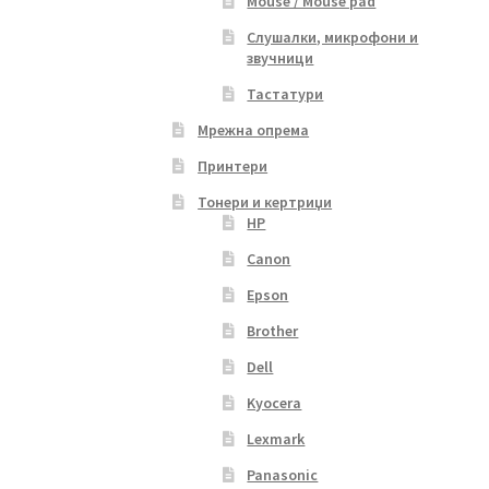
Mouse / Mouse pad
Слушалки, микрофони и
звучници
Тастатури
Мрежна опрема
Принтери
Тонери и кертриџи
HP
Canon
Epson
Brother
Dell
Kyocera
Lexmark
Panasonic