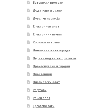
Батериски програм
Додатоци и разно
Дувалки на лисја
Електричен алат
Електрични пумпи
Косилки за трева
Ножици за жива ограда
Перачи под висок притисок
Преклопувачи и сврдли
Пластеници
Пневматски алат
Рафтови
Рачен алат
Трговски ваги