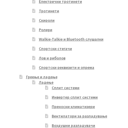
Електрични тротинети
Тротинети
Скироли
Ролери
Walkie-Talkie и Bluetooth слушалки
Спортски стегачи
Лов и риболов
Спортски реквизити и опрема
Греење и ладење
Ладење
Сплит системи
Инвертер сплит системи
Преносни климатизери
Вентилатори за разладување
Воздушни разладувачи