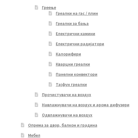
Греење
Греалки на гас / плин
Греалки за бања
Електрични камини
Електрични радијатори
Калорифери
Кварцни греалки
Панелни конвектори
Тајфун греалки
Прочистувачи на воздух
Навлажнувачи на воздух и арома дифузери
Одвлажнувачи на воздух
Опрема за двор, балкон и градина
Мебел