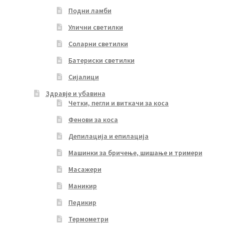
Подни ламби
Улични светилки
Соларни светилки
Батериски светилки
Сијалици
Здравје и убавина
Четки, пегли и виткачи за коса
Фенови за коса
Депилација и епилација
Машинки за бричење, шишање и тримери
Масажери
Маникир
Педикир
Термометри