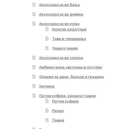
Аксесоари за во бања
Аксесоари за во дневна
Аксесоари за во кујна
Кујнски додатоци
Тави и тенџериња
Чаши и чинии
Аксесоари за во спална
Амбиентални светилки и лустери
Опрема за двор, балкон и градина
Хигиена
Патни куфери, ранци и ташни
Патни куфери
Ранци
Ташни