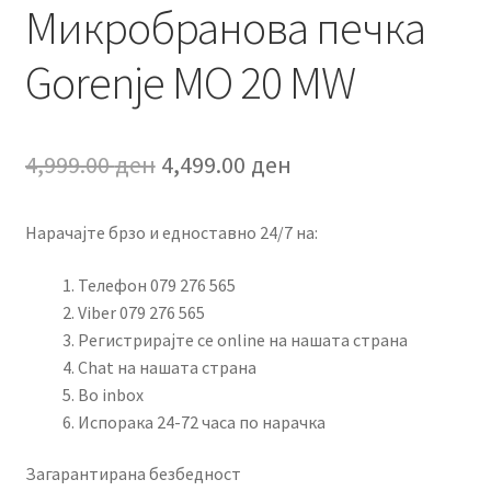
Микробранова печка
Gorenje MO 20 MW
Original
Current
4,999.00
ден
4,499.00
ден
price
price
Нарачајте брзо и едноставно 24/7 на:
was:
is:
4,999.00 ден.
4,499.00 ден.
Телефон 079 276 565
Viber 079 276 565
Регистрирајте се online на нашата страна
Chat на нашата страна
Во inbox
Испорака 24-72 часа по нарачка
Загарантирана безбедност