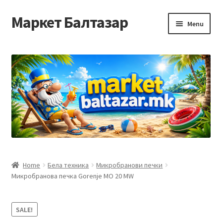
Маркет Балтазар
Skip
Skip
Menu
to
to
navigation
content
Home
Checkout
Homepage
Privacy Policy
Достава и начин на плаќање
Home
Бела техника
Микробранови печки
Микробранова печка Gorenje MO 20 MW
Контакт
Корисничка подршка
SALE!