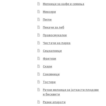
Мелници за кафе и семиња
Миксери
Пегли
Пекачи за леб
Правосмукалки
Чистачи на пареа
Сецкалници
Фритези
Скари
Соковници
Тостери
Рачни мелници за јаткасти плодови
и бисквити
Разни апарати