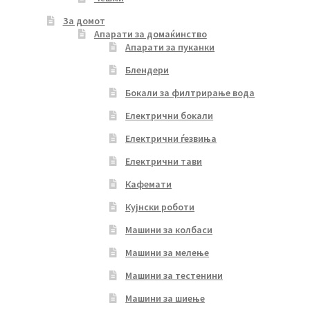
За домот
Апарати за домаќинство
Апарати за пуканки
Блендери
Бокали за филтрирање вода
Електрични бокали
Електрични ѓезвиња
Електрични тави
Кафемати
Кујнски роботи
Машини за колбаси
Машини за мелење
Машини за тестенини
Машини за шиење