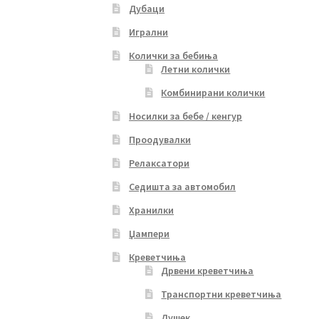
Дубаци
Игрални
Колички за бебиња
Летни колички
Комбинирани колички
Носилки за бебе / кенгур
Проодувалки
Релаксатори
Седишта за автомобил
Хранилки
Џампери
Креветчиња
Дрвени креветчиња
Транспортни креветчиња
Душек