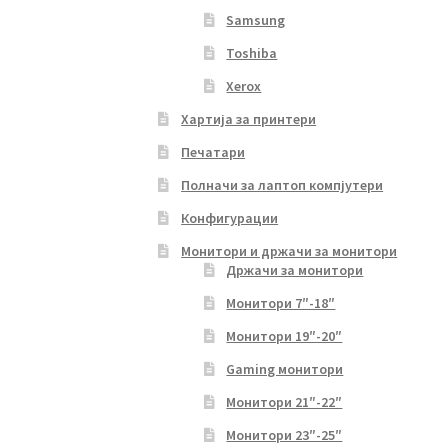
Samsung
Toshiba
Xerox
Хартија за принтери
Печатари
Полначи за лаптоп компјутери
Конфигурации
Монитори и држачи за монитори
Држачи за монитори
Монитори 7″-18″
Монитори 19″-20″
Gaming монитори
Монитори 21″-22″
Монитори 23″-25″