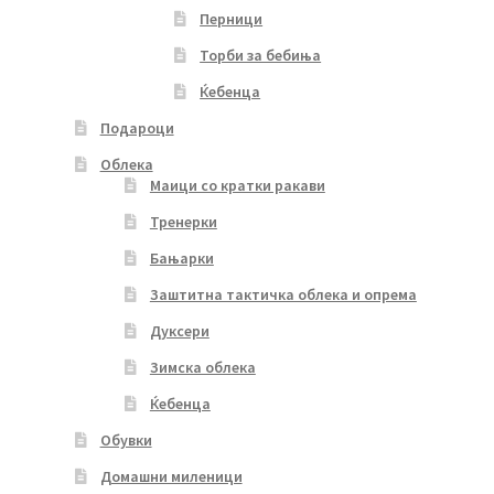
Перници
Торби за бебиња
Ќебенца
Подароци
Облека
Маици со кратки ракави
Тренерки
Бањарки
Заштитна тактичка облека и опрема
Дуксери
Зимска облека
Ќебенца
Обувки
Домашни миленици