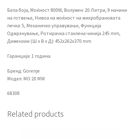
Бела боја, Mоќност 800W, Волумен: 20 Литри, 9 начини
на готвење, Нивоа на моќност на микробрановата
печка: 5, Механичко управување, Функција
Одмрзнување, Ротирачка стаклена чинија 245 mm,
Димензии (Ш x В x Д): 452x262x370 mm
Гаранција: 1 година.
Бренд: Gorenje
Модел: MO 20 MW
68308
Related products