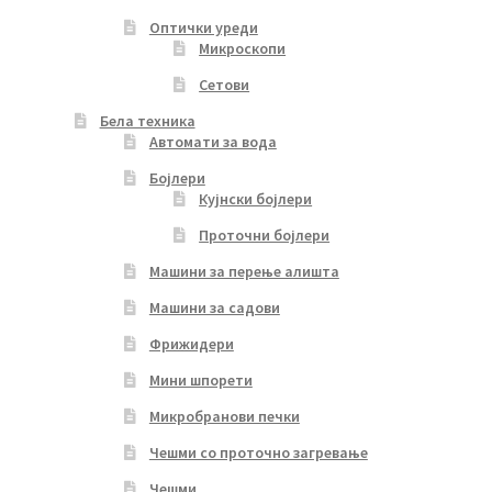
Оптички уреди
Микроскопи
Сетови
Бела техника
Автомати за вода
Бојлери
Кујнски бојлери
Проточни бојлери
Машини за перење алишта
Машини за садови
Фрижидери
Мини шпорети
Микробранови печки
Чешми со проточно загревање
Чешми