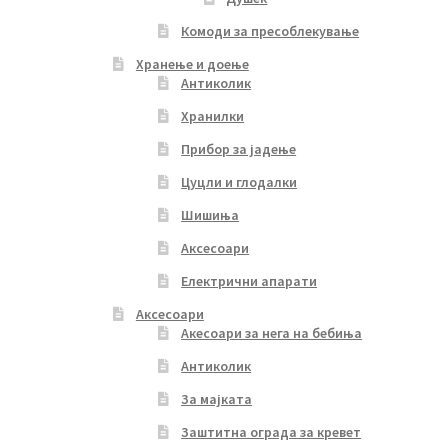
Комоди за пресоблекување
Хранење и доење
Антиколик
Хранилки
Прибор за јадење
Цуцли и глодалки
Шишиња
Аксесоари
Електрични апарати
Аксесоари
Акесоари за нега на бебиња
Антиколик
За мајката
Заштитна ограда за кревет