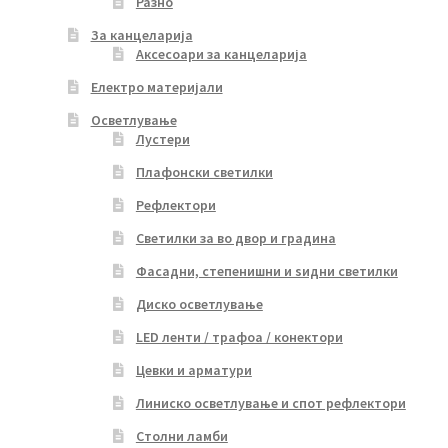
Разно
За канцеларија
Аксесоари за канцеларија
Електро материјали
Осветлување
Лустери
Плафонски светилки
Рефлектори
Светилки за во двор и градина
Фасадни, степенишни и ѕидни светилки
Диско осветлување
LED ленти / трафоа / конектори
Цевки и арматури
Линиско осветлување и спот рефлектори
Столни ламби