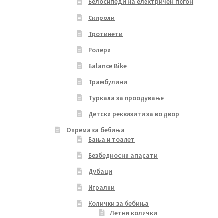
Велосипеди на електричен погон
Скироли
Тротинети
Ролери
Balance Bike
Трамбулини
Туркала за проодување
Детски реквизити за во двор
Опрема за бебиња
Бања и тоалет
Безбедносни апарати
Дубаци
Игрални
Колички за бебиња
Летни колички