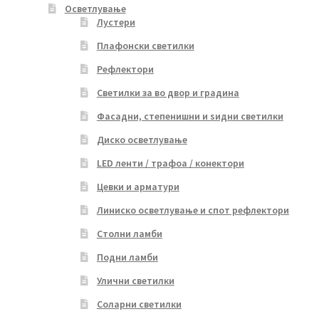
Осветлување
Лустери
Плафонски светилки
Рефлектори
Светилки за во двор и градина
Фасадни, степенишни и ѕидни светилки
Диско осветлување
LED ленти / трафоа / конектори
Цевки и арматури
Линиско осветлување и спот рефлектори
Столни ламби
Подни ламби
Улични светилки
Соларни светилки