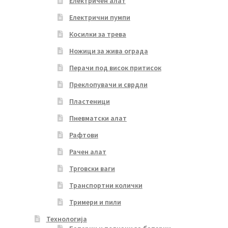
Електричен алат
Електрични пумпи
Косилки за трева
Ножици за жива ограда
Перачи под висок притисок
Преклопувачи и сврдли
Пластеници
Пневматски алат
Рафтови
Рачен алат
Трговски ваги
Транспортни колички
Тримери и пили
Технологија