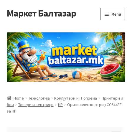
Маркет Балтазар
Skip
Skip
Menu
to
to
navigation
content
Home
Checkout
Homepage
Privacy Policy
Достава и начин на плаќање
Home
Технологија
Компјутери и IT опрема
Принтери и
бои
Тонери и кертриџи
HP
Оригинален кертриџ CC644EE
Контакт
за HP
Корисничка подршка