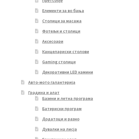
Претсобје
Елементи за во бања
Столици за масажа
Фотељи и столици
Аксесоари
Канцелариски столови
Gaming столици
Декоративни LED камини
Авто-мото галантерија
Градина и алат
Базени и летна програма
Батериски програм
Додатоци и разно
Дувалки на лисја