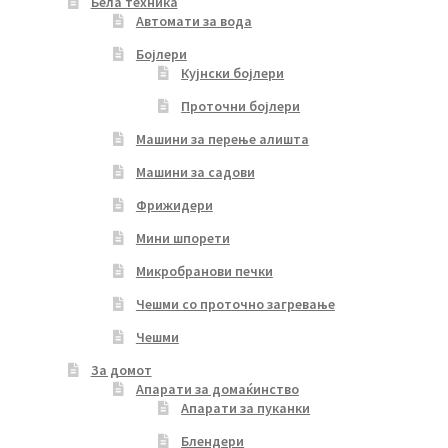
Бела техника
Автомати за вода
Бојлери
Кујнски бојлери
Проточни бојлери
Машини за перење алишта
Машини за садови
Фрижидери
Мини шпорети
Микробранови печки
Чешми со проточно загревање
Чешми
За домот
Апарати за домаќинство
Апарати за пуканки
Блендери