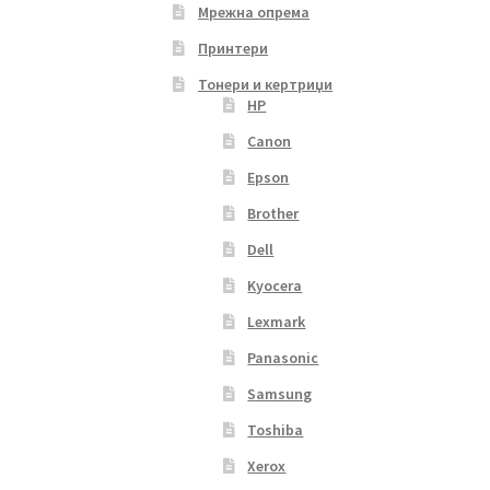
Мрежна опрема
Принтери
Тонери и кертриџи
HP
Canon
Epson
Brother
Dell
Kyocera
Lexmark
Panasonic
Samsung
Toshiba
Xerox