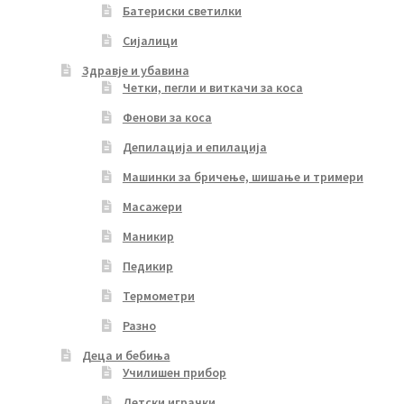
Батериски светилки
Сијалици
Здравје и убавина
Четки, пегли и виткачи за коса
Фенови за коса
Депилација и епилација
Машинки за бричење, шишање и тримери
Масажери
Маникир
Педикир
Термометри
Разно
Деца и бебиња
Училишен прибор
Детски играчки