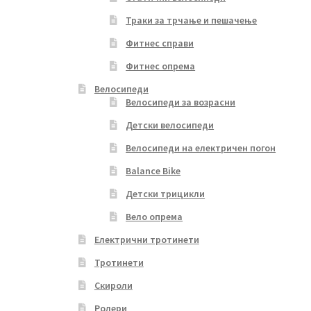
Траки за трчање и пешачење
Фитнес справи
Фитнес опрема
Велосипеди
Велосипеди за возрасни
Детски велосипеди
Велосипеди на електричен погон
Balance Bike
Детски трицикли
Вело опрема
Електрични тротинети
Тротинети
Скироли
Ролери