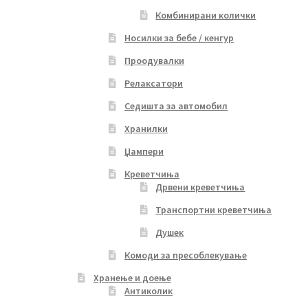
Комбинирани колички
Носилки за бебе / кенгур
Проодувалки
Релаксатори
Седишта за автомобил
Хранилки
Џампери
Креветчиња
Дрвени креветчиња
Транспортни креветчиња
Душек
Комоди за пресоблекување
Хранење и доење
Антиколик