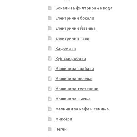
Бокали за филтрирање вода
Електрични бокали
Електрични ѓезвиња
Електрични тави
Кафемати
Кујнски роботи
Машини за колбаси
Машини за мелење
Машини за тестенини
Машини за шиење
Мелници за кафе и семиња
Миксери
Пегли