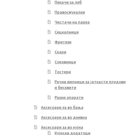
Пекачи за леб
Правосмукалки
Чистачи на пареа
Сецкалници
Фритези
Скари
Соковници
Тостери
Рачни мелници за јаткасти плодови
и бисквити
Разни апарати
Аксесоари за во бања
Аксесоари за во дневна
Аксесоари за во кујна
Кујнски додатоци