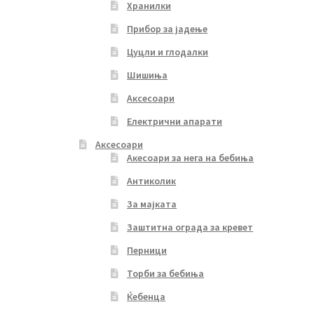
Хранилки
Прибор за јадење
Цуцли и глодалки
Шишиња
Аксесоари
Електрични апарати
Аксесоари
Акесоари за нега на бебиња
Антиколик
За мајката
Заштитна ограда за кревет
Перници
Торби за бебиња
Ќебенца