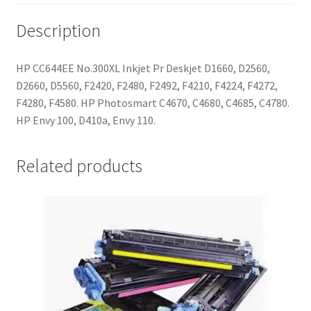
Description
HP CC644EE No.300XL Inkjet Pr Deskjet D1660, D2560,
D2660, D5560, F2420, F2480, F2492, F4210, F4224, F4272,
F4280, F4580. HP Photosmart C4670, C4680, C4685, C4780.
HP Envy 100, D410a, Envy 110.
Related products