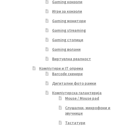
Gaming конзоли
Игри за конзоли
Gaming монитори
Gaming streaming
Gaming столици
Gaming волани
Виртуелна реалност
Компјутери и IT опрема
Barcode скенери
Дигитални фото рамки
Компјутерска галантерија
Mouse / Mouse pad
Слушалки, микрофони и
звучници
Тастатури