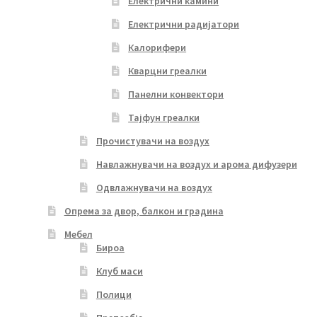
Електрични камини
Електрични радијатори
Калорифери
Кварцни греалки
Панелни конвектори
Тајфун греалки
Прочистувачи на воздух
Навлажнувачи на воздух и арома дифузери
Одвлажнувачи на воздух
Опрема за двор, балкон и градина
Мебел
Бироа
Клуб маси
Полици