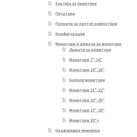
Хартија за принтери
Печатари
Полначи за лаптоп компјутери
Конфигурации
Монитори и држачи за монитори
Држачи за монитори
Монитори 7″-18″
Монитори 19″-20″
Gaming монитори
Монитори 21″-22″
Монитори 23″-25″
Монитори 27″-28″
Монитори 32″+
Надворешна меморија