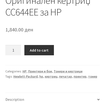
Оригинален кертриџ
CC644EE за HP
1,840.00
ден
Оригинален
Add to cart
кертриџ
CC644EE
за
HP
Categories:
HP
,
Принтери и бои
,
Тонери и кертриџи
Tags:
Hewlett-Packard
,
hp
,
кертриџ
,
печатар
,
принтер
,
тонер
quantity
Description