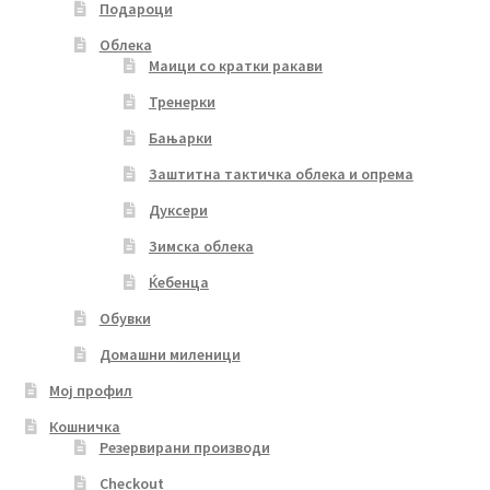
Подароци
Облека
Маици со кратки ракави
Тренерки
Бањарки
Заштитна тактичка облека и опрема
Дуксери
Зимска облека
Ќебенца
Обувки
Домашни миленици
Мој профил
Кошничка
Резервирани производи
Checkout