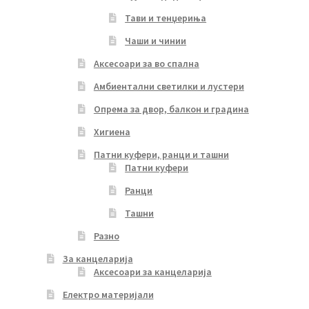
Тави и тенџериња
Чаши и чинии
Аксесоари за во спална
Амбиентални светилки и лустери
Опрема за двор, балкон и градина
Хигиена
Патни куфери, ранци и ташни
Патни куфери
Ранци
Ташни
Разно
За канцеларија
Аксесоари за канцеларија
Електро материјали