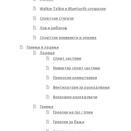
Walkie-Talkie и Bluetooth слушалки
Спортски стегачи
Лов и риболов
Спортски реквизити и опрема
Греење и ладење
Ладење
Сплит системи
Инвертер сплит системи
Преносни климатизери
Вентилатори за разладување
Воздушни разладувачи
Греење
Греалки на гас / плин
Греалки за бања