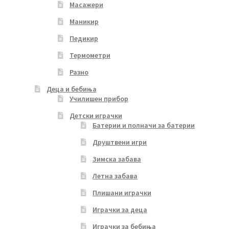
Масажери
Маникир
Педикир
Термометри
Разно
Деца и бебиња
Училишен прибор
Детски играчки
Батерии и полначи за батерии
Друштвени игри
Зимска забава
Летна забава
Плишани играчки
Играчки за деца
Играчки за бебиња