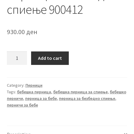
спиење 900412
930.00
ден
Перница
Add to cart
за
безбедно
спиење
900412
Category:
Перници
Tags:
бебешка перница
,
бебешка перница за спиење
,
бебешко
quantity
перниче
,
перница за бебе
,
перница за безбедно спиење
,
перниче за бебе