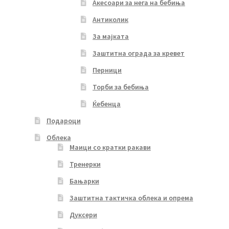
Акесоари за нега на бебиња
Антиколик
За мајката
Заштитна ограда за кревет
Перници
Торби за бебиња
Ќебенца
Подароци
Облека
Маици со кратки ракави
Тренерки
Бањарки
Заштитна тактичка облека и опрема
Дуксери