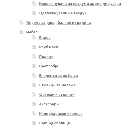
Навлажнувачи на воздух и арома дифузери
Одвлажнувачи на воздух
Опрема за двор, балкон и градина
Мебел
Бироа
Клуб маси
Полици
Претсобје
Елементи за во бања
Столици за масажа
Фотељи и столици
Аксесоари
Канцелариски столови
Gaming столици