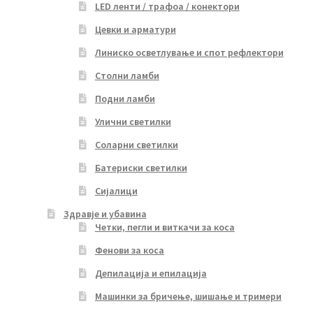
LED ленти / трафоа / конектори
Цевки и арматури
Линиско осветлување и спот рефлектори
Столни ламби
Подни ламби
Улични светилки
Соларни светилки
Батериски светилки
Сијалици
Здравје и убавина
Четки, пегли и виткачи за коса
Фенови за коса
Депилација и епилација
Машинки за бричење, шишање и тримери