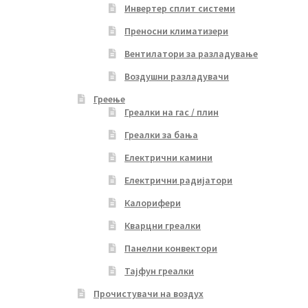
Инвертер сплит системи
Преносни климатизери
Вентилатори за разладување
Воздушни разладувачи
Греење
Греалки на гас / плин
Греалки за бања
Електрични камини
Електрични радијатори
Калорифери
Кварцни греалки
Панелни конвектори
Тајфун греалки
Прочистувачи на воздух