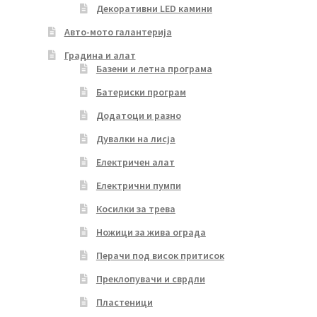
Декоративни LED камини
Авто-мото галантерија
Градина и алат
Базени и летна програма
Батериски програм
Додатоци и разно
Дувалки на лисја
Електричен алат
Електрични пумпи
Косилки за трева
Ножици за жива ограда
Перачи под висок притисок
Преклопувачи и сврдли
Пластеници