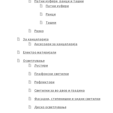
Патни куфери, ранци и ташни
Патни куфери
Ранци
Ташни
Разно
За канцеларија
Аксесоари за канцеларија
Електро материјали
Осветлување
Лустери
Плафонски светилки
Рефлектори
Светилки за во двор и градина
Фасадни, степенишни и ѕидни светилки
Диско осветлување