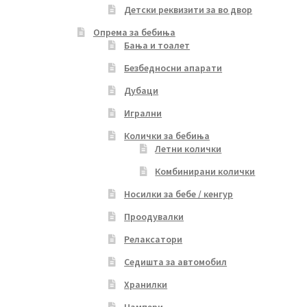
Детски реквизити за во двор
Опрема за бебиња
Бања и тоалет
Безбедносни апарати
Дубаци
Игрални
Колички за бебиња
Летни колички
Комбинирани колички
Носилки за бебе / кенгур
Проодувалки
Релаксатори
Седишта за автомобил
Хранилки