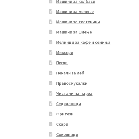
Машини за колбаси
Машини за мелење
Машини за тестенини
Машини за шиење
Мелници за кафе и семиња
Миксери
Пегли
Пекачи за леб
Правосмукалки
Чистачи на пареа
Сецкалници
Фритези
Скари
Соковници