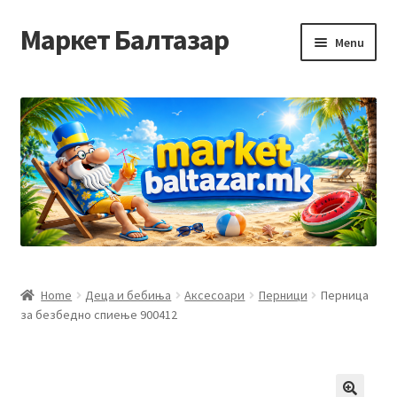
Маркет Балтазар
Skip
Skip
Menu
to
to
navigation
content
Home
Checkout
Homepage
Privacy Policy
Достава и начин на плаќање
Home
Деца и бебиња
Аксесоари
Перници
Перница
за безбедно спиење 900412
Контакт
Корисничка подршка