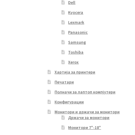
Dell
Kyocera
Lexmark
Panasonic
Samsung
Toshiba
Xerox
Хартија за принтери
Печатари
Полначи за лаптоп компјутери
Конфигурации
Монитори и држачи за монитори
Држачи за монитори
Монитори 7″-18″