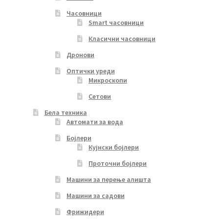
Часовници
Smart часовници
Класични часовници
Дронови
Оптички уреди
Микроскопи
Сетови
Бела техника
Автомати за вода
Бојлери
Кујнски бојлери
Проточни бојлери
Машини за перење алишта
Машини за садови
Фрижидери