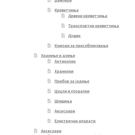
Џампери
Креветчиња
Дрвени креветчиња
Транспортни креветчиња
Душек
Комоди за пресоблекување
Хранење и доење
Антиколик
Хранилки
Прибор за јадење
Цуцли и глодалки
Шишиња
Аксесоари
Електрични апарати
Аксесоари