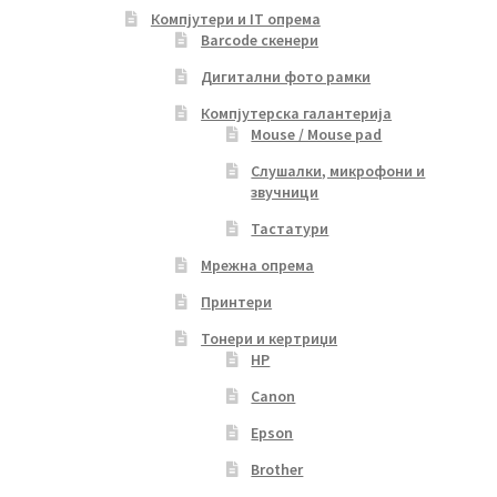
Компјутери и IT опрема
Barcode скенери
Дигитални фото рамки
Компјутерска галантерија
Mouse / Mouse pad
Слушалки, микрофони и
звучници
Тастатури
Мрежна опрема
Принтери
Тонери и кертриџи
HP
Canon
Epson
Brother