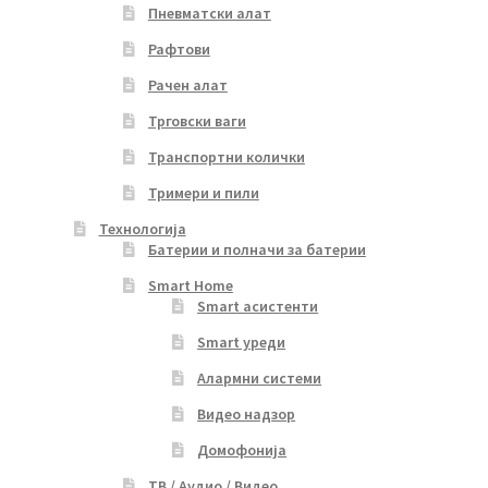
Пневматски алат
Рафтови
Рачен алат
Трговски ваги
Транспортни колички
Тримери и пили
Технологија
Батерии и полначи за батерии
Smart Home
Smart асистенти
Smart уреди
Алармни системи
Видео надзор
Домофонија
ТВ / Аудио / Видео