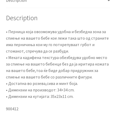
Description
Description
• Перница која овозможува удобна и безбедна зона за
спиење на вашето бебе кое лежи така што од страните
има перничиња кои му го поткрепуваат грбот и
стомакот, спречува да се разбуди.
• Меката кадифена текстура обезбедува удобно место
за спиење на вашето бебенце без да ја иритира кожата
на вашето бебе,тоа ќе биде добар придружник за
спиење на вашето бебе со различните фигури.
• Достапна во розева,сива и минт боја.
• Димензии на производот: 34×34 cm.
• Димензии на кутијата: 35x23x11 cm.
900412