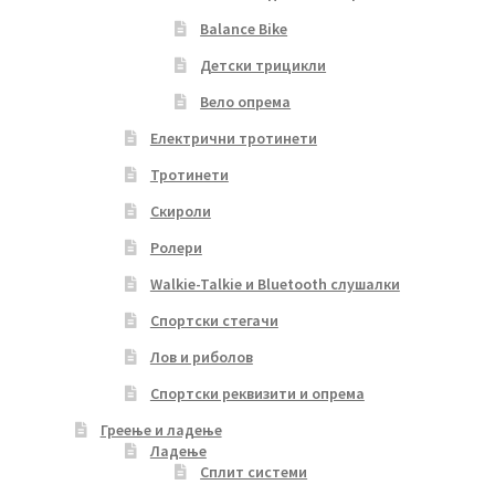
Balance Bike
Детски трицикли
Вело опрема
Електрични тротинети
Тротинети
Скироли
Ролери
Walkie-Talkie и Bluetooth слушалки
Спортски стегачи
Лов и риболов
Спортски реквизити и опрема
Греење и ладење
Ладење
Сплит системи