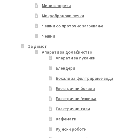
Мини шпорети
Микробранови печки
Чешми со проточно загревање
Чешми
За домот
Апарати за домаќинство
Апарати за пуканки
Блендери
Бокали за филтрирање вода
Електрични бокали
Електрични ѓезвиња
Електрични тави
Кафемати
Кујнски роботи