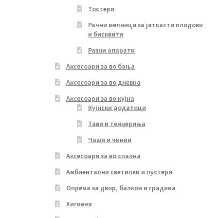
Тостери
Рачни мелници за јаткасти плодови
и бисквити
Разни апарати
Аксесоари за во бања
Аксесоари за во дневна
Аксесоари за во кујна
Кујнски додатоци
Тави и тенџериња
Чаши и чинии
Аксесоари за во спална
Амбиентални светилки и лустери
Опрема за двор, балкон и градина
Хигиена