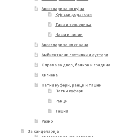
Аксесоари за во кујна
Кујнски додатоци
Тави и тенџериња
Чаши и чинии
Аксесоари за во спална
Амбиентални светилки и лустери
Опрема за двор, балкон и градина
Хигиена
Патни куфери, ранци и ташни
Патни куфери
Ранци
Ташни
Разно
За канцеларија