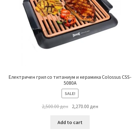
Електричен грил со титаниум и керамика Colossus CSS-
5080A
SALE!
Original
Current
2,500.00
ден
2,270.00
ден
price
price
was:
is:
Add to cart
2,500.00 ден.
2,270.00 ден.