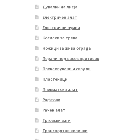
Дувалки на лисја
Електричен алат
Електрични пумпи
Косилки за трева
Ножици за жива ограда
Перачи под висок притисок
Преклопувачи и сврдли
Пластеници
Пневматски алат
Рафтови
Рачен алат
Трговски ваги
Транспортни колички