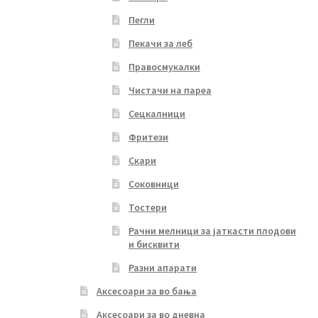
Пегли
Пекачи за леб
Правосмукалки
Чистачи на пареа
Сецкалници
Фритези
Скари
Соковници
Тостери
Рачни мелници за јаткасти плодови
и бисквити
Разни апарати
Аксесоари за во бања
Аксесоари за во дневна