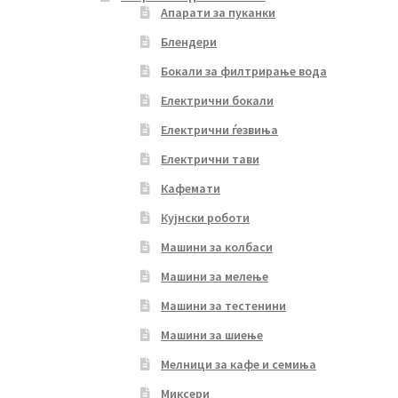
Апарати за пуканки
Блендери
Бокали за филтрирање вода
Електрични бокали
Електрични ѓезвиња
Електрични тави
Кафемати
Кујнски роботи
Машини за колбаси
Машини за мелење
Машини за тестенини
Машини за шиење
Мелници за кафе и семиња
Миксери