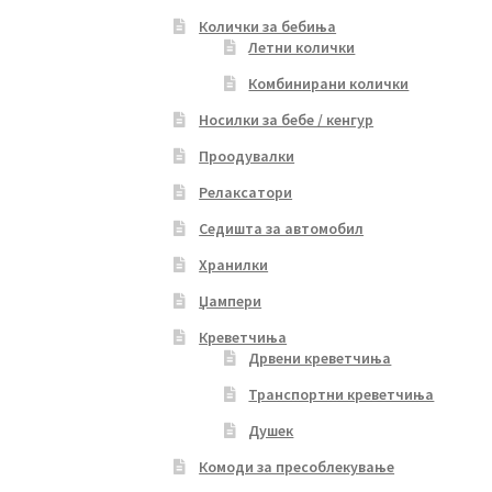
Колички за бебиња
Летни колички
Комбинирани колички
Носилки за бебе / кенгур
Проодувалки
Релаксатори
Седишта за автомобил
Хранилки
Џампери
Креветчиња
Дрвени креветчиња
Транспортни креветчиња
Душек
Комоди за пресоблекување