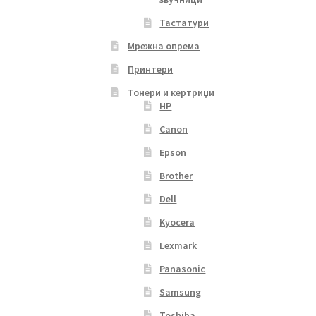
Тастатури
Мрежна опрема
Принтери
Тонери и кертриџи
HP
Canon
Epson
Brother
Dell
Kyocera
Lexmark
Panasonic
Samsung
Toshiba