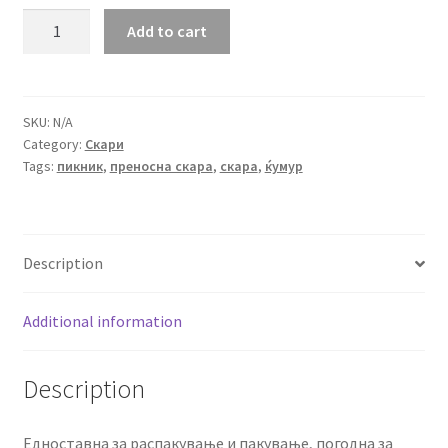
Преносна
Add to cart
скара
на
ќумур
quantity
SKU:
N/A
Category:
Скари
Tags:
пикник
,
преносна скара
,
скара
,
ќумур
Description
Additional information
Description
Едноставна за распакување и пакување, погодна за