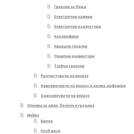
Греалки за бања
Електрични камини
Електрични радијатори
Калорифери
Кварцни греалки
Панелни конвектори
Тајфун греалки
Прочистувачи на воздух
Навлажнувачи на воздух и арома дифузери
Одвлажнувачи на воздух
Опрема за двор, балкон и градина
Мебел
Бироа
Клуб маси