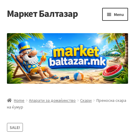
Маркет Балтазар
Skip
Skip
Menu
to
to
navigation
content
Home
Checkout
Homepage
Privacy Policy
Достава и начин на плаќање
Home
Апарати за домаќинство
Скари
Преносна скара
на ќумур
Контакт
Корисничка подршка
SALE!