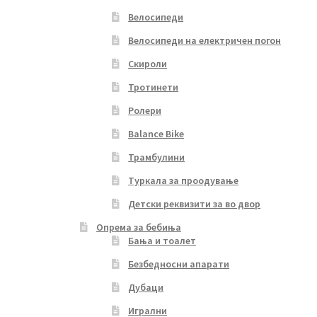
Велосипеди
Велосипеди на електричен погон
Скироли
Тротинети
Ролери
Balance Bike
Трамбулини
Туркала за проодување
Детски реквизити за во двор
Опрема за бебиња
Бања и тоалет
Безбедносни апарати
Дубаци
Игрални