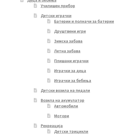
Деца и бебиња
Училишен прибор
Детски играчки
Батерии и полначи за батерии
Друштвени игри
Зимска забава
Летна забава
Плишани играчки
Играчки за деца
Играчки за бебиња
Детски возила на педали
Возила на акумулатор
Автомобили
Мотори
Рекреација
Детски трицикли