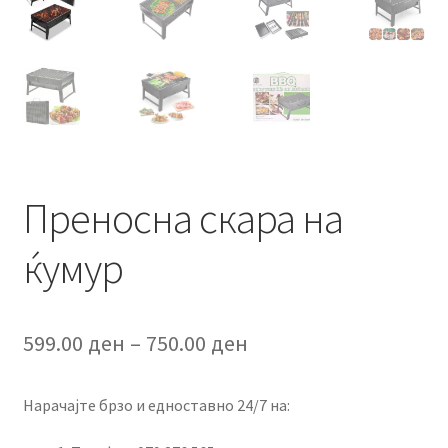
Преносна скара на
ќумур
Price
599.00
ден
–
750.00
ден
range:
Нарачајте брзо и едноставно 24/7 на:
599.00 ден