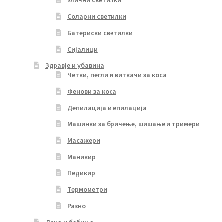
Улични светилки
Соларни светилки
Батериски светилки
Сијалици
Здравје и убавина
Четки, пегли и виткачи за коса
Фенови за коса
Депилација и епилација
Машинки за бричење, шишање и тримери
Масажери
Маникир
Педикир
Термометри
Разно