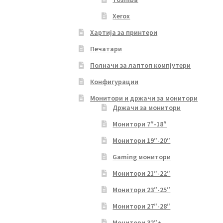
Xerox
Хартија за принтери
Печатари
Полначи за лаптоп компјутери
Конфигурации
Монитори и држачи за монитори
Држачи за монитори
Монитори 7″-18″
Монитори 19″-20″
Gaming монитори
Монитори 21″-22″
Монитори 23″-25″
Монитори 27″-28″
Монитори 32″+