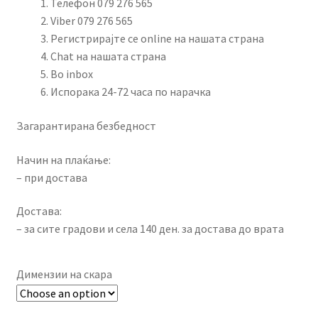
through
Телефон 079 276 565
Viber 079 276 565
750.00 ден
Регистрирајте се online на нашата страна
Chat на нашата страна
Во inbox
Испорака 24-72 часа по нарачка
Загарантирана безбедност
Начин на плаќање:
– при достава
Достава:
– за сите градови и села 140 ден. за достава до врата
Димензии на скара