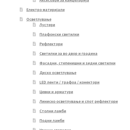
Аксесоари за канцеларија
Електро материјали
Осветлување
Лустери
Плафонски светилки
Рефлектори
Светилки за во двор и градина
Фасадни, степенишни и ѕидни светилки
Диско осветлување
LED ленти / трафоа / конектори
Цевки и арматури
Линиско осветлување и спот рефлектори
Столни ламби
Подни ламби