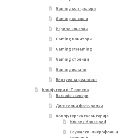
Gaming контролери
Gaming конзоли
Игри за конзоли
Gaming монитори
Gaming streaming
Gaming столици
Gaming волани
Виртуелна реалност
Компјутери и IT опрема
Barcode скенери
Дигитални фото рамки
Компјутерска галантерија
Mouse / Mouse pad
Слушалки, микрофони и
звучници