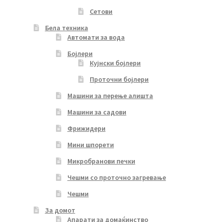
Сетови
Бела техника
Автомати за вода
Бојлери
Кујнски бојлери
Проточни бојлери
Машини за перење алишта
Машини за садови
Фрижидери
Мини шпорети
Микробранови печки
Чешми со проточно загревање
Чешми
За домот
Апарати за домаќинство