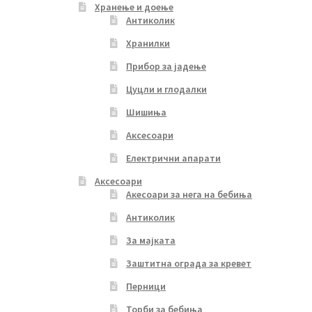
Хранење и доење
Антиколик
Хранилки
Прибор за јадење
Цуцли и глодалки
Шишиња
Аксесоари
Електрични апарати
Аксесоари
Акесоари за нега на бебиња
Антиколик
За мајката
Заштитна ограда за кревет
Перници
Торби за бебиња