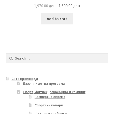
Original
Current
1,970.00
ден
1,699.00
ден
price
price
was:
is:
Add to cart
1,970.00 ден.
1,699.00 ден.
Search
for:
Сите производи
Базени и летна програма
Спорт, фитнес, рекреација и кампинг
Камперска опрема
Спортски камери
Фитнес и слабеење