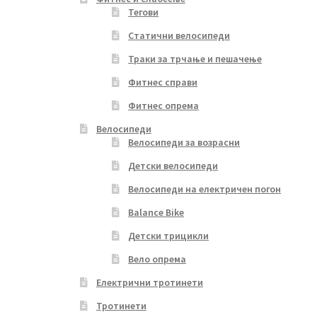
Тегови
Статични велосипеди
Траки за трчање и пешачење
Фитнес справи
Фитнес опрема
Велосипеди
Велосипеди за возрасни
Детски велосипеди
Велосипеди на електричен погон
Balance Bike
Детски трицикли
Вело опрема
Електрични тротинети
Тротинети