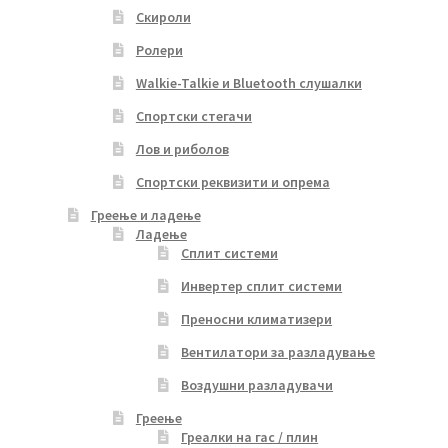
Скироли
Ролери
Walkie-Talkie и Bluetooth слушалки
Спортски стегачи
Лов и риболов
Спортски реквизити и опрема
Греење и ладење
Ладење
Сплит системи
Инвертер сплит системи
Преносни климатизери
Вентилатори за разладување
Воздушни разладувачи
Греење
Греалки на гас / плин