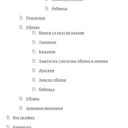
Ќебенца
Подароци
Облека
Маици со кратки ракави
Тренерки
Бањарки
Заштитна тактичка облека и опрема
Дуксери
Зимска облека
Ќебенца
Обувки
Домашни миленици
Мој профил
Кошничка