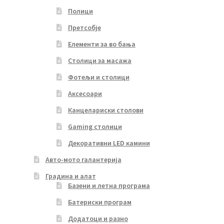
Полици
Претсобје
Елементи за во бања
Столици за масажа
Фотељи и столици
Аксесоари
Канцелариски столови
Gaming столици
Декоративни LED камини
Авто-мото галантерија
Градина и алат
Базени и летна програма
Батериски програм
Додатоци и разно