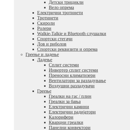
Детски трицикли
Вело опрема
Електрични тротинети
Тротинети
Скироли
Ролери
Walkie-Talkie и Bluetooth слушалки
Спортски стегачи
Лов и риболов
Спортски реквизити и опрема
Греење и ладење
Ладење
Сплит системи
Инвертер сплит системи
Преносни климатизери
Вентилатори за разладување
Воздушни разладувачи
Греење
Греалки на гас / плин
Греалки за бања
Електрични камини
Електрични радијатори
Калорифери
Кварцни греалки
Панелни конвектори