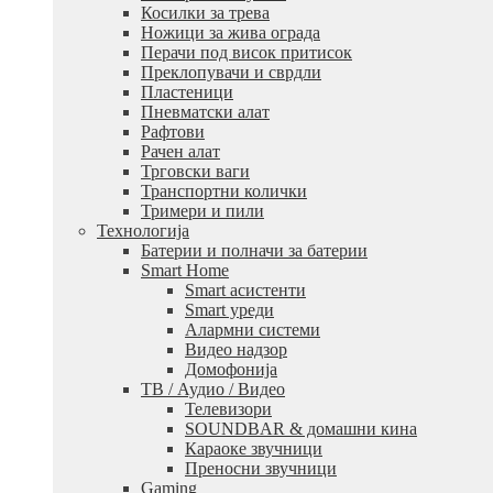
Косилки за трева
Ножици за жива ограда
Перачи под висок притисок
Преклопувачи и сврдли
Пластеници
Пневматски алат
Рафтови
Рачен алат
Трговски ваги
Транспортни колички
Тримери и пили
Технологија
Батерии и полначи за батерии
Smart Home
Smart асистенти
Smart уреди
Алармни системи
Видео надзор
Домофонија
ТВ / Аудио / Видео
Телевизори
SOUNDBAR & домашни кина
Караоке звучници
Преносни звучници
Gaming