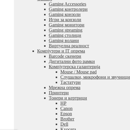
Gaming Accessories
Gaming контролери
Gaming конзоли
Игри за конзоли
Gaming монитори
Gaming streaming
Gaming столици
Gaming волани
Виртуелна реалност
Компјутери и IT опрема
Barcode скенери
Дигитални фото рамки
Компјутерска галантерија
Mouse / Mouse pad
Слушалки, микрофони и звучници
Тастатури
Мрежна опрема
Принтери
Тонери и кертриџи
HP
Canon
Epson
Brother
Dell
Kyocera