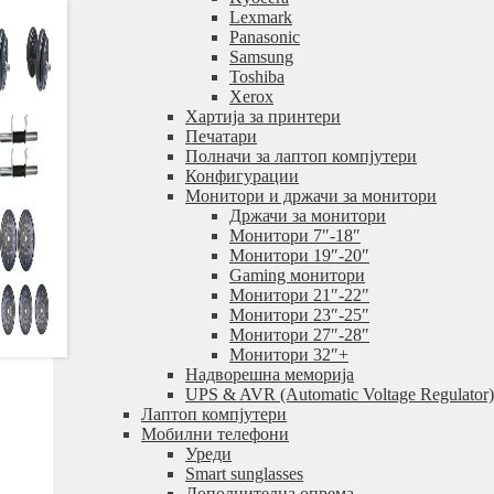
Lexmark
Panasonic
Samsung
Toshiba
Xerox
Хартија за принтери
Печатари
Полначи за лаптоп компјутери
Конфигурации
Монитори и држачи за монитори
Држачи за монитори
Монитори 7″-18″
Монитори 19″-20″
Gaming монитори
Монитори 21″-22″
Монитори 23″-25″
Монитори 27″-28″
Монитори 32″+
Надворешна меморија
UPS & AVR (Automatic Voltage Regulator)
Лаптоп компјутери
Мобилни телефони
Уреди
Smart sunglasses
Дополнителна опрема