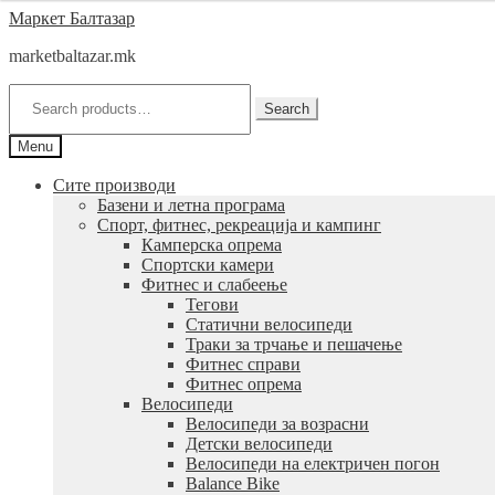
Skip
Skip
Маркет Балтазар
to
to
marketbaltazar.mk
navigation
content
Search
for:
Search
Menu
Сите производи
Базени и летна програма
Спорт, фитнес, рекреација и кампинг
Камперска опрема
Спортски камери
Фитнес и слабеење
Тегови
Статични велосипеди
Траки за трчање и пешачење
Фитнес справи
Фитнес опрема
Велосипеди
Велосипеди за возрасни
Детски велосипеди
Велосипеди на електричен погон
Balance Bike