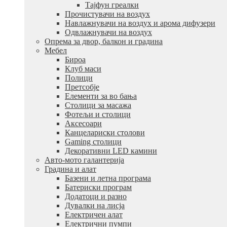
Тајфун греалки
Прочистувачи на воздух
Навлажнувачи на воздух и арома дифузери
Одвлажнувачи на воздух
Опрема за двор, балкон и градина
Мебел
Бироа
Клуб маси
Полици
Претсобје
Елементи за во бања
Столици за масажа
Фотељи и столици
Аксесоари
Канцелариски столови
Gaming столици
Декоративни LED камини
Авто-мото галантерија
Градина и алат
Базени и летна програма
Батериски програм
Додатоци и разно
Дувалки на лисја
Електричен алат
Електрични пумпи