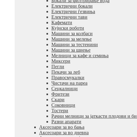
Бокали за филтрирање вода
Електрични бокали
Електрични ѓезвиња
Електрични тави
Кафемати
Кујнски роботи
Машини за колбаси
Машини за мелење
Машини за тестенини
Машини за шиење
Мелници за кафе и семиња
Миксери
Пегли
Пекачи за леб
Правосмукалки
Чистачи на пареа
Сецкалници
Фритези
Скари
Соковници
Тостери
Рачни мелници за јаткасти плодови и б
Разни апарати
Аксесоари за во бања
Аксесоари за во дневна