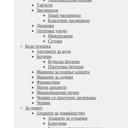
Таблети
Часовници
Smart часовници
Класични часовници
Дронови
Оптички уреди
Микроскопи
Сетови
Бела техника
Автомати за вода
Бојлери
Кујнски бојлери
Проточни бојлери
Машини за перење алишта
Машини за садови
Фрижидери
Мини шпорети
Микробранови печки
Чешми со проточно загревање
Чешми
За домот
Апарати за домаќинство
Апарати за пуканки
Блендери