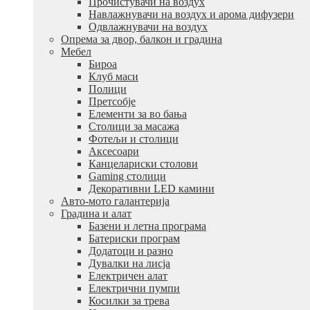
Прочистувачи на воздух
Навлажнувачи на воздух и арома дифузери
Одвлажнувачи на воздух
Опрема за двор, балкон и градина
Мебел
Бироа
Клуб маси
Полици
Претсобје
Елементи за во бања
Столици за масажа
Фотељи и столици
Аксесоари
Канцелариски столови
Gaming столици
Декоративни LED камини
Авто-мото галантерија
Градина и алат
Базени и летна програма
Батериски програм
Додатоци и разно
Дувалки на лисја
Електричен алат
Електрични пумпи
Косилки за трева