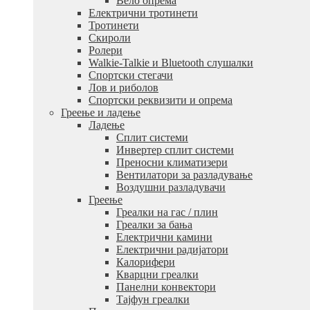
Вело опрема
Електрични тротинети
Тротинети
Скироли
Ролери
Walkie-Talkie и Bluetooth слушалки
Спортски стегачи
Лов и риболов
Спортски реквизити и опрема
Греење и ладење
Ладење
Сплит системи
Инвертер сплит системи
Преносни климатизери
Вентилатори за разладување
Воздушни разладувачи
Греење
Греалки на гас / плин
Греалки за бања
Електрични камини
Електрични радијатори
Калорифери
Кварцни греалки
Панелни конвектори
Тајфун греалки