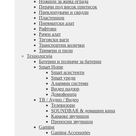
Ножици за жива ограда
Перачи под висок притисок
Преклопувачи и сврдли
Пластеници
Пневматски алат
Рафтови
Рачен алат
Трговски ваги
Транспортни колички
Тримери и пили
Технологија
Батерии и полначи за батерии
Smart Home
Smart асистенти
Smart уреди
Алармни системи
Видео надзор
Домофонија
ТВ / Аудио / Видео
Телевизори
SOUNDBAR & домашни кина
Караоке звучници
Преносни звучници
Gaming
Gaming Accessories