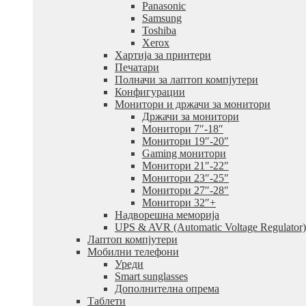
Panasonic
Samsung
Toshiba
Xerox
Хартија за принтери
Печатари
Полначи за лаптоп компјутери
Конфигурации
Монитори и држачи за монитори
Држачи за монитори
Монитори 7″-18″
Монитори 19″-20″
Gaming монитори
Монитори 21″-22″
Монитори 23″-25″
Монитори 27″-28″
Монитори 32″+
Надворешна меморија
UPS & AVR (Automatic Voltage Regulator)
Лаптоп компјутери
Мобилни телефони
Уреди
Smart sunglasses
Дополнителна опрема
Таблети