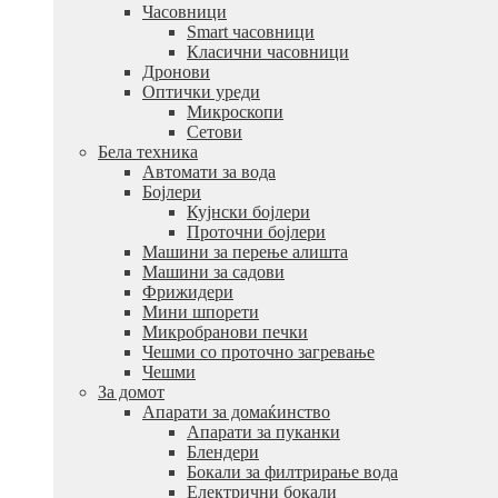
Часовници
Smart часовници
Класични часовници
Дронови
Оптички уреди
Микроскопи
Сетови
Бела техника
Автомати за вода
Бојлери
Кујнски бојлери
Проточни бојлери
Машини за перење алишта
Машини за садови
Фрижидери
Мини шпорети
Микробранови печки
Чешми со проточно загревање
Чешми
За домот
Апарати за домаќинство
Апарати за пуканки
Блендери
Бокали за филтрирање вода
Електрични бокали