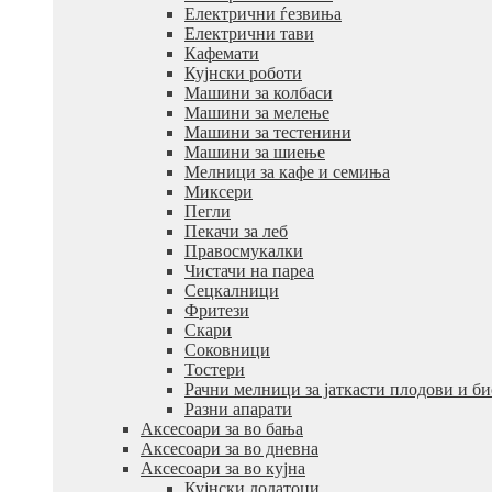
Електрични ѓезвиња
Електрични тави
Кафемати
Кујнски роботи
Машини за колбаси
Машини за мелење
Машини за тестенини
Машини за шиење
Мелници за кафе и семиња
Миксери
Пегли
Пекачи за леб
Правосмукалки
Чистачи на пареа
Сецкалници
Фритези
Скари
Соковници
Тостери
Рачни мелници за јаткасти плодови и б
Разни апарати
Аксесоари за во бања
Аксесоари за во дневна
Аксесоари за во кујна
Кујнски додатоци