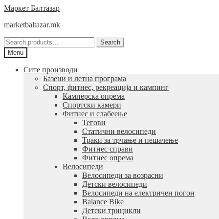
Skip
Skip
Маркет Балтазар
to
to
marketbaltazar.mk
navigation
content
Search
Search
for:
Menu
Сите производи
Базени и летна програма
Спорт, фитнес, рекреација и кампинг
Камперска опрема
Спортски камери
Фитнес и слабеење
Тегови
Статични велосипеди
Траки за трчање и пешачење
Фитнес справи
Фитнес опрема
Велосипеди
Велосипеди за возрасни
Детски велосипеди
Велосипеди на електричен погон
Balance Bike
Детски трицикли