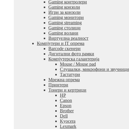
Gaming контролери
Gaming конзоли
Игри за конзоли
Gaming монитори
Gaming streaming
Gaming столици
Gaming волани
Виртуелна реалност
Компјутери и IT опрема
Barcode скенери
Дигитални фото рамки
Компјутерска галантерија
Mouse / Mouse pad
Слушалки, микрофони и звучници
Тастатури
Мрежна опрема
Принтери
Тонери и кертриџи
HP
Canon
Epson
Brother
Dell
Kyocera
Lexmark