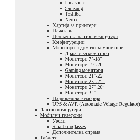
Panasonic
Samsung
Toshiba
Xerox
Хартија за принтери
Печатари
Полначи за лаптоп компјутери
Конфигурации
Монитори и држачи за монитори
Држачи за монитори
Монитори 7″-18″
Монитори 19″-20″
Gaming монитори
Монитори 21″-22″
Монитори 23″-25″
Монитори 27″-28″
Монитори 32″+
Надворешна меморија
UPS & AVR (Automatic Voltage Regulator)
Лаптоп компјутери
Мобилни телефони
Уреди
Smart sunglasses
Дополнителна опрема
Таблети