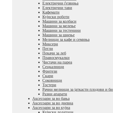
Електрични ѓезвиња
Електрични тави
Кафемати
Кујнски роботи
Машини за колбаси
Машини за мелење
Машини за тестенини
Машини за шиење
Мелници за кафе и семиња
Миксери
Пегли
Пекачи за леб
Правосмукалки
Чистачи на пареа
Сецкалници
Фритези
Скари
Соковници
Тостери
Рачни мелници за јаткасти плодови и б
Разни апарати
Аксесоари за во бања
Аксесоари за во дневна
Аксесоари за во кујна
Кујнски додатоци