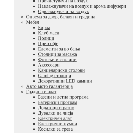
Прочистувачи на воздух
Навлажнувачи на воздух и арома дифузери
Одвлажнувачи на воздух
Опрема за двор, балкон и градина
Мебел
Бироа
Клуб маси
Полици
Претсобје
Елементи за во бања
Столици за масажа
Фотељи и столици
Аксесоари
Канцелариски столови
Gaming столици
Декоративни LED камини
Авто-мото галантерија
Градина и алат
Базени и летна програма
Батериски програм
Додатоци и разно
Дувалки на лисја
Електричен алат
Електрични пумпи
Косилки за трева