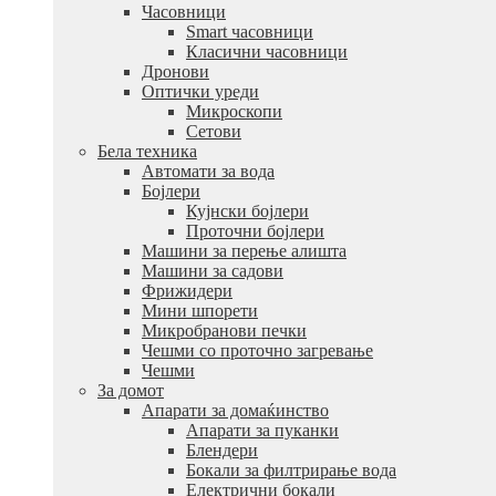
Часовници
Smart часовници
Класични часовници
Дронови
Оптички уреди
Микроскопи
Сетови
Бела техника
Автомати за вода
Бојлери
Кујнски бојлери
Проточни бојлери
Машини за перење алишта
Машини за садови
Фрижидери
Мини шпорети
Микробранови печки
Чешми со проточно загревање
Чешми
За домот
Апарати за домаќинство
Апарати за пуканки
Блендери
Бокали за филтрирање вода
Електрични бокали