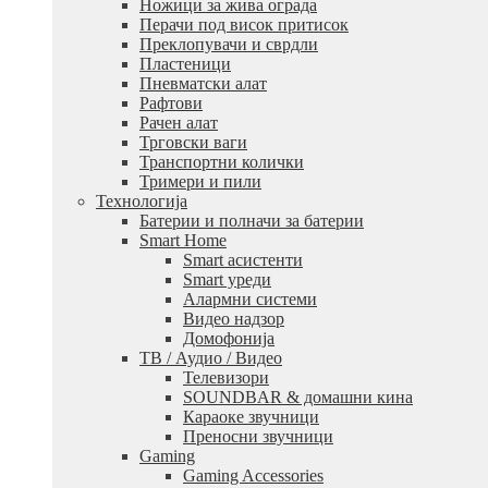
Ножици за жива ограда
Перачи под висок притисок
Преклопувачи и сврдли
Пластеници
Пневматски алат
Рафтови
Рачен алат
Трговски ваги
Транспортни колички
Тримери и пили
Технологија
Батерии и полначи за батерии
Smart Home
Smart асистенти
Smart уреди
Алармни системи
Видео надзор
Домофонија
ТВ / Аудио / Видео
Телевизори
SOUNDBAR & домашни кина
Караоке звучници
Преносни звучници
Gaming
Gaming Accessories