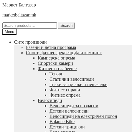
Skip
Skip
Маркет Балтазар
to
to
marketbaltazar.mk
navigation
content
Search
Search
for:
Menu
Сите производи
Базени и летна програма
Спорт, фитнес, рекреација и кампинг
Камперска опрема
Спортски камери
Фитнес и слабеење
Тегови
Статични велосипеди
Траки за трчање и пешачење
Фитнес справи
Фитнес опрема
Велосипеди
Велосипеди за возрасни
Детски велосипеди
Велосипеди на електричен погон
Balance Bike
Детски трицикли