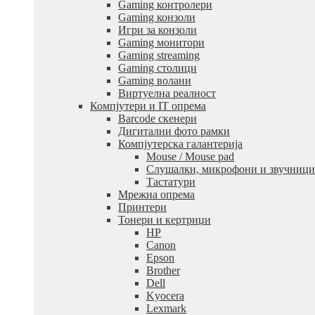
Gaming контролери
Gaming конзоли
Игри за конзоли
Gaming монитори
Gaming streaming
Gaming столици
Gaming волани
Виртуелна реалност
Компјутери и IT опрема
Barcode скенери
Дигитални фото рамки
Компјутерска галантерија
Mouse / Mouse pad
Слушалки, микрофони и звучници
Тастатури
Мрежна опрема
Принтери
Тонери и кертриџи
HP
Canon
Epson
Brother
Dell
Kyocera
Lexmark