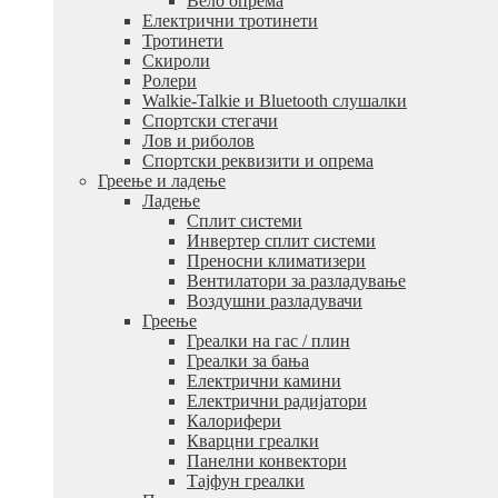
Вело опрема
Електрични тротинети
Тротинети
Скироли
Ролери
Walkie-Talkie и Bluetooth слушалки
Спортски стегачи
Лов и риболов
Спортски реквизити и опрема
Греење и ладење
Ладење
Сплит системи
Инвертер сплит системи
Преносни климатизери
Вентилатори за разладување
Воздушни разладувачи
Греење
Греалки на гас / плин
Греалки за бања
Електрични камини
Електрични радијатори
Калорифери
Кварцни греалки
Панелни конвектори
Тајфун греалки