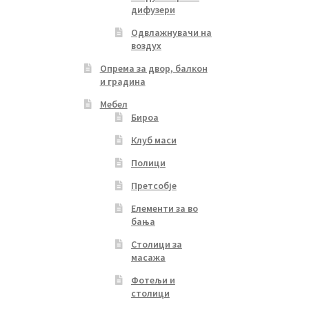
дифузери
Одвлажнувачи на
воздух
Опрема за двор, балкон
и градина
Мебел
Бироа
Клуб маси
Полици
Претсобје
Елементи за во
бања
Столици за
масажа
Фотељи и
столици