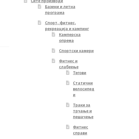
Сите производи
Базени и летна
програма
Спорт, фитнес,
рекреација и кампинг
Камперска
опрема
Спортски камери
Фитнес и
слабеење
Тегови
Статични
велосипед
и
Траки за
трчање и
пешачење
Фитнес
справи