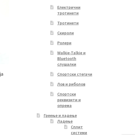
Електрични
тротинети
Тротинети
Скироли
Ролери
Walkie-Talkie и
Bluetooth
слушалки
ја
Спортски стегачи
Лов и риболов
Спортски
реквизити и
опрема
Греење и ладење
Ладење
Сплит
системи