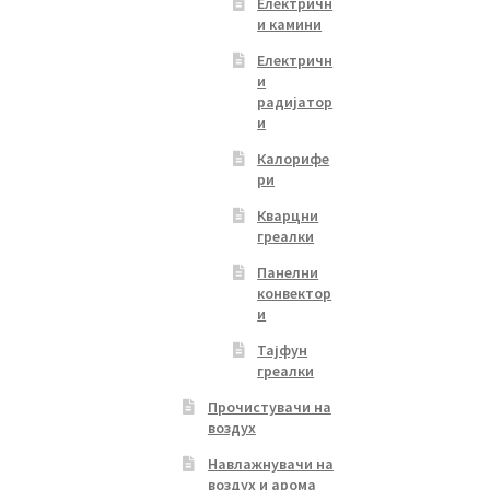
Електричн
и камини
Електричн
и
радијатор
и
Калорифе
ри
Кварцни
греалки
Панелни
конвектор
и
Тајфун
греалки
Прочистувачи на
воздух
Навлажнувачи на
воздух и арома