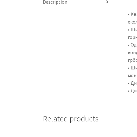
Description
• К
еко
• Ши
гор
• Од
кон
грб
• Ши
мон
• Ди
• Ди
Related products