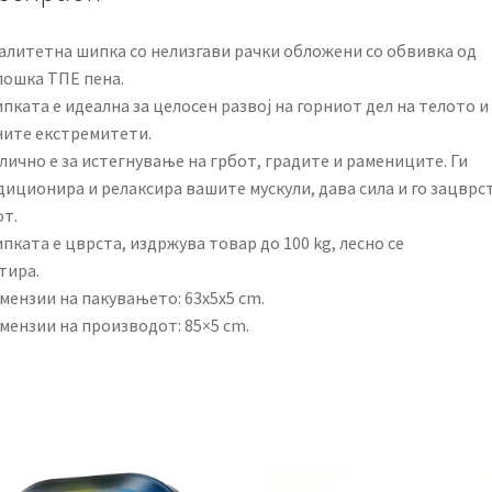
валитетна шипка со нелизгави рачки обложени со обвивка од
лошка ТПЕ пена.
пката е идеална за целосен развој на горниот дел на телото и
ните екстремитети.
лично е за истегнување на грбот, градите и рамениците. Ги
диционира и релаксира вашите мускули, дава сила и го зацврс
от.
пката е цврста, издржува товар до 100 kg, лесно се
тира.
мензии на пакувањето: 63x5x5 cm.
мензии на производот: 85×5 cm.