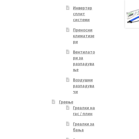
Инвертер
сплит
системи
Преносни
климатизе
ри
Вентилато
ри за
разладува
ње
Воздушни
разладува
чи
Греење
Греалки на
гас / плин
Греалки за
бања