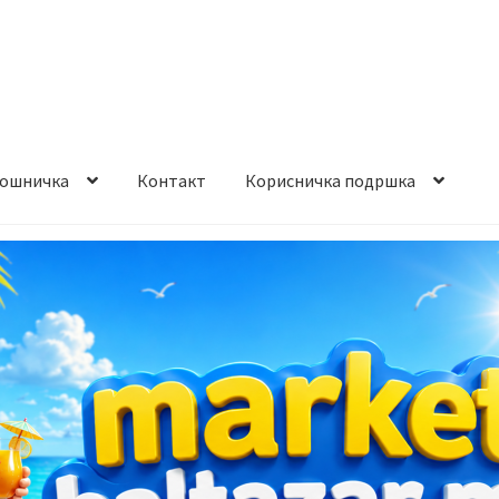
ошничка
Контакт
Корисничка подршка
става и начин на плаќање
Контакт
Корисничка подршка
а на производ
Сите производи
Услови за користење