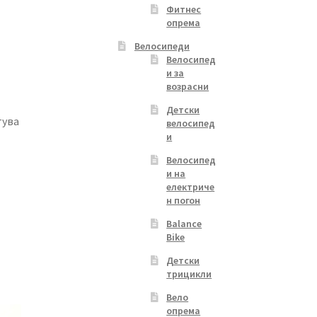
Фитнес
опрема
Велосипеди
Велосипед
и за
возрасни
Детски
тува
велосипед
и
Велосипед
и на
електриче
н погон
Balance
Bike
Детски
трицикли
Вело
опрема