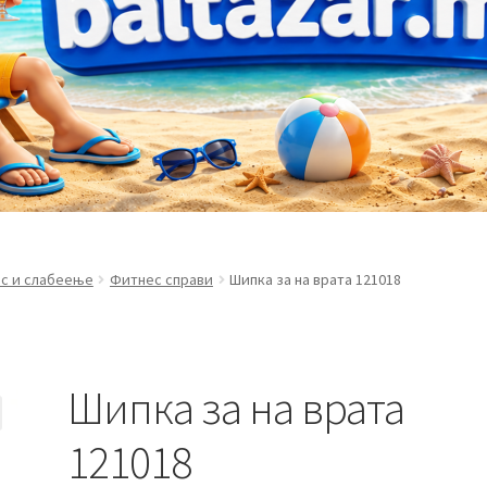
с и слабеење
Фитнес справи
Шипка за на врата 121018
Шипка за на врата
121018