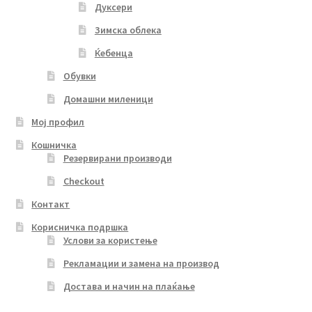
Дуксери
Зимска облека
Ќебенца
Обувки
Домашни миленици
Мој профил
Кошничка
Резервирани производи
Checkout
Контакт
Корисничка подршка
Услови за користење
Рекламации и замена на производ
Достава и начин на плаќање