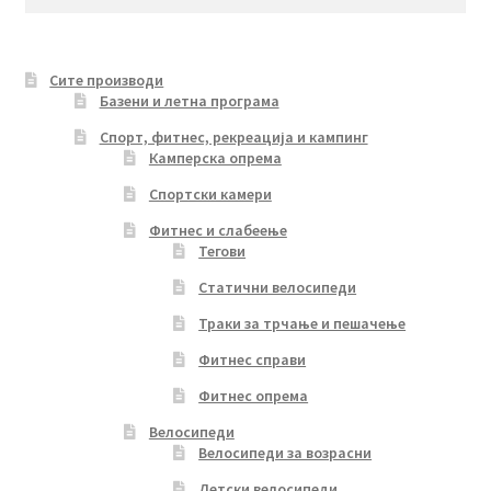
may
for:
be
chosen
Сите производи
on
Базени и летна програма
the
product
Спорт, фитнес, рекреација и кампинг
Камперска опрема
page
Спортски камери
Фитнес и слабеење
Тегови
Статични велосипеди
Траки за трчање и пешачење
Фитнес справи
Фитнес опрема
Велосипеди
Велосипеди за возрасни
Детски велосипеди