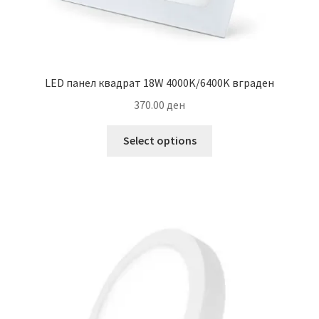
LED панел квадрат 18W 4000K/6400K вграден
370.00
ден
This
Select options
product
has
multiple
variants.
The
options
may
be
chosen
on