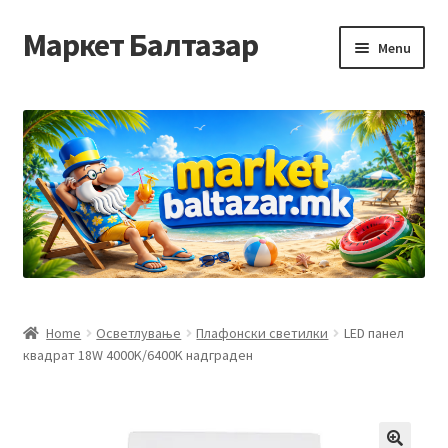
Маркет Балтазар
Skip
Skip
Menu
to
to
navigation
content
Home
Checkout
Homepage
Privacy Policy
Достава и начин на плаќање
Home
Осветлување
Плафонски светилки
LED панел
квадрат 18W 4000K/6400K надграден
Контакт
Корисничка подршка