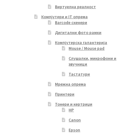
Виртуелна реалност
Компјутери и IT опрема
Barcode скенери
Дигитални фото рамки
Компјутерска галантерија
Mouse / Mouse pad
Слушалки, микрофони и
звучници
Тастатури
Мрежна опрема
Принтери
Тонери и кертриџи
HP
Canon
Epson