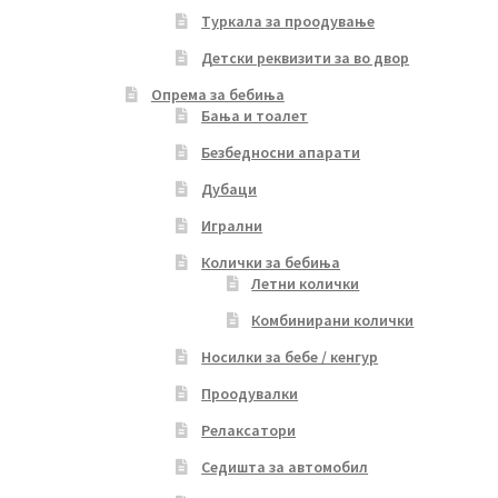
Туркала за проодување
Детски реквизити за во двор
Опрема за бебиња
Бања и тоалет
Безбедносни апарати
Дубаци
Игрални
Колички за бебиња
Летни колички
Комбинирани колички
Носилки за бебе / кенгур
Проодувалки
Релаксатори
Седишта за автомобил