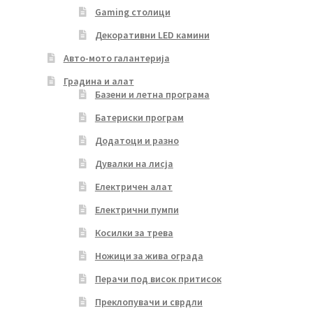
Gaming столици
Декоративни LED камини
Авто-мото галантерија
Градина и алат
Базени и летна програма
Батериски програм
Додатоци и разно
Дувалки на лисја
Електричен алат
Електрични пумпи
Косилки за трева
Ножици за жива ограда
Перачи под висок притисок
Преклопувачи и сврдли