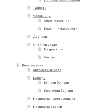
Таблети
Часовници
Smart часовници
Класични часовници
Дронови
Оптички уреди
Микроскопи
Сетови
Бела техника
Автомати за вода
Бојлери
Кујнски бојлери
Проточни бојлери
Машини за перење алишта
Машини за садови