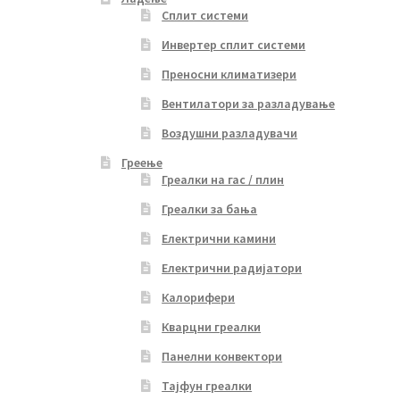
Сплит системи
Инвертер сплит системи
Преносни климатизери
Вентилатори за разладување
Воздушни разладувачи
Греење
Греалки на гас / плин
Греалки за бања
Електрични камини
Електрични радијатори
Калорифери
Кварцни греалки
Панелни конвектори
Тајфун греалки