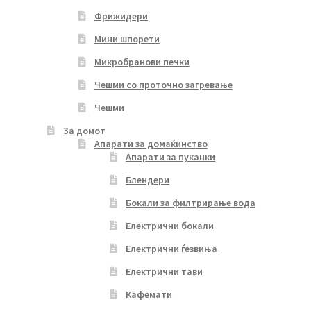
Фрижидери
Мини шпорети
Микробранови печки
Чешми со проточно загревање
Чешми
За домот
Апарати за домаќинство
Апарати за пуканки
Блендери
Бокали за филтрирање вода
Електрични бокали
Електрични ѓезвиња
Електрични тави
Кафемати