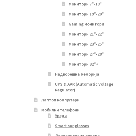
Монитори 7″-18″
Монитори 19″-20″
Gaming монитори
Монитори 21″-22″
Монитори 23″-25″
Монитори 27″-28″
Монитори 32″+
Надворешна меморија
UPS & AVR (Automatic Voltage
Regulator)
Лаптоп компјутери
Мобилни телефони
Уреди
Smart sunglasses
Дополнителна опрема