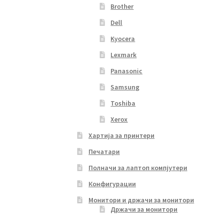
Brother
Dell
Kyocera
Lexmark
Panasonic
Samsung
Toshiba
Xerox
Хартија за принтери
Печатари
Полначи за лаптоп компјутери
Конфигурации
Монитори и држачи за монитори
Држачи за монитори