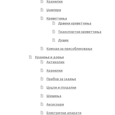
Хранилки
Џампери
Креветчиња
Дрвени креветчиња
Транспортни креветчиња
Душек
Комоди за пресоблекување
Хранење и доење
Антиколик
Хранилки
Прибор за јадење
Цуцли и глодалки
Шишиња
Аксесоари
Електрични апарати