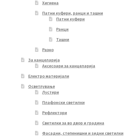
Хигиена
Патни куфери, ранци и ташни
Патни куфери
Ранци
Ташни
Разно
За канцеларија
Аксесоари за канцеларија
Електро материјали
Осветлување
Лустери
Плафонски светилки
Рефлектори
Светилки за во двор и градина
Фасадни, степенишни и ѕидни светилки