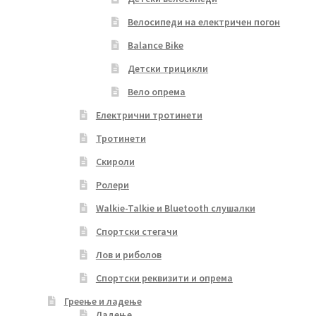
Велосипеди на електричен погон
Balance Bike
Детски трицикли
Вело опрема
Електрични тротинети
Тротинети
Скироли
Ролери
Walkie-Talkie и Bluetooth слушалки
Спортски стегачи
Лов и риболов
Спортски реквизити и опрема
Греење и ладење
Ладење