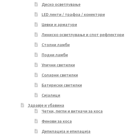
Диско осветлување
LED ленти / трафоа / конектори
Цевки и арматури
Линиско осветлување и спот рефлектори
Столни ламби
Подни ламби
Улични светилки
Соларни светилки
Батериски светилки
Сијалици
Здравје и убавина
Четки, пегли и виткачи за коса
Фенови за коса
Депилација и епилација