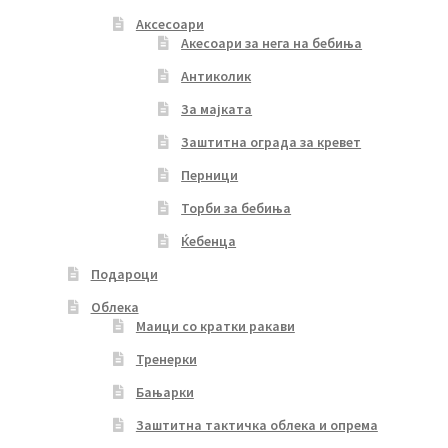
Аксесоари
Акесоари за нега на бебиња
Антиколик
За мајката
Заштитна ограда за кревет
Перници
Торби за бебиња
Ќебенца
Подароци
Облека
Маици со кратки ракави
Тренерки
Бањарки
Заштитна тактичка облека и опрема