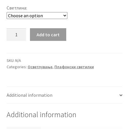
Светлина:
LED
Add to cart
панел
квадрат
18W
4000K/6400K
SKU:
N/A
Categories:
Осветлување
,
Плафонски светилки
надграден
quantity
Additional information
Additional information