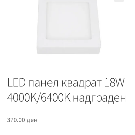
Кошничка
Мој профил
Рекламации и замена на производ
Сите производи
Услови за користење
LED панел квадрат 18W
4000K/6400K надграден
370.00
ден