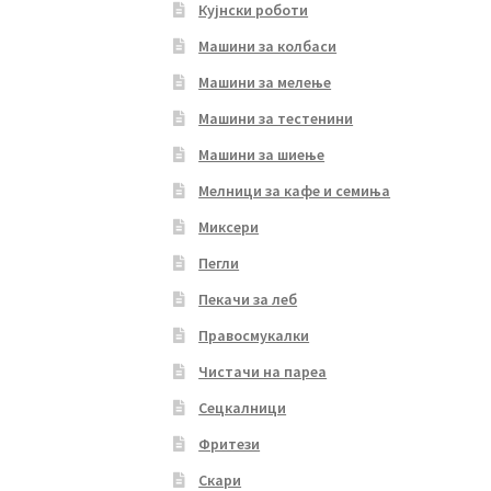
Кујнски роботи
Машини за колбаси
Машини за мелење
Машини за тестенини
Машини за шиење
Мелници за кафе и семиња
Миксери
Пегли
Пекачи за леб
Правосмукалки
Чистачи на пареа
Сецкалници
Фритези
Скари