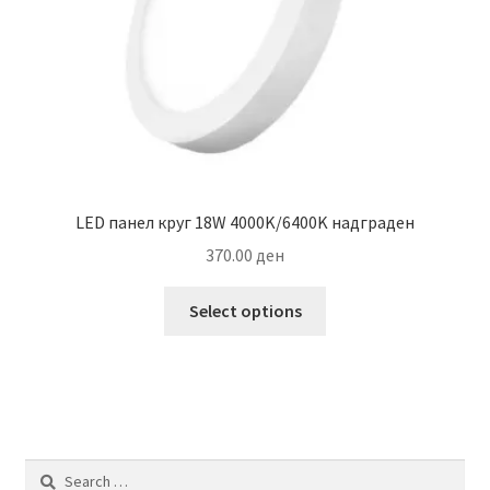
the
product
page
LED панел круг 18W 4000K/6400K надграден
370.00
ден
This
Select options
product
has
multiple
variants.
The
options
Search