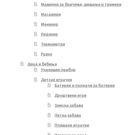
Машинки за бричење, шишање и тримери
Масажери
Маникир
Педикир
Термометри
Разно
Деца и бебиња
Училишен прибор
Детски играчки
Батерии и полначи за батерии
Друштвени игри
Зимска забава
Летна забава
Плишани играчки
Играчки за деца