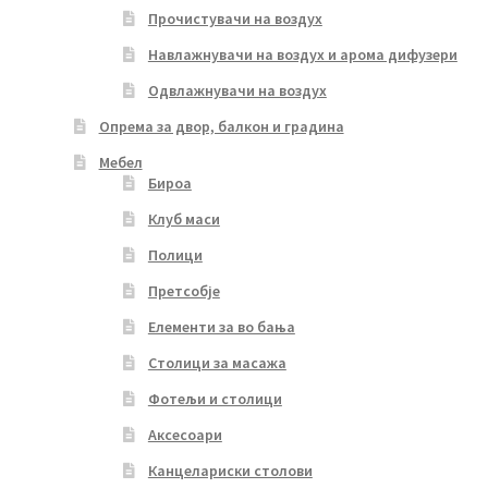
Прочистувачи на воздух
Навлажнувачи на воздух и арома дифузери
Одвлажнувачи на воздух
Опрема за двор, балкон и градина
Мебел
Бироа
Клуб маси
Полици
Претсобје
Елементи за во бања
Столици за масажа
Фотељи и столици
Аксесоари
Канцелариски столови