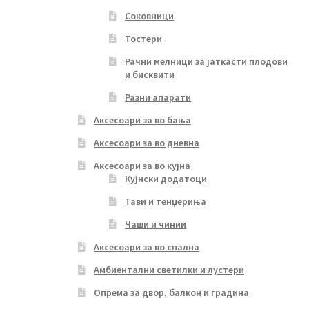
Соковници
Тостери
Рачни мелници за јаткасти плодови
и бисквити
Разни апарати
Аксесоари за во бања
Аксесоари за во дневна
Аксесоари за во кујна
Кујнски додатоци
Тави и тенџериња
Чаши и чинии
Аксесоари за во спална
Амбиентални светилки и лустери
Опрема за двор, балкон и градина