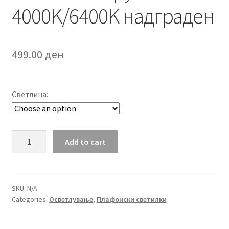
4000K/6400K надграден
499.00
ден
Светлина:
LED
Add to cart
панел
круг
24W
4000K/6400K
SKU:
N/A
Categories:
Осветлување
,
Плафонски светилки
надграден
quantity