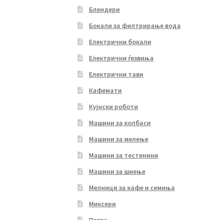
Блендери
Бокали за филтрирање вода
Електрични бокали
Електрични ѓезвиња
Електрични тави
Кафемати
Кујнски роботи
Машини за колбаси
Машини за мелење
Машини за тестенини
Машини за шиење
Мелници за кафе и семиња
Миксери