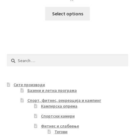
This
Select options
product
has
multiple
variants.
The
options
Search
may
for:
be
chosen
Сите производи
on
Базени и летна програма
the
product
Спорт, фитнес, рекреација и кампинг
Камперска опрема
page
Спортски камери
Фитнес и слабеење
Тегови