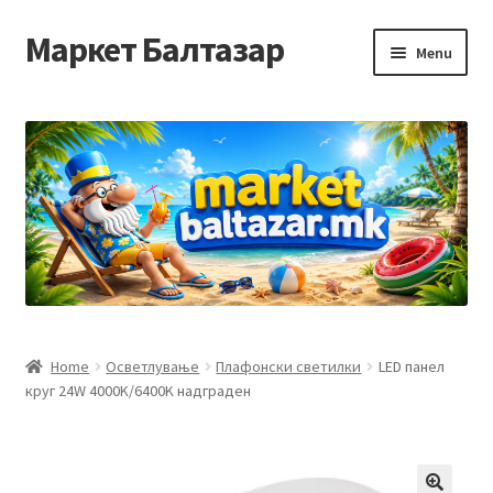
Маркет Балтазар
Skip
Skip
Menu
to
to
navigation
content
Home
Checkout
Homepage
Privacy Policy
Достава и начин на плаќање
Home
Осветлување
Плафонски светилки
LED панел
круг 24W 4000K/6400K надграден
Контакт
Корисничка подршка