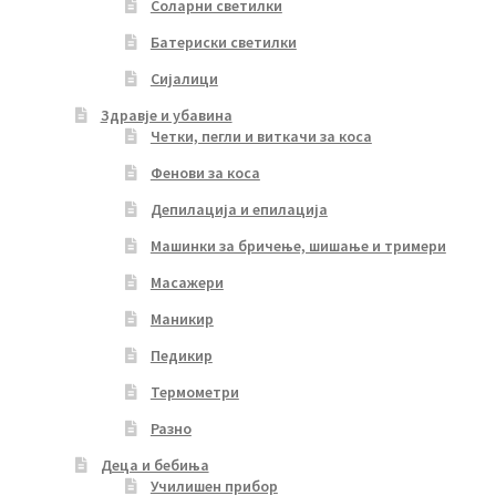
Соларни светилки
Батериски светилки
Сијалици
Здравје и убавина
Четки, пегли и виткачи за коса
Фенови за коса
Депилација и епилација
Машинки за бричење, шишање и тримери
Масажери
Маникир
Педикир
Термометри
Разно
Деца и бебиња
Училишен прибор