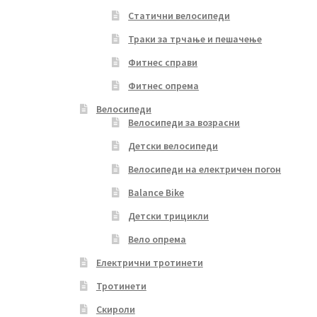
Статични велосипеди
Траки за трчање и пешачење
Фитнес справи
Фитнес опрема
Велосипеди
Велосипеди за возрасни
Детски велосипеди
Велосипеди на електричен погон
Balance Bike
Детски трицикли
Вело опрема
Електрични тротинети
Тротинети
Скироли