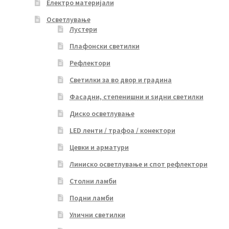
Електро материјали
Осветлување
Лустери
Плафонски светилки
Рефлектори
Светилки за во двор и градина
Фасадни, степенишни и ѕидни светилки
Диско осветлување
LED ленти / трафоа / конектори
Цевки и арматури
Линиско осветлување и спот рефлектори
Столни ламби
Подни ламби
Улични светилки