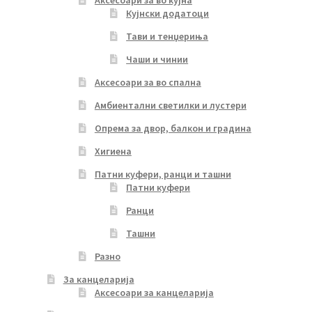
Аксесоари за во кујна
Кујнски додатоци
Тави и тенџериња
Чаши и чинии
Аксесоари за во спална
Амбиентални светилки и лустери
Опрема за двор, балкон и градина
Хигиена
Патни куфери, ранци и ташни
Патни куфери
Ранци
Ташни
Разно
За канцеларија
Аксесоари за канцеларија