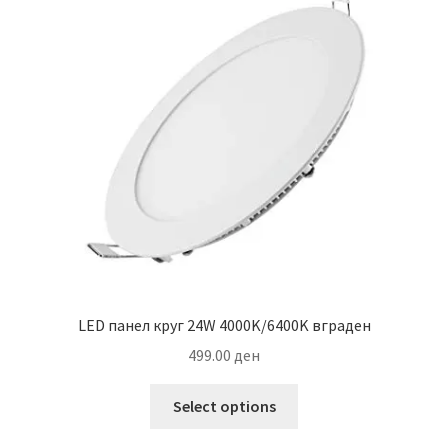
LED панел круг 24W 4000K/6400K вграден
499.00
ден
This
Select options
product
has