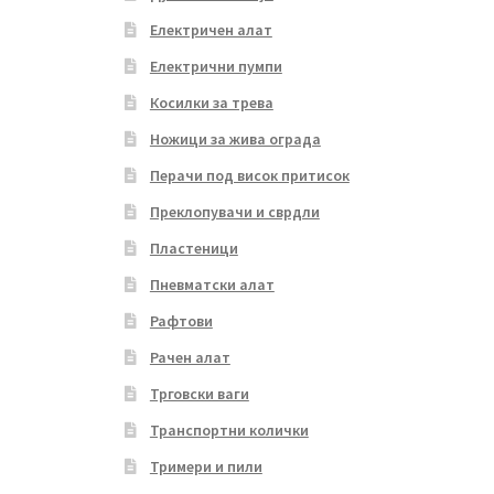
Електричен алат
Електрични пумпи
Косилки за трева
Ножици за жива ограда
Перачи под висок притисок
Преклопувачи и сврдли
Пластеници
Пневматски алат
Рафтови
Рачен алат
Трговски ваги
Транспортни колички
Тримери и пили