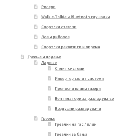
Ролери
Walkie-Talkie и Bluetooth слушалки
Спортски стегачи
Лов и риболов
Спортски реквизити и опрема
Греење и ладење
Ладење
Сплит системи
Инвертер сплит системи
Преносни климатизери
Вентилатори за разладување
Воздушни разладувачи
Греење
Греалки на гас / плин
Греалки за бања