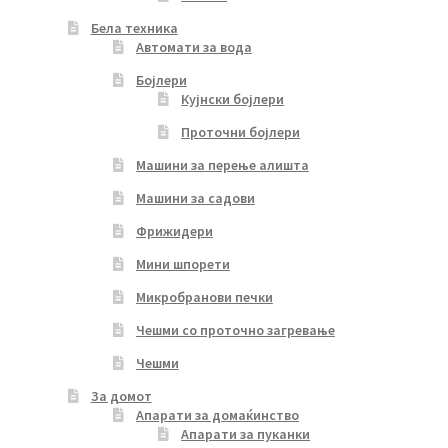
Бела техника
Автомати за вода
Бојлери
Кујнски бојлери
Проточни бојлери
Машини за перење алишта
Машини за садови
Фрижидери
Мини шпорети
Микробранови печки
Чешми со проточно загревање
Чешми
За домот
Апарати за домаќинство
Апарати за пуканки