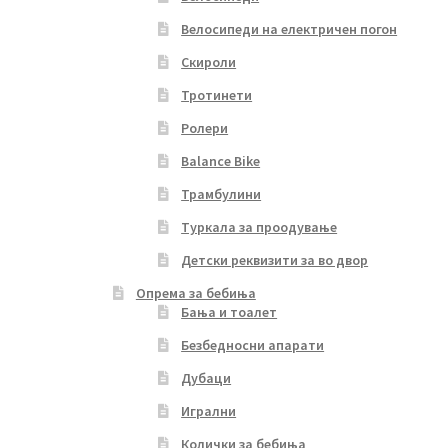
Велосипеди на електричен погон
Скироли
Тротинети
Ролери
Balance Bike
Трамбулини
Туркала за проодување
Детски реквизити за во двор
Опрема за бебиња
Бања и тоалет
Безбедносни апарати
Дубаци
Игрални
Колички за бебиња