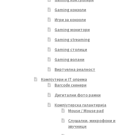
Gaming конзоли
Игри за конзоли
Gaming монитори
Gaming streaming
Gaming столици
Gaming волани
Виртуелна реалност
Компјутери и IT опрема
Barcode скенери
Дигитални фото рамки
Компјутерска галантерија
Mouse / Mouse pad
Слушалки, микрофони и
звучници