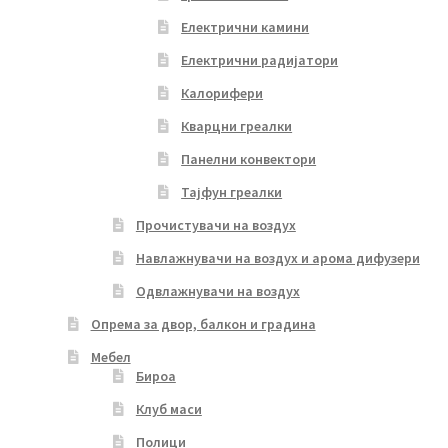
Електрични камини
Електрични радијатори
Калорифери
Кварцни греалки
Панелни конвектори
Тајфун греалки
Прочистувачи на воздух
Навлажнувачи на воздух и арома дифузери
Одвлажнувачи на воздух
Опрема за двор, балкон и градина
Мебел
Бироа
Клуб маси
Полици