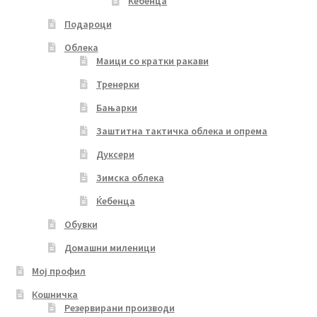
Ќебенца
Подароци
Облека
Маици со кратки ракави
Тренерки
Бањарки
Заштитна тактичка облека и опрема
Дуксери
Зимска облека
Ќебенца
Обувки
Домашни миленици
Мој профил
Кошничка
Резервирани производи