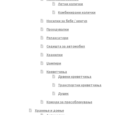
Летни колички
Комбинирани колички
Носилки за бебе / кенгур
Проодувалки
Релаксатори
Седишта за автомобил
Хранилки
Џампери
Креветчиња
Дрвени креветчиња
Транспортни креветчиња
Душек
Комоди за пресоблекување
Хранење и доење