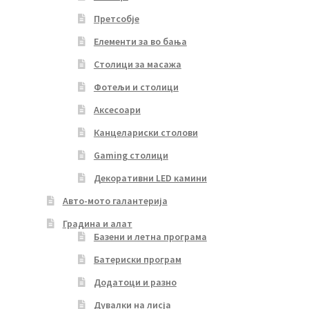
Претсобје
Елементи за во бања
Столици за масажа
Фотељи и столици
Аксесоари
Канцелариски столови
Gaming столици
Декоративни LED камини
Авто-мото галантерија
Градина и алат
Базени и летна програма
Батериски програм
Додатоци и разно
Дувалки на лисја