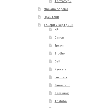
Тастатури
Мрежна опрема
Принтери
Тонери и кертриџи
HP
Canon
Epson
Brother
Dell
Kyocera
Lexmark
Panasonic
Samsung
Toshiba