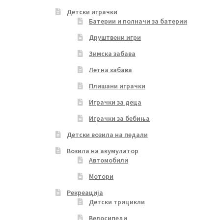
Детски играчки
Батерии и полначи за батерии
Друштвени игри
Зимска забава
Летна забава
Плишани играчки
Играчки за деца
Играчки за бебиња
Детски возила на педали
Возила на акумулатор
Автомобили
Мотори
Рекреација
Детски трицикли
Велосипеди