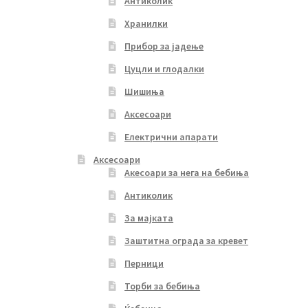
Антиколик
Хранилки
Прибор за јадење
Цуцли и глодалки
Шишиња
Аксесоари
Електрични апарати
Аксесоари
Акесоари за нега на бебиња
Антиколик
За мајката
Заштитна ограда за кревет
Перници
Торби за бебиња