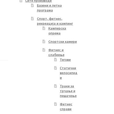
Сите производи
Базени и летна
програма
Спорт, фитнес,
рекреација и кампинг
Камперска
опрема
Спортски камери
Фитнес и
слабеење
Тегови
Статични
велосипед
и
Траки за
трчање и
пешачење
Фитнес
справи