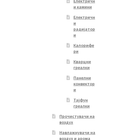
Електричн
и камини
Електричн
и
радијатор
и
Калорифе
ри
Кварцни
греалки
Панелни
конвектор
и
Тајфун
греалки
Прочистувачи на
воздух
Навлажнувачи на
воздух и арома