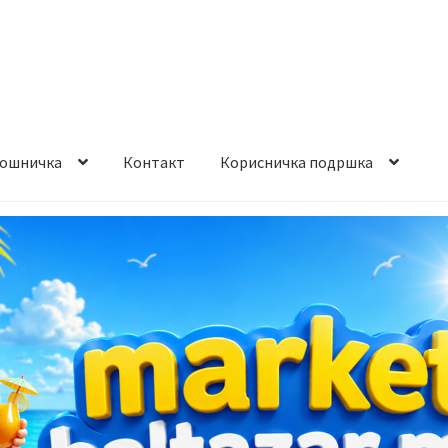
ошничка
Контакт
Корисничка подршка
става и начин на плаќање
Контакт
Корисничка подршка
а на производ
Сите производи
Услови за користење