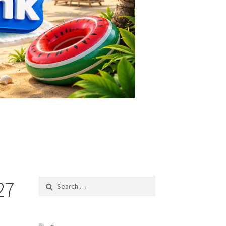
27
Search
for: