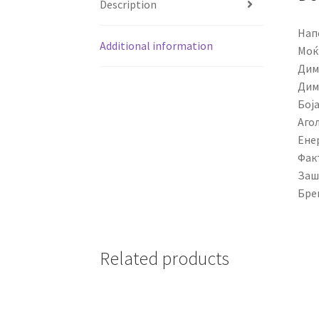
Description
Нап
Additional information
Моќ
Дим
Дим
Боја
Агол
Ене
Фак
Заш
Бре
Related products