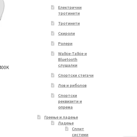
Електрични
тротинети
Тротинети
Скироли
Ролери
Walkie-Talkie и
Bluetooth
слушалки
400K
Спортски стегачи
Лов и риболов
s
Спортски
duct
реквизити и
s
опрема
tiple
Греење и ладење
iants.
Ладење
e
Сплит
ions
системи