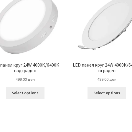
 панел круг 24W 4000K/6400K
LED панел круг 24W 4000K/6
надграден
вграден
499.00
ден
499.00
ден
This
Thi
Select options
Select options
product
pro
has
ha
multiple
mul
variants.
var
The
Th
options
opt