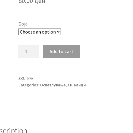
80.00
ден
Боја
Лед
Add to cart
сијалица
4W
G45
Е27
SKU:
N/A
Categories:
Осветлување
,
Сијалици
quantity
scription