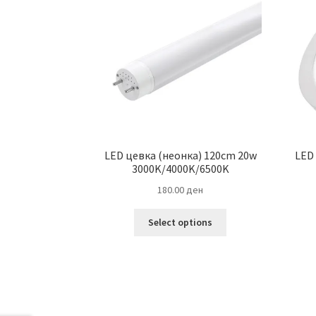
LED цевка (неонка) 120cm 20w
LED
3000K/4000K/6500K
180.00
ден
This
Select options
product
has
multiple
variants.
The
options