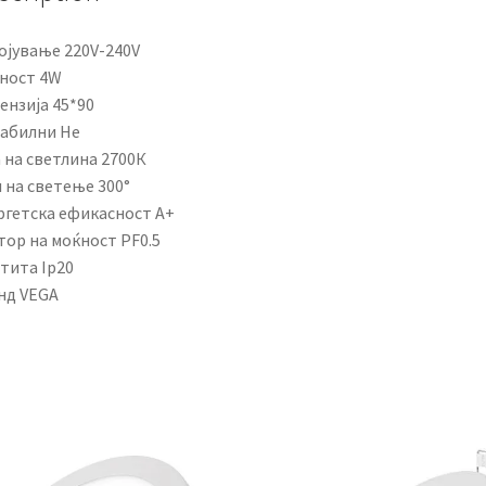
ојување 220V-240V
ност 4W
ензија 45*90
абилни Не
 на светлина 2700К
 на светење 300°
ргетска ефикасност A+
тор на моќност PF0.5
тита Ip20
нд VEGA