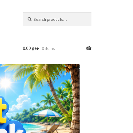
Search
Search
for:
0.00
ден
0 items