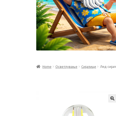
Home
Осветлување
Сијалици
Лед сијал