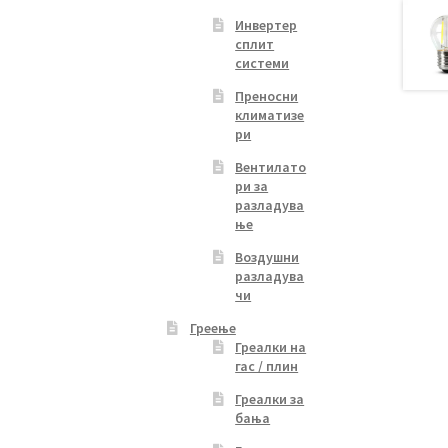
y
Инвертер
сплит
osen
системи
Преносни
климатизе
duct
ри
ge
Вентилато
ри за
разладува
ње
Воздушни
разладува
чи
Греење
Греалки на
гас / плин
Греалки за
бања