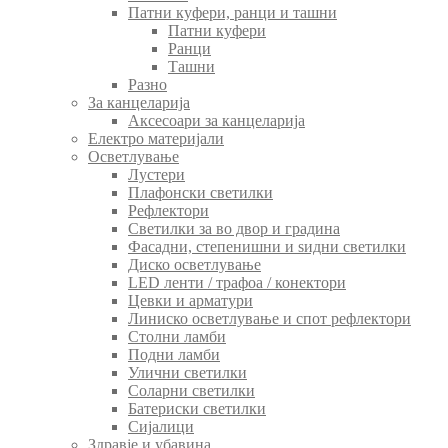
Патни куфери, ранци и ташни
Патни куфери
Ранци
Ташни
Разно
За канцеларија
Аксесоари за канцеларија
Електро материјали
Осветлување
Лустери
Плафонски светилки
Рефлектори
Светилки за во двор и градина
Фасадни, степенишни и ѕидни светилки
Диско осветлување
LED ленти / трафоа / конектори
Цевки и арматури
Линиско осветлување и спот рефлектори
Столни ламби
Подни ламби
Улични светилки
Соларни светилки
Батериски светилки
Сијалици
Здравје и убавина