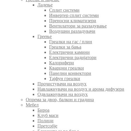
Ладење
Сплит системи
Инвертер сплит системи
Преносни климатизери
Вентилатори за разладување
Воздушни разладувачи
Греење
Греалки на гас / плин
Греалки за бања
Електрични камини
Електрични радијатори
Калорифери
Кварцни греалки
Панелни конвектори
Тајфун греалки
Прочистувачи на воздух
Навлажнувачи на воздух и арома дифузери
Одвлажнувачи на воздух
Опрема за двор, балкон и градина
Мебел
Бироа
Клуб маси
Полици
Претсобје