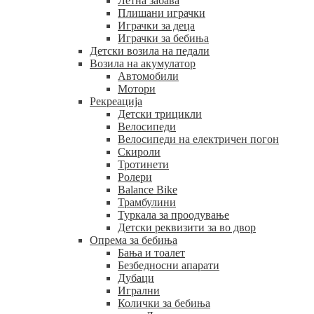
Летна забава
Плишани играчки
Играчки за деца
Играчки за бебиња
Детски возила на педали
Возила на акумулатор
Автомобили
Мотори
Рекреација
Детски трицикли
Велосипеди
Велосипеди на електричен погон
Скироли
Тротинети
Ролери
Balance Bike
Трамбулини
Туркала за проодување
Детски реквизити за во двор
Опрема за бебиња
Бања и тоалет
Безбедносни апарати
Дубаци
Игрални
Колички за бебиња