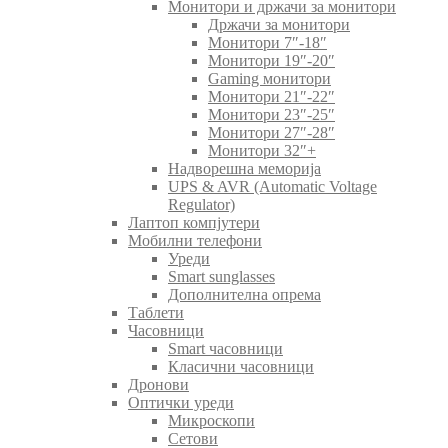
Монитори и држачи за монитори
Држачи за монитори
Монитори 7″-18″
Монитори 19″-20″
Gaming монитори
Монитори 21″-22″
Монитори 23″-25″
Монитори 27″-28″
Монитори 32″+
Надворешна меморија
UPS & AVR (Automatic Voltage
Regulator)
Лаптоп компјутери
Мобилни телефони
Уреди
Smart sunglasses
Дополнителна опрема
Таблети
Часовници
Smart часовници
Класични часовници
Дронови
Оптички уреди
Микроскопи
Сетови