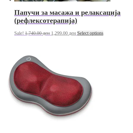
Папучи за масажа и релаксација
(рефлексотерапија)
Original
Current
This
Sale!
1,740.00
ден
1,299.00
ден
Select options
price
price
product
was:
is:
has
1,740.00 ден.
1,299.00 ден.
multiple
variants.
The
options
may
be
chosen
on
the
product
page