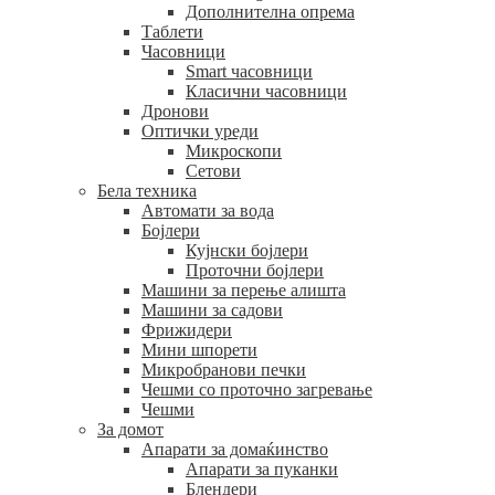
Дополнителна опрема
Таблети
Часовници
Smart часовници
Класични часовници
Дронови
Оптички уреди
Микроскопи
Сетови
Бела техника
Автомати за вода
Бојлери
Кујнски бојлери
Проточни бојлери
Машини за перење алишта
Машини за садови
Фрижидери
Мини шпорети
Микробранови печки
Чешми со проточно загревање
Чешми
За домот
Апарати за домаќинство
Апарати за пуканки
Блендери