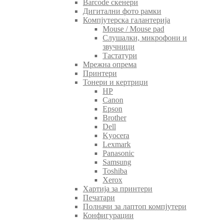
Barcode скенери
Дигитални фото рамки
Компјутерска галантерија
Mouse / Mouse pad
Слушалки, микрофони и
звучници
Тастатури
Мрежна опрема
Принтери
Тонери и кертриџи
HP
Canon
Epson
Brother
Dell
Kyocera
Lexmark
Panasonic
Samsung
Toshiba
Xerox
Хартија за принтери
Печатари
Полначи за лаптоп компјутери
Конфигурации