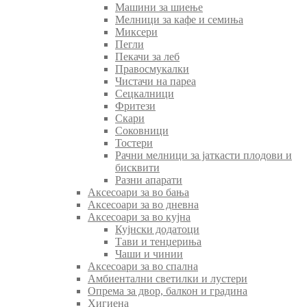
Машини за шиење
Мелници за кафе и семиња
Миксери
Пегли
Пекачи за леб
Правосмукалки
Чистачи на пареа
Сецкалници
Фритези
Скари
Соковници
Тостери
Рачни мелници за јаткасти плодови и
бисквити
Разни апарати
Аксесоари за во бања
Аксесоари за во дневна
Аксесоари за во кујна
Кујнски додатоци
Тави и тенџериња
Чаши и чинии
Аксесоари за во спална
Амбиентални светилки и лустери
Опрема за двор, балкон и градина
Хигиена