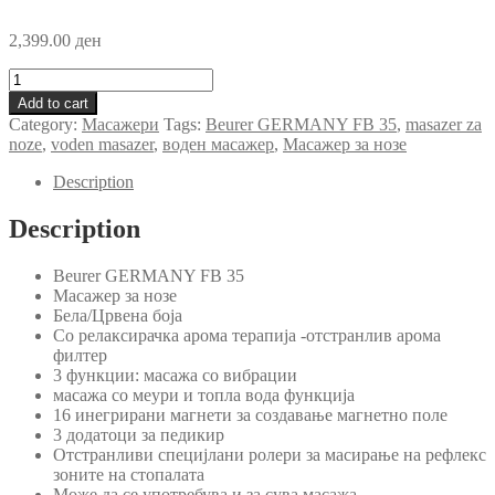
2,399.00
ден
Масажер
за
Add to cart
нозе
Category:
Масажери
Tags:
Beurer GERMANY FB 35
,
masazer za
Beurer
noze
,
voden masazer
,
воден масажер
,
Масажер за нозе
GERMANY
FB
Description
35
68909
Description
quantity
Beurer GERMANY FB 35
Масажер за нозе
Бела/Црвена боја
Со релаксирачка арома терапија -отстранлив арома
филтер
3 функции: масажа со вибрации
масажа со меури и топла вода функција
16 инегрирани магнети за создавање магнетно поле
3 додатоци за педикир
Отстранливи специјлани ролери за масирање на рефлекс
зоните на стопалата
Може да се употребува и за сува масажа