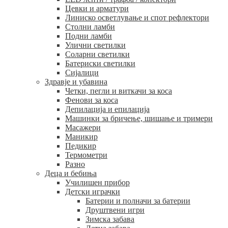
Цевки и арматури
Линиско осветлување и спот рефлектори
Столни ламби
Подни ламби
Улични светилки
Соларни светилки
Батериски светилки
Сијалици
Здравје и убавина
Четки, пегли и виткачи за коса
Фенови за коса
Депилација и епилација
Машинки за бричење, шишање и тримери
Масажери
Маникир
Педикир
Термометри
Разно
Деца и бебиња
Училишен прибор
Детски играчки
Батерии и полначи за батерии
Друштвени игри
Зимска забава