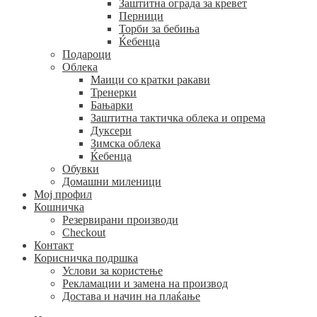
Заштитна ограда за кревет
Перници
Торби за бебиња
Ќебенца
Подароци
Облека
Маици со кратки ракави
Тренерки
Бањарки
Заштитна тактичка облека и опрема
Дуксери
Зимска облека
Ќебенца
Обувки
Домашни миленици
Мој профил
Кошничка
Резервирани производи
Checkout
Контакт
Корисничка подршка
Услови за користење
Рекламации и замена на производ
Достава и начин на плаќање