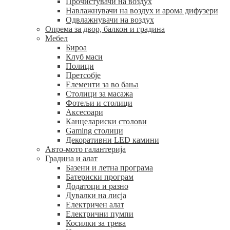
Прочистувачи на воздух
Навлажнувачи на воздух и арома дифузери
Одвлажнувачи на воздух
Опрема за двор, балкон и градина
Мебел
Бироа
Клуб маси
Полици
Претсобје
Елементи за во бања
Столици за масажа
Фотељи и столици
Аксесоари
Канцелариски столови
Gaming столици
Декоративни LED камини
Авто-мото галантерија
Градина и алат
Базени и летна програма
Батериски програм
Додатоци и разно
Дувалки на лисја
Електричен алат
Електрични пумпи
Косилки за трева