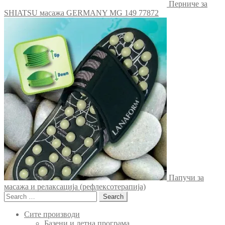
Перниче за
SHIATSU масажа GERMANY MG 149 77872
Папучи за
масажа и релаксација (рефлексотерапија)
Search
for:
Сите производи
Базени и летна програма