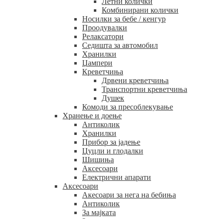
Летни колички
Комбинирани колички
Носилки за бебе / кенгур
Проодувалки
Релаксатори
Седишта за автомобил
Хранилки
Џампери
Креветчиња
Дрвени креветчиња
Транспортни креветчиња
Душек
Комоди за пресоблекување
Хранење и доење
Антиколик
Хранилки
Прибор за јадење
Цуцли и глодалки
Шишиња
Аксесоари
Електрични апарати
Аксесоари
Акесоари за нега на бебиња
Антиколик
За мајката