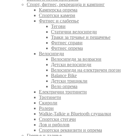
Спорт, фитнес, рекреација и кампинг
Камперска опрема
Спортски камери
Фитнес и слабеење
Тегови
Статични велосипеди
Траки за трчање и пешачење
Фитнес справи
Фитнес опрема
Велосипеди
Велосипеди за возрасни
Детски велосипеди
Велосипеди на електричен погон
Balance Bike
Детски трицикли
Вело опрема
Електрични тротинети
Тротинети
Скироли
Ролери
Walkie-Talkie и Bluetooth слушалки
Спортски стегачи
Лов и риболов
Спортски реквизити и опрема
Греење и ладење