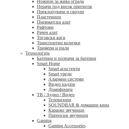
Ножици за жива ограда
Перачи под висок притисок
Преклопувачи и сврдли
Пластеници
Пневматски алат
Рафтови
Рачен алат
Трговски ваги
Транспортни колички
Тримери и пили
Технологија
Батерии и полначи за батерии
Smart Home
Smart асистенти
Smart уреди
Алармни системи
Видео надзор
Домофонија
ТВ / Аудио / Видео
Телевизори
SOUNDBAR & домашни кина
Караоке звучници
Преносни звучници
Gaming
Gaming Accessories