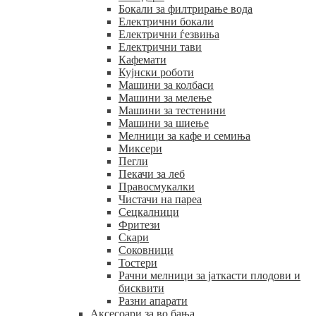
Бокали за филтрирање вода
Електрични бокали
Електрични ѓезвиња
Електрични тави
Кафемати
Кујнски роботи
Машини за колбаси
Машини за мелење
Машини за тестенини
Машини за шиење
Мелници за кафе и семиња
Миксери
Пегли
Пекачи за леб
Правосмукалки
Чистачи на пареа
Сецкалници
Фритези
Скари
Соковници
Тостери
Рачни мелници за јаткасти плодови и
бисквити
Разни апарати
Аксесоари за во бања