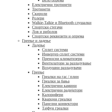
Вело опрема
Електрични тротинети
Тротинети
Скироли
Ролери
Walkie-Talkie и Bluetooth слушалки
Спортски стегачи
Лов и риболов
Спортски реквизити и опрема
Греење и ладење
Ладење
Сплит системи
Инвертер сплит системи
Преносни климатизери
Вентилатори за разладување
Воздушни разладувачи
Греење
Греалки на гас / плин
Греалки за бања
Електрични камини
Електрични радијатори
Калорифери
Кварцни греалки
Панелни конвектори
Тајфун греалки