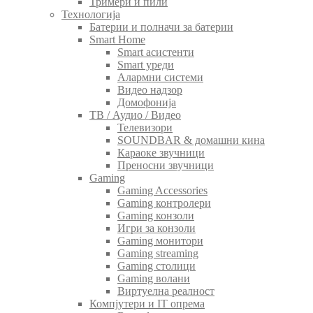
Тримери и пили
Технологија
Батерии и полначи за батерии
Smart Home
Smart асистенти
Smart уреди
Алармни системи
Видео надзор
Домофонија
ТВ / Аудио / Видео
Телевизори
SOUNDBAR & домашни кина
Караоке звучници
Преносни звучници
Gaming
Gaming Accessories
Gaming контролери
Gaming конзоли
Игри за конзоли
Gaming монитори
Gaming streaming
Gaming столици
Gaming волани
Виртуелна реалност
Компјутери и IT опрема