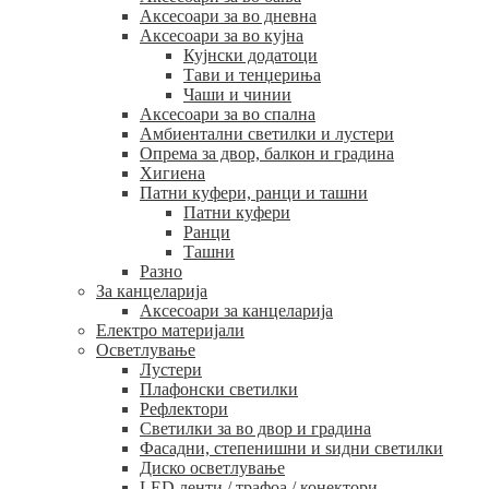
Аксесоари за во дневна
Аксесоари за во кујна
Кујнски додатоци
Тави и тенџериња
Чаши и чинии
Аксесоари за во спална
Амбиентални светилки и лустери
Опрема за двор, балкон и градина
Хигиена
Патни куфери, ранци и ташни
Патни куфери
Ранци
Ташни
Разно
За канцеларија
Аксесоари за канцеларија
Електро материјали
Осветлување
Лустери
Плафонски светилки
Рефлектори
Светилки за во двор и градина
Фасадни, степенишни и ѕидни светилки
Диско осветлување
LED ленти / трафоа / конектори