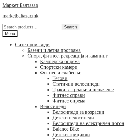
Skip
Skip
Маркет Балтазар
to
to
marketbaltazar.mk
navigation
content
Search
Search
for:
Menu
Сите производи
Базени и летна програма
Спорт, фитнес, рекреација и кампинг
Камперска опрема
Спортски камери
Фитнес и слабеење
Тегови
Статични велосипеди
Траки за трчање и пешачење
Фитнес справи
Фитнес опрема
Велосипеди
Велосипеди за возрасни
Детски велосипеди
Велосипеди на електричен погон
Balance Bike
Детски трицикли