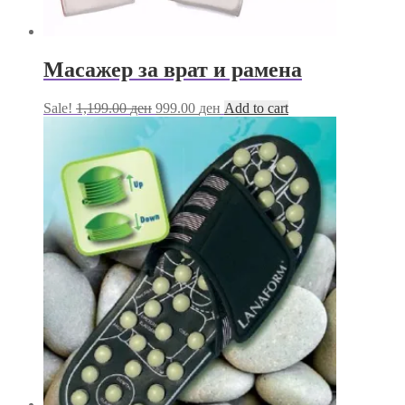
Масажер за врат и рамена
Original
Current
Sale!
1,199.00
ден
999.00
ден
Add to cart
price
price
was:
is:
1,199.00 ден.
999.00 ден.