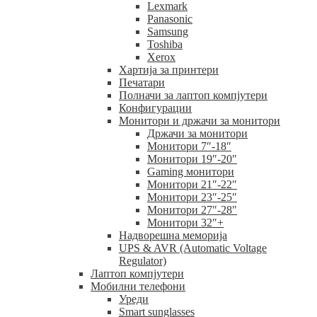
Lexmark
Panasonic
Samsung
Toshiba
Xerox
Хартија за принтери
Печатари
Полначи за лаптоп компјутери
Конфигурации
Монитори и држачи за монитори
Држачи за монитори
Монитори 7″-18″
Монитори 19″-20″
Gaming монитори
Монитори 21″-22″
Монитори 23″-25″
Монитори 27″-28″
Монитори 32″+
Надворешна меморија
UPS & AVR (Automatic Voltage
Regulator)
Лаптоп компјутери
Мобилни телефони
Уреди
Smart sunglasses