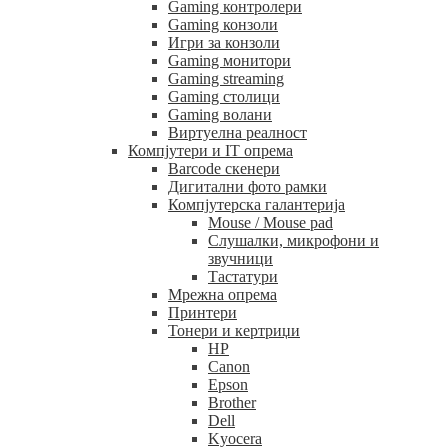
Gaming контролери
Gaming конзоли
Игри за конзоли
Gaming монитори
Gaming streaming
Gaming столици
Gaming волани
Виртуелна реалност
Компјутери и IT опрема
Barcode скенери
Дигитални фото рамки
Компјутерска галантерија
Mouse / Mouse pad
Слушалки, микрофони и
звучници
Тастатури
Мрежна опрема
Принтери
Тонери и кертриџи
HP
Canon
Epson
Brother
Dell
Kyocera