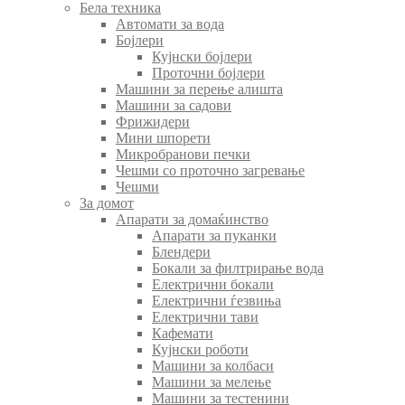
Бела техника
Автомати за вода
Бојлери
Кујнски бојлери
Проточни бојлери
Машини за перење алишта
Машини за садови
Фрижидери
Мини шпорети
Микробранови печки
Чешми со проточно загревање
Чешми
За домот
Апарати за домаќинство
Апарати за пуканки
Блендери
Бокали за филтрирање вода
Електрични бокали
Електрични ѓезвиња
Електрични тави
Кафемати
Кујнски роботи
Машини за колбаси
Машини за мелење
Машини за тестенини