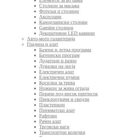
Елементи за во бања
Столици за масажа
Фотељи и столици
Аксесоари
Канцелариски столови
Gaming столици
Декоративни LED камини
Авто-мото галантерија
Градина и алат
Базени и летна програма
Батериски програм
Додатоци и разно
Дувалки на лисја
Електричен алат
Електрични пумпи
Косилки за трева
Ножици за жива ограда
Перачи под висок притисок
Преклопувачи и сврдли
Пластеници
Пневматски алат
Рафтови
Рачен алат
Трговски ваги
Транспортни колички