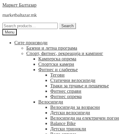
Skip
Skip
Маркет Балтазар
to
to
marketbaltazar.mk
navigation
content
Search
Search
for:
Menu
Сите производи
Базени и летна програма
Спорт, фитнес, рекреација и кампинг
Камперска опрема
Спортски камери
Фитнес и слабеење
Тегови
Статични велосипеди
Траки за трчање и пешачење
Фитнес справи
Фитнес опрема
Велосипеди
Велосипеди за возрасни
Детски велосипеди
Велосипеди на електричен погон
Balance Bike
Детски трицикли