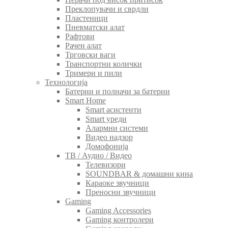
Преклопувачи и сврдли
Пластеници
Пневматски алат
Рафтови
Рачен алат
Трговски ваги
Транспортни колички
Тримери и пили
Технологија
Батерии и полначи за батерии
Smart Home
Smart асистенти
Smart уреди
Алармни системи
Видео надзор
Домофонија
ТВ / Аудио / Видео
Телевизори
SOUNDBAR & домашни кина
Караоке звучници
Преносни звучници
Gaming
Gaming Accessories
Gaming контролери