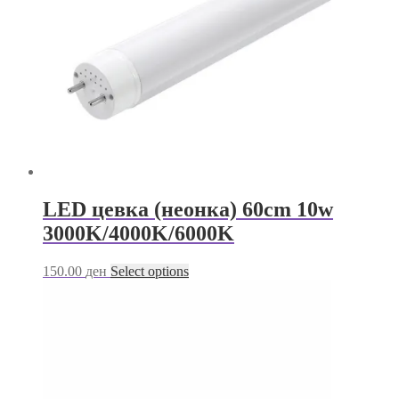
LED цевка (неонка) 60cm 10w
3000K/4000K/6000K
This
150.00
ден
Select options
product
has
multiple
variants.
The
options
may
be