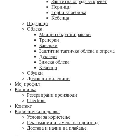
Заштитна ограда за кревет
Перници
Торби за бебиња
Ќебенца
Подароци
Облека
Маици со кратки ракави
Тренерки
Бањарки
Заштитна тактичка облека и опрема
Дуксери
Зимска облека
Ќебенца
Обувки
Домашни миленици
Мој профил
Кошничка
Резервирани производи
Checkout
Контакт
Корисничка подршка
Услови за користење
Рекламации и замена на производ
Достава и начин на плаќање