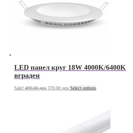
chosen
on
the
product
page
LED панел круг 18W 4000K/6400K
вграден
Original
Current
This
Sale!
499.00
ден
370.00
ден
Select options
price
price
product
was:
is:
has
499.00 ден.
370.00 ден.
multiple
variants.
The
options
may
be