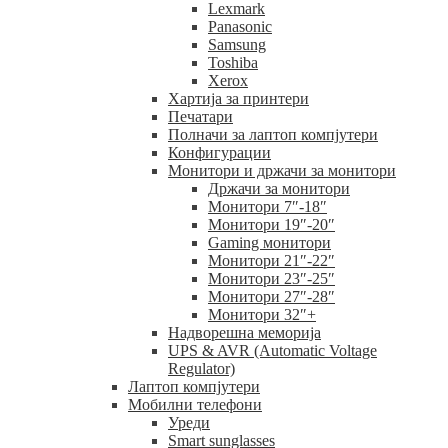
Lexmark
Panasonic
Samsung
Toshiba
Xerox
Хартија за принтери
Печатари
Полначи за лаптоп компјутери
Конфигурации
Монитори и држачи за монитори
Држачи за монитори
Монитори 7″-18″
Монитори 19″-20″
Gaming монитори
Монитори 21″-22″
Монитори 23″-25″
Монитори 27″-28″
Монитори 32″+
Надворешна меморија
UPS & AVR (Automatic Voltage
Regulator)
Лаптоп компјутери
Мобилни телефони
Уреди
Smart sunglasses