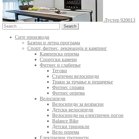
Лустер 920013
Search
for:
Сите производи
Базени и летна програма
Спорт, фитнес, рекреација и кампинг
Камперска опрема
Спортски камери
Фитнес и слабеење
Тегови
Статични велосипеди
Траки за трчање и пешачење
Фитнес справи
Фитнес опрема
Велосипеди
Велосипеди за возрасни
Детски велосипеди
Велосипеди на електричен погон
Balance Bike
Детски трицикли
Вело опрема
Електрични тротинети