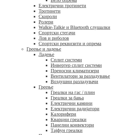
Вело опрема
Електрични тротинети
Тротинети
Скироли
Ролери
Walkie-Talkie и Bluetooth слушалки
Спортски стегачи
Лов и риболов
Спортски реквизити и опрема
Греење и ладење
Ладење
Сплит системи
Инвертер сплит системи
Преносни климатизери
Вентилатори за разладување
Воздушни разладувачи
Греење
Греалки на гас / плин
Греалки за бања
Електрични камини
Електрични радијатори
Калорифери
Кварцни греалки
Панелни конвектори
Тајфун греалки