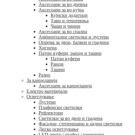
Аксесоари за во дневна
Аксесоари за во кујна
Кујнски додатоци
Тави и тенџериња
Чаши и чинии
Аксесоари за во спална
Амбиентални светилки и лустери
Опрема за двор, балкон и градина
Хигиена
Патни куфери, ранци и ташни
Патни куфери
Ранци
Ташни
Разно
За канцеларија
Аксесоари за канцеларија
Електро материјали
Осветлување
Лустери
Плафонски светилки
Рефлектори
Светилки за во двор и градина
Фасадни, степенишни и ѕидни светилки
Диско осветлување
LED ленти / трафоа / конектори