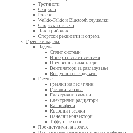
Тротинети
Скироли
Ролери
Walkie-Talkie и Bluetooth слушалки
Спортски стегачи
Лов и риболов
Спортски реквизити и опрема
Греење и ладење
Ладење
Сплит системи
Инвертер сплит системи
Преносни климатизери
Вентилатори за разладување
Воздушни разладувачи
Греење
Греалки на гас / плин
Греалки за бања
Електрични камини
Електрични радијатори
Калорифери
Кварцни греалки
Панелни конвектори
Тајфун греалки
Прочистувачи на воздух
Навлажнувачи на воздух и арома дифузери