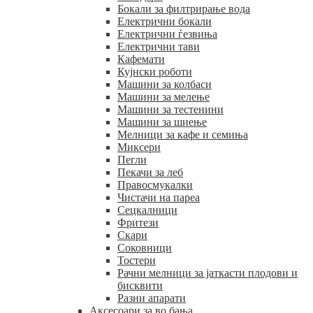
Бокали за филтрирање вода
Електрични бокали
Електрични ѓезвиња
Електрични тави
Кафемати
Кујнски роботи
Машини за колбаси
Машини за мелење
Машини за тестенини
Машини за шиење
Мелници за кафе и семиња
Миксери
Пегли
Пекачи за леб
Правосмукалки
Чистачи на пареа
Сецкалници
Фритези
Скари
Соковници
Тостери
Рачни мелници за јаткасти плодови и
бисквити
Разни апарати
Аксесоари за во бања