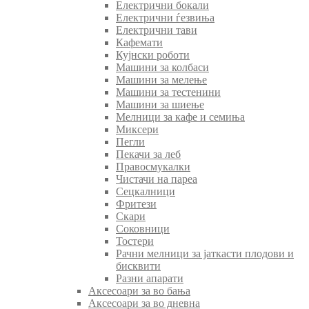
Електрични бокали
Електрични ѓезвиња
Електрични тави
Кафемати
Кујнски роботи
Машини за колбаси
Машини за мелење
Машини за тестенини
Машини за шиење
Мелници за кафе и семиња
Миксери
Пегли
Пекачи за леб
Правосмукалки
Чистачи на пареа
Сецкалници
Фритези
Скари
Соковници
Тостери
Рачни мелници за јаткасти плодови и
бисквити
Разни апарати
Аксесоари за во бања
Аксесоари за во дневна