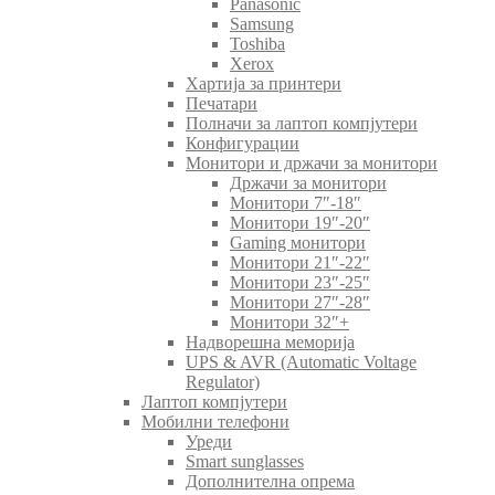
Panasonic
Samsung
Toshiba
Xerox
Хартија за принтери
Печатари
Полначи за лаптоп компјутери
Конфигурации
Монитори и држачи за монитори
Држачи за монитори
Монитори 7″-18″
Монитори 19″-20″
Gaming монитори
Монитори 21″-22″
Монитори 23″-25″
Монитори 27″-28″
Монитори 32″+
Надворешна меморија
UPS & AVR (Automatic Voltage
Regulator)
Лаптоп компјутери
Мобилни телефони
Уреди
Smart sunglasses
Дополнителна опрема