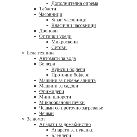
Дополнителна опрема
Таблети
Часовници
Smart часовници
Класични часовници
Дронови
Оптички уреди
Микроскопи
Сетови
Бела техника
Автомати за вода
Бојлери
Кујнски бојлери
Проточни бојлери
Машини за перење алишта
Машини за садови
Фрижидери
Мини шпорети
Микробранови печки
Чешми со проточно загревање
Чешми
За домот
Апарати за домаќинство
Апарати за пуканки
Блендери