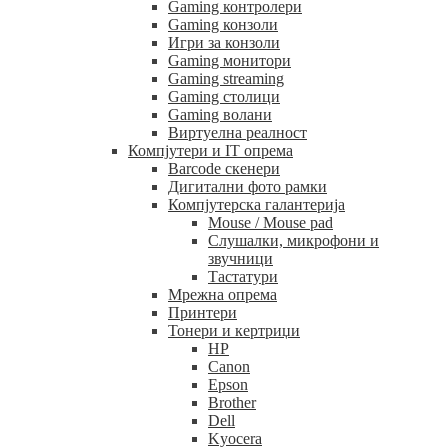
Gaming контролери
Gaming конзоли
Игри за конзоли
Gaming монитори
Gaming streaming
Gaming столици
Gaming волани
Виртуелна реалност
Компјутери и IT опрема
Barcode скенери
Дигитални фото рамки
Компјутерска галантерија
Mouse / Mouse pad
Слушалки, микрофони и
звучници
Тастатури
Мрежна опрема
Принтери
Тонери и кертриџи
HP
Canon
Epson
Brother
Dell
Kyocera