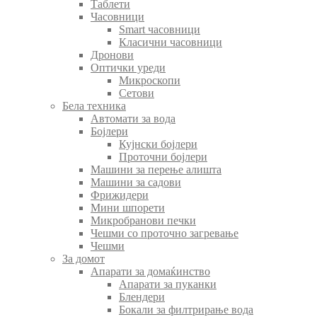
Таблети
Часовници
Smart часовници
Класични часовници
Дронови
Оптички уреди
Микроскопи
Сетови
Бела техника
Автомати за вода
Бојлери
Кујнски бојлери
Проточни бојлери
Машини за перење алишта
Машини за садови
Фрижидери
Мини шпорети
Микробранови печки
Чешми со проточно загревање
Чешми
За домот
Апарати за домаќинство
Апарати за пуканки
Блендери
Бокали за филтрирање вода