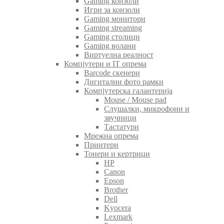
Gaming конзоли
Игри за конзоли
Gaming монитори
Gaming streaming
Gaming столици
Gaming волани
Виртуелна реалност
Компјутери и IT опрема
Barcode скенери
Дигитални фото рамки
Компјутерска галантерија
Mouse / Mouse pad
Слушалки, микрофони и
звучници
Тастатури
Мрежна опрема
Принтери
Тонери и кертриџи
HP
Canon
Epson
Brother
Dell
Kyocera
Lexmark