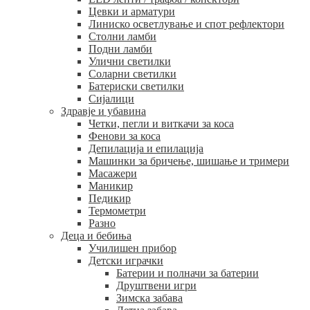
Цевки и арматури
Линиско осветлување и спот рефлектори
Столни ламби
Подни ламби
Улични светилки
Соларни светилки
Батериски светилки
Сијалици
Здравје и убавина
Четки, пегли и виткачи за коса
Фенови за коса
Депилација и епилација
Машинки за бричење, шишање и тримери
Масажери
Маникир
Педикир
Термометри
Разно
Деца и бебиња
Училишен прибор
Детски играчки
Батерии и полначи за батерии
Друштвени игри
Зимска забава