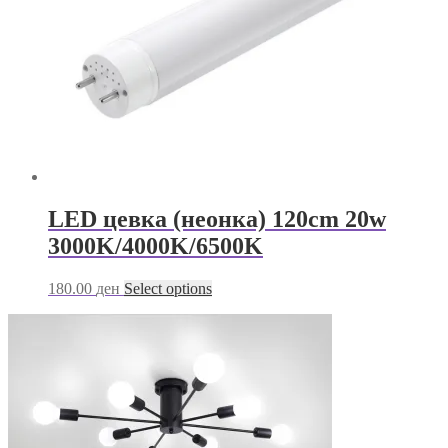
chosen
on
the
product
page
LED цевка (неонка) 120cm 20w
3000K/4000K/6500K
This
180.00
ден
Select options
product
has
multiple
variants.
The
options
may
be