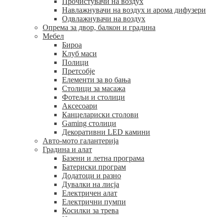
Прочистувачи на воздух
Навлажнувачи на воздух и арома дифузери
Одвлажнувачи на воздух
Опрема за двор, балкон и градина
Мебел
Бироа
Клуб маси
Полици
Претсобје
Елементи за во бања
Столици за масажа
Фотељи и столици
Аксесоари
Канцелариски столови
Gaming столици
Декоративни LED камини
Авто-мото галантерија
Градина и алат
Базени и летна програма
Батериски програм
Додатоци и разно
Дувалки на лисја
Електричен алат
Електрични пумпи
Косилки за трева