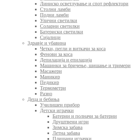
Линиско осветлување и спот рефлектори
Столни ламби
Подни ламби
Улични светилки
Соларни светилки
Батериски светилки
Сијалици
Здравје и убавина
Четки, пегли и виткачи за коса
Фенови за коса
Депилација и епилација
Машинки за бричење, шишање и тримери
Масажери
Маникир
Педикир
Термометри
Разно
Деца и бебиња
Училишен прибор
Детски играчки
Батерии и полначи за батерии
Друштвени игри
Зимска забава
Летна забава
Плишани играчки