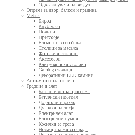
Одвлажнувачи на воздух
Опрема за двор, балкон и градина
Мебел
Бироа
Клуб маси
Полици
Претсобје
Елементи за во бања
Столици за масажа
Фотељи и столици
Аксесоари
Канцелариски столови
Gaming столици
Декоративни LED камини
Авто-мото галантерија
Градина и алат
Базени и летна програма
Батериски програм
Додатоци и разно
Дувалки на лисја
Електричен алат
Електрични пумпи
Косилки за трева
Ножици за жива ограда
Перачи под висок притисок