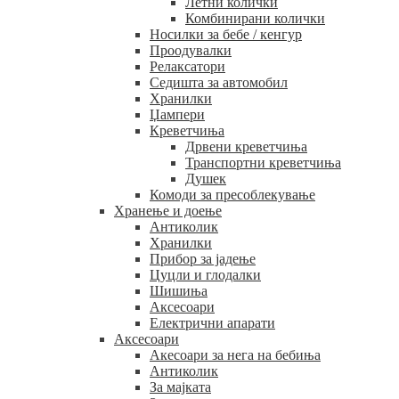
Летни колички
Комбинирани колички
Носилки за бебе / кенгур
Проодувалки
Релаксатори
Седишта за автомобил
Хранилки
Џампери
Креветчиња
Дрвени креветчиња
Транспортни креветчиња
Душек
Комоди за пресоблекување
Хранење и доење
Антиколик
Хранилки
Прибор за јадење
Цуцли и глодалки
Шишиња
Аксесоари
Електрични апарати
Аксесоари
Акесоари за нега на бебиња
Антиколик
За мајката