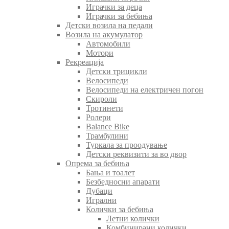
Играчки за деца
Играчки за бебиња
Детски возила на педали
Возила на акумулатор
Автомобили
Мотори
Рекреација
Детски трицикли
Велосипеди
Велосипеди на електричен погон
Скироли
Тротинети
Ролери
Balance Bike
Трамбулини
Туркала за проодување
Детски реквизити за во двор
Опрема за бебиња
Бања и тоалет
Безбедносни апарати
Дубаци
Игрални
Колички за бебиња
Летни колички
Комбинирани колички