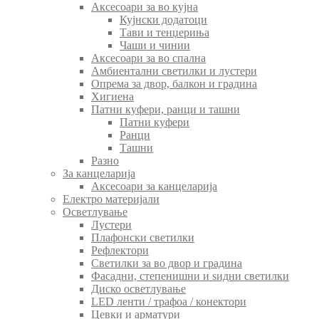
Аксесоари за во кујна
Кујнски додатоци
Тави и тенџериња
Чаши и чинии
Аксесоари за во спална
Амбиентални светилки и лустери
Опрема за двор, балкон и градина
Хигиена
Патни куфери, ранци и ташни
Патни куфери
Ранци
Ташни
Разно
За канцеларија
Аксесоари за канцеларија
Електро материјали
Осветлување
Лустери
Плафонски светилки
Рефлектори
Светилки за во двор и градина
Фасадни, степенишни и ѕидни светилки
Диско осветлување
LED ленти / трафоа / конектори
Цевки и арматури