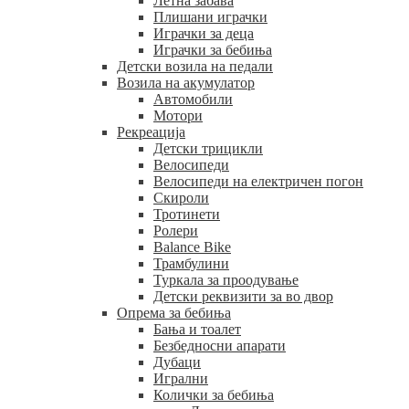
Летна забава
Плишани играчки
Играчки за деца
Играчки за бебиња
Детски возила на педали
Возила на акумулатор
Автомобили
Мотори
Рекреација
Детски трицикли
Велосипеди
Велосипеди на електричен погон
Скироли
Тротинети
Ролери
Balance Bike
Трамбулини
Туркала за проодување
Детски реквизити за во двор
Опрема за бебиња
Бања и тоалет
Безбедносни апарати
Дубаци
Игрални
Колички за бебиња