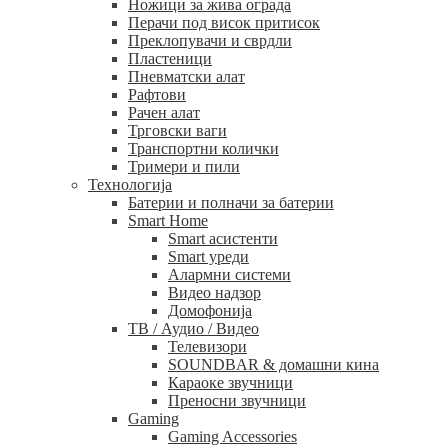
Ножици за жива ограда
Перачи под висок притисок
Преклопувачи и сврдли
Пластеници
Пневматски алат
Рафтови
Рачен алат
Трговски ваги
Транспортни колички
Тримери и пили
Технологија
Батерии и полначи за батерии
Smart Home
Smart асистенти
Smart уреди
Алармни системи
Видео надзор
Домофонија
ТВ / Аудио / Видео
Телевизори
SOUNDBAR & домашни кина
Караоке звучници
Преносни звучници
Gaming
Gaming Accessories