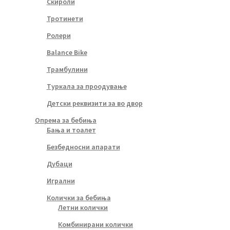
Скироли
Тротинети
Ролери
Balance Bike
Трамбулини
Туркала за проодување
Детски реквизити за во двор
Опрема за бебиња
Бања и тоалет
Безбедносни апарати
Дубаци
Игрални
Колички за бебиња
Летни колички
Комбинирани колички