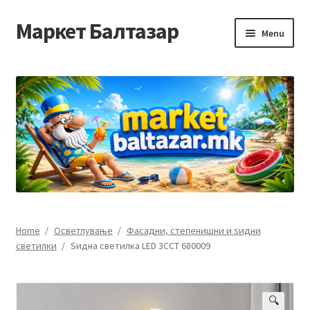
Маркет Балтазар
Skip
Skip
Menu
to
to
navigation
content
Home
Checkout
Homepage
Privacy Policy
Достава и начин на плаќање
Home
/
Осветлување
/
Фасадни, степенишни и ѕидни
светилки
/
Ѕидна светилка LED 3CCT 680009
Контакт
Корисничка подршка
🔍