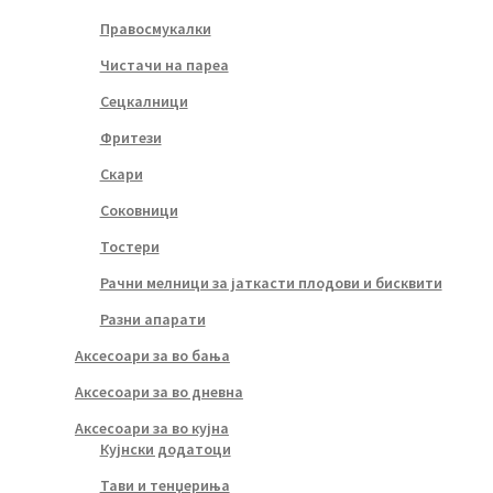
Правосмукалки
Чистачи на пареа
Сецкалници
Фритези
Скари
Соковници
Тостери
Рачни мелници за јаткасти плодови и бисквити
Разни апарати
Аксесоари за во бања
Аксесоари за во дневна
Аксесоари за во кујна
Кујнски додатоци
Тави и тенџериња