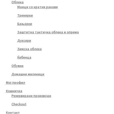
Облека
Маици со кратки ракави
Тренерки
Бањарки
Заштитна тактичка облека и опрема
Дуксери
Зимска облека
Ќебенца
Обувки
Домашни миленици
Мој профил
Кошничка
Резервирани производи
Checkout
Контакт