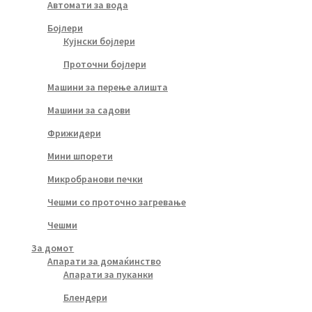
Автомати за вода
Бојлери
Кујнски бојлери
Проточни бојлери
Машини за перење алишта
Машини за садови
Фрижидери
Мини шпорети
Микробранови печки
Чешми со проточно загревање
Чешми
За домот
Апарати за домаќинство
Апарати за пуканки
Блендери