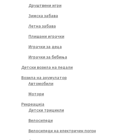
Друштвени игри
Зимска забава
Летна забава
Плишани играчки
Играчки за деца
Играчки за бебиња
Детски возила на педали
Возила на акумулатор
Автомобили
Мотори
Рекреација
Детски трицикли
Велосипеди
Велосипеди на електричен погон