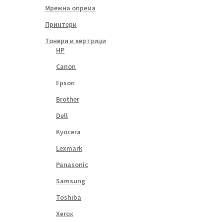
Мрежна опрема
Принтери
Тонери и кертриџи
HP
Canon
Epson
Brother
Dell
Kyocera
Lexmark
Panasonic
Samsung
Toshiba
Xerox