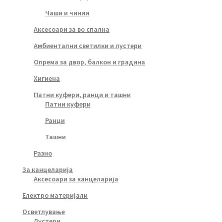
Чаши и чинии
Аксесоари за во спална
Амбиентални светилки и лустери
Опрема за двор, балкон и градина
Хигиена
Патни куфери, ранци и ташни
Патни куфери
Ранци
Ташни
Разно
За канцеларија
Аксесоари за канцеларија
Електро материјали
Осветлување
Лустери