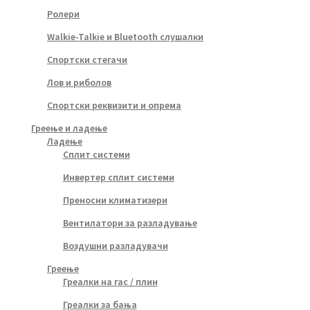
Ролери
Walkie-Talkie и Bluetooth слушалки
Спортски стегачи
Лов и риболов
Спортски реквизити и опрема
Греење и ладење
Ладење
Сплит системи
Инвертер сплит системи
Преносни климатизери
Вентилатори за разладување
Воздушни разладувачи
Греење
Греалки на гас / плин
Греалки за бања