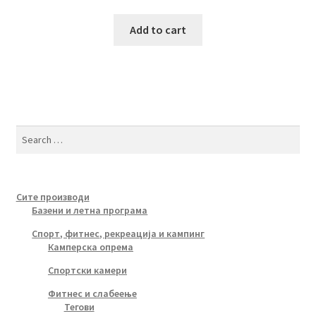
Add to cart
Search
for:
Сите производи
Базени и летна програма
Спорт, фитнес, рекреација и кампинг
Камперска опрема
Спортски камери
Фитнес и слабеење
Тегови