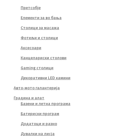
Претсобје
Елементи за во бања
Столици за масажа
Фотељи и столици
Аксесоари
Канцелариски столови
Gaming столици
Декоративни LED камини
Авто-мото галантерија
Градина и алат
Базени и летна програма
Батериски програм
Додатоци и разно
Дувалки на лисја