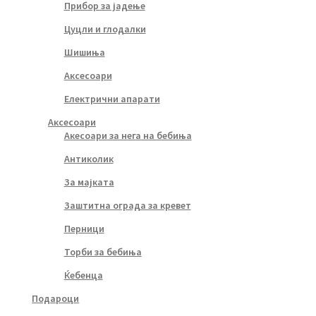
Прибор за јадење
Цуцли и глодалки
Шишиња
Аксесоари
Електрични апарати
Аксесоари
Акесоари за нега на бебиња
Антиколик
За мајката
Заштитна ограда за кревет
Перници
Торби за бебиња
Ќебенца
Подароци