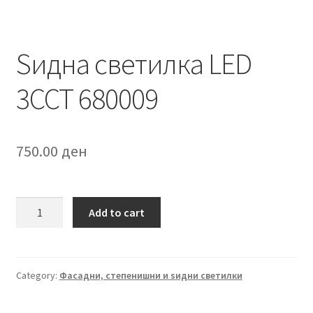
Ѕидна светилка LED
3CCT 680009
750.00
ден
Ѕидна
Add to cart
светилка
LED
3CCT
680009
Category:
Фасадни, степенишни и ѕидни светилки
quantity