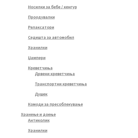
Носилки за бебе / кенгур
Проодувалки
Релаксатори
Седишта за автомобил
Хранилки
Џампери
Креветчиња
Дрвени креветчиња
Транспортни креветчиња
Душек
Комоди за пресоблекување
Хранење и доење
Антиколик
Хранилки