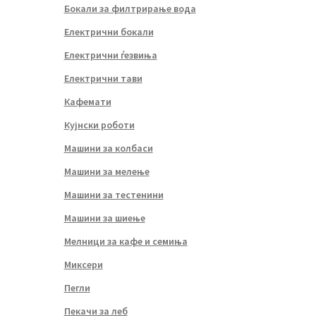
Бокали за филтрирање вода
Електрични бокали
Електрични ѓезвиња
Електрични тави
Кафемати
Кујнски роботи
Машини за колбаси
Машини за мелење
Машини за тестенини
Машини за шиење
Мелници за кафе и семиња
Миксери
Пегли
Пекачи за леб