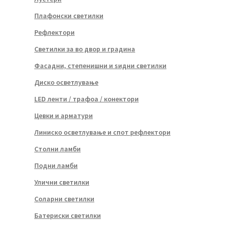
Плафонски светилки
Рефлектори
Светилки за во двор и градина
Фасадни, степенишни и ѕидни светилки
Диско осветлување
LED ленти / трафоа / конектори
Цевки и арматури
Линиско осветлување и спот рефлектори
Столни ламби
Подни ламби
Улични светилки
Соларни светилки
Батериски светилки