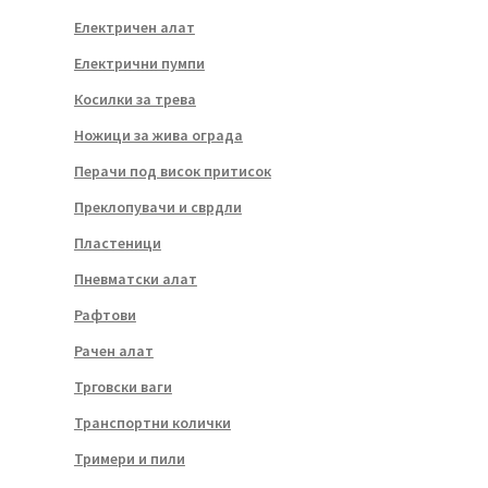
Електричен алат
Електрични пумпи
Косилки за трева
Ножици за жива ограда
Перачи под висок притисок
Преклопувачи и сврдли
Пластеници
Пневматски алат
Рафтови
Рачен алат
Трговски ваги
Транспортни колички
Тримери и пили