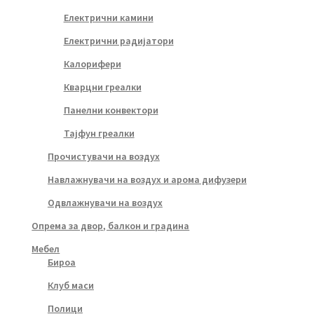
Електрични камини
Електрични радијатори
Калорифери
Кварцни греалки
Панелни конвектори
Тајфун греалки
Прочистувачи на воздух
Навлажнувачи на воздух и арома дифузери
Одвлажнувачи на воздух
Опрема за двор, балкон и градина
Мебел
Бироа
Клуб маси
Полици