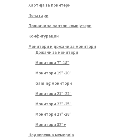
Хартија за принтери
Печатари
Полначи за лаптоп компјутери
Конфигурации
Монитори и држачи за монитори
Држачи за монитори
Монитори 7″-18″
Монитори 19″-20″
Gaming монитори
Монитори 21″-22″
Монитори 23″-25″
Монитори 27″-28″
Монитори 32″+
Надворешна меморија