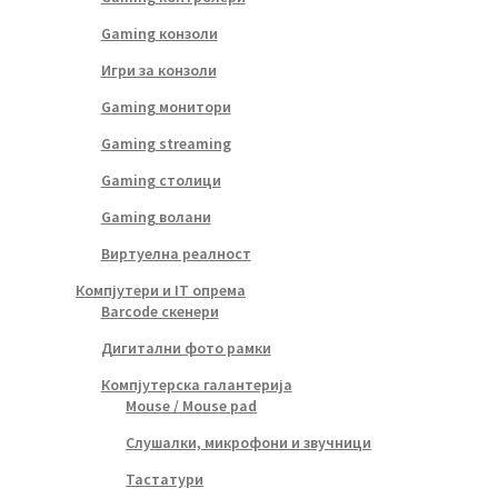
Gaming конзоли
Игри за конзоли
Gaming монитори
Gaming streaming
Gaming столици
Gaming волани
Виртуелна реалност
Компјутери и IT опрема
Barcode скенери
Дигитални фото рамки
Компјутерска галантерија
Mouse / Mouse pad
Слушалки, микрофони и звучници
Тастатури