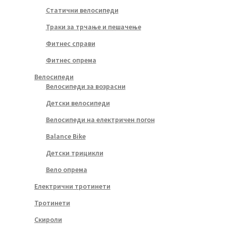
Статични велосипеди
Траки за трчање и пешачење
Фитнес справи
Фитнес опрема
Велосипеди
Велосипеди за возрасни
Детски велосипеди
Велосипеди на електричен погон
Balance Bike
Детски трицикли
Вело опрема
Електрични тротинети
Тротинети
Скироли