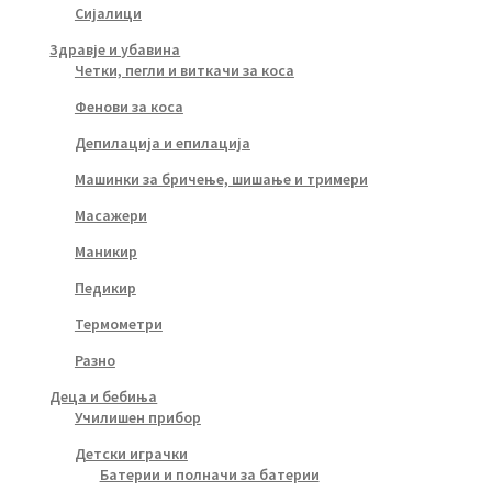
Сијалици
Здравје и убавина
Четки, пегли и виткачи за коса
Фенови за коса
Депилација и епилација
Машинки за бричење, шишање и тримери
Масажери
Маникир
Педикир
Термометри
Разно
Деца и бебиња
Училишен прибор
Детски играчки
Батерии и полначи за батерии