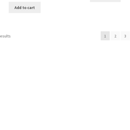
price
price
was:
is:
Add to cart
5,380.00 ден.
3,999.00 ден.
Sorted
results
1
2
3
by
latest