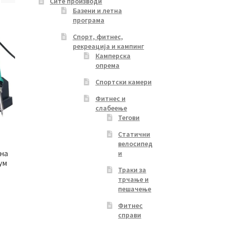
Сите производи
Базени и летна
програма
Спорт, фитнес,
рекреација и кампинг
Камперска
опрема
Спортски камери
Фитнес и
слабеење
Тегови
Статични
велосипед
на
и
ум
Траки за
трчање и
пешачење
Фитнес
справи