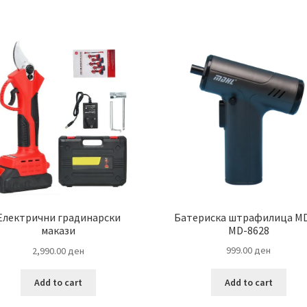
Батериска штрафилица M
Електрични градинарски
MD-8628
макази
999.00
ден
2,990.00
ден
Add to cart
Add to cart