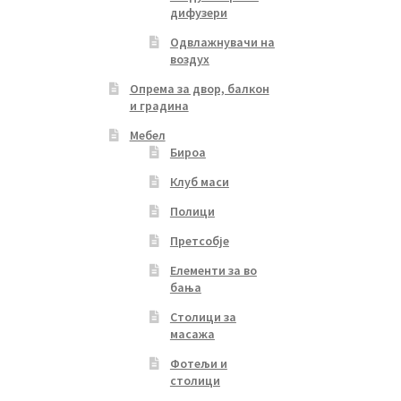
дифузери
Одвлажнувачи на
воздух
Опрема за двор, балкон
и градина
Мебел
Бироа
Клуб маси
Полици
Претсобје
Елементи за во
бања
Столици за
масажа
Фотељи и
столици