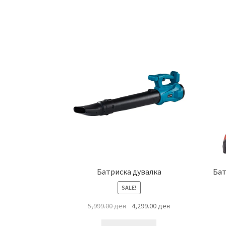
Батриска дувалка
Бат
SALE!
Original
Current
5,999.00
ден
4,299.00
ден
price
price