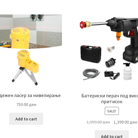
дежен ласер за нивелирање
Батериски перач под вис
притисок
750.00
ден
SALE!
Add to cart
Original
1,999.00
ден
1,399.00
ден
price
was:
i
Add to cart