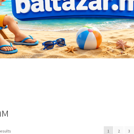
ам
Sorted
results
1
2
3