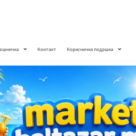
ошничка
Контакт
Корисничка подршка
става и начин на плаќање
Контакт
Корисничка подршка
а на производ
Сите производи
Услови за користење