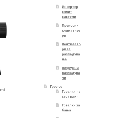
1,399.00 ден.
Инвертер
сплит
системи
Преносни
климатизе
ри
Вентилато
ри за
разладува
ње
Воздушни
разладува
чи
Греење
omi
Греалки на
гас / плин
Греалки за
бања