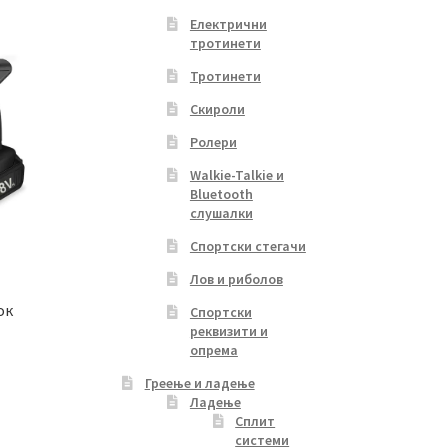
Електрични
тротинети
Тротинети
Скироли
Ролери
Walkie-Talkie и
Bluetooth
слушалки
Спортски стегачи
Лов и риболов
ок
Спортски
реквизити и
опрема
Греење и ладење
Current
Ладење
price
Сплит
s:
системи