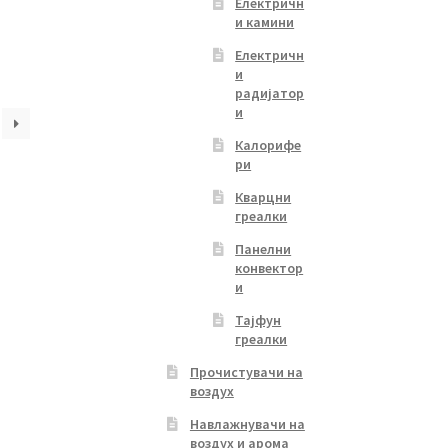
Електричн
и камини
Електричн
и
радијатор
и
Калорифе
ри
Кварцни
греалки
Панелни
конвектор
и
Тајфун
греалки
Прочистувачи на
воздух
Навлажнувачи на
воздух и арома