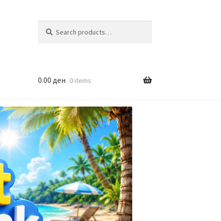
Search
Search
for:
0.00
ден
0 items