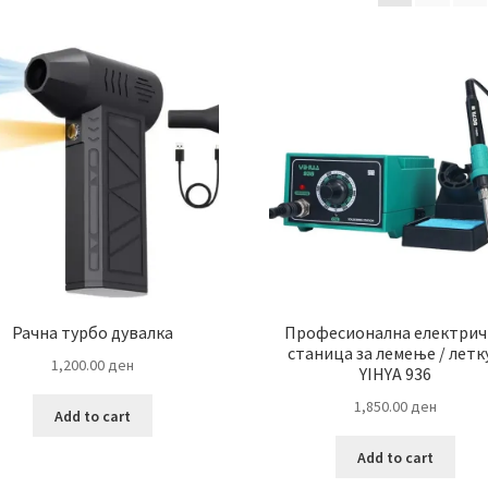
by
latest
Рачна турбо дувалка
Професионална електрич
станица за лемење / летк
1,200.00
ден
YIHYA 936
1,850.00
ден
Add to cart
Add to cart