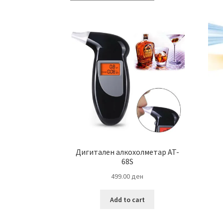
Дигитален алкохолметар AT-
68S
499.00
ден
Add to cart