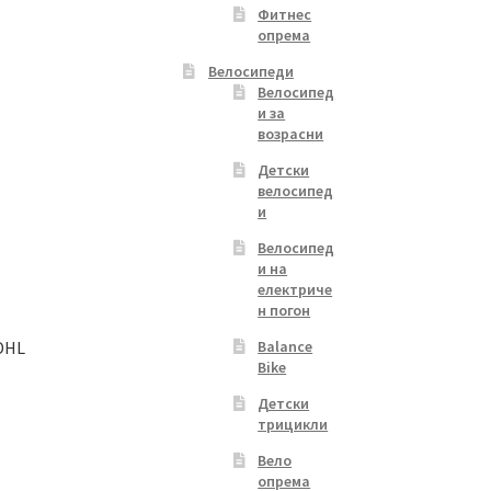
Фитнес
опрема
Велосипеди
Велосипед
и за
возрасни
Детски
велосипед
и
Велосипед
и на
електриче
н погон
DHL
Balance
Bike
Детски
трицикли
Вело
опрема