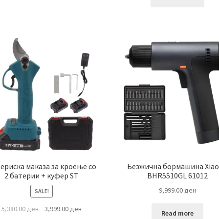
1,999.00 ден.
ериска маказа за кроење со
Безжична бормашина Xia
2 батерии + куфер ST
BHR5510GL 61012
9,999.00
ден
SALE!
Original
Current
5,380.00
ден
3,999.00
ден
Read more