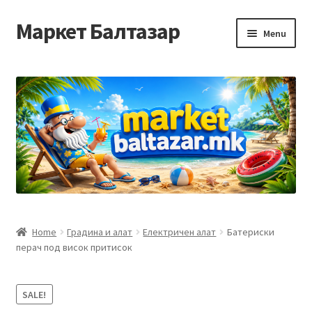
Маркет Балтазар
Skip
Skip
Menu
to
to
navigation
content
Home
Checkout
Homepage
Privacy Policy
Достава и начин на плаќање
Home
Градина и алат
Електричен алат
Батериски
перач под висок притисок
Контакт
Корисничка подршка
SALE!