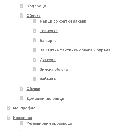
Подароци
Облека
Маици со кратки ракави
Тренерки
Бањарки
Заштитна тактичка облека и опрема
Дуксери
Зимска облека
Ќебенца
Обувки
Домашни миленици
Мој профил
Кошничка
Резервирани производи