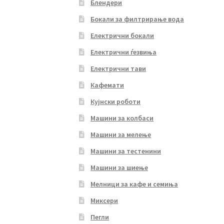
Блендери
Бокали за филтрирање вода
Електрични бокали
Електрични ѓезвиња
Електрични тави
Кафемати
Кујнски роботи
Машини за колбаси
Машини за мелење
Машини за тестенини
Машини за шиење
Мелници за кафе и семиња
Миксери
Пегли