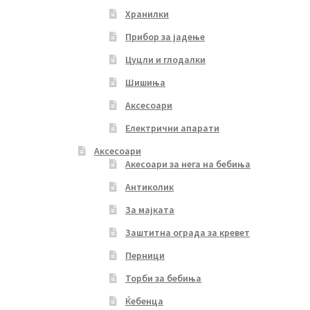
Хранилки
Прибор за јадење
Цуцли и глодалки
Шишиња
Аксесоари
Електрични апарати
Аксесоари
Акесоари за нега на бебиња
Антиколик
За мајката
Заштитна ограда за кревет
Перници
Торби за бебиња
Ќебенца