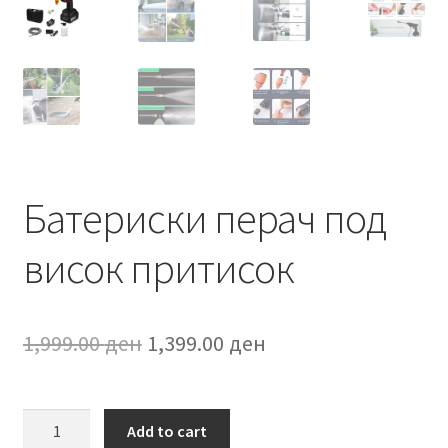
Батериски перач под
висок притисок
Original
Current
1,999.00
ден
1,399.00
ден
price
price
was:
is:
Батериски
Add to cart
перач