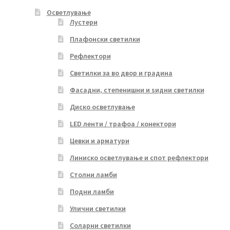
Осветлување
Лустери
Плафонски светилки
Рефлектори
Светилки за во двор и градина
Фасадни, степенишни и ѕидни светилки
Диско осветлување
LED ленти / трафоа / конектори
Цевки и арматури
Линиско осветлување и спот рефлектори
Столни ламби
Подни ламби
Улични светилки
Соларни светилки