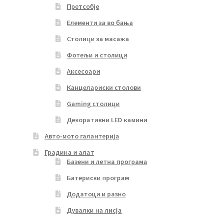
Претсобје
Елементи за во бања
Столици за масажа
Фотељи и столици
Аксесоари
Канцелариски столови
Gaming столици
Декоративни LED камини
Авто-мото галантерија
Градина и алат
Базени и летна програма
Батериски програм
Додатоци и разно
Дувалки на лисја