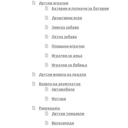
Детски играчки
Батерии и полначи за батерии
Друштвени игри
Зимска забава
Летна забава
Плишани играчки
Играчки за деца
Играчки за бебиња
Детски возила на педали
Возила на акумулатор
Автомобили
Мотори
Рекреација
Детски трицикли
Велосипеди