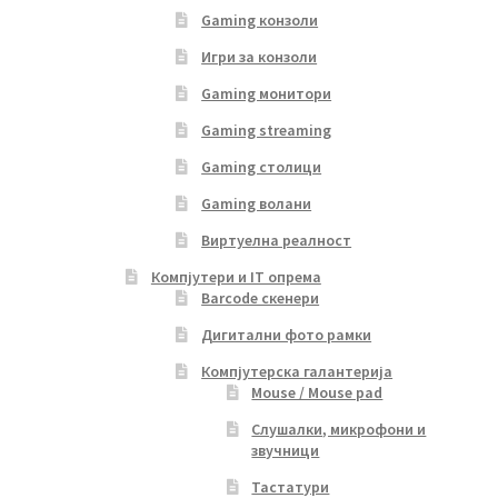
Gaming конзоли
Игри за конзоли
Gaming монитори
Gaming streaming
Gaming столици
Gaming волани
Виртуелна реалност
Компјутери и IT опрема
Barcode скенери
Дигитални фото рамки
Компјутерска галантерија
Mouse / Mouse pad
Слушалки, микрофони и
звучници
Тастатури