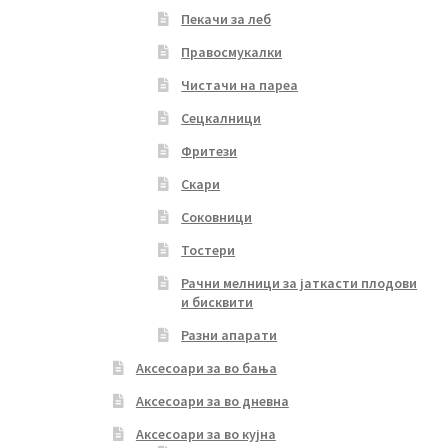
Пекачи за леб
Правосмукалки
Чистачи на пареа
Сецкалници
Фритези
Скари
Соковници
Тостери
Рачни мелници за јаткасти плодови
и бисквити
Разни апарати
Аксесоари за во бања
Аксесоари за во дневна
Аксесоари за во кујна