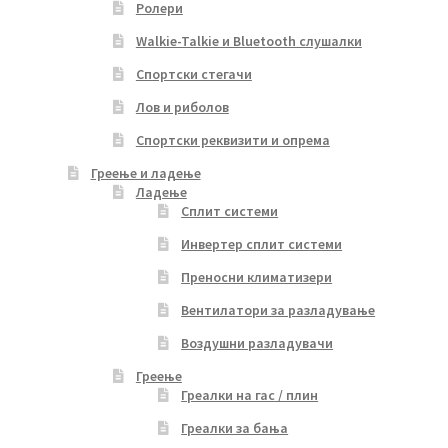
Ролери
Walkie-Talkie и Bluetooth слушалки
Спортски стегачи
Лов и риболов
Спортски реквизити и опрема
Греење и ладење
Ладење
Сплит системи
Инвертер сплит системи
Преносни климатизери
Вентилатори за разладување
Воздушни разладувачи
Греење
Греалки на гас / плин
Греалки за бања