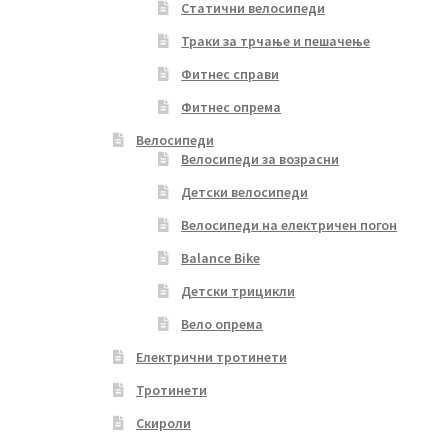
Статични велосипеди
Траки за трчање и пешачење
Фитнес справи
Фитнес опрема
Велосипеди
Велосипеди за возрасни
Детски велосипеди
Велосипеди на електричен погон
Balance Bike
Детски трицикли
Вело опрема
Електрични тротинети
Тротинети
Скироли