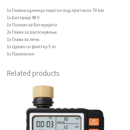
1х Главна единица пиштол под притисок 70 bar
1x Батерија 48 V
1x Полнач за батеријата
2х Глави за распснување
1х Глава за пена
1х Црево со филтер 5 m
1х Приклучок
Related products