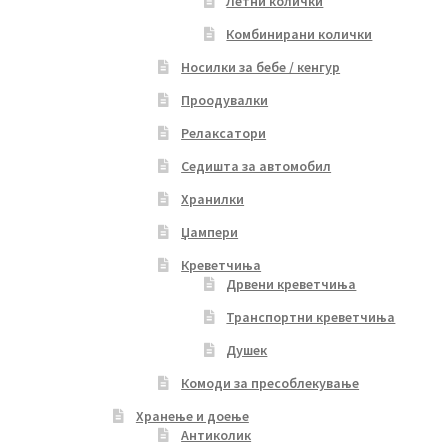
Летни колички
Комбинирани колички
Носилки за бебе / кенгур
Проодувалки
Релаксатори
Седишта за автомобил
Хранилки
Џампери
Креветчиња
Дрвени креветчиња
Транспортни креветчиња
Душек
Комоди за пресоблекување
Хранење и доење
Антиколик