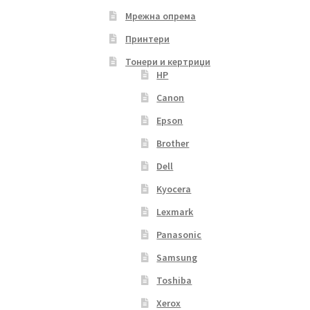
Мрежна опрема
Принтери
Тонери и кертриџи
HP
Canon
Epson
Brother
Dell
Kyocera
Lexmark
Panasonic
Samsung
Toshiba
Xerox