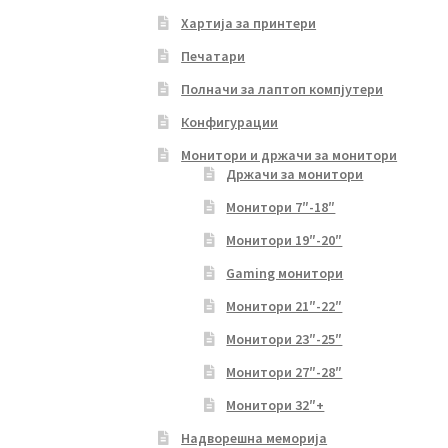
Хартија за принтери
Печатари
Полначи за лаптоп компјутери
Конфигурации
Монитори и држачи за монитори
Држачи за монитори
Монитори 7″-18″
Монитори 19″-20″
Gaming монитори
Монитори 21″-22″
Монитори 23″-25″
Монитори 27″-28″
Монитори 32″+
Надворешна меморија