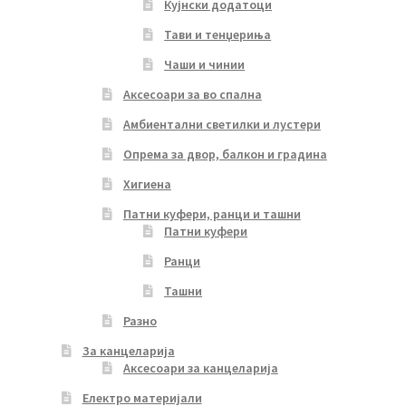
Кујнски додатоци
Тави и тенџериња
Чаши и чинии
Аксесоари за во спална
Амбиентални светилки и лустери
Опрема за двор, балкон и градина
Хигиена
Патни куфери, ранци и ташни
Патни куфери
Ранци
Ташни
Разно
За канцеларија
Аксесоари за канцеларија
Електро материјали