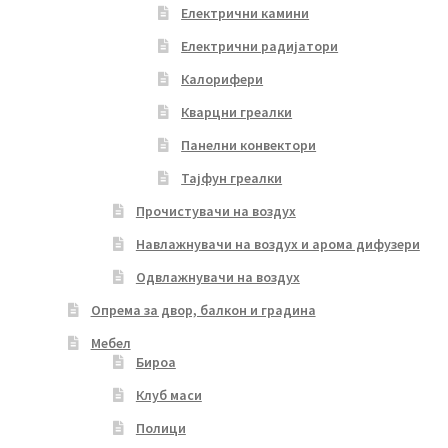
Електрични камини
Електрични радијатори
Калорифери
Кварцни греалки
Панелни конвектори
Тајфун греалки
Прочистувачи на воздух
Навлажнувачи на воздух и арома дифузери
Одвлажнувачи на воздух
Опрема за двор, балкон и градина
Мебел
Бироа
Клуб маси
Полици