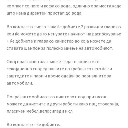
комплет со него и кофа со вода, одлично е за места каде
што нема директен пристап до вода.
Во комплетот исто така ќе добиете 2 различни глави со
кои ќе можете да го менувате начинот на распрскување
+ ќе добиете и глава со канистер во која можете да
ставата шампон за полесно миење на автомобилот.
Овој практичен алат можете да го користите
секојдневно според вашите потреби а со него ќе си
заштедите и пари и време одејки во перналните за
автомобили.
Покрај автомобилот со пиштолот под притисок
можете да чистите и други работи како пвц столарија,
пласичен мебел,велосипеди и сл.
Во комплетот ќе добиете: