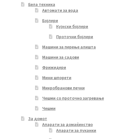
Бела техника
Автомати за вода
Бојлери
Кујнски бојлери
Проточни бојлери
Машини за перење алишта
Машини за садови
Фрижидери
Мини шпорети
Микробранови печки
Чешми со проточно загревање
Чешми
За домот
Апарати за домаќинство
Апарати за пуканки