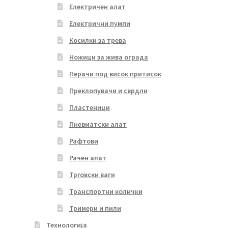
Електричен алат
Електрични пумпи
Косилки за трева
Ножици за жива ограда
Перачи под висок притисок
Преклопувачи и сврдли
Пластеници
Пневматски алат
Рафтови
Рачен алат
Трговски ваги
Транспортни колички
Тримери и пили
Технологија