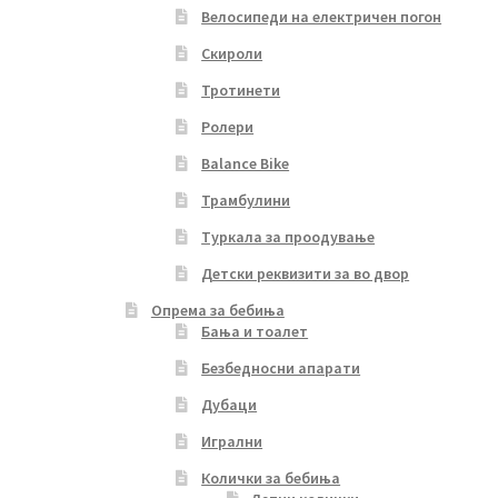
Велосипеди на електричен погон
Скироли
Тротинети
Ролери
Balance Bike
Трамбулини
Туркала за проодување
Детски реквизити за во двор
Опрема за бебиња
Бања и тоалет
Безбедносни апарати
Дубаци
Игрални
Колички за бебиња