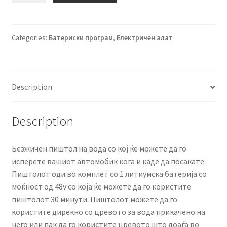
1,999.00 ден.
1,399.00 ден.
под
висок
притисок
Categories:
Батериски програм
,
Електричен алат
quantity
Description
Description
Безжичен пиштол на вода со кој ќе можете да го
исперете вашиот автомобик кога и каде да посакате.
Пиштолот оди во комплет со 1 литиумска батерија со
моќност од 48v со која ќе можете да го користите
пиштолот 30 минути. Пиштолот можете да го
користите дирекно со цревото за вода прикачено на
него или пак да го користите цревото што доаѓа во