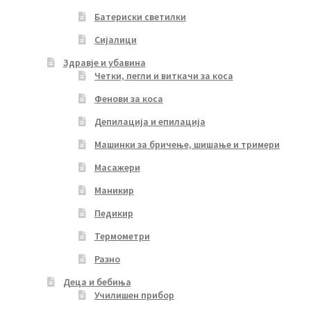
Батериски светилки
Сијалици
Здравје и убавина
Четки, пегли и виткачи за коса
Фенови за коса
Депилација и епилација
Машинки за бричење, шишање и тримери
Масажери
Маникир
Педикир
Термометри
Разно
Деца и бебиња
Училишен прибор