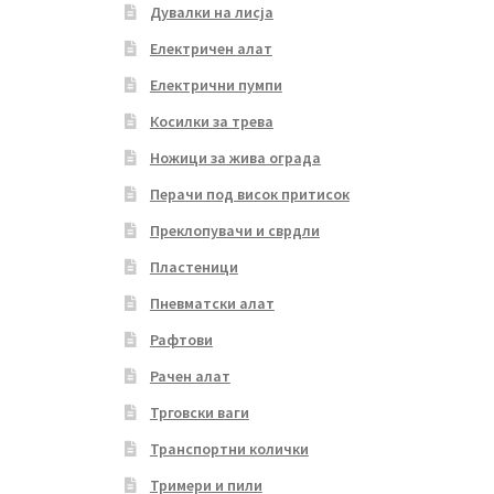
Дувалки на лисја
Електричен алат
Електрични пумпи
Косилки за трева
Ножици за жива ограда
Перачи под висок притисок
Преклопувачи и сврдли
Пластеници
Пневматски алат
Рафтови
Рачен алат
Трговски ваги
Транспортни колички
Тримери и пили