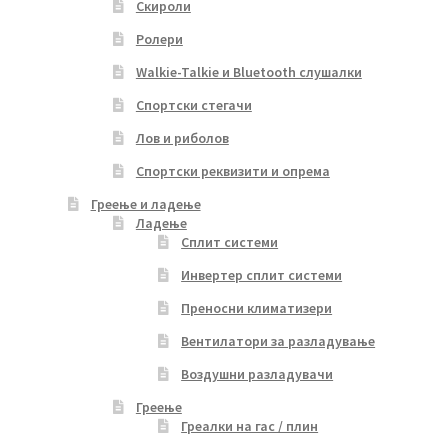
Скироли
Ролери
Walkie-Talkie и Bluetooth слушалки
Спортски стегачи
Лов и риболов
Спортски реквизити и опрема
Греење и ладење
Ладење
Сплит системи
Инвертер сплит системи
Преносни климатизери
Вентилатори за разладување
Воздушни разладувачи
Греење
Греалки на гас / плин