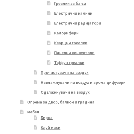
Греалки за бања
Електрични камини
Електрични радијатори
Калорифери
Кварцни греалки
Панелни конвектори
Тајфун греалки
Прочистувачи на воздух
Навлажнувачи на воздух и арома дифузери
Одвлажнувачи на воздух
Опрема за двор, балкон и градина
Мебел
Бироа
Клуб маси