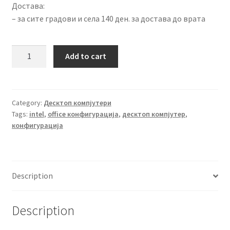
Достава:
– за сите градови и села 140 ден. за достава до врата
Intel
Add to cart
OFFICE
Premium
quantity
Category:
Десктоп компјутери
Tags:
intel
,
office конфигурација
,
десктоп компјутер
,
конфигурација
Description
Description