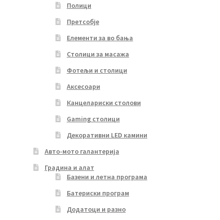
Полици
Претсобје
Елементи за во бања
Столици за масажа
Фотељи и столици
Аксесоари
Канцелариски столови
Gaming столици
Декоративни LED камини
Авто-мото галантерија
Градина и алат
Базени и летна програма
Батериски програм
Додатоци и разно