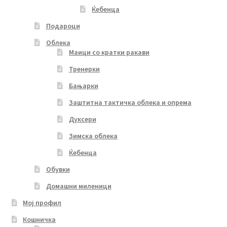
Ќебенца
Подароци
Облека
Маици со кратки ракави
Тренерки
Бањарки
Заштитна тактичка облека и опрема
Дуксери
Зимска облека
Ќебенца
Обувки
Домашни миленици
Мој профил
Кошничка