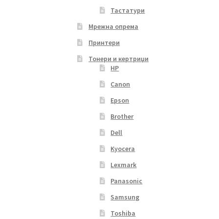
Тастатури
Мрежна опрема
Принтери
Тонери и кертриџи
HP
Canon
Epson
Brother
Dell
Kyocera
Lexmark
Panasonic
Samsung
Toshiba