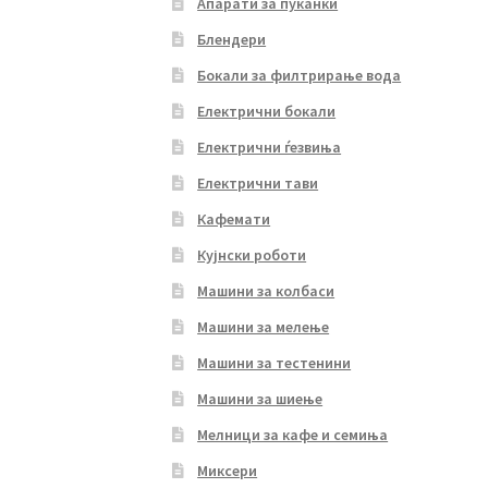
Апарати за пуканки
Блендери
Бокали за филтрирање вода
Електрични бокали
Електрични ѓезвиња
Електрични тави
Кафемати
Кујнски роботи
Машини за колбаси
Машини за мелење
Машини за тестенини
Машини за шиење
Мелници за кафе и семиња
Миксери