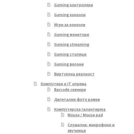
Gaming контролери
Gaming конзоли
Игри за конзоли
Gaming монитори
Gaming streaming
Gaming столици
Gaming волани
Виртуелна реалност
Компјутери и IT опрема
Barcode скенери
Дигитални фото рамки
Компјутерска галантерија
Mouse / Mouse pad
Слушалки, микрофони и
звучници