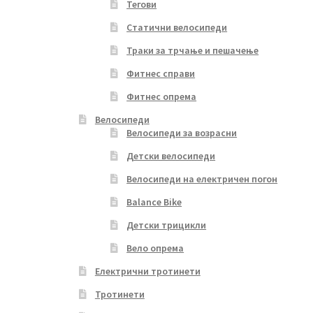
Тегови
Статични велосипеди
Траки за трчање и пешачење
Фитнес справи
Фитнес опрема
Велосипеди
Велосипеди за возрасни
Детски велосипеди
Велосипеди на електричен погон
Balance Bike
Детски трицикли
Вело опрема
Електрични тротинети
Тротинети