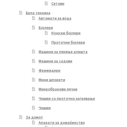
Сетови
Бела техника
Автомати за вода
Бојлери
Кујнски бојлери
Проточни бојлери
Машини за перење алишта
Машини за садови
Фрижидери
Мини шпорети
Микробранови печки
Чешми со проточно загревање
Чешми
За домот
Апарати за домаќинство