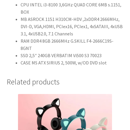
CPU INTEL i3-8100 3,6GHz QUAD CORE 6MB s.1151,
BOX
MB ASROCK 1151 H310CM-HDV ,2xDDR4 2666MHz,
DVI-D, VGA,HDMI, PCIex16, PCIex1, 4xSATAIII, 4xUSB
3.1, 4xUSB2.0, 7.1 Channels
RAM DDR4 8GB 2666MHz G.SKILL F4-2666C19S-
8GNT
SSD 2,5″ 240GB VERBATIM Vi500 S3 70023
CASE MS ATX SIRIUS 2, 500W, w/OD DVD slot
Related products