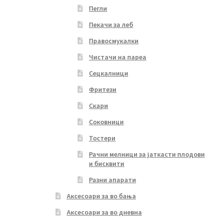
Пегли
Пекачи за леб
Правосмукалки
Чистачи на пареа
Сецкалници
Фритези
Скари
Соковници
Тостери
Рачни мелници за јаткасти плодови
и бисквити
Разни апарати
Аксесоари за во бања
Аксесоари за во дневна