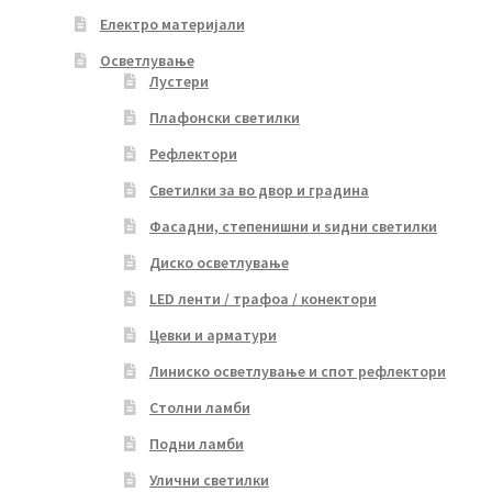
Електро материјали
Осветлување
Лустери
Плафонски светилки
Рефлектори
Светилки за во двор и градина
Фасадни, степенишни и ѕидни светилки
Диско осветлување
LED ленти / трафоа / конектори
Цевки и арматури
Линиско осветлување и спот рефлектори
Столни ламби
Подни ламби
Улични светилки