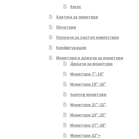
Xerox
Хартија за принтери
Печатари
Полначи за лаптоп компјутери
Конфигурации
Монитори и држачи за монитори
Држачи за монитори
Монитори 7″-18″
Монитори 19″-20″
Gaming монитори
Монитори 21″-22″
Монитори 23″-25″
Монитори 27″-28″
Монитори 32″+