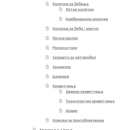
Колички за бебиња
Летни колички
Комбинирани колички
Носилки за бебе / кенгур
Проодувалки
Релаксатори
Седишта за автомобил
Хранилки
Џампери
Креветчиња
Дрвени креветчиња
Транспортни креветчиња
Душек
Комоди за пресоблекување
Хранење и доење