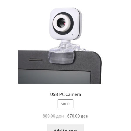
USB PC Camera
SALE!
Original
Current
880.00
ден
670.00
ден
price
price
was:
is:
Add to cart