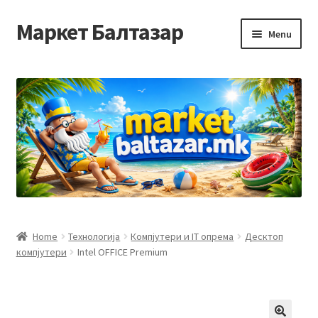
Маркет Балтазар
Skip
Skip
Menu
to
to
navigation
content
Home
Checkout
Homepage
Privacy Policy
Достава и начин на плаќање
Home
Технологија
Компјутери и IT опрема
Десктоп
компјутери
Intel OFFICE Premium
Контакт
Корисничка подршка