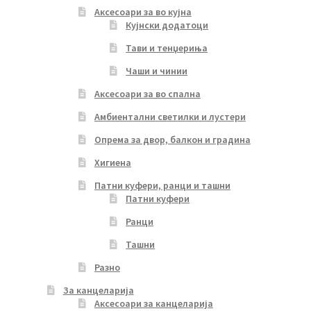
Аксесоари за во кујна
Кујнски додатоци
Тави и тенџериња
Чаши и чинии
Аксесоари за во спална
Амбиентални светилки и лустери
Опрема за двор, балкон и градина
Хигиена
Патни куфери, ранци и ташни
Патни куфери
Ранци
Ташни
Разно
За канцеларија
Аксесоари за канцеларија