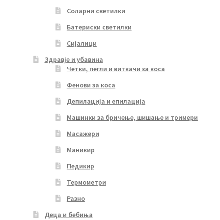
Соларни светилки
Батериски светилки
Сијалици
Здравје и убавина
Четки, пегли и виткачи за коса
Фенови за коса
Депилација и епилација
Машинки за бричење, шишање и тримери
Масажери
Маникир
Педикир
Термометри
Разно
Деца и бебиња