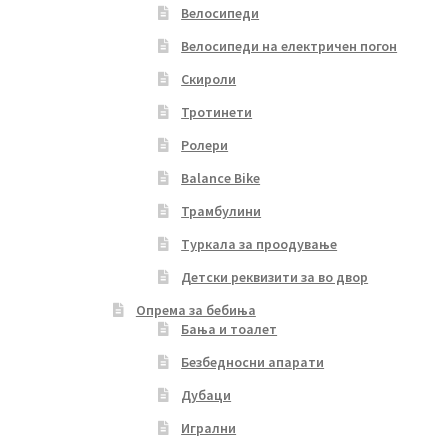
Велосипеди
Велосипеди на електричен погон
Скироли
Тротинети
Ролери
Balance Bike
Трамбулини
Туркала за проодување
Детски реквизити за во двор
Опрема за бебиња
Бања и тоалет
Безбедносни апарати
Дубаци
Игрални