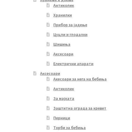
Антиколик
Хранилки
Прибор за јадење
Цуцли и глодалки
Шишиња
Аксесоари
Електрични апарати
Аксесоари
Акесоари за нега на бебиња
Антиколик
За мајката
Заштитна ограда за кревет
Перници
Торби за бебиња