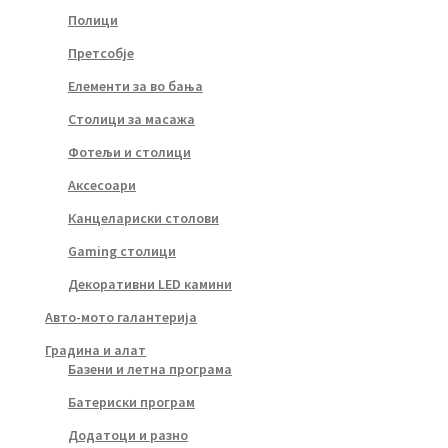
Полици
Претсобје
Елементи за во бања
Столици за масажа
Фотељи и столици
Аксесоари
Канцелариски столови
Gaming столици
Декоративни LED камини
Авто-мото галантерија
Градина и алат
Базени и летна програма
Батериски програм
Додатоци и разно