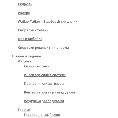
Скироли
Ролери
Walkie-Talkie и Bluetooth слушалки
Спортски стегачи
Лов и риболов
Спортски реквизити и опрема
Греење и ладење
Ладење
Сплит системи
Инвертер сплит системи
Преносни климатизери
Вентилатори за разладување
Воздушни разладувачи
Греење
Греалки на гас / плин