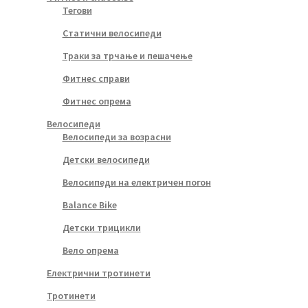
Тегови
Статични велосипеди
Траки за трчање и пешачење
Фитнес справи
Фитнес опрема
Велосипеди
Велосипеди за возрасни
Детски велосипеди
Велосипеди на електричен погон
Balance Bike
Детски трицикли
Вело опрема
Електрични тротинети
Тротинети