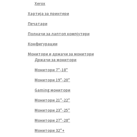
Xerox
Хартија за принтери
Печатари
Полначи за лаптоп компјутери
Конфигурации
Монитори и држачи за монитори
Држачи за монитори
Монитори 7″-18″
Монитори 19″-20″
Gaming монитори
Монитори 21″-22″
Монитори 23″-25″
Монитори 27″-28″
Монитори 32″+