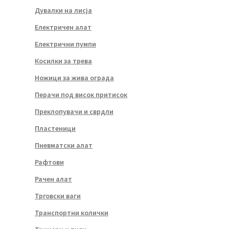
Дувалки на лисја
Електричен алат
Електрични пумпи
Косилки за трева
Ножици за жива ограда
Перачи под висок притисок
Преклопувачи и сврдли
Пластеници
Пневматски алат
Рафтови
Рачен алат
Трговски ваги
Транспортни колички