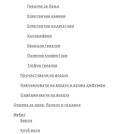
Греалки за бања
Електрични камини
Електрични радијатори
Калорифери
Кварцни греалки
Панелни конвектори
Тајфун греалки
Прочистувачи на воздух
Навлажнувачи на воздух и арома дифузери
Одвлажнувачи на воздух
Опрема за двор, балкон и градина
Мебел
Бироа
Клуб маси