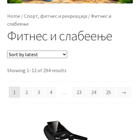
Контакт
Home
/
Спорт, фитнес и рекреација
/
Фитнес и
Корисничка подршка
слабеење
Фитнес и слабеење
Кошничка
Мој профил
Sorted
Showing 1–12 of 294 results
Рекламации и замена на производ
by
latest
Сите производи
1
2
3
4
…
23
24
25
→
Услови за користење