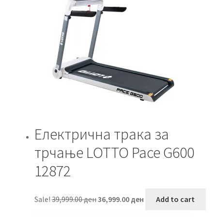
Електрична трака за
трчање LOTTO Pace G600
12872
Original
Current
Sale!
39,999.00
ден
36,999.00
ден
Add to cart
price
price