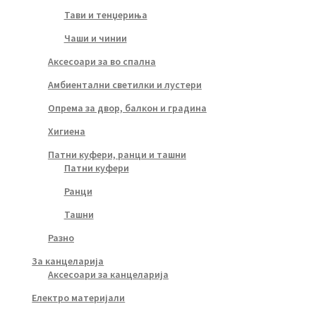
Тави и тенџериња
Чаши и чинии
Аксесоари за во спална
Амбиентални светилки и лустери
Опрема за двор, балкон и градина
Хигиена
Патни куфери, ранци и ташни
Патни куфери
Ранци
Ташни
Разно
За канцеларија
Аксесоари за канцеларија
Електро материјали