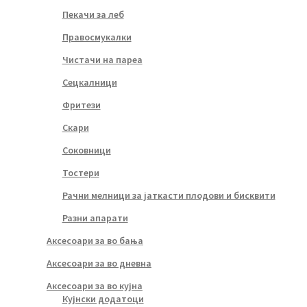
Пекачи за леб
Правосмукалки
Чистачи на пареа
Сецкалници
Фритези
Скари
Соковници
Тостери
Рачни мелници за јаткасти плодови и бисквити
Разни апарати
Аксесоари за во бања
Аксесоари за во дневна
Аксесоари за во кујна
Кујнски додатоци