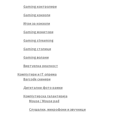
Gaming контролери
Gaming конзоли
Игри за конзоли
Gaming монитори
Gaming streaming
Gaming столици
Gaming волани
Виртуелна реалност
Компјутери и IT опрема
Barcode скенери
Дигитални фото рамки
Компјутерска галантерија
Mouse / Mouse pad
Слушалки, микрофони и звучници