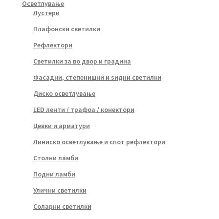
Осветлување
Лустери
Плафонски светилки
Рефлектори
Светилки за во двор и градина
Фасадни, степенишни и ѕидни светилки
Диско осветлување
LED ленти / трафоа / конектори
Цевки и арматури
Линиско осветлување и спот рефлектори
Столни ламби
Подни ламби
Улични светилки
Соларни светилки