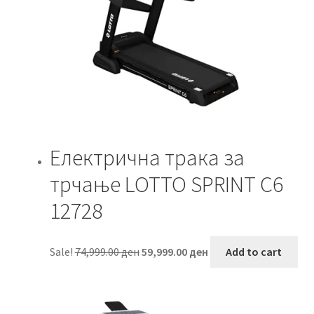
Електрична трака за
трчање LOTTO SPRINT C6
12728
Original
Current
Sale!
74,999.00
ден
59,999.00
ден
Add to cart
price
price
was:
is:
74,999.00 ден.
59,999.00 ден.