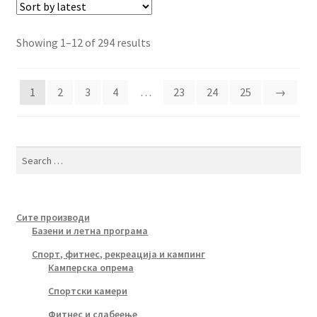
Sorted
Showing 1–12 of 294 results
by
latest
1
2
3
4
…
23
24
25
→
Search
for:
Сите производи
Базени и летна програма
Спорт, фитнес, рекреација и кампинг
Камперска опрема
Спортски камери
Фитнес и слабеење