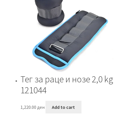
Тег за раце и нозе 2,0 kg
121044
1,220.00
ден
Add to cart