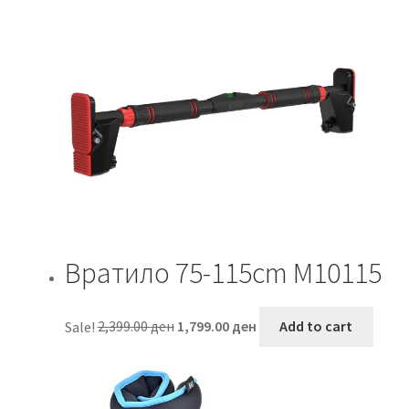
Вратило 75-115cm M10115
Original
Current
Sale!
2,399.00
ден
1,799.00
ден
Add to cart
price
price
was:
is:
2,399.00 ден.
1,799.00 ден.