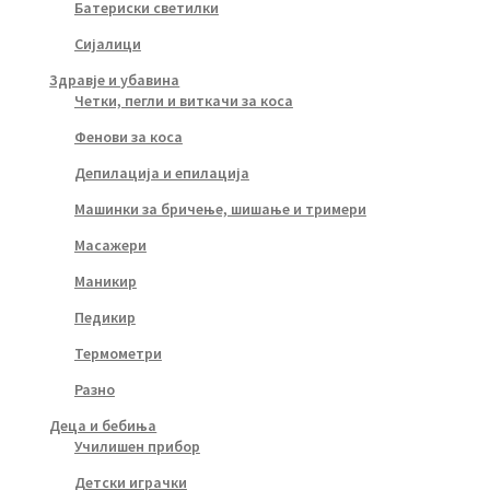
Батериски светилки
Сијалици
Здравје и убавина
Четки, пегли и виткачи за коса
Фенови за коса
Депилација и епилација
Машинки за бричење, шишање и тримери
Масажери
Маникир
Педикир
Термометри
Разно
Деца и бебиња
Училишен прибор
Детски играчки