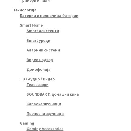
Тримери и пили
Технологија
Батерии и полначи за батерии
Smart Home
Smart асистенти
Smart уреди
Алармни системи
Видео надзор
Домофонија
ТВ / Аудио / Видео
Телевизори
SOUNDBAR & домашни кина
Караоке звучници
Преносни звучници
Gaming
Gaming Accessories