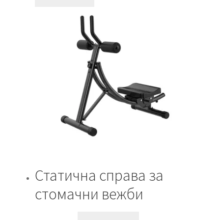
Статична справа за
стомачни вежби