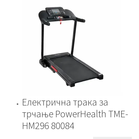
was:
is:
39,999.00 ден.
36,999.00 ден.
Електрична трака за
трчање PowerHealth TME-
HM296 80084