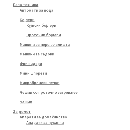
Бела техника
Автомати за вода
Бојлери
Кујнски бојлери
Проточни бојлери
Машини за перење алишта
Машини за садови
Фрижидери
Мини шпорети
Микробранови печки
Чешми со проточно загревање
Чешми
За домот
Апарати за домаќинство
Апарати за пуканки