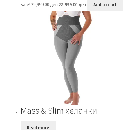
Original
Current
Sale!
29,999.00
ден
28,999.00
ден
Add to cart
price
price
was:
is:
29,999.00 ден.
28,999.00 ден.
Mass & Slim хеланки
Read more