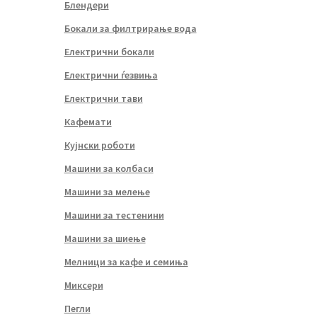
Блендери
Бокали за филтрирање вода
Електрични бокали
Електрични ѓезвиња
Електрични тави
Кафемати
Кујнски роботи
Машини за колбаси
Машини за мелење
Машини за тестенини
Машини за шиење
Мелници за кафе и семиња
Миксери
Пегли