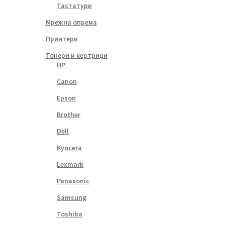
Тастатури
Мрежна опрема
Принтери
Тонери и кертриџи
HP
Canon
Epson
Brother
Dell
Kyocera
Lexmark
Panasonic
Samsung
Toshiba