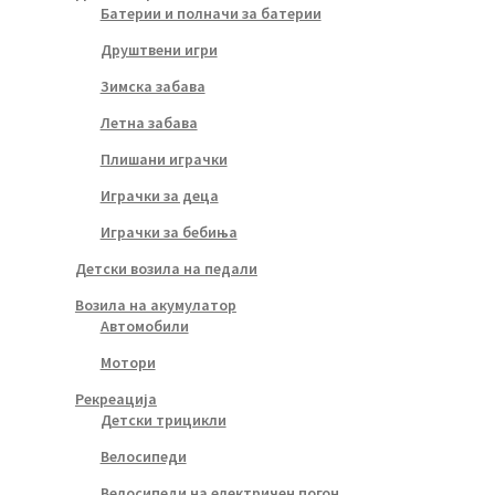
Батерии и полначи за батерии
Друштвени игри
Зимска забава
Летна забава
Плишани играчки
Играчки за деца
Играчки за бебиња
Детски возила на педали
Возила на акумулатор
Автомобили
Мотори
Рекреација
Детски трицикли
Велосипеди
Велосипеди на електричен погон