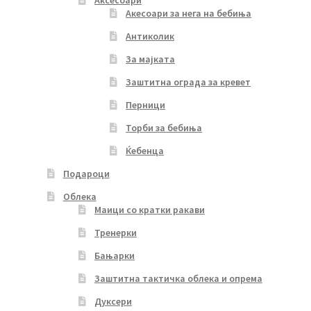
Аксесоари
Акесоари за нега на бебиња
Антиколик
За мајката
Заштитна ограда за кревет
Перници
Торби за бебиња
Ќебенца
Подароци
Облека
Маици со кратки ракави
Тренерки
Бањарки
Заштитна тактичка облека и опрема
Дуксери