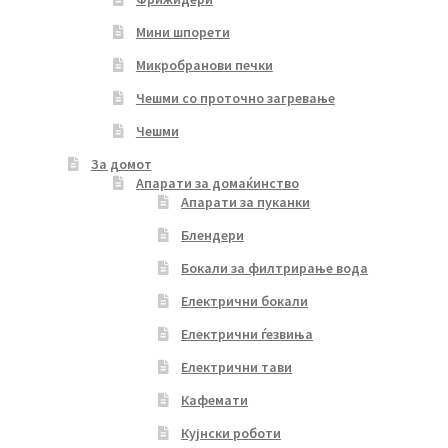
Мини шпорети
Микробранови печки
Чешми со проточно загревање
Чешми
За домот
Апарати за домаќинство
Апарати за пуканки
Блендери
Бокали за филтрирање вода
Електрични бокали
Електрични ѓезвиња
Електрични тави
Кафемати
Кујнски роботи