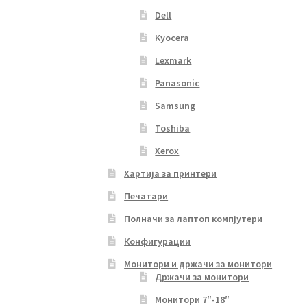
Dell
Kyocera
Lexmark
Panasonic
Samsung
Toshiba
Xerox
Хартија за принтери
Печатари
Полначи за лаптоп компјутери
Конфигурации
Монитори и држачи за монитори
Држачи за монитори
Монитори 7″-18″