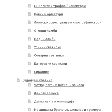
LED ленти / трафоа / конектори
Цевки и арматури
Линиско осветлување и спот рефлектори
Столни ламби
Подни ламби
Улични светилки
Соларни светилки
Батериски светилки
Сијалици
Здравје и убавина
Четки, пегли и виткачи за коса
Фенови за коса
Депилација и епилација
Машинки за бричење, шишање и тримери