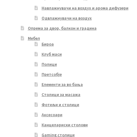
Навлажнувачи на воздух и арома дифузери
Одвлажнувачи на воздух
Опрема за двор, балкон и градина
Мебел
Бироа
Клуб маси
Полици
Претсобје
Елементи за во бања
Столици за масажа
Фотељи и столици
Аксесоари
Канцелариски столови
Gaming столици