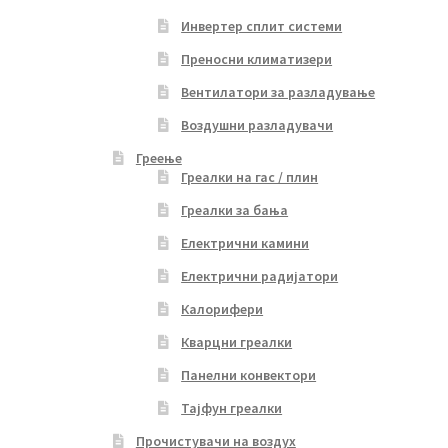
Инвертер сплит системи
Преносни климатизери
Вентилатори за разладување
Воздушни разладувачи
Греење
Греалки на гас / плин
Греалки за бања
Електрични камини
Електрични радијатори
Калорифери
Кварцни греалки
Панелни конвектори
Тајфун греалки
Прочистувачи на воздух