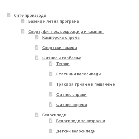
Сите производи
Базени и летна програма
Спорт, фитнес, рекреација и кампинг
Камперска опрема
Спортски камери
Фитнес и слабеење
Тегови
Статични велосипеди
Траки за трчање и пешачење
Фитнес справи
Фитнес опрема
Велосипеди
Велосипеди за возрасни
Детски велосипеди