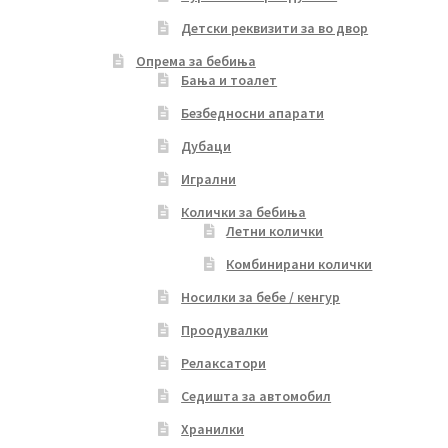
Детски реквизити за во двор
Опрема за бебиња
Бања и тоалет
Безбедносни апарати
Дубаци
Игрални
Колички за бебиња
Летни колички
Комбинирани колички
Носилки за бебе / кенгур
Проодувалки
Релаксатори
Седишта за автомобил
Хранилки