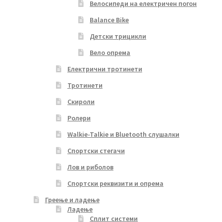
Велосипеди на електричен погон
Balance Bike
Детски трицикли
Вело опрема
Електрични тротинети
Тротинети
Скироли
Ролери
Walkie-Talkie и Bluetooth слушалки
Спортски стегачи
Лов и риболов
Спортски реквизити и опрема
Греење и ладење
Ладење
Сплит системи