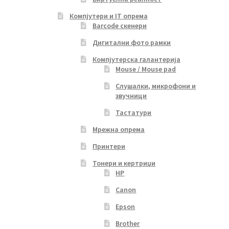
Компјутери и IT опрема
Barcode скенери
Дигитални фото рамки
Компјутерска галантерија
Mouse / Mouse pad
Слушалки, микрофони и
звучници
Тастатури
Мрежна опрема
Принтери
Тонери и кертриџи
HP
Canon
Epson
Brother