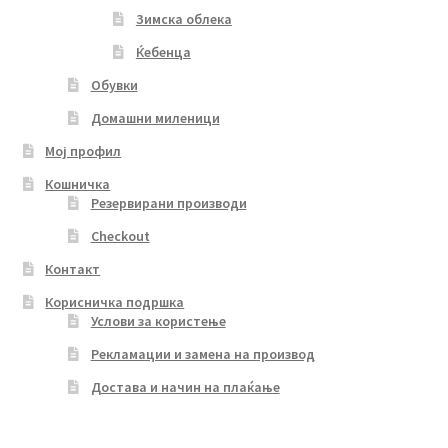
Зимска облека
Ќебенца
Обувки
Домашни миленици
Мој профил
Кошничка
Резервирани производи
Checkout
Контакт
Корисничка подршка
Услови за користење
Рекламации и замена на производ
Достава и начин на плаќање