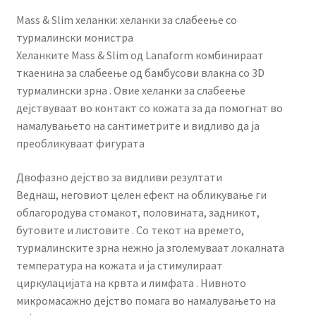
Mass & Slim хеланки: хеланки за слабеење со
турмалински монистра
Хеланките Mass & Slim од Lanaform комбинираат
ткаенина за слабеење од бамбусови влакна со 3D
турмалински зрна . Овие хеланки за слабеење
дејствуваат во контакт со кожата за да помогнат во
намалувањето на сантиметрите и видливо да ја
преобликуваат фигурата
Двофазно дејство за видливи резултати
Веднаш, неговиот целен ефект на обликување ги
облагородува стомакот, половината, задникот,
бутовите и листовите . Со текот на времето,
турмалинските зрна нежно ја зголемуваат локалната
температура на кожата и ја стимулираат
циркулацијата на крвта и лимфата . Нивното
микромасажно дејство помага во намалувањето на