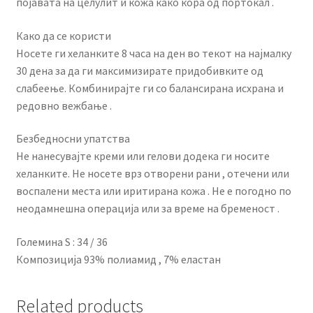
појавата на целулит и кожа како кора од портокал .
Како да се користи
Носете ги хеланките 8 часа на ден во текот на најмалку
30 дена за да ги максимизирате придобивките од
слабеење. Комбинирајте ги со балансирана исхрана и
редовно вежбање .
Безбедносни упатства
Не нанесувајте креми или гелови додека ги носите
хеланките. Не носете врз отворени рани , отечени или
воспалени места или иритирана кожа . Не е погодно по
неодамнешна операција или за време на бременост .
Големина S : 34 / 36
Композиција 93% полиамид , 7% еластан
Related products