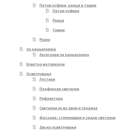
Патни куфери, ранци и ташни
Патни куфери
Ранци
Ташни
Разно
За канцеларија
Аксесоари за канцеларија
Електро материјали
Осветлување
Лустери
Плафонски светилки
Рефлектори
Светилки за во двор и градина
Фасадни, степенишни и ѕидни светилки
Диско осветлување