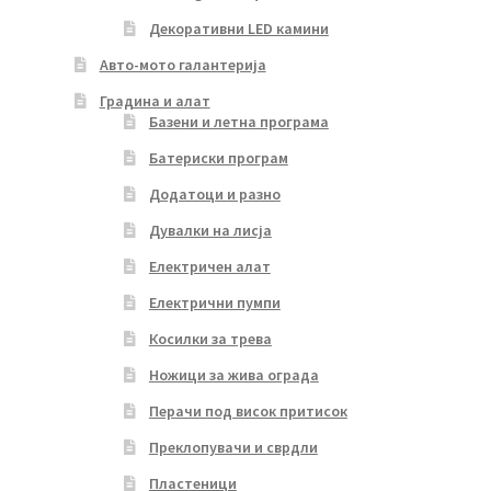
Декоративни LED камини
Авто-мото галантерија
Градина и алат
Базени и летна програма
Батериски програм
Додатоци и разно
Дувалки на лисја
Електричен алат
Електрични пумпи
Косилки за трева
Ножици за жива ограда
Перачи под висок притисок
Преклопувачи и сврдли
Пластеници