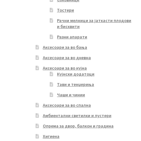
Тостери
Рачни мелници за јаткасти плодови
и бисквити
Разни апарати
Аксесоари за во бања
Аксесоари за во дневна
Аксесоари за во кујна
Кујнски додатоци
Тави и тенџериња
Чаши и чинии
Аксесоари за во спална
Амбиентални светилки и лустери
Опрема за двор, балкон и градина
Хигиена