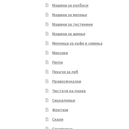
Машини за колбаси
Машини за мелење
Машини за тестенини
Машини за шиење
Мелници за кафе и семиња
Миксери
Пегли
Пекачи за леб
Правосмукалки
Чистачи на пареа
Сецкалници
Фритези
Скари
Соковници