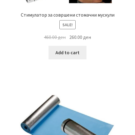
Стимулатор за совршени стомачни мускули
SALE!
Original
Current
460.00
ден
260.00
ден
price
price
was:
is:
Add to cart
460.00 ден.
260.00 ден.