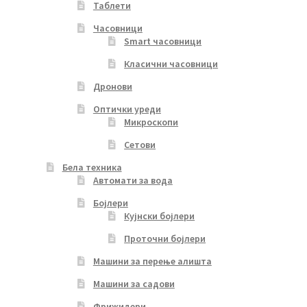
Таблети
Часовници
Smart часовници
Класични часовници
Дронови
Оптички уреди
Микроскопи
Сетови
Бела техника
Автомати за вода
Бојлери
Кујнски бојлери
Проточни бојлери
Машини за перење алишта
Машини за садови
Фрижидери