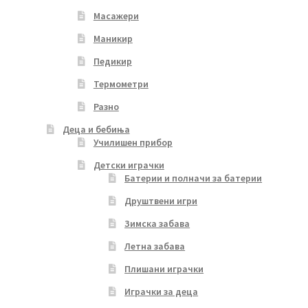
Масажери
Маникир
Педикир
Термометри
Разно
Деца и бебиња
Училишен прибор
Детски играчки
Батерии и полначи за батерии
Друштвени игри
Зимска забава
Летна забава
Плишани играчки
Играчки за деца