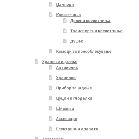
Џампери
Креветчиња
Дрвени креветчиња
Транспортни креветчиња
Душек
Комоди за пресоблекување
Хранење и доење
Антиколик
Хранилки
Прибор за јадење
Цуцли и глодалки
Шишиња
Аксесоари
Електрични апарати