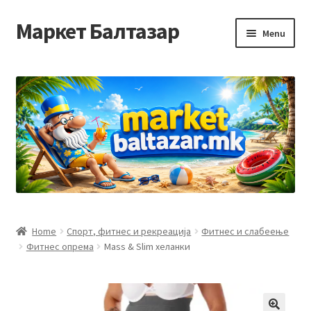
Маркет Балтазар
Skip
Skip
Menu
to
to
navigation
content
Home
Checkout
Homepage
Privacy Policy
Достава и начин на плаќање
Home
Спорт, фитнес и рекреација
Фитнес и слабеење
Фитнес опрема
Mass & Slim хеланки
Контакт
Корисничка подршка