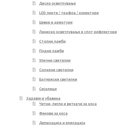
Диско осветлување
LED ленти / трафоа / конектори
Цевки и арматури
Линиско осветлување и спот рефлектори
Столни ламби
Подни ламби
Улични светилки
Соларни светилки
Батериски светилки
Сијалици
Здравје и убавина
Четки, пегли и виткачи за коса
Фенови за коса
Депилација и епилација