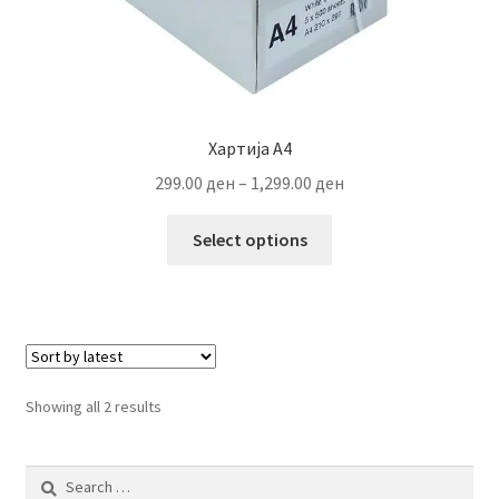
Хартија А4
Price
299.00
ден
–
1,299.00
ден
range:
This
299.00 ден
Select options
product
through
has
1,299.00 ден
multiple
variants.
The
options
Sorted
Showing all 2 results
may
by
be
latest
Search
chosen