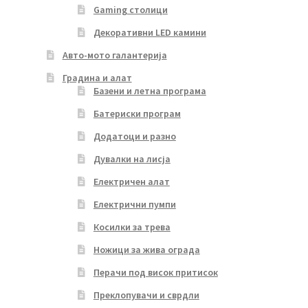
Gaming столици
Декоративни LED камини
Авто-мото галантерија
Градина и алат
Базени и летна програма
Батериски програм
Додатоци и разно
Дувалки на лисја
Електричен алат
Електрични пумпи
Косилки за трева
Ножици за жива ограда
Перачи под висок притисок
Преклопувачи и сврдли