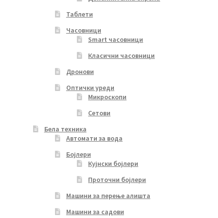
Таблети
Часовници
Smart часовници
Класични часовници
Дронови
Оптички уреди
Микроскопи
Сетови
Бела техника
Автомати за вода
Бојлери
Кујнски бојлери
Проточни бојлери
Машини за перење алишта
Машини за садови