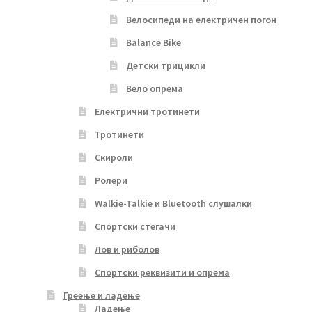
Велосипеди на електричен погон
Balance Bike
Детски трицикли
Вело опрема
Електрични тротинети
Тротинети
Скироли
Ролери
Walkie-Talkie и Bluetooth слушалки
Спортски стегачи
Лов и риболов
Спортски реквизити и опрема
Греење и ладење
Ладење