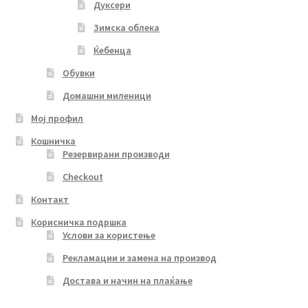
Дуксери
Зимска облека
Ќебенца
Обувки
Домашни миленици
Мој профил
Кошничка
Резервирани производи
Checkout
Контакт
Корисничка подршка
Услови за користење
Рекламации и замена на производ
Достава и начин на плаќање