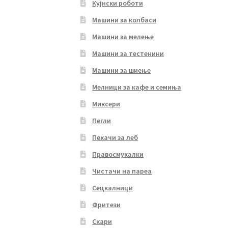
Кујнски роботи
Машини за колбаси
Машини за мелење
Машини за тестенини
Машини за шиење
Мелници за кафе и семиња
Миксери
Пегли
Пекачи за леб
Правосмукалки
Чистачи на пареа
Сецкалници
Фритези
Скари