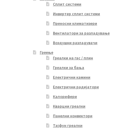
Сплит системи
Инвертер сплит системи
Преносни климатизери
Вентилатори за разладување
Воздушни разладувачи
Греење
Греалки на гас / плин
Греалки за бања
Електрични камини
Електрични радијатори
Калорифери
Кварцни греалки
Панелни конвектори
Тајфун греалки