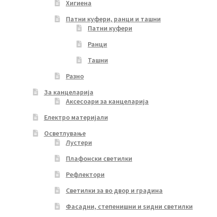
Хигиена
Патни куфери, ранци и ташни
Патни куфери
Ранци
Ташни
Разно
За канцеларија
Аксесоари за канцеларија
Електро материјали
Осветлување
Лустери
Плафонски светилки
Рефлектори
Светилки за во двор и градина
Фасадни, степенишни и ѕидни светилки