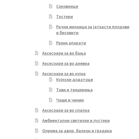
Соковници
Тостери
Рачни мелници за јаткасти плодови
и бисквити
Разни апарати
Аксесоари за во бања
Аксесоари за во дневна
Аксесоари за во кујна
Кујнски додатоци
Тави и тенџериња
Чаши и чинии
Аксесоари за во спална
Амбиентални светилки и лустери
Опрема за двор, балкон и градина