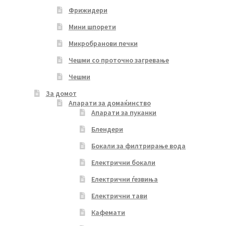
Фрижидери
Мини шпорети
Микробранови печки
Чешми со проточно загревање
Чешми
За домот
Апарати за домаќинство
Апарати за пуканки
Блендери
Бокали за филтрирање вода
Електрични бокали
Електрични ѓезвиња
Електрични тави
Кафемати