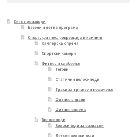
for:
on
the
product
Сите производи
page
Базени и летна програма
Спорт, фитнес, рекреација и кампинг
Камперска опрема
Спортски камери
Фитнес и слабеење
Тегови
Статични велосипеди
Траки за трчање и пешачење
Фитнес справи
Фитнес опрема
Велосипеди
Велосипеди за возрасни
Детски велосипеди