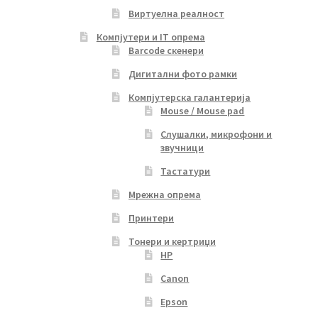
Виртуелна реалност
Компјутери и IT опрема
Barcode скенери
Дигитални фото рамки
Компјутерска галантерија
Mouse / Mouse pad
Слушалки, микрофони и
звучници
Тастатури
Мрежна опрема
Принтери
Тонери и кертриџи
HP
Canon
Epson