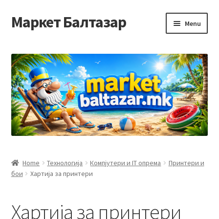
Маркет Балтазар
Skip
Skip
Menu
to
to
navigation
content
Home
Checkout
Homepage
Privacy Policy
Достава и начин на плаќање
Home
Технологија
Компјутери и IT опрема
Принтери и
бои
Хартија за принтери
Контакт
Корисничка подршка
Хартија за принтери