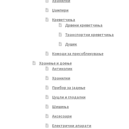
Хранилки
Џампери
Креветчиња
Дрвени креветчиња
Транспортни креветчиња
Душек
Комоди за пресоблекување
Хранење и доење
Антиколик
Хранилки
Прибор за јадење
Цуцли и глодалки
Шишиња
Аксесоари
Електрични апарати