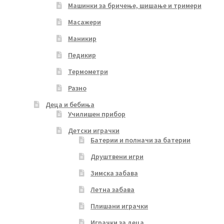
Машинки за бричење, шишање и тримери
Масажери
Маникир
Педикир
Термометри
Разно
Деца и бебиња
Училишен прибор
Детски играчки
Батерии и полначи за батерии
Друштвени игри
Зимска забава
Летна забава
Плишани играчки
Играчки за деца