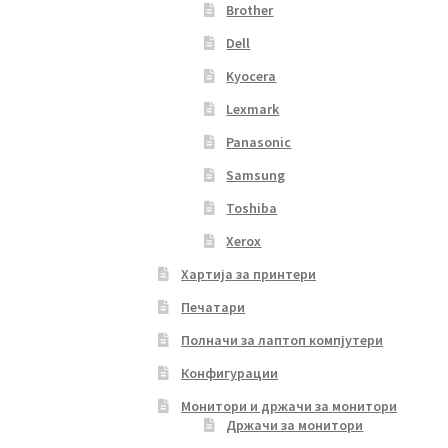
Brother
Dell
Kyocera
Lexmark
Panasonic
Samsung
Toshiba
Xerox
Хартија за принтери
Печатари
Полначи за лаптоп компјутери
Конфигурации
Монитори и држачи за монитори
Држачи за монитори