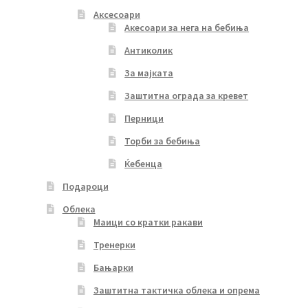
Аксесоари
Акесоари за нега на бебиња
Антиколик
За мајката
Заштитна ограда за кревет
Перници
Торби за бебиња
Ќебенца
Подароци
Облека
Маици со кратки ракави
Тренерки
Бањарки
Заштитна тактичка облека и опрема