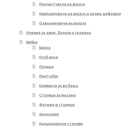
Прочистувачи на воздух
Навлажнувачи на воздух и арома дифузери
Одвлажнувачи на воздух
Опрема за двор, балкон и градина
Мебел
Бироа
Клуб маси
Полици
Претсобје
Елементи за во бања
Столици за масажа
Фотељи и столици
Аксесоари
Канцелариски столови