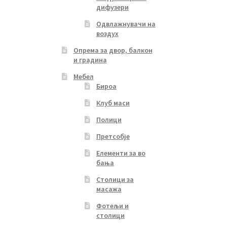
дифузери
Одвлажнувачи на
воздух
Опрема за двор, балкон
и градина
Мебел
Бироа
Клуб маси
Полици
Претсобје
Елементи за во
бања
Столици за
масажа
Фотељи и
столици