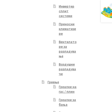
Инвертер
сплит
системи
Преносни
климатизе
ри
Вентилато
ри за
разладува
ње
Воздушни
разладува
чи
Греење
Греалки на
гас / плин
Греалки за
бања