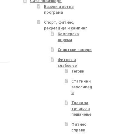
Сите производи
Базени и летна
програма
Спорт, фитнес,
рекреација и кампинг
Камперска
опрема
Спортски камери
Фитнес и
слабеење
Тегови
Статични
велосипед
и
Траки за
трчање и
пешачење
Фитнес
справи