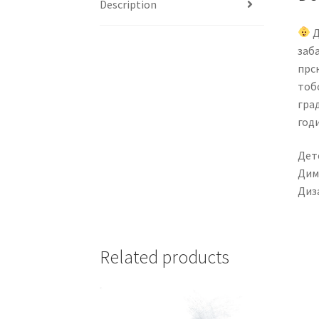
Description
Д
заба
прск
тоб
гра
год
Дет
Дим
Диза
Related products