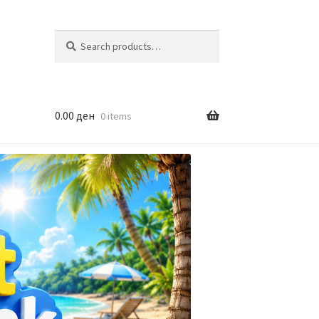
Search
Search
for:
0.00
ден
0 items