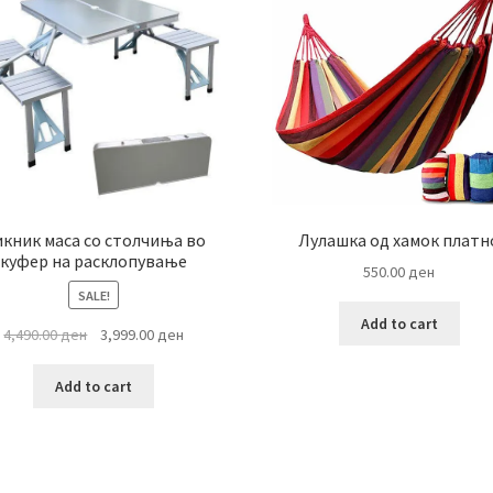
кник маса со столчиња во
Лулашка од хамок платн
куфер на расклопување
550.00
ден
SALE!
Add to cart
Original
Current
4,490.00
ден
3,999.00
ден
price
price
was:
is:
Add to cart
4,490.00 ден.
3,999.00 ден.