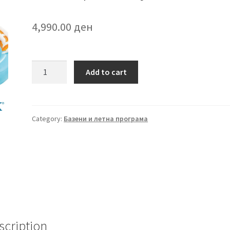
4,990.00
ден
Детски
Add to cart
базен
воден
центар
Candy
Category:
Базени и летна програма
quantity
scription