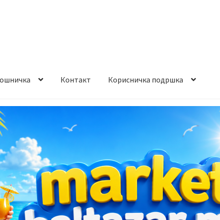
ошничка
Контакт
Корисничка подршка
става и начин на плаќање
Контакт
Корисничка подршка
а на производ
Сите производи
Услови за користење