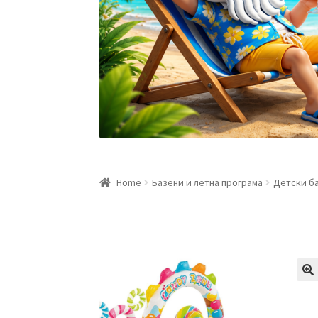
Home
Базени и летна програма
Детски ба