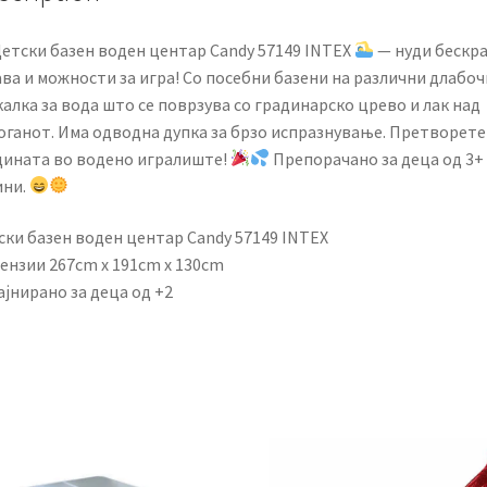
етски базен воден центар Candy 57149 INTEX
— нуди бескра
ва и можности за игра! Со посебни базени на различни длабоч
алка за вода што се поврзува со градинарско црево и лак над
оганот. Има одводна дупка за брзо испразнување. Претворете 
дината во водено игралиште!
Препорачано за деца од 3+
ини.
ски базен воден центар Candy 57149 INTEX
ензии 267cm x 191cm x 130cm
јнирано за деца од +2