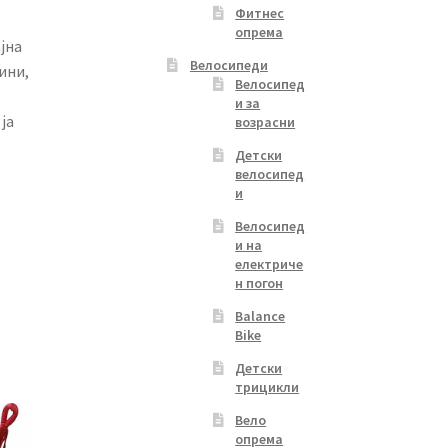
Фитнес
опрема
јна
Велосипеди
ини,
Велосипед
и за
ја
возрасни
Детски
велосипед
и
Велосипед
и на
електриче
н погон
Balance
Bike
Детски
трицикли
Вело
опрема