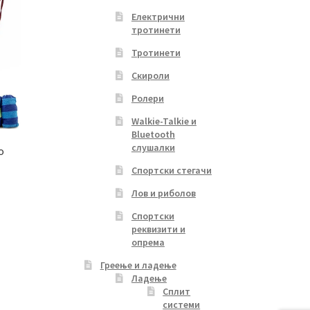
Електрични
тротинети
Тротинети
Скироли
Ролери
Walkie-Talkie и
Bluetooth
слушалки
о
Спортски стегачи
Лов и риболов
Спортски
реквизити и
опрема
Греење и ладење
Ладење
Сплит
системи