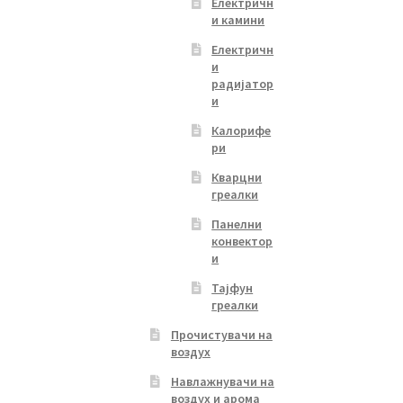
Електричн
и камини
Електричн
и
радијатор
и
Калорифе
ри
Кварцни
греалки
Панелни
конвектор
и
Тајфун
греалки
Прочистувачи на
воздух
Навлажнувачи на
воздух и арома