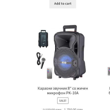
Add to cart
Караоке звучник 8″ со жичен
микрофон PK-10A
SALE!
Original
Current
2,199.00
ден
1,750.00
ден