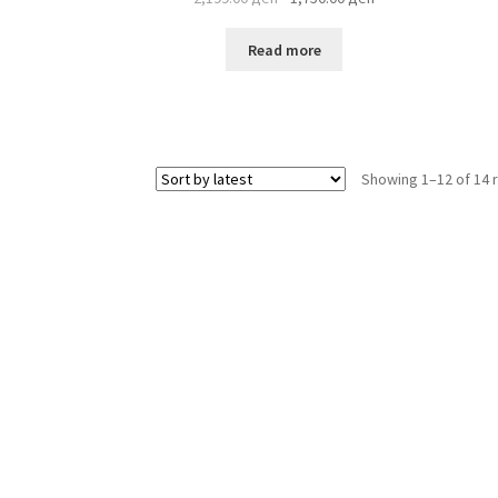
price
price
was:
is:
Read more
2,199.00 ден.
1,750.00 ден.
Showing 1–12 of 14 