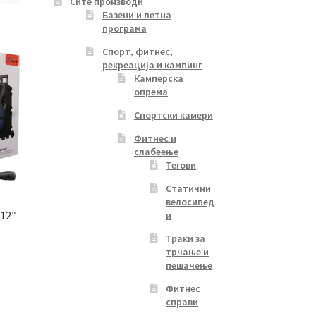
Сите производи
Базени и летна
програма
Спорт, фитнес,
рекреација и кампинг
Камперска
опрема
Спортски камери
Фитнес и
слабеење
Тегови
Статични
велосипед
12″
и
Траки за
трчање и
пешачење
Current
Фитнес
price
справи
s: