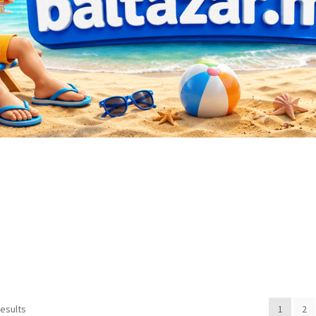
Sorted
results
1
2