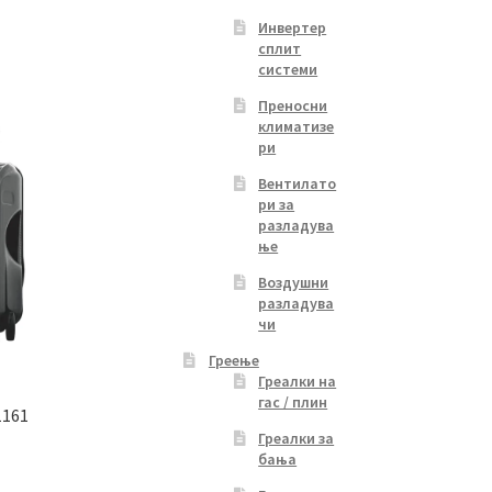
Инвертер
сплит
системи
Преносни
климатизе
ри
Вентилато
ри за
разладува
ње
Воздушни
разладува
чи
Греење
Греалки на
гас / плин
1161
Греалки за
бања
Current