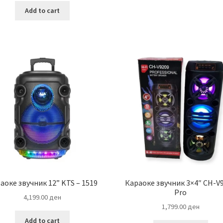
was:
is:
Add to cart
6,999.00 ден.
5,200.00 ден.
аоке звучник 12” KTS – 1519
Караоке звучник 3×4″ CH-V
Pro
4,199.00
ден
1,799.00
ден
Add to cart