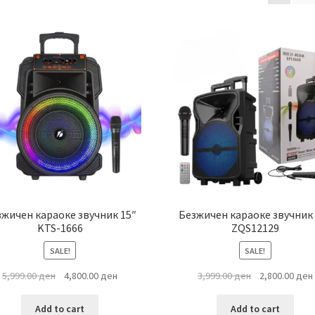
by
latest
жичен караоке звучник 15″
Безжичен караоке звучник 
KTS-1666
ZQS12129
SALE!
SALE!
Original
Current
Original
5,999.00
ден
4,800.00
ден
3,999.00
ден
2,800.00
ден
price
price
price
was:
is:
was:
i
Add to cart
Add to cart