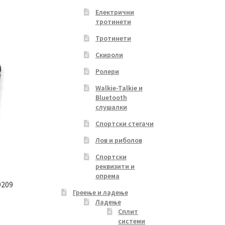
Електрични
тротинети
Тротинети
Скироли
Ролери
Walkie-Talkie и
Bluetooth
слушалки
Спортски стегачи
Лов и риболов
Спортски
реквизити и
опрема
9209
Греење и ладење
Ладење
Сплит
системи