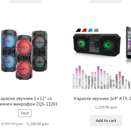
5,999.00 ден.
4,800.00 ден.
3,999.00 ден.
араоке звучник 2 x 12″ со
Караоке звучник 2х4″ KTS-
жичен микрофон ZQS-12201
1,299.00
ден
SALE!
Add to cart
Original
Current
6,999.00
ден
5,200.00
ден
price
price