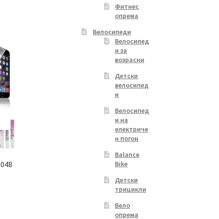
2,800.00 ден.
Фитнес
опрема
Велосипеди
Велосипед
и за
возрасни
Детски
велосипед
и
Велосипед
и на
електриче
н погон
Balance
Bike
1048
Детски
трицикли
Вело
опрема