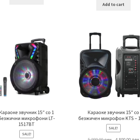
Add to cart
Караоке звучник 15″ со 1
Караоке звучник 15″ со
безжични микрофони LT-
безжичен микрофон KTS – 
1517BT
SALE!
SALE!
Original
5,999.00
ден
4,800.00
ден