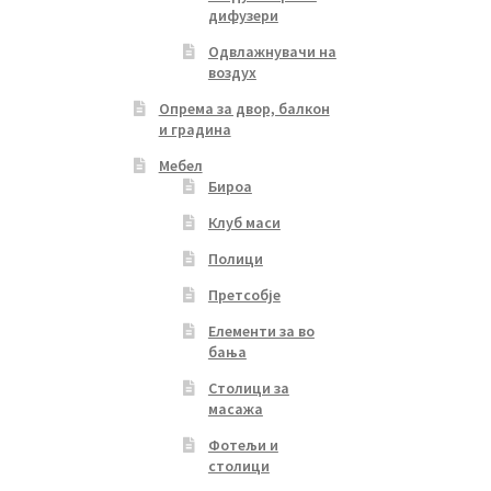
дифузери
Одвлажнувачи на
воздух
Опрема за двор, балкон
и градина
Мебел
Бироа
Клуб маси
Полици
Претсобје
Елементи за во
бања
Столици за
масажа
Фотељи и
столици