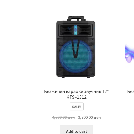
Безжичен караоке звучник 12″
Без
KTS–1312
SALE!
Original
Current
4,700.00
ден
3,700.00
ден
price
price
was:
is:
Add to cart