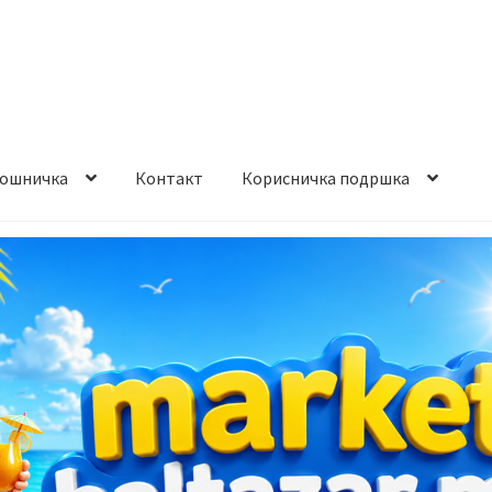
ошничка
Контакт
Корисничка подршка
става и начин на плаќање
Контакт
Корисничка подршка
а на производ
Сите производи
Услови за користење