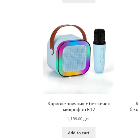
4,700.00 ден.
3,700.00 ден.
Караоке звучник + безжичен
К
микрофон К12
без
1,199.00
ден
Add to cart