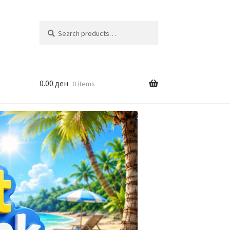
Search
Search
for:
0.00
ден
0 items