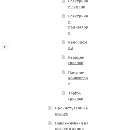
Електричн
price
и камини
s:
Електричн
4,800.00 ден.
и
радијатор
и
Калорифе
ри
Кварцни
греалки
Панелни
конвектор
и
Тајфун
греалки
Прочистувачи на
воздух
Навлажнувачи на
воздух и арома