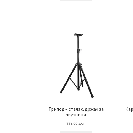
Трипод – сталак, држач за
Кар
звучници
999.00
ден