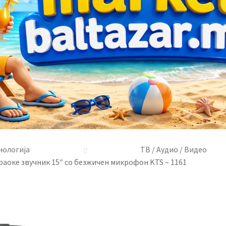
нологија
ТВ / Аудио / Видео
раоке звучник 15″ со безжичен микрофон KTS – 1161