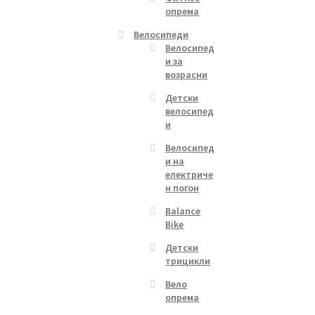
опрема
Велосипеди
Велосипед
и за
возрасни
Детски
велосипед
и
Велосипед
и на
електриче
н погон
Balance
Bike
Детски
трицикли
Вело
опрема