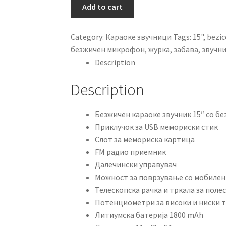
15"
Add to cart
со
безжичен
Category:
Караоке звучници
Tags:
15"
,
bezic
микрофон
безжичен микрофон
,
журка
,
забава
,
звучн
KTS
Description
–
1161
Description
quantity
Безжичен караоке звучник 15″ со б
Приклучок за USB мемориски стик
Слот за мемориска картица
FM радио приемник
Далечински управувач
Можност за поврзување со мобилен 
Телескопска рачка и тркала за пол
Потенциометри за високи и ниски 
Литиумска батерија 1800 mAh