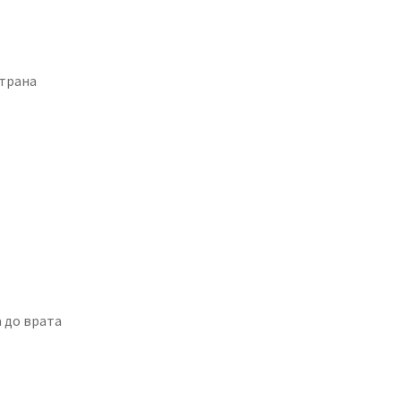
страна
а до врата