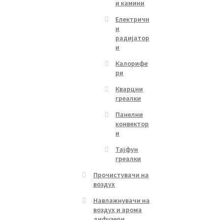
и камини
Електричн
и
радијатор
и
Калорифе
ри
Кварцни
греалки
Панелни
конвектор
и
Тајфун
греалки
Прочистувачи на
воздух
Навлажнувачи на
воздух и арома
дифузери