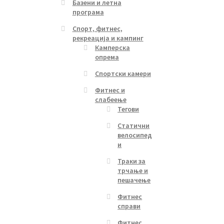
Базени и летна
програма
Спорт, фитнес,
рекреација и кампинг
Камперска
опрема
Спортски камери
Фитнес и
слабеење
Тегови
Статични
велосипед
и
Траки за
трчање и
пешачење
Фитнес
справи
Фитнес