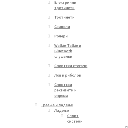
Електрични
тротинети
Тротинети
Скироли
Ролери
Walkie-Talkie и
Bluetooth
слушалки
Спортски стегачи
Лов и риболов
Спортски
реквизити и
опрема
Греење и ладење
Ладење
Сплит
системи