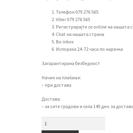
5,999.00 ден.
4,800.00 ден.
Телефон 079 276 565
Viber 079 276 565
Регистрирајте се online на нашата 
Chat на нашата страна
Во inbox
Испорака 24-72 часа по нарачка
Загарантирана безбедност
Начин на плаќање:
– при достава
Достава:
– за сите градови и села 140 ден. за достав
Караоке
звучник