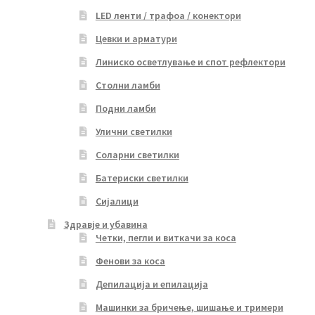
LED ленти / трафоа / конектори
Цевки и арматури
Линиско осветлување и спот рефлектори
Столни ламби
Подни ламби
Улични светилки
Соларни светилки
Батериски светилки
Сијалици
Здравје и убавина
Четки, пегли и виткачи за коса
Фенови за коса
Депилација и епилација
Машинки за бричење, шишање и тримери