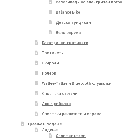
Велосипеди на електричен погон
Balance Bike
Детски трицикли
Вело опрема
Електрични тротинети
Тротинети
Скироли
Ролери
Walkie-Talkie и Bluetooth слушалки
Спортски стегачи
Лов и риболов
Спортски реквизити и опрема
Греење и ладење
Ладење
Сплит системи