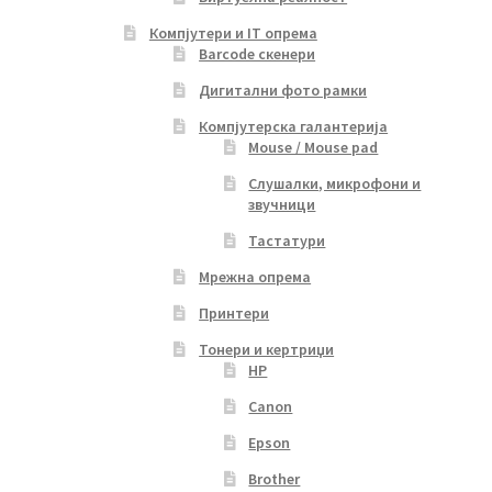
Компјутери и IT опрема
Barcode скенери
Дигитални фото рамки
Компјутерска галантерија
Mouse / Mouse pad
Слушалки, микрофони и
звучници
Тастатури
Мрежна опрема
Принтери
Тонери и кертриџи
HP
Canon
Epson
Brother