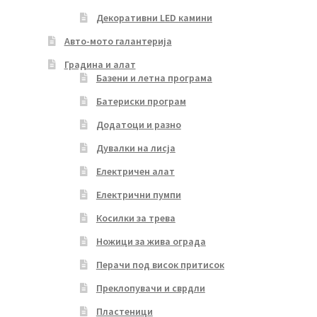
Декоративни LED камини
Авто-мото галантерија
Градина и алат
Базени и летна програма
Батериски програм
Додатоци и разно
Дувалки на лисја
Електричен алат
Електрични пумпи
Косилки за трева
Ножици за жива ограда
Перачи под висок притисок
Преклопувачи и сврдли
Пластеници