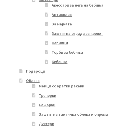
Акесоари за нега на бебиња
Антиколик
За мајката
Заштитна ограда за кревет
Перници
Торби за бебиња
Ќебенца
Подароци
Облека
Маици со кратки ракави
Тренерки
Бањарки
Заштитна тактичка облека и опрема
Дуксери