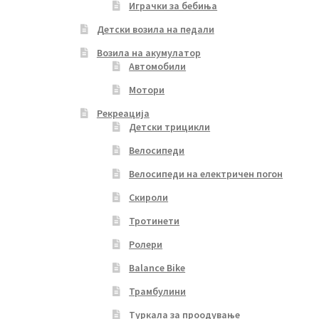
Играчки за бебиња
Детски возила на педали
Возила на акумулатор
Автомобили
Мотори
Рекреација
Детски трицикли
Велосипеди
Велосипеди на електричен погон
Скироли
Тротинети
Ролери
Balance Bike
Трамбулини
Туркала за проодување