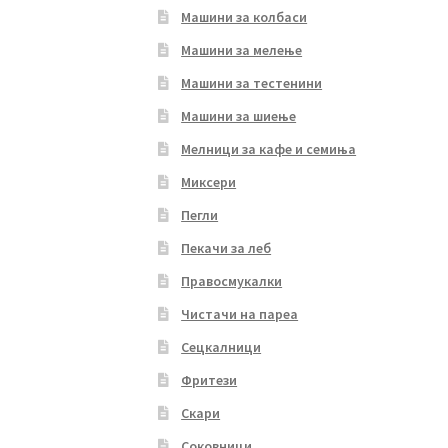
Машини за колбаси
Машини за мелење
Машини за тестенини
Машини за шиење
Мелници за кафе и семиња
Миксери
Пегли
Пекачи за леб
Правосмукалки
Чистачи на пареа
Сецкалници
Фритези
Скари
Соковници