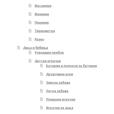
Масажери
Маникир
Педикир
Термометри
Разно
Деца и бебиња
Училишен прибор
Детски играчки
Батерии и полначи за батерии
Друштвени игри
Зимска забава
Летна забава
Плишани играчки
Играчки за деца