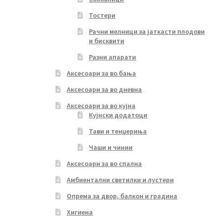
Тостери
Рачни мелници за јаткасти плодови
и бисквити
Разни апарати
Аксесоари за во бања
Аксесоари за во дневна
Аксесоари за во кујна
Кујнски додатоци
Тави и тенџериња
Чаши и чинии
Аксесоари за во спална
Амбиентални светилки и лустери
Опрема за двор, балкон и градина
Хигиена