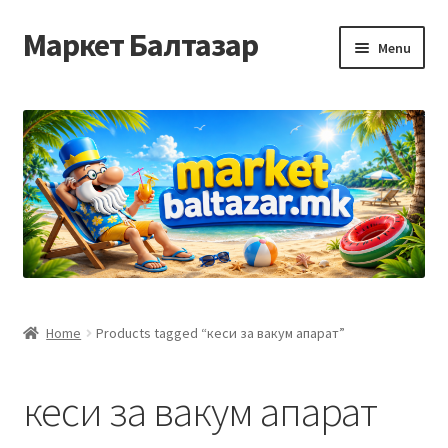
Маркет Балтазар
Skip
Skip
Menu
to
to
navigation
content
Home
Checkout
Homepage
Privacy Policy
Достава и начин на плаќање
Home
Products tagged “кеси за вакум апарат”
Контакт
кеси за вакум апарат
Корисничка подршка