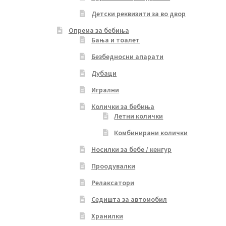
Детски реквизити за во двор
Опрема за бебиња
Бања и тоалет
Безбедносни апарати
Дубаци
Игрални
Колички за бебиња
Летни колички
Комбинирани колички
Носилки за бебе / кенгур
Проодувалки
Релаксатори
Седишта за автомобил
Хранилки