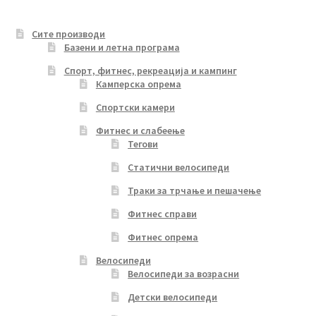
Сите производи
Базени и летна програма
Спорт, фитнес, рекреација и кампинг
Камперска опрема
Спортски камери
Фитнес и слабеење
Тегови
Статични велосипеди
Траки за трчање и пешачење
Фитнес справи
Фитнес опрема
Велосипеди
Велосипеди за возрасни
Детски велосипеди