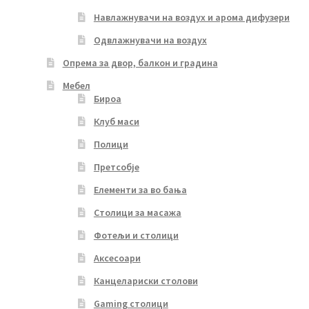
Навлажнувачи на воздух и арома дифузери
Одвлажнувачи на воздух
Опрема за двор, балкон и градина
Мебел
Бироа
Клуб маси
Полици
Претсобје
Елементи за во бања
Столици за масажа
Фотељи и столици
Аксесоари
Канцелариски столови
Gaming столици