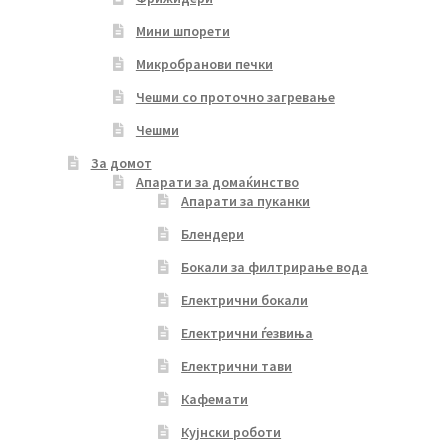
Мини шпорети
Микробранови печки
Чешми со проточно загревање
Чешми
За домот
Апарати за домаќинство
Апарати за пуканки
Блендери
Бокали за филтрирање вода
Електрични бокали
Електрични ѓезвиња
Електрични тави
Кафемати
Кујнски роботи