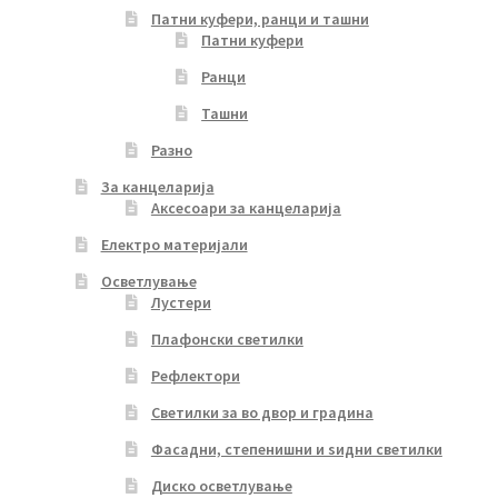
Патни куфери, ранци и ташни
Патни куфери
Ранци
Ташни
Разно
За канцеларија
Аксесоари за канцеларија
Електро материјали
Осветлување
Лустери
Плафонски светилки
Рефлектори
Светилки за во двор и градина
Фасадни, степенишни и ѕидни светилки
Диско осветлување