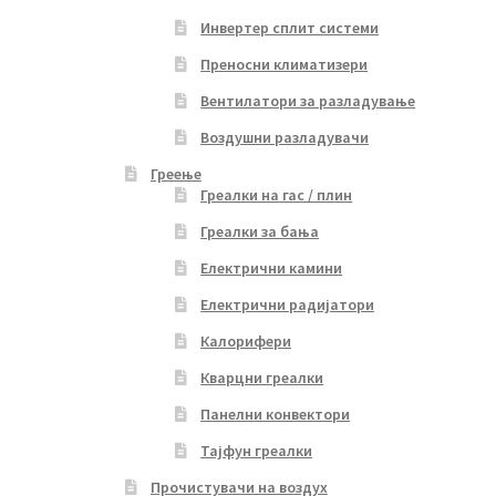
Инвертер сплит системи
Преносни климатизери
Вентилатори за разладување
Воздушни разладувачи
Греење
Греалки на гас / плин
Греалки за бања
Електрични камини
Електрични радијатори
Калорифери
Кварцни греалки
Панелни конвектори
Тајфун греалки
Прочистувачи на воздух