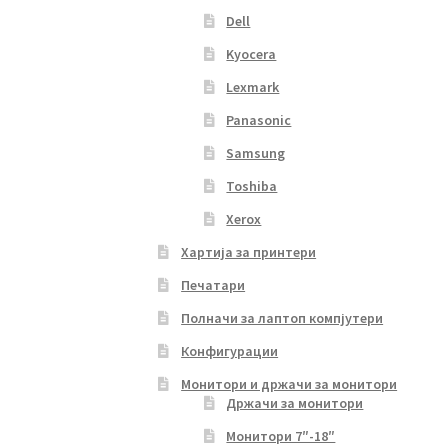
Dell
Kyocera
Lexmark
Panasonic
Samsung
Toshiba
Xerox
Хартија за принтери
Печатари
Полначи за лаптоп компјутери
Конфигурации
Монитори и држачи за монитори
Држачи за монитори
Монитори 7″-18″