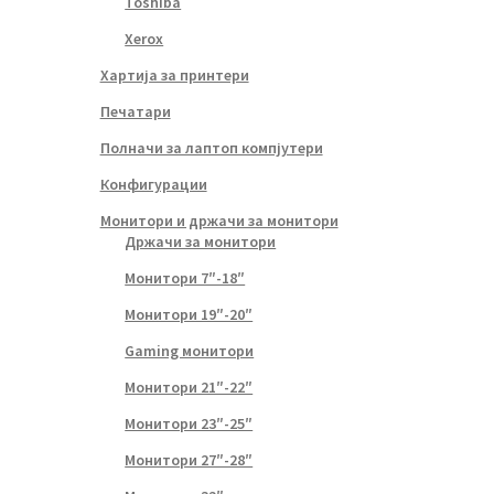
Toshiba
Xerox
Хартија за принтери
Печатари
Полначи за лаптоп компјутери
Конфигурации
Монитори и држачи за монитори
Држачи за монитори
Монитори 7″-18″
Монитори 19″-20″
Gaming монитори
Монитори 21″-22″
Монитори 23″-25″
Монитори 27″-28″