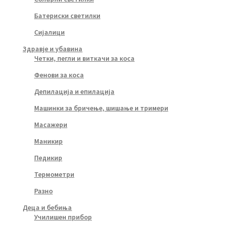
Батериски светилки
Сијалици
Здравје и убавина
Четки, пегли и виткачи за коса
Фенови за коса
Депилација и епилација
Машинки за бричење, шишање и тримери
Масажери
Маникир
Педикир
Термометри
Разно
Деца и бебиња
Училишен прибор