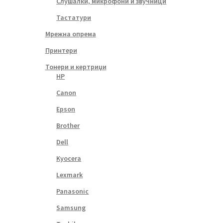
Слушалки, микрофони и звучници
Тастатури
Мрежна опрема
Принтери
Тонери и кертриџи
HP
Canon
Epson
Brother
Dell
Kyocera
Lexmark
Panasonic
Samsung