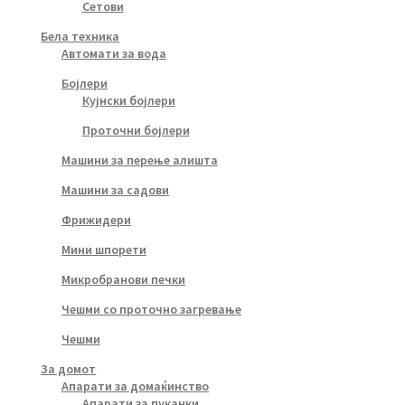
Сетови
Бела техника
Автомати за вода
Бојлери
Кујнски бојлери
Проточни бојлери
Машини за перење алишта
Машини за садови
Фрижидери
Мини шпорети
Микробранови печки
Чешми со проточно загревање
Чешми
За домот
Апарати за домаќинство
Апарати за пуканки