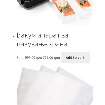
Вакум апарат за
пакување храна
Original
Current
Sale!
999.00
ден
799.00
ден
Add to cart
price
price
was:
is:
999.00 ден.
799.00 ден.