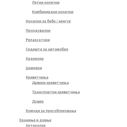
Летни колички
Комбинирани колички
Носилки за бебе / кенгур
Проодувалки
Релаксатори
Седишта за автомобил
Хранилки
Џампери
Креветчиња
Дрвени креветчиња
Транспортни креветчиња
Душек
Комоди за пресоблекување
Хранење и доење
Антиколик