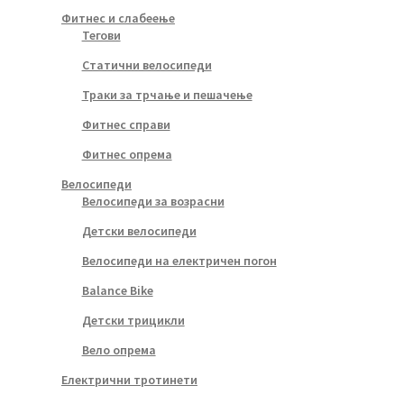
Фитнес и слабеење
Тегови
Статични велосипеди
Траки за трчање и пешачење
Фитнес справи
Фитнес опрема
Велосипеди
Велосипеди за возрасни
Детски велосипеди
Велосипеди на електричен погон
Balance Bike
Детски трицикли
Вело опрема
Електрични тротинети