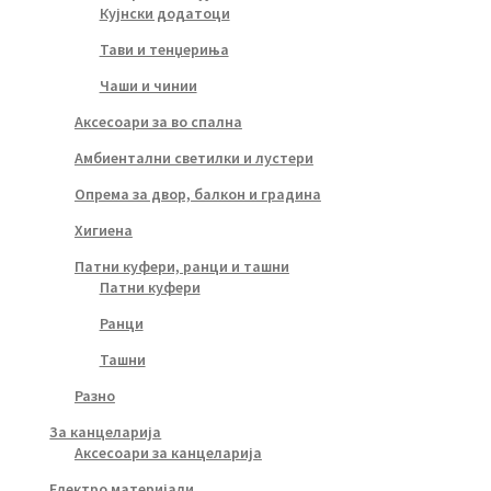
Кујнски додатоци
Тави и тенџериња
Чаши и чинии
Аксесоари за во спална
Амбиентални светилки и лустери
Опрема за двор, балкон и градина
Хигиена
Патни куфери, ранци и ташни
Патни куфери
Ранци
Ташни
Разно
За канцеларија
Аксесоари за канцеларија
Електро материјали