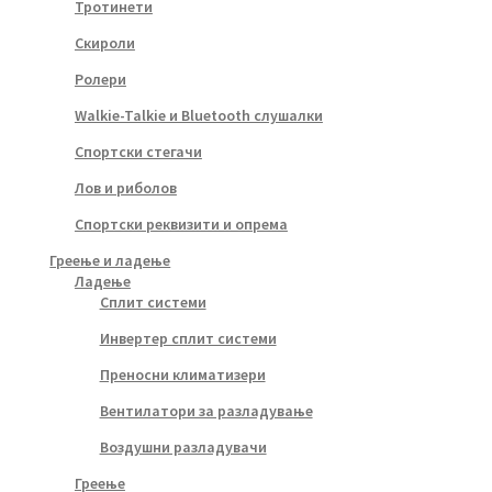
Тротинети
Скироли
Ролери
Walkie-Talkie и Bluetooth слушалки
Спортски стегачи
Лов и риболов
Спортски реквизити и опрема
Греење и ладење
Ладење
Сплит системи
Инвертер сплит системи
Преносни климатизери
Вентилатори за разладување
Воздушни разладувачи
Греење