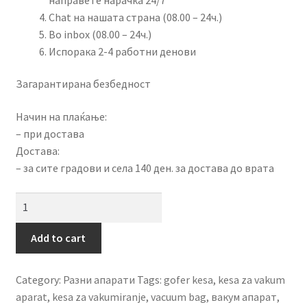
Chat на нашата страна (08.00 – 24ч.)
Во inbox (08.00 – 24ч.)
Испорака 2-4 работни денови
Загарантирана безбедност
Начин на плаќање:
– при достава
Достава:
– за сите градови и села 140 ден. за достава до врата
Ќеса
за
вакум
Add to cart
апарат
150
Category:
Разни апарати
Tags:
gofer kesa
,
kesa za vakum
x
aparat
,
kesa za vakumiranje
,
vacuum bag
,
вакум апарат
,
300