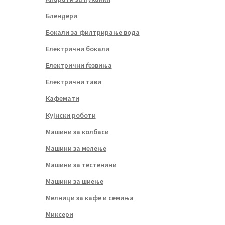
Блендери
Бокали за филтрирање вода
Електрични бокали
Електрични ѓезвиња
Електрични тави
Кафемати
Кујнски роботи
Машини за колбаси
Машини за мелење
Машини за тестенини
Машини за шиење
Мелници за кафе и семиња
Миксери