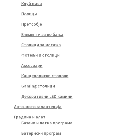
Клуб маси
Полици
Претсобје
Елементи за во бања
Столици за масажа
Фотељи и столици
Аксесоари
Канцелариски столови
Gaming столици
Декоративни LED камини
Авто-мото галантерија
Градина и алат
Базени и летна програма
Батериски програм