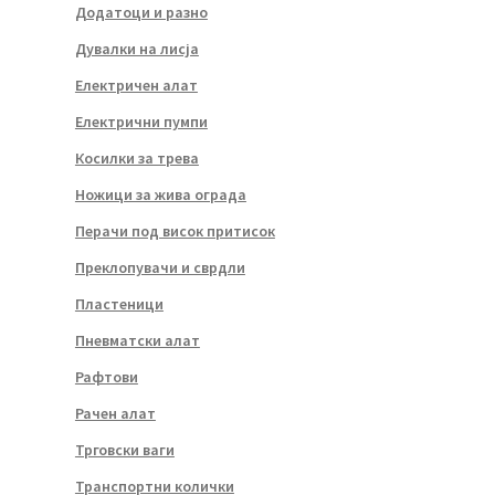
Додатоци и разно
Дувалки на лисја
Електричен алат
Електрични пумпи
Косилки за трева
Ножици за жива ограда
Перачи под висок притисок
Преклопувачи и сврдли
Пластеници
Пневматски алат
Рафтови
Рачен алат
Трговски ваги
Транспортни колички