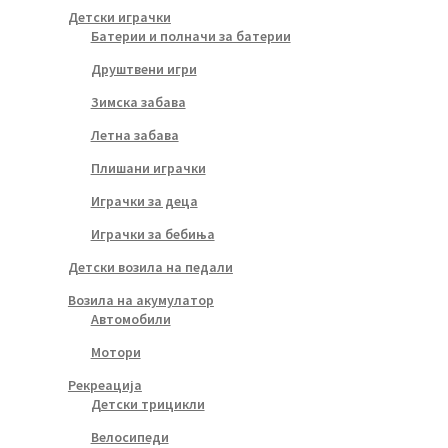
Детски играчки
Батерии и полначи за батерии
Друштвени игри
Зимска забава
Летна забава
Плишани играчки
Играчки за деца
Играчки за бебиња
Детски возила на педали
Возила на акумулатор
Автомобили
Мотори
Рекреација
Детски трицикли
Велосипеди