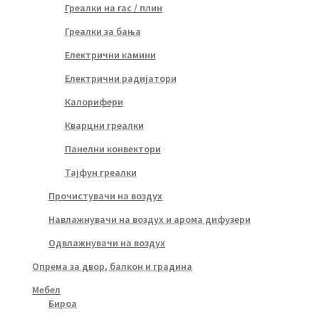
Греалки на гас / плин
Греалки за бања
Електрични камини
Електрични радијатори
Калорифери
Кварцни греалки
Панелни конвектори
Тајфун греалки
Прочистувачи на воздух
Навлажнувачи на воздух и арома дифузери
Одвлажнувачи на воздух
Опрема за двор, балкон и градина
Мебел
Бироа