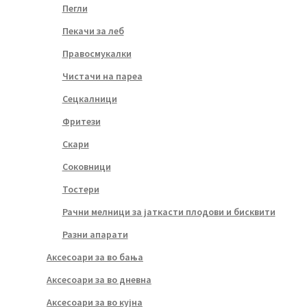
Пегли
Пекачи за леб
Правосмукалки
Чистачи на пареа
Сецкалници
Фритези
Скари
Соковници
Тостери
Рачни мелници за јаткасти плодови и бисквити
Разни апарати
Аксесоари за во бања
Аксесоари за во дневна
Аксесоари за во кујна