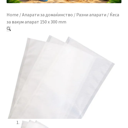
Контакт
Home
/
Апарати за домаќинство
/
Разни апарати
/
Ќеса
Корисничка подршка
за вакум апарат 150 x 300 mm
🔍
Кошничка
Мој профил
Рекламации и замена на производ
Сите производи
Услови за користење