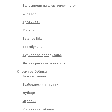
Велосипеди на електричен погон
Скироли
Тротинети
Ролери
Balance Bike
Трамбулини
Туркала за проодување
Детски реквизити за во двор
Опрема за бебиња
Бања и тоалет
Безбедносни апарати
Дубаци
Игрални
Колички за бебиња