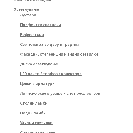
Осветлување
Лустери
Плафонски светилки
Рефлектори
Светилки за во двор и градина
Фасадни, степенишни и ѕидни светилки
Диско осветлување
LED ленти / трафоа / конектори
Цевки и арматури
Линиско осветлување и спот рефлектори
Столни ламби
Подни ламби
Улични светилки
Соларни светилки