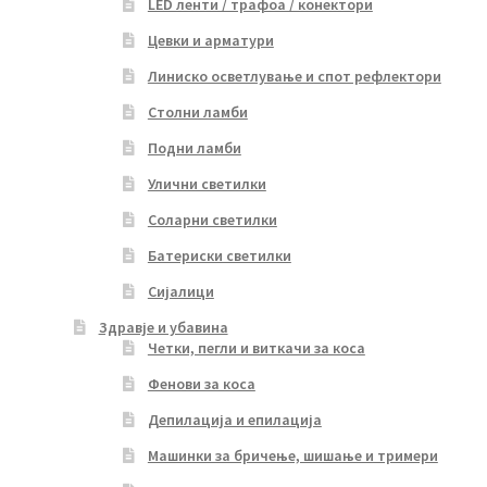
LED ленти / трафоа / конектори
Цевки и арматури
Линиско осветлување и спот рефлектори
Столни ламби
Подни ламби
Улични светилки
Соларни светилки
Батериски светилки
Сијалици
Здравје и убавина
Четки, пегли и виткачи за коса
Фенови за коса
Депилација и епилација
Машинки за бричење, шишање и тримери