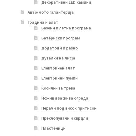
Декоративни LED камини
Авто-мото галантерија
Градина и алат
Базени и летна програма
Батериски програм
Додатоци и разно
Дувалки на лисја
Електричен алат
Електрични пумпи
Косилки за трева
Ножици за жива ограда
Перачи под висок притисок
Преклопувачи и сврдли
Пластеници