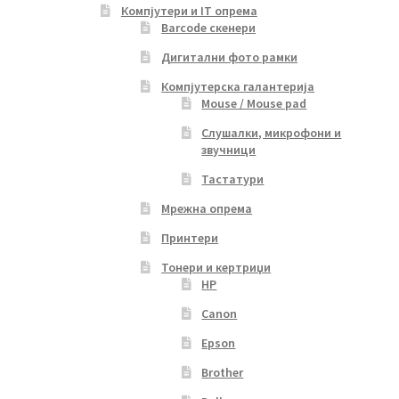
Компјутери и IT опрема
Barcode скенери
Дигитални фото рамки
Компјутерска галантерија
Mouse / Mouse pad
Слушалки, микрофони и
звучници
Тастатури
Мрежна опрема
Принтери
Тонери и кертриџи
HP
Canon
Epson
Brother