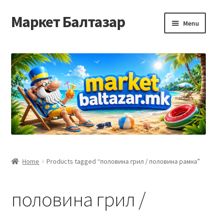
Маркет Балтазар
Skip
Skip
Menu
to
to
navigation
content
Home
Checkout
Homepage
Privacy Policy
Достава и начин на плаќање
Home
Products tagged “половина грил / половина рамна”
Контакт
половина грил /
Корисничка подршка