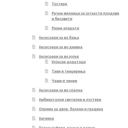
Тостери
Рачни мелници за јаткасти плодови
и бисквити
Разни апарати
Аксесоари за во бања
Аксесоари за во дневна
Аксесоари за во кујна
Кујнски додатоци
Тави и тенџериња
Чаши и чинии
Аксесоари за во спална
Амбиентални светилки и лустери
Опрема за двор, балкон и градина
Хигиена
Патни куфери, ранци и ташни