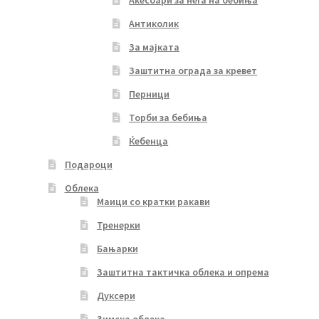
Акесоари за нега на бебиња
Антиколик
За мајката
Заштитна ограда за кревет
Перници
Торби за бебиња
Ќебенца
Подароци
Облека
Маици со кратки ракави
Тренерки
Бањарки
Заштитна тактичка облека и опрема
Дуксери