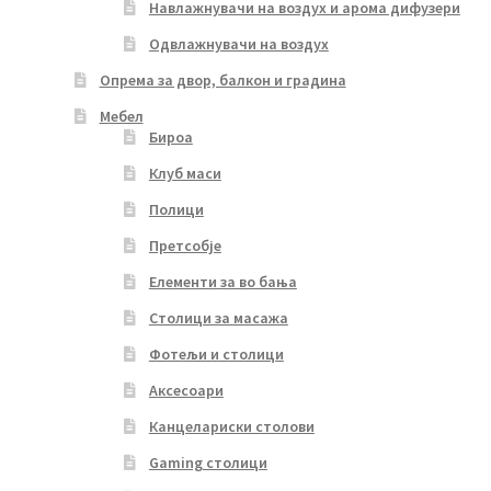
Навлажнувачи на воздух и арома дифузери
Одвлажнувачи на воздух
Опрема за двор, балкон и градина
Мебел
Бироа
Клуб маси
Полици
Претсобје
Елементи за во бања
Столици за масажа
Фотељи и столици
Аксесоари
Канцелариски столови
Gaming столици