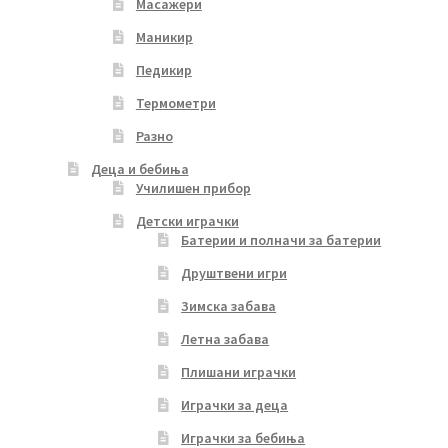
Масажери
Маникир
Педикир
Термометри
Разно
Деца и бебиња
Училишен прибор
Детски играчки
Батерии и полначи за батерии
Друштвени игри
Зимска забава
Летна забава
Плишани играчки
Играчки за деца
Играчки за бебиња