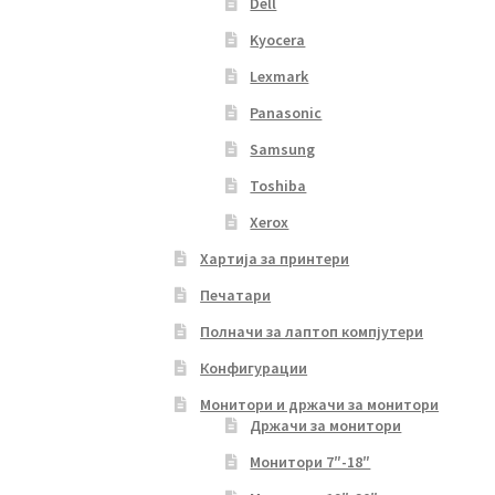
Dell
Kyocera
Lexmark
Panasonic
Samsung
Toshiba
Xerox
Хартија за принтери
Печатари
Полначи за лаптоп компјутери
Конфигурации
Монитори и држачи за монитори
Држачи за монитори
Монитори 7″-18″