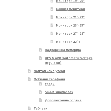
Монитори 19″-20″
Gaming монитори
Монитори 21″-22″
Монитори 23″-25″
Монитори 27″-28″
Монитори 32″+
Надворешна меморија
UPS & AVR (Automatic Voltage
Regulator)
Лаптоп компјутери
Мобилни телефони
Уреди
Smart sunglasses
Дополнителна опрема
Таблети