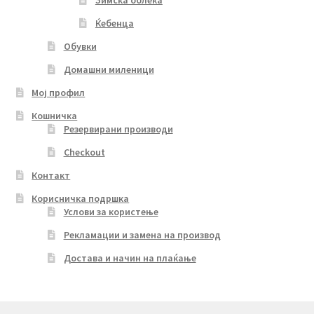
Зимска облека
Ќебенца
Обувки
Домашни миленици
Мој профил
Кошничка
Резервирани производи
Checkout
Контакт
Корисничка подршка
Услови за користење
Рекламации и замена на производ
Достава и начин на плаќање