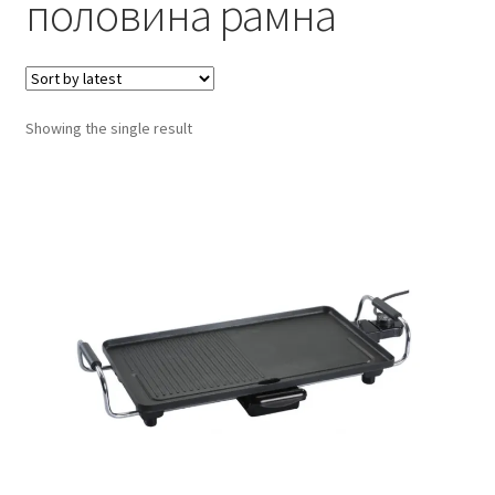
половина рамна
Кошничка
Мој профил
Showing the single result
Рекламации и замена на производ
Сите производи
Услови за користење