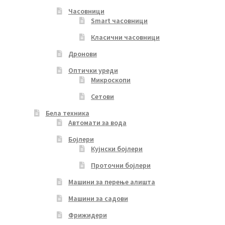
Часовници
Smart часовници
Класични часовници
Дронови
Оптички уреди
Микроскопи
Сетови
Бела техника
Автомати за вода
Бојлери
Кујнски бојлери
Проточни бојлери
Машини за перење алишта
Машини за садови
Фрижидери