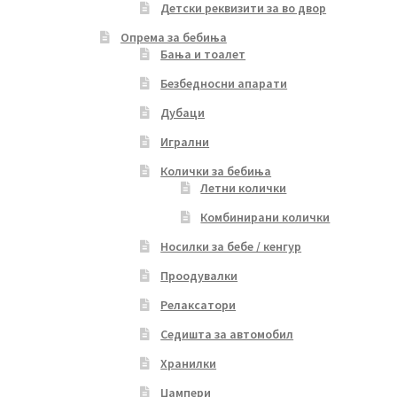
Детски реквизити за во двор
Опрема за бебиња
Бања и тоалет
Безбедносни апарати
Дубаци
Игрални
Колички за бебиња
Летни колички
Комбинирани колички
Носилки за бебе / кенгур
Проодувалки
Релаксатори
Седишта за автомобил
Хранилки
Џампери