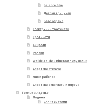
Balance Bike
Детски трицикли
Вело опрема
Електрични тротинети
Тротинети
Скироли
Ролери
Walkie-Talkie и Bluetooth слушалки
Спортски стегачи
Лов и риболов
Спортски реквизити и опрема
Греење и ладење
Ладење
Сплит системи