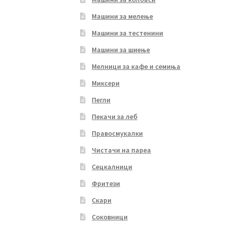
Машини за мелење
Машини за тестенини
Машини за шиење
Мелници за кафе и семиња
Миксери
Пегли
Пекачи за леб
Правосмукалки
Чистачи на пареа
Сецкалници
Фритези
Скари
Соковници