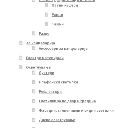
Патни куфери
Ранци
Ташни
Разно
За канцеларија
Аксесоари за канцеларија
Електро материјали
Осветлување
Лустери
Плафонски светилки
Рефлектори
Светилки за во двор и градина
Фасадни, степенишни и ѕидни светилки
Диско осветлување