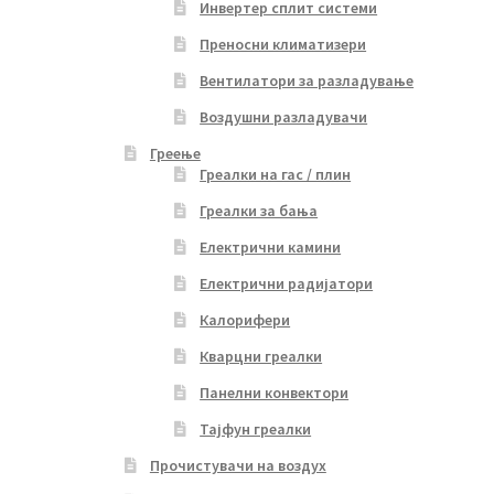
Инвертер сплит системи
Преносни климатизери
Вентилатори за разладување
Воздушни разладувачи
Греење
Греалки на гас / плин
Греалки за бања
Електрични камини
Електрични радијатори
Калорифери
Кварцни греалки
Панелни конвектори
Тајфун греалки
Прочистувачи на воздух