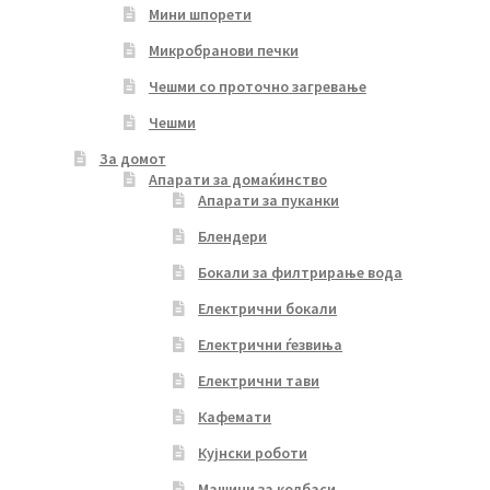
Мини шпорети
Микробранови печки
Чешми со проточно загревање
Чешми
За домот
Апарати за домаќинство
Апарати за пуканки
Блендери
Бокали за филтрирање вода
Електрични бокали
Електрични ѓезвиња
Електрични тави
Кафемати
Кујнски роботи
Машини за колбаси