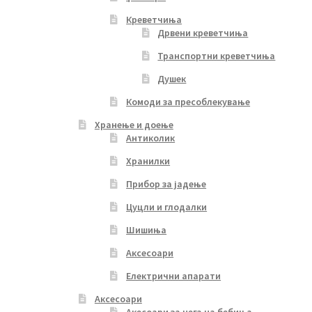
Креветчиња
Дрвени креветчиња
Транспортни креветчиња
Душек
Комоди за пресоблекување
Хранење и доење
Антиколик
Хранилки
Прибор за јадење
Цуцли и глодалки
Шишиња
Аксесоари
Електрични апарати
Аксесоари