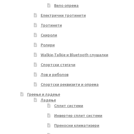
Вело опрема
Електрични тротинети
Тротинети
Скироли
Ролери
Walkie-Talkie и Bluetooth слушалки
Спортски стегачи
Лов и риболов
Спортски реквизити и опрема
Греење и ладење
Ладење
Сплит системи
Инвертер сплит системи
Преносни климатизери