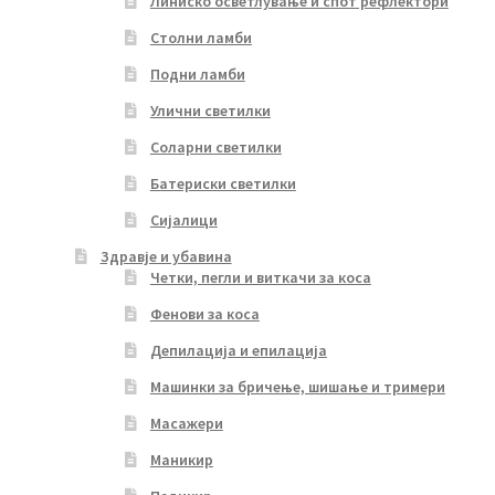
Линиско осветлување и спот рефлектори
Столни ламби
Подни ламби
Улични светилки
Соларни светилки
Батериски светилки
Сијалици
Здравје и убавина
Четки, пегли и виткачи за коса
Фенови за коса
Депилација и епилација
Машинки за бричење, шишање и тримери
Масажери
Маникир