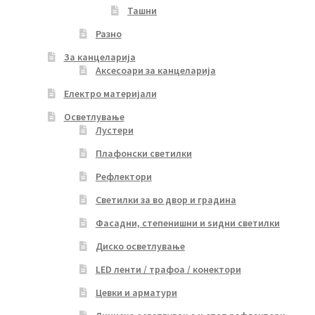
Ташни
Разно
За канцеларија
Аксесоари за канцеларија
Електро материјали
Осветлување
Лустери
Плафонски светилки
Рефлектори
Светилки за во двор и градина
Фасадни, степенишни и ѕидни светилки
Диско осветлување
LED ленти / трафоа / конектори
Цевки и арматури