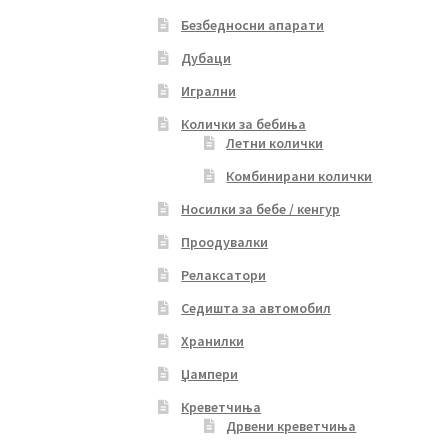
Безбедносни апарати
Дубаци
Игрални
Колички за бебиња
Летни колички
Комбинирани колички
Носилки за бебе / кенгур
Проодувалки
Релаксатори
Седишта за автомобил
Хранилки
Џампери
Креветчиња
Дрвени креветчиња