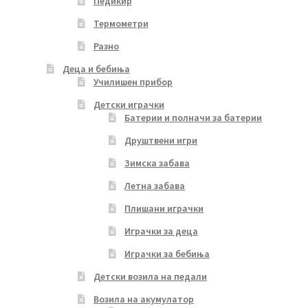
Педикир
Термометри
Разно
Деца и бебиња
Училишен прибор
Детски играчки
Батерии и полначи за батерии
Друштвени игри
Зимска забава
Летна забава
Плишани играчки
Играчки за деца
Играчки за бебиња
Детски возила на педали
Возила на акумулатор