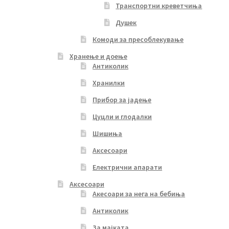
Транспортни креветчиња
Душек
Комоди за пресоблекување
Хранење и доење
Антиколик
Хранилки
Прибор за јадење
Цуцли и глодалки
Шишиња
Аксесоари
Електрични апарати
Аксесоари
Акесоари за нега на бебиња
Антиколик
За мајката