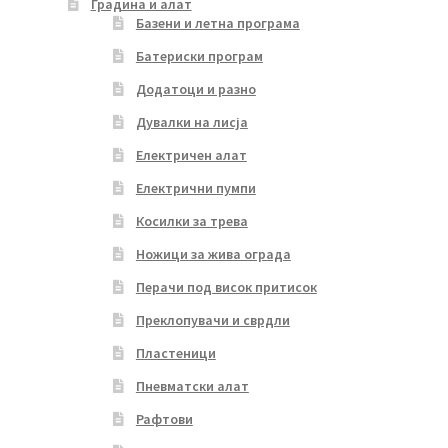
Градина и алат
Базени и летна програма
Батериски програм
Додатоци и разно
Дувалки на лисја
Електричен алат
Електрични пумпи
Косилки за трева
Ножици за жива ограда
Перачи под висок притисок
Преклопувачи и сврдли
Пластеници
Пневматски алат
Рафтови