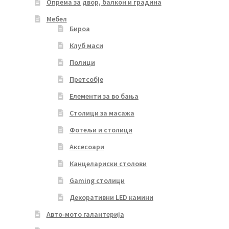
Опрема за двор, балкон и градина
Мебел
Бироа
Клуб маси
Полици
Претсобје
Елементи за во бања
Столици за масажа
Фотељи и столици
Аксесоари
Канцелариски столови
Gaming столици
Декоративни LED камини
Авто-мото галантерија