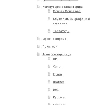
Компјутерска галантерија
Mouse / Mouse pad
Слушалки, микрофони и
звучници
Тастатури
Мрежна опрема
Принтери
Тонери и кертриџи
HP
Canon
Epson
Brother
Dell
Kyocera