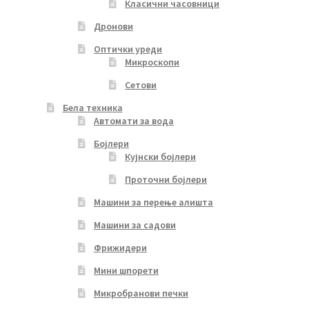
Класични часовници
Дронови
Оптички уреди
Микроскопи
Сетови
Бела техника
Автомати за вода
Бојлери
Кујнски бојлери
Проточни бојлери
Машини за перење алишта
Машини за садови
Фрижидери
Мини шпорети
Микробранови печки