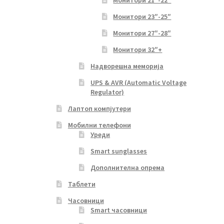
Монитори 21″-22″
Монитори 23″-25″
Монитори 27″-28″
Монитори 32″+
Надворешна меморија
UPS & AVR (Automatic Voltage
Regulator)
Лаптоп компјутери
Мобилни телефони
Уреди
Smart sunglasses
Дополнителна опрема
Таблети
Часовници
Smart часовници