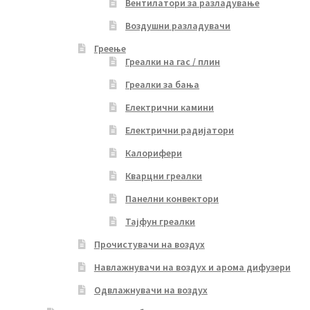
Вентилатори за разладување
Воздушни разладувачи
Греење
Греалки на гас / плин
Греалки за бања
Електрични камини
Електрични радијатори
Калорифери
Кварцни греалки
Панелни конвектори
Тајфун греалки
Прочистувачи на воздух
Навлажнувачи на воздух и арома дифузери
Одвлажнувачи на воздух