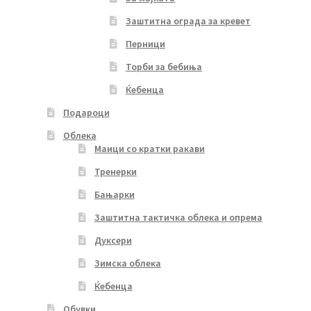
Заштитна ограда за кревет
Перници
Торби за бебиња
Ќебенца
Подароци
Облека
Маици со кратки ракави
Тренерки
Бањарки
Заштитна тактичка облека и опрема
Дуксери
Зимска облека
Ќебенца
Обувки