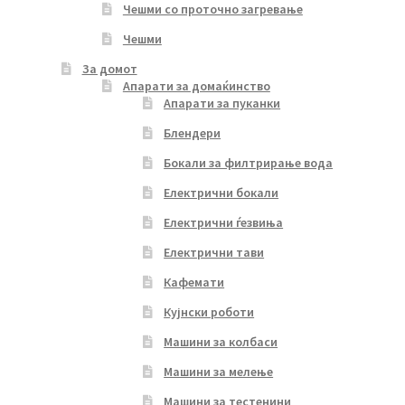
Чешми со проточно загревање
Чешми
За домот
Апарати за домаќинство
Апарати за пуканки
Блендери
Бокали за филтрирање вода
Електрични бокали
Електрични ѓезвиња
Електрични тави
Кафемати
Кујнски роботи
Машини за колбаси
Машини за мелење
Машини за тестенини