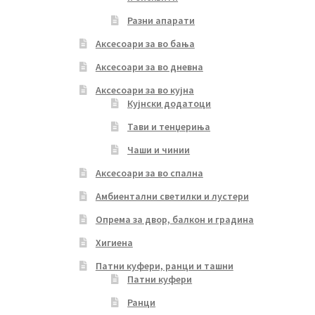
Разни апарати
Аксесоари за во бања
Аксесоари за во дневна
Аксесоари за во кујна
Кујнски додатоци
Тави и тенџериња
Чаши и чинии
Аксесоари за во спална
Амбиентални светилки и лустери
Опрема за двор, балкон и градина
Хигиена
Патни куфери, ранци и ташни
Патни куфери
Ранци