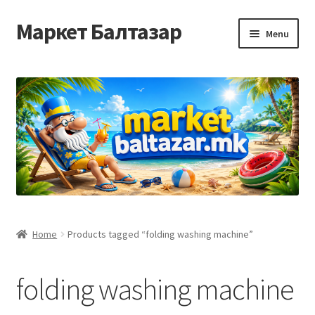
Маркет Балтазар
Skip
Skip
Menu
to
to
navigation
content
Home
Checkout
Homepage
Privacy Policy
Достава и начин на плаќање
Home
Products tagged “folding washing machine”
Контакт
folding washing machine
Корисничка подршка