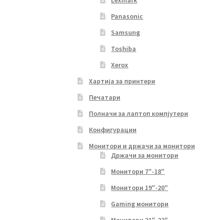
Lexmark
Panasonic
Samsung
Toshiba
Xerox
Хартија за принтери
Печатари
Полначи за лаптоп компјутери
Конфигурации
Монитори и држачи за монитори
Држачи за монитори
Монитори 7″-18″
Монитори 19″-20″
Gaming монитори