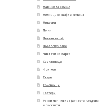
Машини за шиење
Мелници за кафе и семиња
Миксери
Пегли
Пекачи за леб
Правосмукалки
Чистачи на пареа
Сецкалници
Фритези
Скари
Соковници
Тостери
Рачни мелници за јаткасти плодови
и бисквити