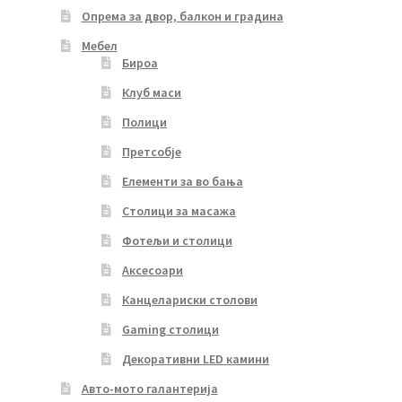
Опрема за двор, балкон и градина
Мебел
Бироа
Клуб маси
Полици
Претсобје
Елементи за во бања
Столици за масажа
Фотељи и столици
Аксесоари
Канцелариски столови
Gaming столици
Декоративни LED камини
Авто-мото галантерија