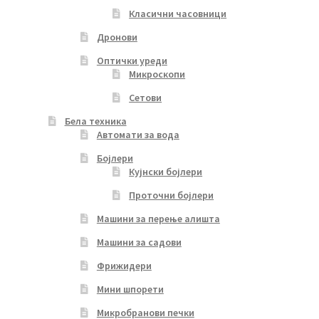
Класични часовници
Дронови
Оптички уреди
Микроскопи
Сетови
Бела техника
Автомати за вода
Бојлери
Кујнски бојлери
Проточни бојлери
Машини за перење алишта
Машини за садови
Фрижидери
Мини шпорети
Микробранови печки