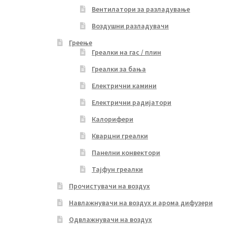
Вентилатори за разладување
Воздушни разладувачи
Греење
Греалки на гас / плин
Греалки за бања
Електрични камини
Електрични радијатори
Калорифери
Кварцни греалки
Панелни конвектори
Тајфун греалки
Прочистувачи на воздух
Навлажнувачи на воздух и арома дифузери
Одвлажнувачи на воздух