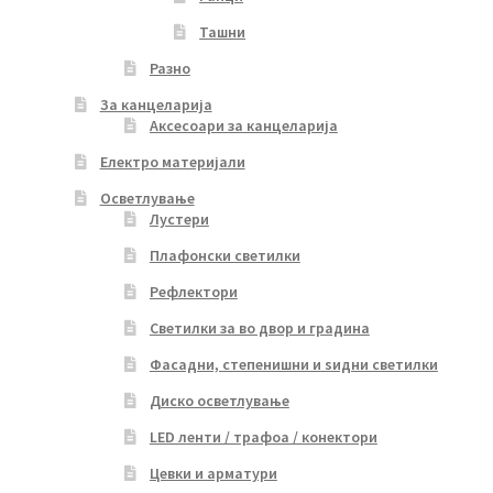
Ташни
Разно
За канцеларија
Аксесоари за канцеларија
Електро материјали
Осветлување
Лустери
Плафонски светилки
Рефлектори
Светилки за во двор и градина
Фасадни, степенишни и ѕидни светилки
Диско осветлување
LED ленти / трафоа / конектори
Цевки и арматури