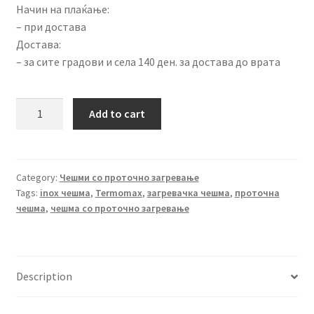
Начин на плаќање:
– при достава
Достава:
– за сите градови и села 140 ден. за достава до врата
Проточна
Add to cart
чешма
TERMOMAX
TX30W
quantity
Category:
Чешми со проточно загревање
Tags:
inox чешма
,
Termomax
,
загревачка чешма
,
проточна
чешма
,
чешма со проточно загревање
Description