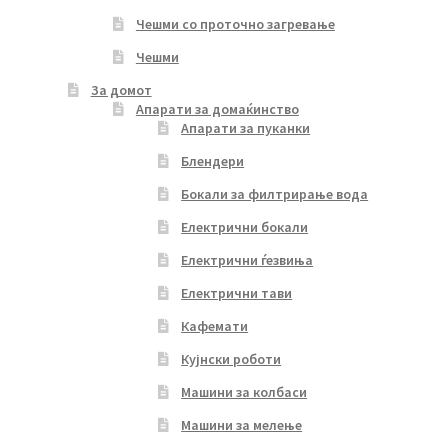
Чешми со проточно загревање
Чешми
За домот
Апарати за домаќинство
Апарати за пуканки
Блендери
Бокали за филтрирање вода
Електрични бокали
Електрични ѓезвиња
Електрични тави
Кафемати
Кујнски роботи
Машини за колбаси
Машини за мелење