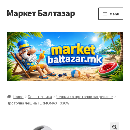
Маркет Балтазар
Skip
Skip
Menu
to
to
navigation
content
Home
Checkout
Homepage
Privacy Policy
Достава и начин на плаќање
Home
Бела техника
Чешми со проточно загревање
Проточна чешма TERMOMAX TX30W
Контакт
Корисничка подршка