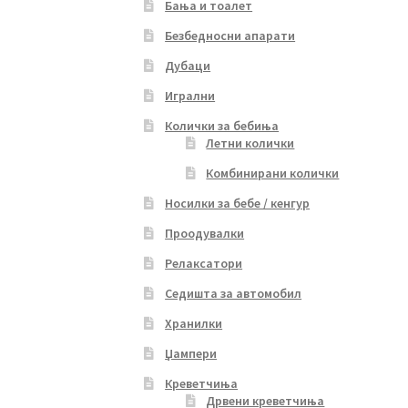
Бања и тоалет
Безбедносни апарати
Дубаци
Игрални
Колички за бебиња
Летни колички
Комбинирани колички
Носилки за бебе / кенгур
Проодувалки
Релаксатори
Седишта за автомобил
Хранилки
Џампери
Креветчиња
Дрвени креветчиња