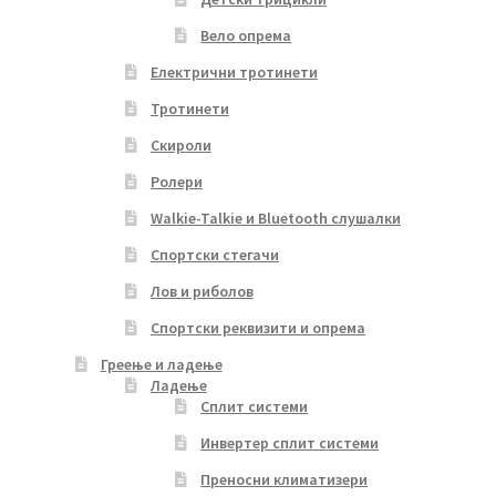
Вело опрема
Електрични тротинети
Тротинети
Скироли
Ролери
Walkie-Talkie и Bluetooth слушалки
Спортски стегачи
Лов и риболов
Спортски реквизити и опрема
Греење и ладење
Ладење
Сплит системи
Инвертер сплит системи
Преносни климатизери