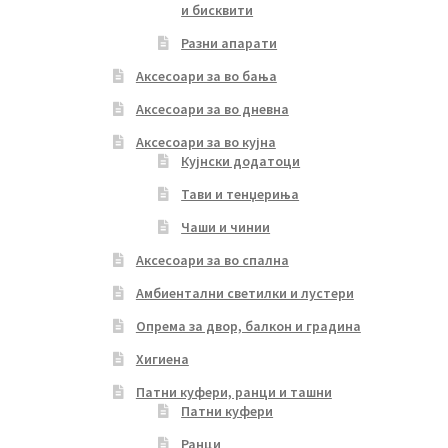
и бисквити
Разни апарати
Аксесоари за во бања
Аксесоари за во дневна
Аксесоари за во кујна
Кујнски додатоци
Тави и тенџериња
Чаши и чинии
Аксесоари за во спална
Амбиентални светилки и лустери
Опрема за двор, балкон и градина
Хигиена
Патни куфери, ранци и ташни
Патни куфери
Ранци