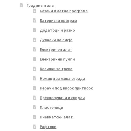
Градина и алат
Базени и летна програма
Батериски програм
Додатоци и разно
Дувалки на лисја
Електричен алат
Електрични пумпи
Косилки за трева
Ножици за жива ограда
Перачи под висок притисок
Преклопувачи и сврдли
Пластеници
Пневматски алат
Рафтови