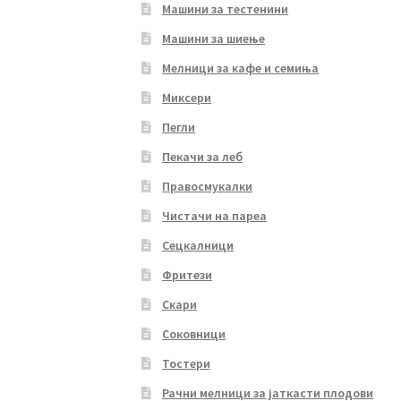
Машини за тестенини
Машини за шиење
Мелници за кафе и семиња
Миксери
Пегли
Пекачи за леб
Правосмукалки
Чистачи на пареа
Сецкалници
Фритези
Скари
Соковници
Тостери
Рачни мелници за јаткасти плодови