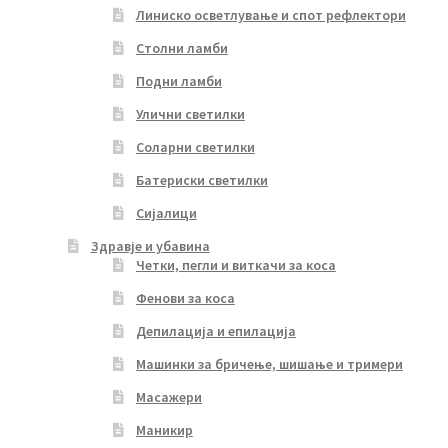
Линиско осветлување и спот рефлектори
Столни ламби
Подни ламби
Улични светилки
Соларни светилки
Батериски светилки
Сијалици
Здравје и убавина
Четки, пегли и виткачи за коса
Фенови за коса
Депилација и епилација
Машинки за бричење, шишање и тримери
Масажери
Маникир