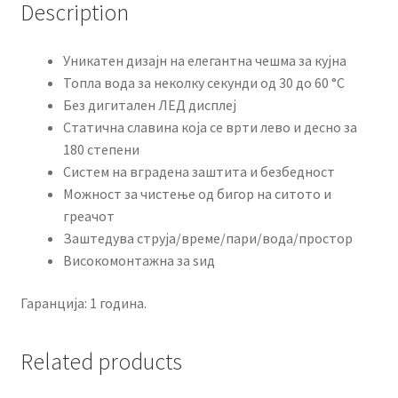
Description
Уникатен дизајн на елегантна чешма за кујна
Топла вода за неколку секунди од 30 до 60 °C
Без дигитален ЛЕД дисплеј
Статична славина која се врти лево и десно за
180 степени
Систем на вградена заштита и безбедност
Можност за чистење од бигор на ситото и
греачот
Заштедува струја/време/пари/вода/простор
Високомонтажна за ѕид
Гаранција: 1 година.
Related products