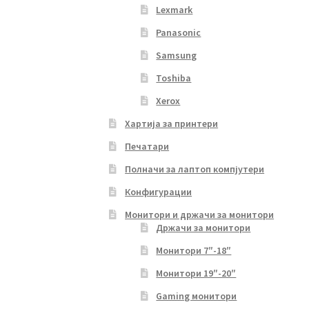
Lexmark
Panasonic
Samsung
Toshiba
Xerox
Хартија за принтери
Печатари
Полначи за лаптоп компјутери
Конфигурации
Монитори и држачи за монитори
Држачи за монитори
Монитори 7″-18″
Монитори 19″-20″
Gaming монитори