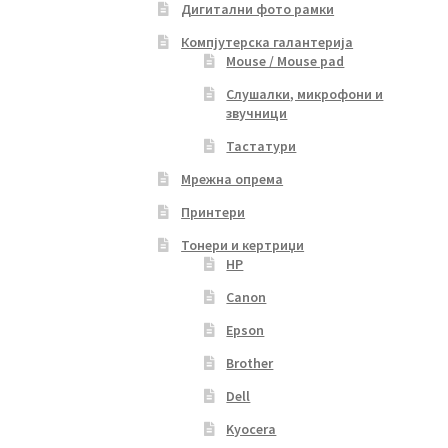
Дигитални фото рамки
Компјутерска галантерија
Mouse / Mouse pad
Слушалки, микрофони и
звучници
Тастатури
Мрежна опрема
Принтери
Тонери и кертриџи
HP
Canon
Epson
Brother
Dell
Kyocera