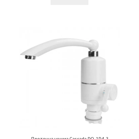
Проточна чешма Cascada DO-1D4-3