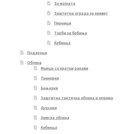
За мајката
Заштитна ограда за кревет
Перници
Торби за бебиња
Ќебенца
Подароци
Облека
Маици со кратки ракави
Тренерки
Бањарки
Заштитна тактичка облека и опрема
Дуксери
Зимска облека
Ќебенца