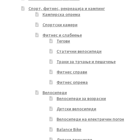
Спорт, фитнес, рекреација и кампинг
Камперска опрема
Спортски камери
Фитнес и слабеење
Тегови
Статични велосипеди
Траки за трчање и пешачење
Фитнес справи
Фитнес опрема
Велосипеди
Велосипеди за возрасни
Детски велосипеди
Велосипеди на електричен погон
Balance Bike
Детски трицикли