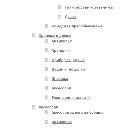
Транспортни креветчиња
Душек
Комоди за пресоблекување
Хранење и доење
Антиколик
Хранилки
Прибор за јадење
Цуцли и глодалки
Шишиња
Аксесоари
Електрични апарати
Аксесоари
Акесоари за нега на бебиња
Антиколик