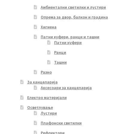
Амбиентални светилки и лустери
Опрема за двор, балкон и градина
Хигиена
Патни куфери, ранци и ташни
Патни куфери
Ранци
Ташни
Разно
За канцеларија
Аксесоари за канцеларија
Електро материјали
Осветлување
Лустери
Плафонски светилки
Рефлектори