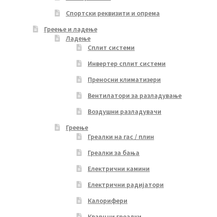
Спортски реквизити и опрема
Греење и ладење
Ладење
Сплит системи
Инвертер сплит системи
Преносни климатизери
Вентилатори за разладување
Воздушни разладувачи
Греење
Греалки на гас / плин
Греалки за бања
Електрични камини
Електрични радијатори
Калорифери
Кварцни греалки