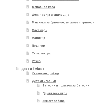
Фенови за коса
Депилација и епилација
Машинки за бричење, шишање и тримери
Масажери
Маникир
Педикир
Термометри
Разно
Деца и бебиња
Училишен прибор
Детски играчки
Батерии и полначи за батерии
Друштвени игри
Зимска забава