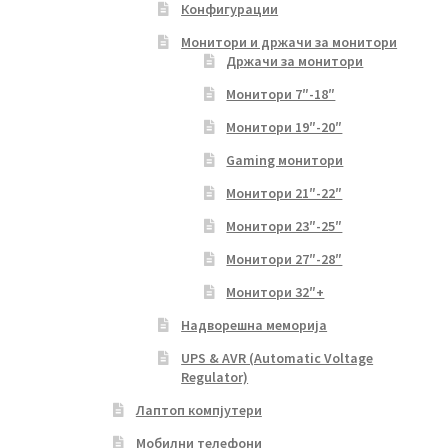
Конфигурации
Монитори и држачи за монитори
Држачи за монитори
Монитори 7″-18″
Монитори 19″-20″
Gaming монитори
Монитори 21″-22″
Монитори 23″-25″
Монитори 27″-28″
Монитори 32″+
Надворешна меморија
UPS & AVR (Automatic Voltage
Regulator)
Лаптоп компјутери
Мобилни телефони