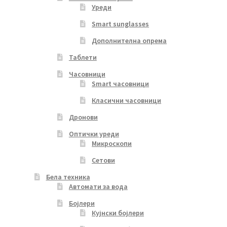
Уреди
Smart sunglasses
Дополнителна опрема
Таблети
Часовници
Smart часовници
Класични часовници
Дронови
Оптички уреди
Микроскопи
Сетови
Бела техника
Автомати за вода
Бојлери
Кујнски бојлери