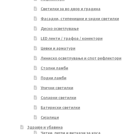
Светилки за во двор и градина
Фасадни, степенишни и ѕидни светилки
Диско осветлување
LED ленти / трафоа / конектори
Цевки и арматури
Линиско осветлување и спот рефлектори
Столни ламби
Подни ламби
Улични светилки
Соларни светилки
Батериски светилки
Сијалици
Здравје и убавина
Четки, пегли и виткачи за коса