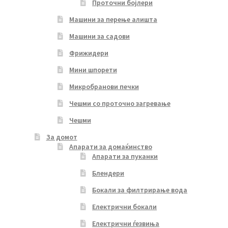
Проточни бојлери
Машини за перење алишта
Машини за садови
Фрижидери
Мини шпорети
Микробранови печки
Чешми со проточно загревање
Чешми
За домот
Апарати за домаќинство
Апарати за пуканки
Блендери
Бокали за филтрирање вода
Електрични бокали
Електрични ѓезвиња