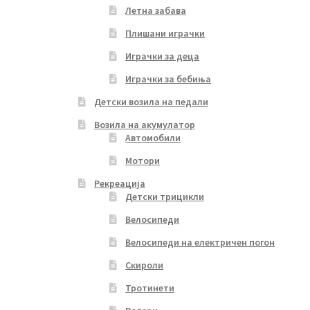
Летна забава
Плишани играчки
Играчки за деца
Играчки за бебиња
Детски возила на педали
Возила на акумулатор
Автомобили
Мотори
Рекреација
Детски трицикли
Велосипеди
Велосипеди на електричен погон
Скироли
Тротинети