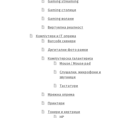
Gaming streaming
Gaming столици
Gaming волани
Виртуелна реалност
Компјутери и IT опрема
Barcode скенери
Дигитални фото рамки
Компјутерска галантерија
Mouse / Mouse pad
Слушалки, микрофони и
звучници
Тастатури
Мрежна опрема
Принтери
Тонери и кертриџи
HP