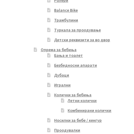
Ролери
Balance Bike
Трамбулини
Туркала за проодување
Детски реквизити за во двор
Опрема за бебиња
Бања и тоалет
Безбедносни апарати
Дубаци
Игрални
Колички за бебиња
Летни колички
Комбинирани колички
Носилки за бебе / кенгур
Проодувалки