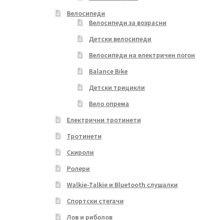
Велосипеди
Велосипеди за возрасни
Детски велосипеди
Велосипеди на електричен погон
Balance Bike
Детски трицикли
Вело опрема
Електрични тротинети
Тротинети
Скироли
Ролери
Walkie-Talkie и Bluetooth слушалки
Спортски стегачи
Лов и риболов