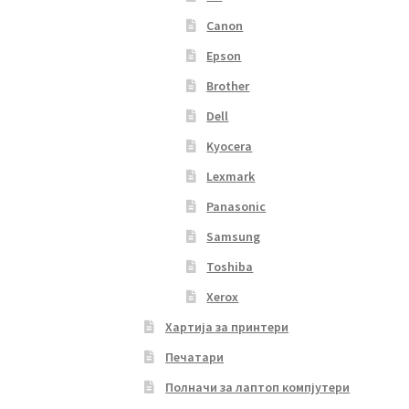
Canon
Epson
Brother
Dell
Kyocera
Lexmark
Panasonic
Samsung
Toshiba
Xerox
Хартија за принтери
Печатари
Полначи за лаптоп компјутери