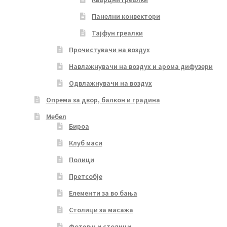
Панелни конвектори
Тајфун греалки
Прочистувачи на воздух
Навлажнувачи на воздух и арома дифузери
Одвлажнувачи на воздух
Опрема за двор, балкон и градина
Мебел
Бироа
Клуб маси
Полици
Претсобје
Елементи за во бања
Столици за масажа
Фотељи и столици