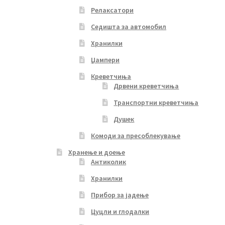
Релаксатори
Седишта за автомобил
Хранилки
Џампери
Креветчиња
Дрвени креветчиња
Транспортни креветчиња
Душек
Комоди за пресоблекување
Хранење и доење
Антиколик
Хранилки
Прибор за јадење
Цуцли и глодалки