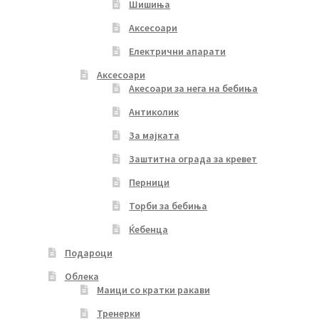
Шишиња
Аксесоари
Електрични апарати
Аксесоари
Акесоари за нега на бебиња
Антиколик
За мајката
Заштитна ограда за кревет
Перници
Торби за бебиња
Ќебенца
Подароци
Облека
Маици со кратки ракави
Тренерки