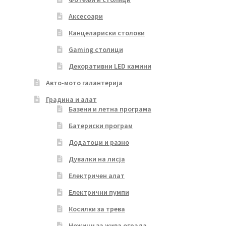
Аксесоари
Канцелариски столови
Gaming столици
Декоративни LED камини
Авто-мото галантерија
Градина и алат
Базени и летна програма
Батериски програм
Додатоци и разно
Дувалки на лисја
Електричен алат
Електрични пумпи
Косилки за трева
Ножици за жива ограда