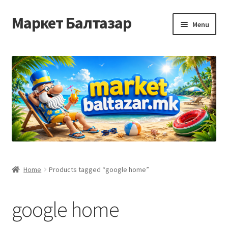
Маркет Балтазар
Skip
Skip
Menu
to
to
navigation
content
Home
Checkout
Homepage
Privacy Policy
Достава и начин на плаќање
Home
Products tagged “google home”
Контакт
google home
Корисничка подршка