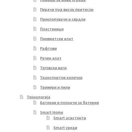
Перачи под висок притисок
Преклопувачи и сврдли
Пластеници
Пневматски алат
Рафтови
Рачен алат
Трговски ваги
Транспортни колички
Тримери и пили
Технологија
Батерии и полначи за батерии
Smart Home
Smart асистенти
Smart уреди