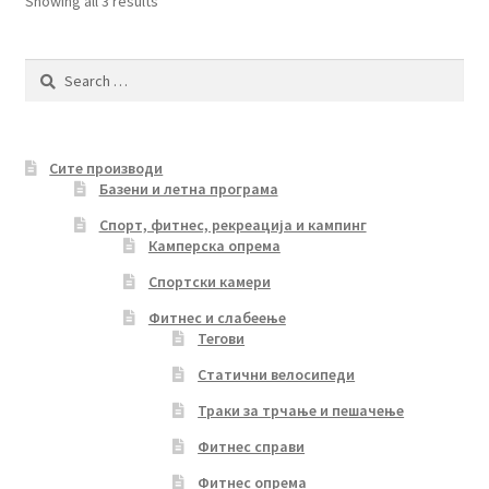
Sorted
Showing all 3 results
by
latest
Search
for:
Сите производи
Базени и летна програма
Спорт, фитнес, рекреација и кампинг
Камперска опрема
Спортски камери
Фитнес и слабеење
Тегови
Статични велосипеди
Траки за трчање и пешачење
Фитнес справи
Фитнес опрема