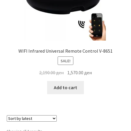
WIFI Infrared Universal Remote Control V-8651
SALE!
Original
Current
2,190.00
ден
1,570.00
ден
price
price
was:
is:
Add to cart
2,190.00 ден.
1,570.00 ден.