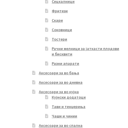
Сецкалници
Фритези
Скари
Соковници
Тостери
Рачни мелници за јаткасти плодови
и бисквити
Разни апарати
Аксесоари за во бања
Аксесоари за во дневна
Аксесоари за во кујна
Кујнски додатоци
Тави и тенџериња
Чаши и чинии
Аксесоари за во спална