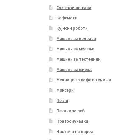
Електрични тави
Кафемати
Кујнски роботи
Машини за колбаси
Машини за мелење
Машини за тестенини
Машини за шиење
Мелници за кафе и семиња
Миксери
Пегли
Пекачи за леб
Правосмукалки
Чистачи на пареа